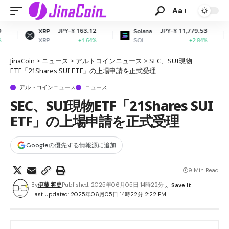
Aa
JPY-¥ 163.12
JPY-¥ 11,779.53
J
Solana
Dogecoin
SOL
DOGE
+1.64%
+2.84%
JinaCoin
>
ニュース
>
アルトコインニュース
>
SEC、SUI現物
ETF「21Shares SUI ETF」の上場申請を正式受理
アルトコインニュース
ニュース
SEC、SUI現物ETF「21Shares SUI
ETF」の上場申請を正式受理
Googleの優先する情報源に追加
9 Min Read
By
伊藤 将史
Published: 2025年06月05日 14時22分
Last Updated: 2025年06月05日 14時22分 2:22 PM