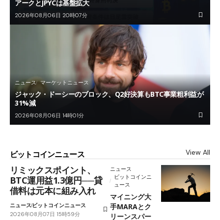
アークとJPYCは基盤拡大
2026年08月06日 20時07分
ニュース
マーケットニュース
ジャック・ドーシーのブロック、Q2好決算もBTC事業粗利益が
31%減
2026年08月06日 14時01分
View All
ビットコインニュース
リミックスポイント、
ニュース
ビットコインニ
BTC運用益1.3億円──貸
ュース
借料は元本に組み入れ
マイニング大
ニュース
ビットコインニュース
手MARAとク
2026年08月07日 15時59分
リーンスパー