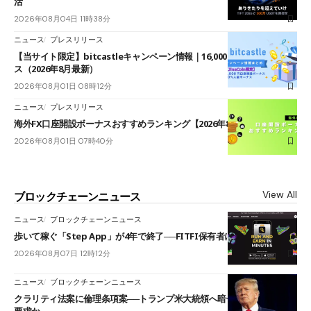
活
2026年08月04日 11時38分
ニュース
プレスリリース
【当サイト限定】bitcastleキャンペーン情報｜16,000円口座開設ボーナ
ス（2026年8月最新）
2026年08月01日 08時12分
ニュース
プレスリリース
海外FX口座開設ボーナスおすすめランキング【2026年8月最新】
2026年08月01日 07時40分
View All
ブロックチェーンニュース
ニュース
ブロックチェーンニュース
歩いて稼ぐ「Step App」が4年で終了──FITFI保有者に対応呼びかけ
2026年08月07日 12時12分
ニュース
ブロックチェーンニュース
クラリティ法案に倫理条項案──トランプ米大統領へ暗号資産事業の売却