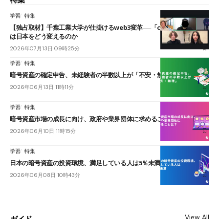
学習
特集
【独占取材】千葉工業大学が仕掛けるweb3変革──「cJPY」とAIの融合
は日本をどう変えるのか
2026年07月13日 09時25分
学習
特集
暗号資産の確定申告、未経験者の半数以上が「不安・無理」
2026年06月13日 11時11分
学習
特集
暗号資産市場の成長に向け、政府や業界団体に求めることは？
2026年06月10日 11時15分
学習
特集
日本の暗号資産の投資環境、満足している人は5％未満
2026年06月08日 10時43分
View All
ガイド