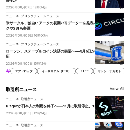
要求か
2026年08月07日 12時04分
ニュース
ブロックチェーンニュース
米サークル、独自L1アークの初期バリデーターを発表――ブラックロッ
クやSBIも参画
2026年08月06日 16時03分
ニュース
ブロックチェーンニュース
ローソン、ステーブルコイン決済の実証へ──8月6日からJPYCやUSDC対
応
2026年08月05日 15時12分
#
エアドロップ
イーサリアム（ETH）
BTCC
サトシ・ナカモト
View All
取引所ニュース
ニュース
取引所ニュース
Bitgetが日本人の利用を終了へ──11月に取引停止、12月末に強制決済
2026年08月03日 12時24分
ニュース
取引所ニュース