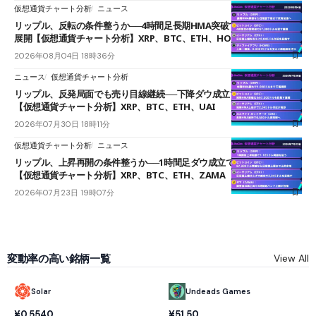
仮想通貨チャート分析
ニュース
リップル、反転の条件整うか──4時間足長期HMA突破で雲下端を目指す
展開【仮想通貨チャート分析】XRP、BTC、ETH、HOME
2026年08月04日 18時36分
ニュース
仮想通貨チャート分析
リップル、反発局面でも売り目線継続──下降ダウ成立で下値追う展開
【仮想通貨チャート分析】XRP、BTC、ETH、UAI
2026年07月30日 18時11分
仮想通貨チャート分析
ニュース
リップル、上昇再開の条件整うか──1時間足ダウ成立で1.185ドルを狙う
【仮想通貨チャート分析】XRP、BTC、ETH、ZAMA
2026年07月23日 19時07分
変動率の高い銘柄一覧
View All
Solar
Undeads Games
¥0.5540
¥51.50