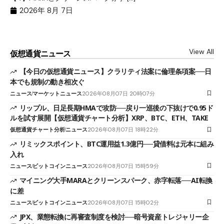
（
（X
2026年 8月 7日
View All
仮想通貨ニュース
【今日の仮想通貨ニュース】クラリティ法案に倫理条項案──日
本でも規制の動き相次ぐ
ニュース
マーケットニュース
2026年08月07日 20時07分
リップル、日足長期HMAで攻防──戻り一巡後の下抜けで0.95ド
ルを試す展開【仮想通貨チャート分析】XRP、BTC、ETH、TAKE
仮想通貨チャート分析
ニュース
2026年08月07日 18時22分
リミックスポイント、BTC運用益1.3億円──貸借料は元本に組み
入れ
ニュース
ビットコインニュース
2026年08月07日 15時59分
マイニング大手MARAとクリーンスパーク、赤字転落──AI転換
に差
ニュース
ビットコインニュース
2026年08月07日 15時02分
JPX、業態転換に再審査制度を検討──暗号資産トレジャリー企