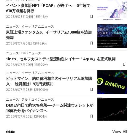
イベント参加証NFT「POAP」が終了へ──5年超で
670万点超を発行
2026年08月04日 13時46分
ニュース
イーサリアムニュース
東証上場クオンタムS、イーサリアム1,000枚を追加
売却
2026年07月31日 12時29分
ニュース
DeFiニュース
1inch、セルフカストディ型流動性レイヤー「Aqua」を正式展開
2026年07月29日 15時22分
ニュース
イーサリアムニュース
ビットマイン、約31億円相当のイーサリアム追加購
入──総資産は1.9兆円規模に
2026年07月28日 12時06分
ニュース
アルトコインニュース
DEXEが1日で約90%急落──チーム関連ウォレットが
10億円分をバイナンスへ
2026年07月23日 12時01分
View All
特集