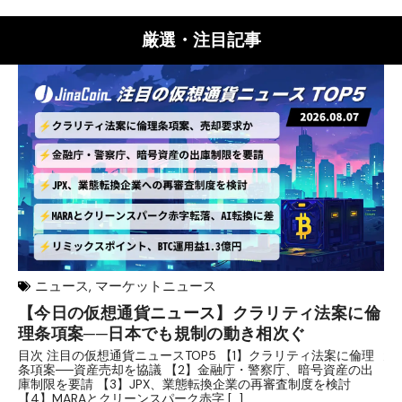
厳選・注目記事
ニュース
,
マーケットニュース
【今日の仮想通貨ニュース】クラリティ法案に倫
リ
理条項案──日本でも規制の動き相次ぐ
下
分
目次 注目の仮想通貨ニュースTOP5 【1】クラリティ法案に倫理
条項案──資産売却を協議 【2】金融庁・警察庁、暗号資産の出
目
庫制限を要請 【3】JPX、業態転換企業の再審査制度を検討
ト
【4】MARAとクリーンスパーク赤字 […]