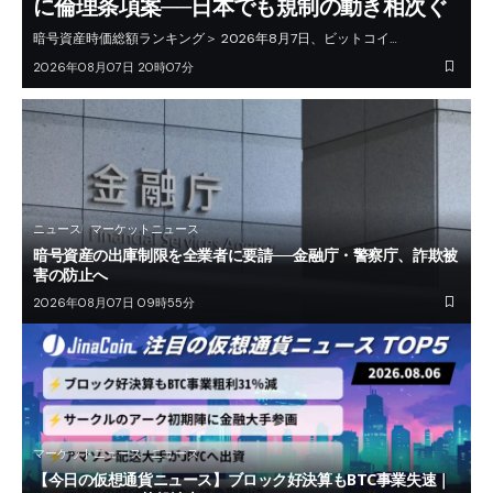
に倫理条項案──日本でも規制の動き相次ぐ
暗号資産時価総額ランキング＞ 2026年8月7日、ビットコイ…
2026年08月07日 20時07分
ニュース
マーケットニュース
暗号資産の出庫制限を全業者に要請──金融庁・警察庁、詐欺被
害の防止へ
2026年08月07日 09時55分
マーケットニュース
ニュース
【今日の仮想通貨ニュース】ブロック好決算もBTC事業失速｜