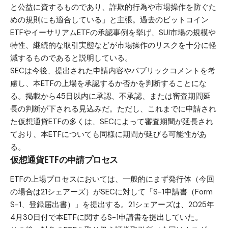
と公益に資するものであり、詐欺的行為や市場操作を防ぐた
めの規則にも適合している」と主張。過去の
ビットコイン
ETFや
イーサリアム
ETFの承認事例を挙げ、SUI市場の規模や
特性、継続的な取引実態などが市場操作のリスクを十分に軽
減するものであると説明している。
SECは今後、提出された申請内容やパブリックコメントを考
慮し、本ETFの上場を承認するか否かを判断することにな
る。掲載から45日以内に承認、不承認、または審査期間延
長の判断が下される見込みだ。ただし、これまでに申請され
た仮想通貨ETFの多くは、SECによって審査期間が延長され
ており、本ETFについても同様に期間が延びる可能性があ
る。
仮想通貨ETFの申請プロセス
ETFの上場プロセスにおいては、一般的にまず発行体（今回
の場合は21シェアーズ）がSECに対して「S-1申請書（Form
S-1、登録届出書）」を提出する。21シェアーズは、2025年
4月30日付で本ETFに関するS-1申請書を提出していた。