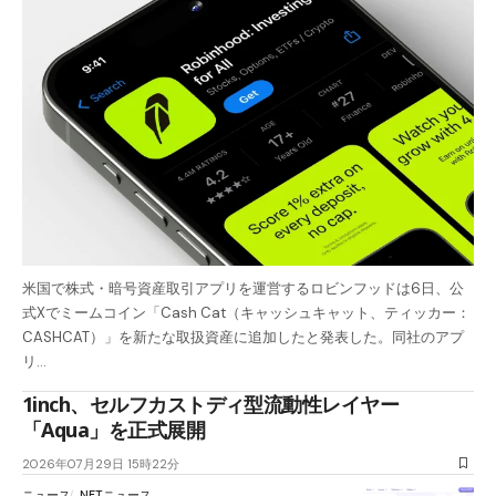
米国で株式・暗号資産取引アプリを運営するロビンフッドは6日、公
式Xでミームコイン「Cash Cat（キャッシュキャット、ティッカー：
CASHCAT）」を新たな取扱資産に追加したと発表した。同社のアプ
リ…
1inch、セルフカストディ型流動性レイヤー
「Aqua」を正式展開
2026年07月29日 15時22分
ニュース
NFTニュース