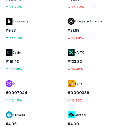
↑ 65.70%
↓ 34.30%
Biconomy
Stargate Finance
¥9.23
¥21.99
↑ 55.00%
↓ 18.40%
Cysic
KAITO
¥151.43
¥123.82
↑ 50.00%
↓ 14.40%
INI
Bonk
¥0.007044
¥0.000389
↑ 45.40%
↓ 12.20%
ETHGas
Cartesi
¥4.05
¥4.00