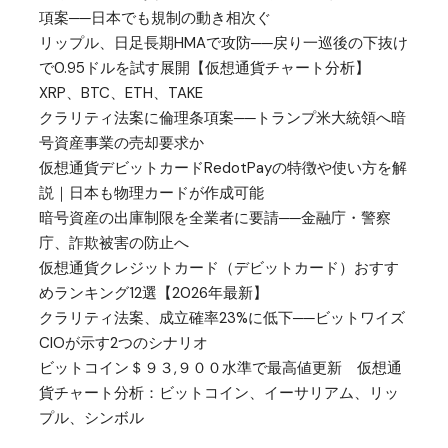
項案──日本でも規制の動き相次ぐ
リップル、日足長期HMAで攻防──戻り一巡後の下抜け
で0.95ドルを試す展開【仮想通貨チャート分析】
XRP、BTC、ETH、TAKE
クラリティ法案に倫理条項案──トランプ米大統領へ暗
号資産事業の売却要求か
仮想通貨デビットカードRedotPayの特徴や使い方を解
説｜日本も物理カードが作成可能
暗号資産の出庫制限を全業者に要請──金融庁・警察
庁、詐欺被害の防止へ
仮想通貨クレジットカード（デビットカード）おすす
めランキング12選【2026年最新】
クラリティ法案、成立確率23%に低下──ビットワイズ
CIOが示す2つのシナリオ
ビットコイン＄９３,９００水準で最高値更新 仮想通
貨チャート分析：ビットコイン、イーサリアム、リッ
プル、シンボル