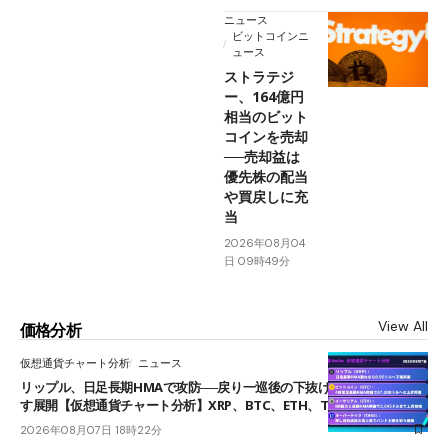
ニュース
ビットコインニ
ュース
ストラテジ
ー、164億円
相当のビット
コインを売却
──売却益は
優先株の配当
や買戻しに充
当
2026年08月04
日 09時49分
View All
価格分析
仮想通貨チャート分析
ニュース
リップル、日足長期HMAで攻防──戻り一巡後の下抜けで0.95ドルを試
す展開【仮想通貨チャート分析】XRP、BTC、ETH、TAKE
2026年08月07日 18時22分