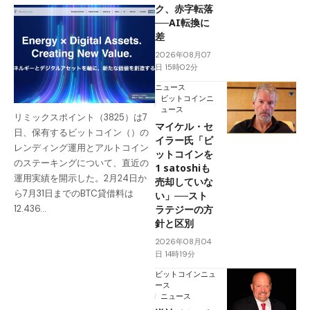
ク、赤字転落
──AI転換に
差
2026年08月07
日 15時02分
ニュース
ビットコインニ
ュース
リミックスポイント（3825）は7
マイケル・セ
日、保有するビットコイン（）の
イラー氏「ビ
レンディング運用とアルトコイン
ットコインを
のステーキングについて、直近の
1 satoshiも
運用実績を開示した。2月24日か
売却していな
ら7月31日までのBTC貸借料は
い」──スト
ラテジーの方
12.436…
針と区別
2026年08月04
日 14時19分
ビットコインニュ
ース
ニュース