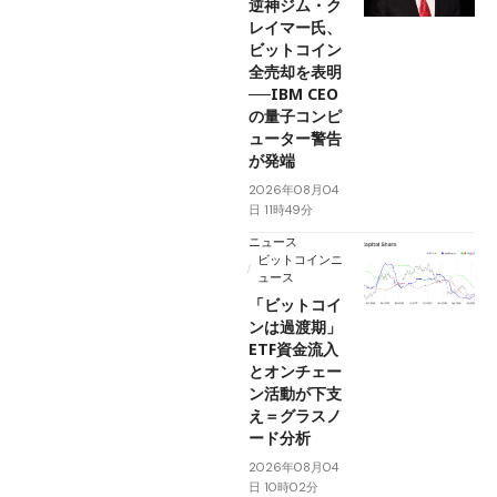
逆神ジム・ク
レイマー氏、
ビットコイン
全売却を表明
──IBM CEO
の量子コンピ
ューター警告
が発端
2026年08月04
日 11時49分
ニュース
ビットコインニ
ュース
「ビットコイ
ンは過渡期」
ETF資金流入
とオンチェー
ン活動が下支
え＝グラスノ
ード分析
2026年08月04
日 10時02分