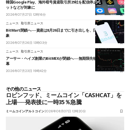
韓国Google Play、海外暗号資産取引所29社を配信停止──OKXやバイビ
ットなどが対象に
2026年07月27日 12時16分
ニュース
取引所ニュース
BitMart閉鎖へ──資産は8月26日までに引き出しを、日本人利用者も対
象
2026年07月26日 13時03分
ニュース
取引所ニュース
アーサー・ヘイズ創業のBitMEXが閉鎖へ──無期限先物を生んだ11年に
幕
2026年07月23日 19時42分
その他のニュース
ロビンフッド、ミームコイン「CASHCAT」を
上場──発表後に一時35％急騰
ミームコイン
アルトコイン
2026年08月07日 12時20分