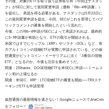
その後、対象のETFを取り扱う証券取引所（今回はナスダッ
ク）がSECに対して規則変更申請（通称「19b-4申請書」）
を提出し、承認を得る必要がある。ナスダックは5月23日に
この規則変更申請を提出。今回、SECがこれを受理してパブ
リックコメントの募集を開始したという流れだ。
今後、この19b-4申請がSECによって承認されれば、最終的
にS-1申請書が有効となり、ETFの取引が開始される。
米国ではすでに
リップル（XRP）
や
ソラナ（SOL）
など、有
力アルトコインの現物ETFが実際に申請されている。どの仮
想通貨がビットコイン・イーサリアムに次ぐ「3番目の現物
ETF」となるのか、今後も注目を集めそうだ。
関連：
21Shares、DOGE現物ETFを米SECに申請──ミームコ
イン初の上場なるか
関連：
米SEC、XRP・LTC現物ETFの審査を開始──TRXステ
ーキングETFも申請受理
仮想通貨の最新情報を逃さない！GoogleニュースでJinaCoin
をフォロー！