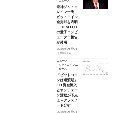
ニュース
逆神ジム・ク
レイマー氏、
ビットコイン
全売却を表明
──IBM CEO
の量子コンピ
ューター警告
が発端
2026年08月04
日 11時49分
ニュース
ビットコインニ
ュース
「ビットコイ
ンは過渡期」
ETF資金流入
とオンチェー
ン活動が下支
え＝グラスノ
ード分析
2026年08月04