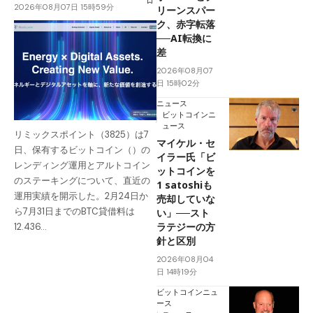
2026年08月07日 15時59分
リーンスパー
ク、赤字転落
──AI転換に
差
2026年08月07
日 15時02分
ニュース
ビットコインニ
ュース
リミックスポイント（3825）は7
マイケル・セ
日、保有するビットコイン（）の
イラー氏「ビ
レンディング運用とアルトコイン
ットコインを
のステーキングについて、直近の
1 satoshiも
運用実績を開示した。2月24日か
売却していな
ら7月31日までのBTC貸借料は
い」──スト
ラテジーの方
12.436…
針と区別
2026年08月04
日 14時19分
ビットコインニュ
ース