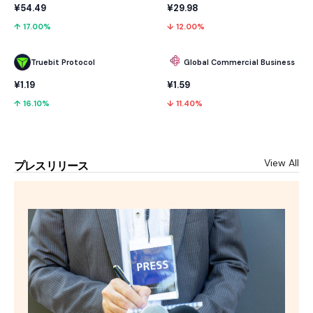
¥54.49
¥29.98
↑ 17.00%
↓ 12.00%
Truebit Protocol
Global Commercial Business
¥1.19
¥1.59
↑ 16.10%
↓ 11.40%
View All
プレスリリース