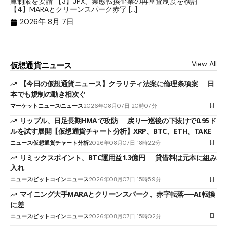
庫制限を要請 【3】JPX、業態転換企業の再審査制度を検討
ト
【4】MARAとクリーンスパーク赤字 […]
（
（X
2026年 8月 7日
View All
仮想通貨ニュース
【今日の仮想通貨ニュース】クラリティ法案に倫理条項案──日
本でも規制の動き相次ぐ
マーケットニュース
ニュース
2026年08月07日 20時07分
リップル、日足長期HMAで攻防──戻り一巡後の下抜けで0.95ド
ルを試す展開【仮想通貨チャート分析】XRP、BTC、ETH、TAKE
ニュース
仮想通貨チャート分析
2026年08月07日 18時22分
リミックスポイント、BTC運用益1.3億円──貸借料は元本に組み
入れ
ニュース
ビットコインニュース
2026年08月07日 15時59分
マイニング大手MARAとクリーンスパーク、赤字転落──AI転換
に差
ニュース
ビットコインニュース
2026年08月07日 15時02分