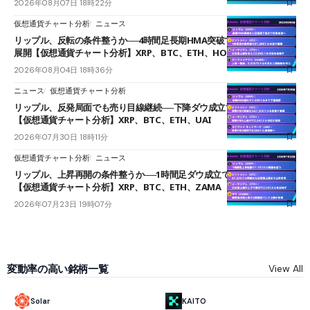
2026年08月07日 18時22分
仮想通貨チャート分析
ニュース
リップル、反転の条件整うか──4時間足長期HMA突破で雲下端を目指す
展開【仮想通貨チャート分析】XRP、BTC、ETH、HOME
2026年08月04日 18時36分
ニュース
仮想通貨チャート分析
リップル、反発局面でも売り目線継続──下降ダウ成立で下値追う展開
【仮想通貨チャート分析】XRP、BTC、ETH、UAI
2026年07月30日 18時11分
仮想通貨チャート分析
ニュース
リップル、上昇再開の条件整うか──1時間足ダウ成立で1.185ドルを狙う
【仮想通貨チャート分析】XRP、BTC、ETH、ZAMA
2026年07月23日 19時07分
変動率の高い銘柄一覧
View All
Solar
KAITO