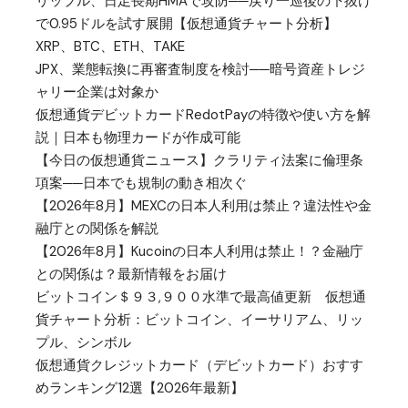
リップル、日足長期HMAで攻防──戻り一巡後の下抜け
で0.95ドルを試す展開【仮想通貨チャート分析】
XRP、BTC、ETH、TAKE
JPX、業態転換に再審査制度を検討──暗号資産トレジ
ャリー企業は対象か
仮想通貨デビットカードRedotPayの特徴や使い方を解
説｜日本も物理カードが作成可能
【今日の仮想通貨ニュース】クラリティ法案に倫理条
項案──日本でも規制の動き相次ぐ
【2026年8月】MEXCの日本人利用は禁止？違法性や金
融庁との関係を解説
【2026年8月】Kucoinの日本人利用は禁止！？金融庁
との関係は？最新情報をお届け
ビットコイン＄９３,９００水準で最高値更新 仮想通
貨チャート分析：ビットコイン、イーサリアム、リッ
プル、シンボル
仮想通貨クレジットカード（デビットカード）おすす
めランキング12選【2026年最新】