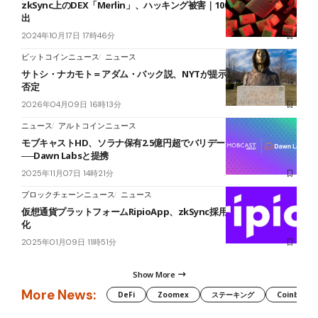
zkSync上のDEX「Merlin」、ハッキング被害｜100万ドル以上が流
出
2024年10月17日 17時46分
ビットコインニュース
ニュース
サトシ・ナカモト＝アダム・バック説、NYTが提示──本人は改めて
否定
2026年04月09日 16時13分
ニュース
アルトコインニュース
モブキャストHD、ソラナ保有2.5億円超でバリデータ事業参入
──Dawn Labsと提携
2025年11月07日 14時21分
ブロックチェーンニュース
ニュース
仮想通貨プラットフォームRipioApp、zkSync採用で南米の基盤強
化
2025年01月09日 11時51分
Show More
More News:
DeFi
Zoomex
ステーキング
Coinbase