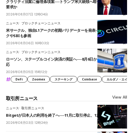
クラリティ法案に倫理条項案──トランプ米大統領へ暗号資産事業の売却
要求か
2026年08月07日 12時04分
ニュース
ブロックチェーンニュース
米サークル、独自L1アークの初期バリデーターを発表――ブラックロッ
クやSBIも参画
2026年08月06日 16時03分
ニュース
ブロックチェーンニュース
ローソン、ステーブルコイン決済の実証へ──8月6日からJPYCやUSDC対
応
2026年08月05日 15時12分
#
DeFi
Zoomex
ステーキング
Coinbase
カルダノ・エイダ（Ca
View All
取引所ニュース
ニュース
取引所ニュース
Bitgetが日本人の利用を終了へ──11月に取引停止、12月末に強制決済
2026年08月03日 12時24分