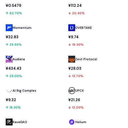
¥0.5479
¥112.24
↑ 62.70%
↓ 20.40%
Momentum
OVERTAKE
¥32.83
¥9.74
↑ 25.50%
↓ 19.30%
Audiera
Zest Protocol
¥434.43
¥28.03
↑ 25.00%
↓ 13.70%
AI Rig Complex
UPCX
¥9.32
¥21.26
↑ 18.30%
↓ 12.00%
RaveDAO
Helium