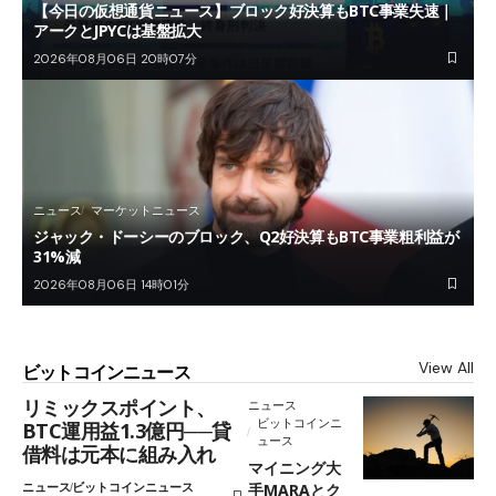
【今日の仮想通貨ニュース】ブロック好決算もBTC事業失速｜
アークとJPYCは基盤拡大
2026年08月06日 20時07分
ニュース
マーケットニュース
ジャック・ドーシーのブロック、Q2好決算もBTC事業粗利益が
31%減
2026年08月06日 14時01分
View All
ビットコインニュース
リミックスポイント、
ニュース
ビットコインニ
BTC運用益1.3億円──貸
ュース
借料は元本に組み入れ
マイニング大
ニュース
ビットコインニュース
手MARAとク