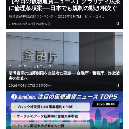
【今日の仮想通貨ニュース】クラリティ法案
に倫理条項案──日本でも規制の動き相次ぐ
暗号資産時価総額ランキング＞ 2026年8月7日、ビットコイ…
2026年08月07日 20時07分
ニュース
マーケットニュース
暗号資産の出庫制限を全業者に要請──金融庁・警察庁、詐欺被
害の防止へ
2026年08月07日 09時55分
マーケットニュース
ニュース