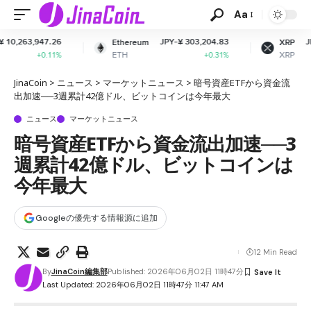
Aa
JPY-¥ 303,204.83
JPY-¥ 164.58
Ethereum
XRP
ETH
XRP
+0.31%
+1.51%
JinaCoin
>
ニュース
>
マーケットニュース
>
暗号資産ETFから資金流
出加速──3週累計42億ドル、ビットコインは今年最大
ニュース
マーケットニュース
暗号資産ETFから資金流出加速──3
週累計42億ドル、ビットコインは
今年最大
Googleの優先する情報源に追加
12 Min Read
By
JinaCoin編集部
Published: 2026年06月02日 11時47分
Last Updated: 2026年06月02日 11時47分 11:47 AM