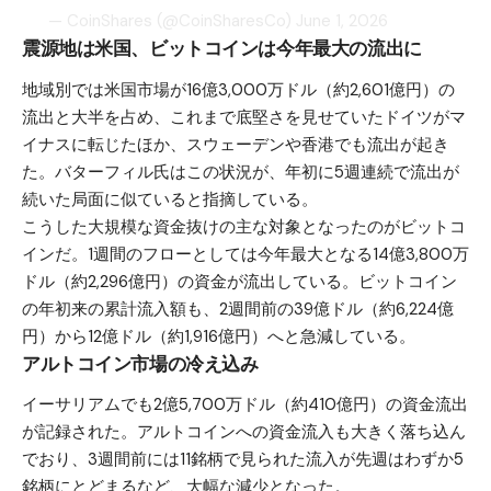
— CoinShares (@CoinSharesCo)
June 1, 2026
震源地は米国、ビットコインは今年最大の流出に
地域別では米国市場が16億3,000万ドル（約2,601億円）の
流出と大半を占め、これまで底堅さを見せていたドイツがマ
イナスに転じたほか、スウェーデンや香港でも流出が起き
た。バターフィル氏はこの状況が、年初に5週連続で流出が
続いた局面に似ていると指摘している。
こうした大規模な資金抜けの主な対象となったのがビットコ
インだ。1週間のフローとしては今年最大となる14億3,800万
ドル（約2,296億円）の資金が流出している。ビットコイン
の年初来の累計流入額も、2週間前の39億ドル（約6,224億
円）から12億ドル（約1,916億円）へと急減している。
アルトコイン市場の冷え込み
イーサリアムでも2億5,700万ドル（約410億円）の資金流出
が記録された。アルトコインへの資金流入も大きく落ち込ん
でおり、3週間前には11銘柄で見られた流入が先週はわずか5
銘柄にとどまるなど、大幅な減少となった。