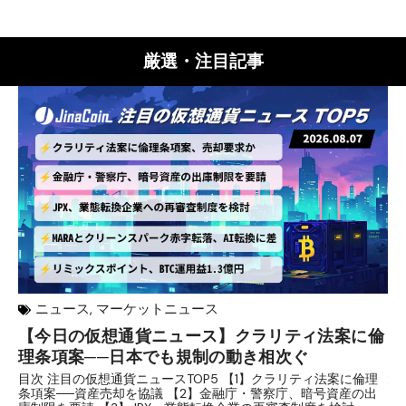
厳選・注目記事
ニュース
,
マーケットニュース
【今日の仮想通貨ニュース】クラリティ法案に倫
リ
理条項案──日本でも規制の動き相次ぐ
下
分
目次 注目の仮想通貨ニュースTOP5 【1】クラリティ法案に倫理
条項案──資産売却を協議 【2】金融庁・警察庁、暗号資産の出
目