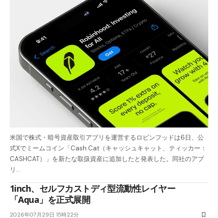
米国で株式・暗号資産取引アプリを運営するロビンフッドは6日、公
式Xでミームコイン「Cash Cat（キャッシュキャット、ティッカー：
CASHCAT）」を新たな取扱資産に追加したと発表した。同社のアプ
リ…
1inch、セルフカストディ型流動性レイヤー
「Aqua」を正式展開
2026年07月29日 15時22分