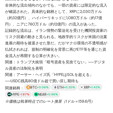
全体的な流出傾向のなかでも、一部の資産には限定的な流入
が確認された。具体的な銘柄として、XRPに2,030万ドル
（約32億円）、ハイパーリキッドに1,080万ドル（約17億
円）、ニアに760万ドル（約12億円）の流入があった。
記録的な流出は、イラン情勢の緊迫化を受けた機関投資家の
リスク回避の動きと見られる。地政学的リスクが米国の法案
進展の期待を後退させた形だ。だがマクロ環境の不透明感が
払拭されれば、規制の明確化を背景に再びETF等を通じた資
金流入が再開する公算が大きい。
関連：
トランプ大統領「暗号資産を見捨てない」──デジタ
ル資産の法制化を表明
関連：
アーサー・ヘイズ氏「HYPEはSOLを超える」
──USDC残高80億ドル超で買い戻し期待も
BTC
ETH
XRP
+0.06%
+0.20%
+1.42%
関連銘柄：
HYPE
NEAR
-1.87%
+0.96%
※価格は執筆時点でのレート換算（1ドル＝159.6円）