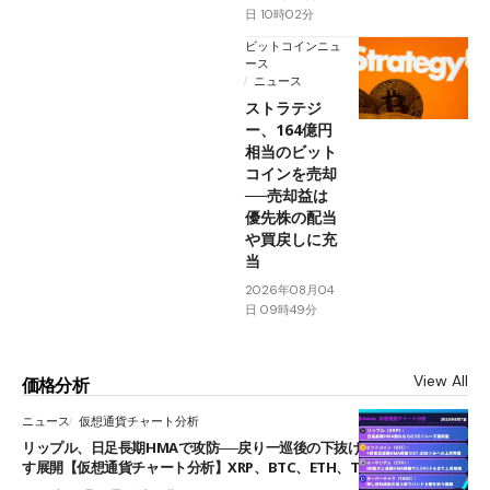
日 10時02分
ビットコインニュ
ース
ニュース
ストラテジ
ー、164億円
相当のビット
コインを売却
──売却益は
優先株の配当
や買戻しに充
当
2026年08月04
日 09時49分
View All
価格分析
ニュース
仮想通貨チャート分析
リップル、日足長期HMAで攻防──戻り一巡後の下抜けで0.95ドルを試
す展開【仮想通貨チャート分析】XRP、BTC、ETH、TAKE