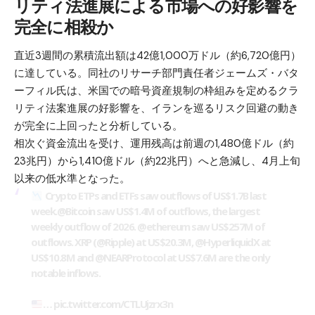
リティ法進展による市場への好影響を
完全に相殺か
直近3週間の累積流出額は42億1,000万ドル（約6,720億円）
に達している。同社のリサーチ部門責任者ジェームズ・バタ
ーフィル氏は、米国での暗号資産規制の枠組みを定めるクラ
リティ法案進展の好影響を、イランを巡るリスク回避の動き
が完全に上回ったと分析している。
相次ぐ資金流出を受け、運用残高は前週の1,480億ドル（約
23兆円）から1,410億ドル（約22兆円）へと急減し、4月上旬
以来の低水準となった。
Crypto ETPs and ETFs saw outflows of US$1.7B last
week.
@Bitcoin
saw US$1.4M of outflows, the largest
weekly outflow of 2026.
@ethereum
saw US$257M of
outflows. XRP (
@Ripple
) at US$20.3M,
@HyperliquidX
at
US$10.8M and
@NEARProtocol
at US$7.6M are the only
notable inflows.
…
pic.twitter.com/CTLUjzrx3n