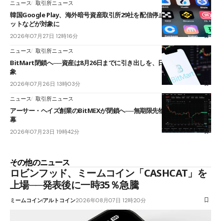
ニュース
取引所ニュース
韓国Google Play、海外暗号資産取引所29社を配信停止──OKXやバイビ
ットなどが対象に
2026年07月27日 12時16分
ニュース
取引所ニュース
BitMart閉鎖へ──資産は8月26日までに引き出しを、日本人利用者も対
象
2026年07月26日 13時03分
ニュース
取引所ニュース
アーサー・ヘイズ創業のBitMEXが閉鎖へ──無期限先物を生んだ11年に
幕
2026年07月23日 19時42分
その他のニュース
ロビンフッド、ミームコイン「CASHCAT」を
上場──発表後に一時35％急騰
ミームコイン
アルトコイン
2026年08月07日 12時20分