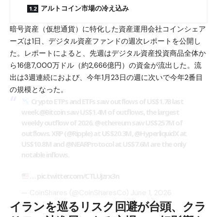
アルトコイン市場の冷え込み
暗号資産（仮想通貨）に特化した資産運用会社コインシェア
ーズは1日、デジタル資産ファンドの週次レポートを公開し
た。レポートによると、先週はデジタル資産投資商品全体か
ら16億7,000万ドル（約2,666億円）の資金が流出した。流
出は3週連続におよび、今年1月23日の週に次いで今年2番目
の規模となった。
Crypto ETPs and ETFs saw outflows of US$1.7B last
week.
@Bitcoin
saw US$1.4M of outflows, the largest
weekly outflow of 2026.
@ethereum
saw US$257M of
outflows. XRP (
@Ripple
) at US$20.3M,
@HyperliquidX
at
US$10.8M and
@NEARProtocol
at US$7.6M are the only
notable inflows.
…
pic.twitter.com/CTLUjzrx3n
— CoinShares (@CoinSharesCo)
June 1, 2026
イランを巡るリスク回避が台頭、クラ