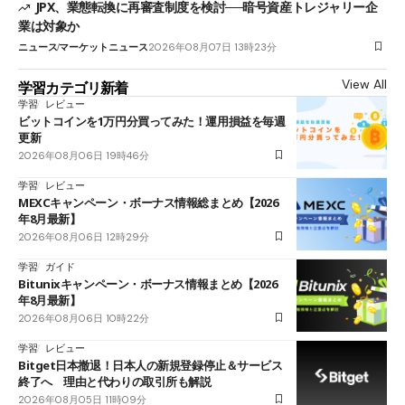
JPX、業態転換に再審査制度を検討──暗号資産トレジャリー企
業は対象か
ニュース
マーケットニュース
2026年08月07日 13時23分
View All
学習カテゴリ新着
学習
レビュー
ビットコインを1万円分買ってみた！運用損益を毎週
更新
2026年08月06日 19時46分
学習
レビュー
MEXCキャンペーン・ボーナス情報総まとめ【2026
年8月最新】
2026年08月06日 12時29分
学習
ガイド
Bitunixキャンペーン・ボーナス情報まとめ【2026
年8月最新】
2026年08月06日 10時22分
学習
レビュー
Bitget日本撤退！日本人の新規登録停止＆サービス
終了へ 理由と代わりの取引所も解説
2026年08月05日 11時09分