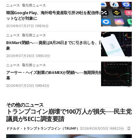
ニュース
取引所ニュース
韓国Google Play、海外暗号資産取引所29社を配信停止──OKXやバイビ
ットなどが対象に
2026年07月27日 12時16分
ニュース
取引所ニュース
BitMart閉鎖へ──資産は8月26日までに引き出しを、日本人利用者も対
象
2026年07月26日 13時03分
ニュース
取引所ニュース
アーサー・ヘイズ創業のBitMEXが閉鎖へ──無期限先物を生んだ11年に
幕
2026年07月23日 19時42分
その他のニュース
トランプコイン崩壊で100万人が損失──民主党
議員がSECに調査要請
ドナルド・トランプ
トランプコイン（TRUMP）
2026年08月05日 16時23分