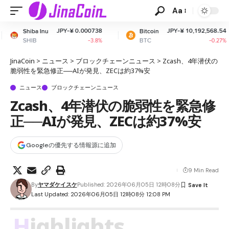
Aa
JPY-¥ 0.000738
JPY-¥ 10,192,568.54
Bitcoin
Ethere
BTC
ETH
-3.8%
-0.27%
JinaCoin
>
ニュース
>
ブロックチェーンニュース
>
Zcash、4年潜伏の
脆弱性を緊急修正──AIが発見、ZECは約37%安
ニュース
ブロックチェーンニュース
Zcash、4年潜伏の脆弱性を緊急修
正──AIが発見、ZECは約37%安
Googleの優先する情報源に追加
9 Min Read
By
ヤマダケイスケ
Published: 2026年06月05日 12時08分
Last Updated: 2026年06月05日 12時08分 12:08 PM
Highlights