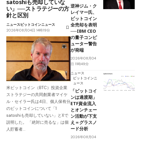
satoshiも売却していな
逆神ジム・ク
い」──ストラテジーの方
レイマー氏、
針と区別
ビットコイン
全売却を表明
ニュース
ビットコインニュース
2026年08月04日 14時19分
──IBM CEO
の量子コンピ
ューター警告
が発端
2026年08月04
日 11時49分
ニュース
ビットコインニ
ュース
米ビットコイン（BTC）投資企業
「ビットコイ
ストラテジーの共同創業者マイケ
ンは過渡期」
ル・セイラー氏は4日、個人保有分
ETF資金流入
のビットコインについて「1
とオンチェー
satoshiも売却していない」とXで
ン活動が下支
え＝グラスノ
説明した。 「絶対に売るな」は個
ード分析
人貯蓄者…
2026年08月04