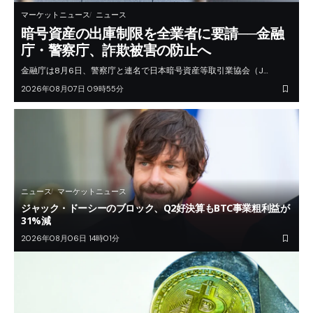
マーケットニュース
ニュース
暗号資産の出庫制限を全業者に要請──金融
庁・警察庁、詐欺被害の防止へ
金融庁は8月6日、警察庁と連名で日本暗号資産等取引業協会（J…
2026年08月07日 09時55分
ニュース
マーケットニュース
ジャック・ドーシーのブロック、Q2好決算もBTC事業粗利益が
31%減
2026年08月06日 14時01分