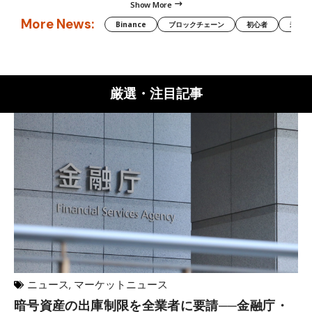
Show More
More News:
Binance
ブロックチェーン
初心者
米国証
厳選・注目記事
ニュース
,
マーケットニュース
暗号資産の出庫制限を全業者に要請──金融庁・
【