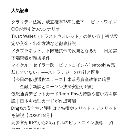
人気記事
クラリティ法案、成立確率23%に低下──ビットワイズ
CIOが示す2つのシナリオ
Trust Wallet（トラストウォレット）の使い方｜初期設
定や入金・出金方法など徹底解説
メタプラネット、下限抵抗帯で反発となるか──日足雲
下端突破が転換条件
マイケル・セイラー氏「ビットコインを1 satoshiも売
却していない」──ストラテジーの方針と区別
【今日の仮想通貨ニュース】米暗号資産政策に暗雲
――金融庁新課とローソン決済実証が始動
仮想通貨デビットカードRedotPayの特徴や使い方を解
説｜日本も物理カードが作成可能
BingXの安全性と評判は？特徴やメリット・デメリット
を解説【2026年8月】
元警官が10代から35万ドルのビットコイン強奪──終