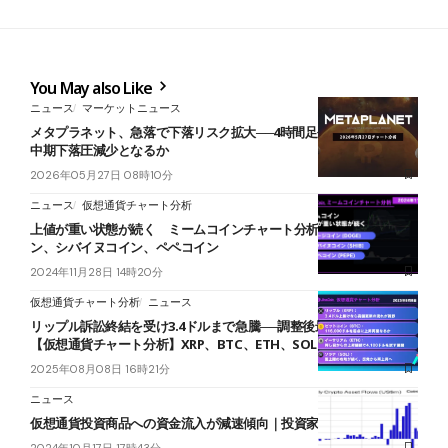
You May also Like
ニュース
マーケットニュース
メタプラネット、急落で下落リスク拡大──4時間足長期HMA維持し
中期下落圧減少となるか
2026年05月27日 08時10分
ニュース
仮想通貨チャート分析
上値が重い状態が続く ミームコインチャート分析｜ドージコイ
ン、シバイヌコイン、ペペコイン
2024年11月28日 14時20分
仮想通貨チャート分析
ニュース
リップル訴訟終結を受け3.4ドルまで急騰──調整後最高値更新に期待
【仮想通貨チャート分析】XRP、BTC、ETH、SOL
2025年08月08日 16時21分
ニュース
仮想通貨投資商品への資金流入が減速傾向｜投資家は躊躇か
2024年10月17日 17時43分