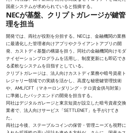
国産システムが求められていると指摘する。
NECが基盤、クリプトガレージが鍵管
理を担当
開発では、両社が役割を分担する。NECは、金融機関の業務
に最適化した管理者向けアプリやクライアントアプリの開
発、カストディ基盤の構築を担う。同社の金融機関向けモダ
ナイゼーションプログラムを活用し、制度更新にも即応でき
る柔軟なシステムを目指すとしている。
クリプトガレージは、法人向けカストディ業務や暗号資産ト
レジャリー領域での実績を活かし、高度な秘密鍵管理技術
や、AML/CFT（マネーロンダリング・テロ資金供与対策）
に準拠したバックエンドの開発を担当する。
同社はデジタルガレージと東京短資が設立した暗号資産交換
業者で、法人向けサービス「SETTLENET」を手がけてき
た。
両社は今後、ステーブルコインの保管・管理ニーズも視野に
入れた拡張性の高い設計を進める方針だ。さらに、国産カス