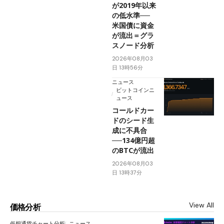
が2019年以来
の低水準──
米国債に資金
が流出＝グラ
スノード分析
2026年08月03
日 13時56分
ニュース
ビットコインニ
ュース
コールドカー
ドのシード生
成に不具合
──134億円超
のBTCが流出
2026年08月03
日 13時37分
View All
価格分析
仮想通貨チャート分析
ニュース