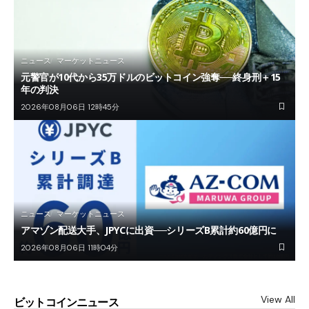
ニュース
マーケットニュース
元警官が10代から35万ドルのビットコイン強奪──終身刑＋15
年の判決
2026年08月06日 12時45分
ニュース
マーケットニュース
アマゾン配送大手、JPYCに出資──シリーズB累計約60億円に
2026年08月06日 11時04分
View All
ビットコインニュース