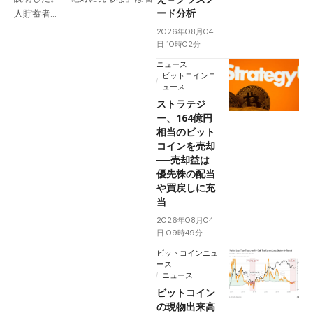
ード分析
人貯蓄者…
2026年08月04
日 10時02分
ニュース
ビットコインニ
ュース
ストラテジ
ー、164億円
相当のビット
コインを売却
──売却益は
優先株の配当
や買戻しに充
当
2026年08月04
日 09時49分
ビットコインニュ
ース
ニュース
ビットコイン
の現物出来高