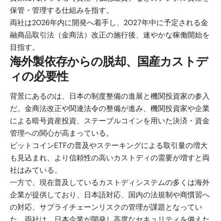
保管・管理する仕組みを指す。
両社は2026年内に開発へ着手し、2027年中に予定される金
融商品取引法（金商法）改正の施行後、速やかな稼働開始を
目指す。
海外製依存からの脱却、国産カストデ
ィの必要性
背景にあるのは、日本の制度整備の進展と機関投資家の参入
だ。金商法改正や関連法令の整備が進み、機関投資家や企業
による暗号資産投資、ステーブルコインを用いた決済・資金
管理への関心が高まっている。
ビットコインETFの普及やステーキングによる取引量の増大
も見込まれ、より信頼性の高いカストディの需要が増すと両
社はみている。
一方で、現在普及しているカストディシステムの多くは海外
企業が提供しており、日本語対応、国内の法規制や商慣習へ
の対応、サプライチェーンリスクの管理が課題となってい
た。両社は、日本企業が開発し高度なセキュリティを備えた