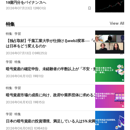
10億円分をバイナンスへ
2026年07月23日 12時01分
View All
特集
特集
学習
【独占取材】千葉工業大学が仕掛けるweb3変革──「cJPY」とAIの融合
は日本をどう変えるのか
2026年07月13日 09時25分
学習
特集
暗号資産の確定申告、未経験者の半数以上が「不安・無理」
2026年06月13日 11時11分
特集
学習
暗号資産市場の成長に向け、政府や業界団体に求めることは？
2026年06月10日 11時15分
学習
特集
日本の暗号資産の投資環境、満足している人は5％未満
2026年06月08日 10時43分