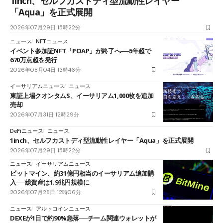
1inch、セルフカストディ型流動性レイヤー
「Aqua」を正式展開
2026年07月29日 15時22分
ニュース
NFTニュース
イベント参加証NFT「POAP」が終了へ──5年超で
670万点超を発行
2026年08月04日 13時46分
イーサリアムニュース
ニュース
東証上場クオンタムS、イーサリアム1,000枚を追加
売却
2026年07月31日 12時29分
DeFiニュース
ニュース
1inch、セルフカストディ型流動性レイヤー「Aqua」を正式展開
2026年07月29日 15時22分
ニュース
イーサリアムニュース
ビットマイン、約31億円相当のイーサリアム追加購
入──総資産は1.9兆円規模に
2026年07月28日 12時06分
ニュース
アルトコインニュース
DEXEが1日で約90%急落──チーム関連ウォレットが