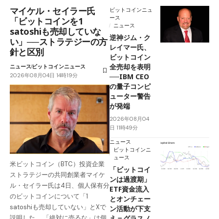
マイケル・セイラー氏
ビットコインニュ
ース
「ビットコインを1
ニュース
satoshiも売却していな
逆神ジム・ク
い」──ストラテジーの方
レイマー氏、
針と区別
ビットコイン
全売却を表明
ニュース
ビットコインニュース
2026年08月04日 14時19分
──IBM CEO
の量子コンピ
ューター警告
が発端
2026年08月04
日 11時49分
ニュース
ビットコインニ
ュース
米ビットコイン（BTC）投資企業
「ビットコイ
ストラテジーの共同創業者マイケ
ンは過渡期」
ル・セイラー氏は4日、個人保有分
ETF資金流入
のビットコインについて「1
とオンチェー
satoshiも売却していない」とXで
ン活動が下支
え＝グラスノ
説明した。 「絶対に売るな」は個