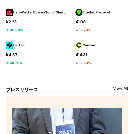
HarryPotterObamaSonic10Inu (ETH)
Truebit Protocol
¥2.23
¥1.08
↑ 36.00%
↓ 13.70%
Cartesi
Canton
¥4.67
¥14.31
↑ 35.70%
↓ 12.20%
View All
プレスリリース