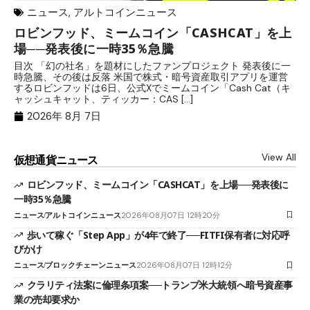
ニュース
,
アルトコインニュース
ロビンフッド、ミームコイン「CASHCAT」を上
歩
場──発表後に一時35％急騰
保
目次 「幻の社名」を題材にしたファンプロジェクト 発表後に一
目
時急騰、その後は反落 米国で株式・暗号資産取引アプリを運営
中
するロビンフッドは6日、公式Xでミームコイン「Cash Cat（キ
「
ャッシュキャット、ティッカー：CAS […]
間
2026年 8月 7日
View All
仮想通貨ニュース
ロビンフッド、ミームコイン「CASHCAT」を上場──発表後に
一時35％急騰
ニュース
アルトコインニュース
2026年08月07日 12時20分
歩いて稼ぐ「Step App」が4年で終了──FITFI保有者に対応呼
びかけ
ニュース
ブロックチェーンニュース
2026年08月07日 12時12分
クラリティ法案に倫理条項案──トランプ米大統領へ暗号資産事
業の売却要求か