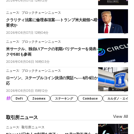
2026年08月07日 12時12分
ニュース
ブロックチェーンニュース
クラリティ法案に倫理条項案──トランプ米大統領へ暗号資産事業の売却
要求か
2026年08月07日 12時04分
ニュース
ブロックチェーンニュース
米サークル、独自L1アークの初期バリデーターを発表――ブラックロッ
クやSBIも参画
2026年08月06日 16時03分
ニュース
ブロックチェーンニュース
ローソン、ステーブルコイン決済の実証へ──8月6日からJPYCやUSDC対
応
2026年08月05日 15時12分
#
DeFi
Zoomex
ステーキング
Coinbase
カルダノ・エイダ（Ca
View All
取引所ニュース
ニュース
取引所ニュース