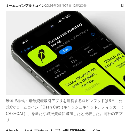
ミームコイン
アルトコイン
2026年08月07日 12時20分
米国で株式・暗号資産取引アプリを運営するロビンフッドは6日、公
式Xでミームコイン「Cash Cat（キャッシュキャット、ティッカー：
CASHCAT）」を新たな取扱資産に追加したと発表した。同社のアプ
リ…