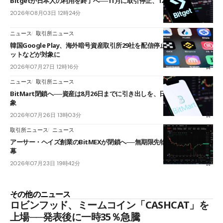
Bitgetが日本人の利用を終了へ──11月に取引停止、12月末に強制決済
2026年08月03日 12時24分
ニュース
取引所ニュース
韓国Google Play、海外暗号資産取引所29社を配信停止──OKXやバイビ
ットなどが対象に
2026年07月27日 12時16分
ニュース
取引所ニュース
BitMart閉鎖へ──資産は8月26日までに引き出しを、日本人利用者も対
象
2026年07月26日 13時03分
取引所ニュース
ニュース
アーサー・ヘイズ創業のBitMEXが閉鎖へ──無期限先物を生んだ11年に
幕
2026年07月23日 19時42分
その他のニュース
ロビンフッド、ミームコイン「CASHCAT」を
上場──発表後に一時35％急騰