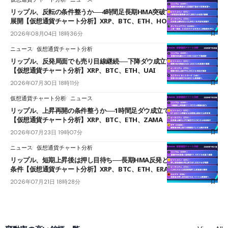
リップル、反転の条件整うか──4時間足長期HMA突破で雲下端を目指す
展開【仮想通貨チャート分析】XRP、BTC、ETH、HOME
2026年08月04日 18時36分
ニュース
仮想通貨チャート分析
リップル、反発局面でも売り目線継続──下降ダウ成立で下値追う展開
【仮想通貨チャート分析】XRP、BTC、ETH、UAI
2026年07月30日 18時11分
仮想通貨チャート分析
ニュース
リップル、上昇再開の条件整うか──1時間足ダウ成立で1.185ドルを狙う
【仮想通貨チャート分析】XRP、BTC、ETH、ZAMA
2026年07月23日 19時07分
ニュース
仮想通貨チャート分析
リップル、短期上昇後は押し目待ち──長期HMA反発と雲上抜けが買い
条件【仮想通貨チャート分析】XRP、BTC、ETH、ERA
2026年07月21日 18時28分