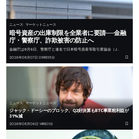
ニュース
マーケットニュース
暗号資産の出庫制限を全業者に要請──金融
庁・警察庁、詐欺被害の防止へ
金融庁は8月6日、警察庁と連名で日本暗号資産等取引業協会（J…
2026年08月07日 09時55分
ニュース
マーケットニュース
ジャック・ドーシーのブロック、Q2好決算もBTC事業粗利益が
31%減
2026年08月06日 14時01分