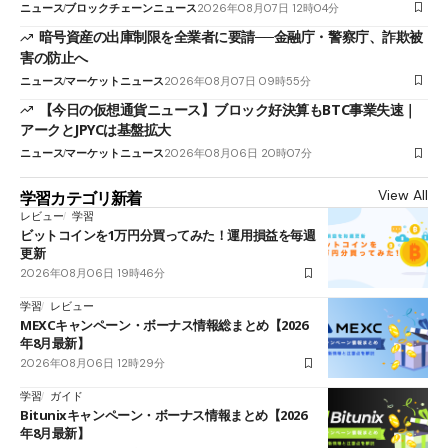
ニュース
ブロックチェーンニュース
2026年08月07日 12時04分
暗号資産の出庫制限を全業者に要請──金融庁・警察庁、詐欺被
害の防止へ
ニュース
マーケットニュース
2026年08月07日 09時55分
【今日の仮想通貨ニュース】ブロック好決算もBTC事業失速｜
アークとJPYCは基盤拡大
ニュース
マーケットニュース
2026年08月06日 20時07分
View All
学習カテゴリ新着
レビュー
学習
ビットコインを1万円分買ってみた！運用損益を毎週
更新
2026年08月06日 19時46分
学習
レビュー
MEXCキャンペーン・ボーナス情報総まとめ【2026
年8月最新】
2026年08月06日 12時29分
学習
ガイド
Bitunixキャンペーン・ボーナス情報まとめ【2026
年8月最新】