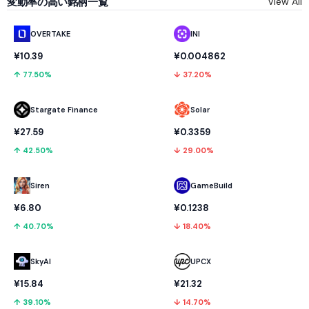
変動率の高い銘柄一覧
View All
OVERTAKE
INI
¥10.39
¥0.004862
↑ 77.50%
↓ 37.20%
Stargate Finance
Solar
¥27.59
¥0.3359
↑ 42.50%
↓ 29.00%
GameBuild
Siren
¥0.1238
¥6.80
↓ 18.40%
↑ 40.70%
SkyAI
UPCX
¥15.84
¥21.32
↑ 39.10%
↓ 14.70%