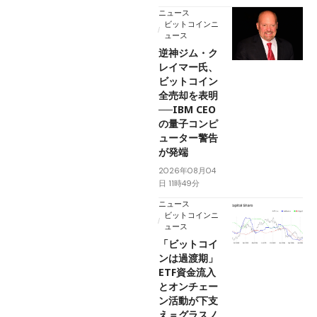
ニュース
ビットコインニ
ュース
逆神ジム・ク
レイマー氏、
ビットコイン
全売却を表明
──IBM CEO
の量子コンピ
ューター警告
が発端
2026年08月04
日 11時49分
ニュース
ビットコインニ
ュース
「ビットコイ
ンは過渡期」
ETF資金流入
とオンチェー
ン活動が下支
え＝グラスノ