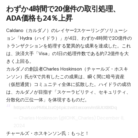
わずか4時間で20億件の取引処理、
ADA価格も24％上昇
Caldano（カルダノ）のレイヤー2スケーリングソリューシ
ョン「Hydra（ハイドラ）」が4日、わずか4時間で20億件の
トランザクションを処理する驚異的な成果を達成した。これ
は、決済大手「Visa」の1日の処理件数である約7.2億件を大
きく上回る。
カルダノの創設者Charles Hoskinson（チャールズ・ホスキ
ンソン）氏がXで共有したこの成果は、瞬く間に暗号資産
（仮想通貨）コミュニティ全体に拡散した。ハイドラの成功
は、カルダノが目指す「スケーラビリティ、セキュリティ、
分散化の三位一体」を体現するものだ。
https://t.co/PMbLIszOJ4
pic.twitter.com/mSiUtX8KDq
— Charles Hoskinson (@IOHK_Charles)
December 8,
2024
チャールズ・ホスキンソン氏：もっと！