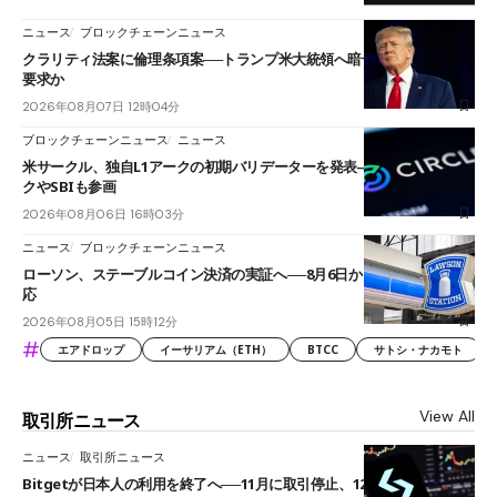
ニュース
ブロックチェーンニュース
クラリティ法案に倫理条項案──トランプ米大統領へ暗号資産事業の売却
要求か
2026年08月07日 12時04分
ブロックチェーンニュース
ニュース
米サークル、独自L1アークの初期バリデーターを発表――ブラックロッ
クやSBIも参画
2026年08月06日 16時03分
ニュース
ブロックチェーンニュース
ローソン、ステーブルコイン決済の実証へ──8月6日からJPYCやUSDC対
応
2026年08月05日 15時12分
#
エアドロップ
イーサリアム（ETH）
BTCC
サトシ・ナカモト
View All
取引所ニュース
ニュース
取引所ニュース
Bitgetが日本人の利用を終了へ──11月に取引停止、12月末に強制決済