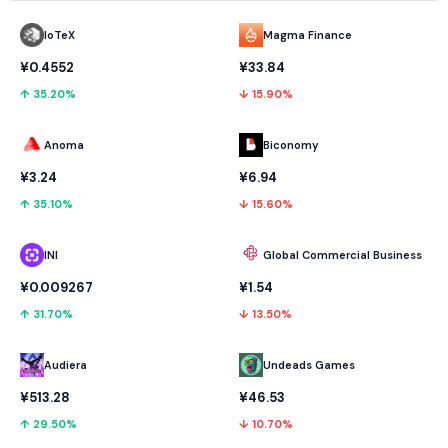
IoTeX
Magma Finance
¥0.4552
¥33.84
↑ 35.20%
↓ 15.90%
Anoma
Biconomy
¥3.24
¥6.94
↑ 35.10%
↓ 15.60%
INI
Global Commercial Business
¥0.009267
¥1.54
↑ 31.70%
↓ 13.50%
Audiera
Undeads Games
¥513.28
¥46.53
↑ 29.50%
↓ 10.70%