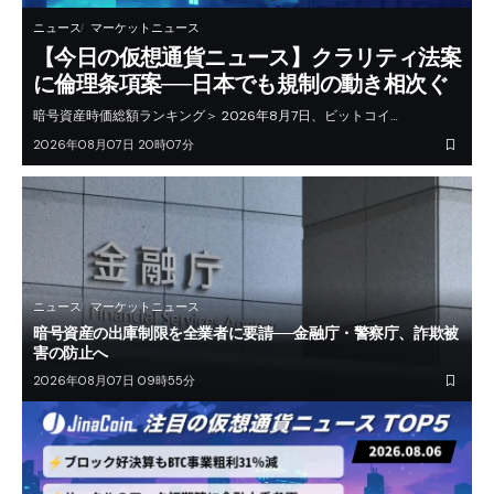
ニュース
マーケットニュース
【今日の仮想通貨ニュース】クラリティ法案
に倫理条項案──日本でも規制の動き相次ぐ
暗号資産時価総額ランキング＞ 2026年8月7日、ビットコイ…
2026年08月07日 20時07分
ニュース
マーケットニュース
暗号資産の出庫制限を全業者に要請──金融庁・警察庁、詐欺被
害の防止へ
2026年08月07日 09時55分