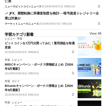
に差
ニュース
ビットコインニュース
2026年08月07日 15時02分
JPX、業態転換に再審査制度を検討──暗号資産トレジャリー企
業は対象か
マーケットニュース
ニュース
2026年08月07日 13時23分
View All
学習カテゴリ新着
レビュー
学習
ビットコインを1万円分買ってみた！運用損益を毎週
更新
2026年08月06日 19時46分
学習
レビュー
MEXCキャンペーン・ボーナス情報総まとめ【2026
年8月最新】
2026年08月06日 12時29分
学習
ガイド
Bitunixキャンペーン・ボーナス情報まとめ【2026
年8月最新】
2026年08月06日 10時22分
学習
レビュー