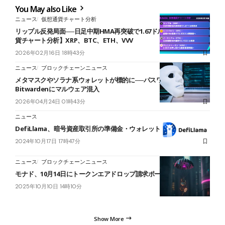
You May also Like
ニュース
仮想通貨チャート分析
リップル反発局面──日足中期HMA再突破で1.67ドル視野に【仮想通
貨チャート分析】XRP、BTC、ETH、VVV
2026年02月16日 18時43分
ニュース
ブロックチェーンニュース
メタマスクやソラナ系ウォレットが標的に──パスワード管理
Bitwardenにマルウェア混入
2026年04月24日 01時43分
ニュース
DefiLlama、暗号資産取引所の準備金・ウォレットアドレス公開へ
2024年10月17日 17時47分
ニュース
ブロックチェーンニュース
モナド、10月14日にトークンエアドロップ請求ポータルを公開予定
2025年10月10日 14時10分
Show More