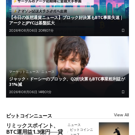
ニュース
マーケットニュース
【今日の仮想通貨ニュース】ブロック好決算もBTC事業失速｜
アークとJPYCは基盤拡大
2026年08月06日 20時07分
マーケットニュース
ニュース
ジャック・ドーシーのブロック、Q2好決算もBTC事業粗利益が
31%減
2026年08月06日 14時01分
View All
ビットコインニュース
リミックスポイント、
ニュース
ビットコインニ
BTC運用益1.3億円──貸
ュース