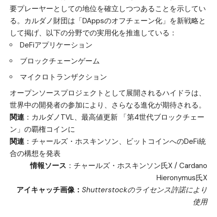
要プレーヤーとしての地位を確立しつつあることを示してい
る。カルダノ財団は「DAppsのオフチェーン化」を新戦略と
して掲げ、以下の分野での実用化を推進している：
DeFiアプリケーション
ブロックチェーンゲーム
マイクロトランザクション
オープンソースプロジェクトとして展開されるハイドラは、
世界中の開発者の参加により、さらなる進化が期待される。
関連
：
カルダノTVL、最高値更新 「第4世代ブロックチェー
ン」の覇権コインに
関連
：
チャールズ・ホスキンソン、ビットコインへのDeFi統
合の構想を発表
情報ソース
：
チャールズ・ホスキンソン氏X
/
Cardano
Hieronymus氏X
アイキャッチ画像：
Shutterstockのライセンス許諾により
使用