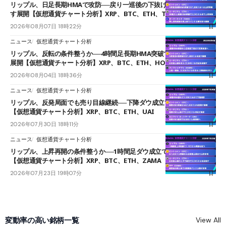
リップル、日足長期HMAで攻防──戻り一巡後の下抜けで0.95ドルを試
す展開【仮想通貨チャート分析】XRP、BTC、ETH、TAKE
2026年08月07日 18時22分
ニュース
仮想通貨チャート分析
リップル、反転の条件整うか──4時間足長期HMA突破で雲下端を目指す
展開【仮想通貨チャート分析】XRP、BTC、ETH、HOME
2026年08月04日 18時36分
ニュース
仮想通貨チャート分析
リップル、反発局面でも売り目線継続──下降ダウ成立で下値追う展開
【仮想通貨チャート分析】XRP、BTC、ETH、UAI
2026年07月30日 18時11分
ニュース
仮想通貨チャート分析
リップル、上昇再開の条件整うか──1時間足ダウ成立で1.185ドルを狙う
【仮想通貨チャート分析】XRP、BTC、ETH、ZAMA
2026年07月23日 19時07分
変動率の高い銘柄一覧
View All