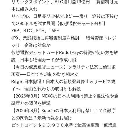
リミックスポイント、BTC運用益1.3億円──貸借料は元
本に組み入れ
リップル、日足長期HMAで攻防──戻り一巡後の下抜け
で0.95ドルを試す展開【仮想通貨チャート分析】
XRP、BTC、ETH、TAKE
JPX、業態転換に再審査制度を検討──暗号資産トレジ
ャリー企業は対象か
仮想通貨デビットカードRedotPayの特徴や使い方を解
説｜日本も物理カードが作成可能
【今日の仮想通貨ニュース】クラリティ法案に倫理条
項案──日本でも規制の動き相次ぐ
Bitget日本撤退！日本人の新規登録停止＆サービス終
了へ 理由と代わりの取引所も解説
【2026年8月】MEXCの日本人利用は禁止？違法性や金
融庁との関係を解説
【2026年8月】Kucoinの日本人利用は禁止！？金融庁
との関係は？最新情報をお届け
ビットコイン＄９３,９００水準で最高値更新 仮想通