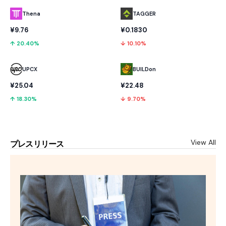
Thena
TAGGER
¥9.76
¥0.1830
↑ 20.40%
↓ 10.10%
UPCX
BUILDon
¥25.04
¥22.48
↑ 18.30%
↓ 9.70%
View All
プレスリリース