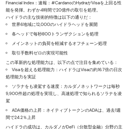
Financial Index：速報：#CardanoのHydraがVisaを上回る性
能を発揮。わずか4時間で20億件の取引を処理。
ハイドラの主な技術的特徴は以下の通りだ：
世界6地域に12,000のハイドラヘッドを展開
各ヘッドで毎秒800トランザクションを処理
メインネットの負荷を軽減するオフチェーン処理
取引手数料ゼロの実現可能性
この革新的な処理能力は、以下の点で注目を集めている：
Visaを超える処理能力：ハイドラはVisaの約16.7倍の日次
処理能力を実証
ソラナをも凌駕する速度：カルダノネットワークは毎秒
9,900件超の処理を実現し、高速処理で知られるソラナを凌
駕
ADA価格の上昇：ネイティブトークンのADAは、過去1週
間で24.2％上昇
ハイドラの成功は、カルダノがDeFi（分散型金融）分野の主