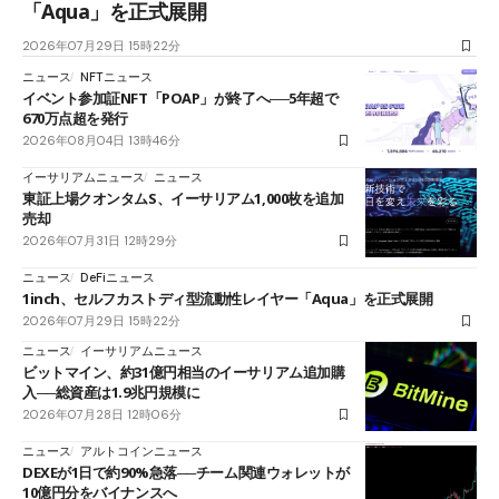
「Aqua」を正式展開
2026年07月29日 15時22分
ニュース
NFTニュース
イベント参加証NFT「POAP」が終了へ──5年超で
670万点超を発行
2026年08月04日 13時46分
イーサリアムニュース
ニュース
東証上場クオンタムS、イーサリアム1,000枚を追加
売却
2026年07月31日 12時29分
ニュース
DeFiニュース
1inch、セルフカストディ型流動性レイヤー「Aqua」を正式展開
2026年07月29日 15時22分
ニュース
イーサリアムニュース
ビットマイン、約31億円相当のイーサリアム追加購
入──総資産は1.9兆円規模に
2026年07月28日 12時06分
ニュース
アルトコインニュース
DEXEが1日で約90%急落──チーム関連ウォレットが
10億円分をバイナンスへ