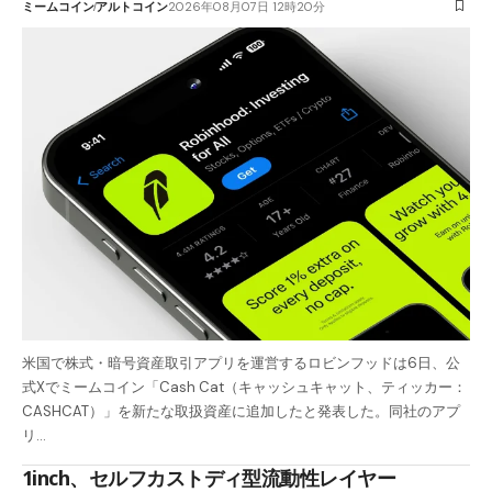
ミームコイン
アルトコイン
2026年08月07日 12時20分
米国で株式・暗号資産取引アプリを運営するロビンフッドは6日、公
式Xでミームコイン「Cash Cat（キャッシュキャット、ティッカー：
CASHCAT）」を新たな取扱資産に追加したと発表した。同社のアプ
リ…
1inch、セルフカストディ型流動性レイヤー