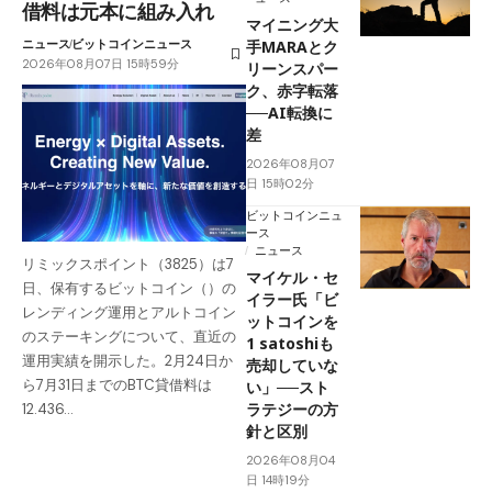
借料は元本に組み入れ
マイニング大
ニュース
ビットコインニュース
手MARAとク
2026年08月07日 15時59分
リーンスパー
ク、赤字転落
──AI転換に
差
2026年08月07
日 15時02分
ビットコインニュ
ース
ニュース
リミックスポイント（3825）は7
マイケル・セ
日、保有するビットコイン（）の
イラー氏「ビ
レンディング運用とアルトコイン
ットコインを
のステーキングについて、直近の
1 satoshiも
運用実績を開示した。2月24日か
売却していな
ら7月31日までのBTC貸借料は
い」──スト
ラテジーの方
12.436…
針と区別
2026年08月04
日 14時19分