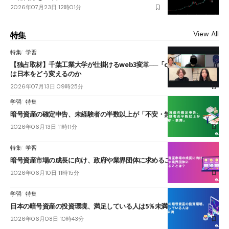
2026年07月23日 12時01分
View All
特集
特集
学習
【独占取材】千葉工業大学が仕掛けるweb3変革──「cJPY」とAIの融合
は日本をどう変えるのか
2026年07月13日 09時25分
学習
特集
暗号資産の確定申告、未経験者の半数以上が「不安・無理」
2026年06月13日 11時11分
特集
学習
暗号資産市場の成長に向け、政府や業界団体に求めることは？
2026年06月10日 11時15分
学習
特集
日本の暗号資産の投資環境、満足している人は5％未満
2026年06月08日 10時43分