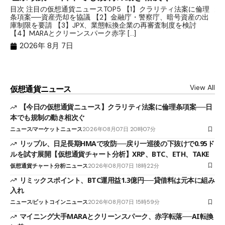
分
目次 注目の仮想通貨ニュースTOP5 【1】クラリティ法案に倫理
条項案──資産売却を協議 【2】金融庁・警察庁、暗号資産の出
目
庫制限を要請 【3】JPX、業態転換企業の再審査制度を検討
ト
【4】MARAとクリーンスパーク赤字 […]
（
（X
2026年 8月 7日
View All
仮想通貨ニュース
【今日の仮想通貨ニュース】クラリティ法案に倫理条項案──日
本でも規制の動き相次ぐ
ニュース
マーケットニュース
2026年08月07日 20時07分
リップル、日足長期HMAで攻防──戻り一巡後の下抜けで0.95ド
ルを試す展開【仮想通貨チャート分析】XRP、BTC、ETH、TAKE
仮想通貨チャート分析
ニュース
2026年08月07日 18時22分
リミックスポイント、BTC運用益1.3億円──貸借料は元本に組み
入れ
ニュース
ビットコインニュース
2026年08月07日 15時59分
マイニング大手MARAとクリーンスパーク、赤字転落──AI転換