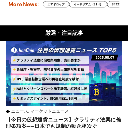
More News:
エアドロップ
イーサリアム（ETH）
BTCC
厳選・注目記事
ニュース
,
マーケットニュース
【今日の仮想通貨ニュース】クラリティ法案に倫
リ
理条項案──日本でも規制の動き相次ぐ
下