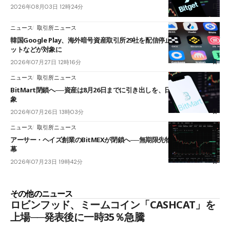
2026年08月03日 12時24分
ニュース
取引所ニュース
韓国Google Play、海外暗号資産取引所29社を配信停止──OKXやバイビ
ットなどが対象に
2026年07月27日 12時16分
ニュース
取引所ニュース
BitMart閉鎖へ──資産は8月26日までに引き出しを、日本人利用者も対
象
2026年07月26日 13時03分
ニュース
取引所ニュース
アーサー・ヘイズ創業のBitMEXが閉鎖へ──無期限先物を生んだ11年に
幕
2026年07月23日 19時42分
その他のニュース
ロビンフッド、ミームコイン「CASHCAT」を
上場──発表後に一時35％急騰