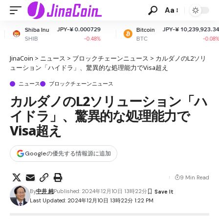
Aa
JPY-¥ 0.000729
JPY-¥ 10,239,923.34
Bitcoin
Ether
BTC
ETH
-0.48%
-0.08%
JinaCoin
>
ニュース
>
ブロックチェーンニュース
>
カルダノのL2ソリ
ューション「ハイドラ」、驚異的な処理能力でVisa超え
ニュース
ブロックチェーンニュース
カルダノのL2ソリューション「ハ
イドラ」、驚異的な処理能力で
Visa超え
Googleの優先する情報源に追加
9 Min Read
By
中井 純
Published: 2024年12月10日 13時22分
Last Updated: 2024年12月10日 13時22分 1:22 PM