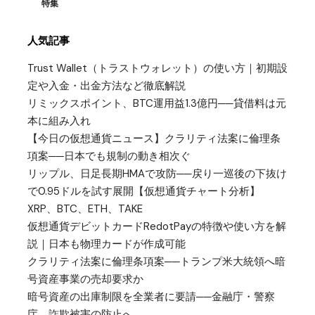
特集
人気記事
Trust Wallet（トラストウォレット）の使い方｜初期設
定や入金・出金方法など徹底解説
リミックスポイント、BTC運用益1.3億円──貸借料は元
本に組み入れ
【今日の仮想通貨ニュース】クラリティ法案に倫理条
項案──日本でも規制の動き相次ぐ
リップル、日足長期HMAで攻防──戻り一巡後の下抜け
で0.95ドルを試す展開【仮想通貨チャート分析】
XRP、BTC、ETH、TAKE
仮想通貨デビットカードRedotPayの特徴や使い方を解
説｜日本も物理カードが作成可能
クラリティ法案に倫理条項案──トランプ米大統領へ暗
号資産事業の売却要求か
暗号資産の出庫制限を全業者に要請──金融庁・警察
庁、詐欺被害の防止へ