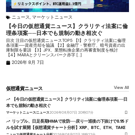
ニュース
,
マーケットニュース
【今日の仮想通貨ニュース】クラリティ法案に倫
リ
理条項案──日本でも規制の動き相次ぐ
下
分
目次 注目の仮想通貨ニュースTOP5 【1】クラリティ法案に倫理
条項案──資産売却を協議 【2】金融庁・警察庁、暗号資産の出
目
庫制限を要請 【3】JPX、業態転換企業の再審査制度を検討
ト
【4】MARAとクリーンスパーク赤字 […]
（
（X
2026年 8月 7日
View All
仮想通貨ニュース
【今日の仮想通貨ニュース】クラリティ法案に倫理条項案──日
本でも規制の動き相次ぐ
マーケットニュース
ニュース
2026年08月07日 20時07分
リップル、日足長期HMAで攻防──戻り一巡後の下抜けで0.95ド
ルを試す展開【仮想通貨チャート分析】XRP、BTC、ETH、TAKE
ニュース
仮想通貨チャート分析
2026年08月07日 18時22分