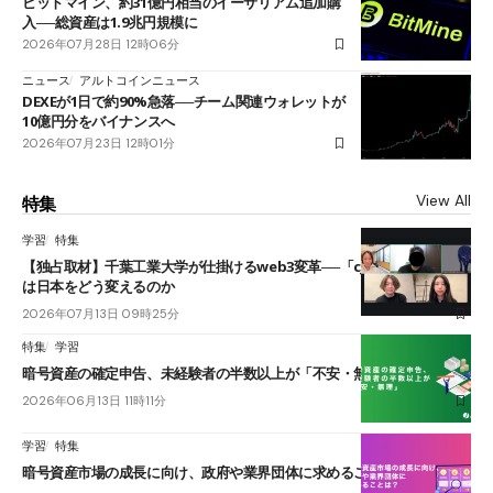
ビットマイン、約31億円相当のイーサリアム追加購
入──総資産は1.9兆円規模に
2026年07月28日 12時06分
ニュース
アルトコインニュース
DEXEが1日で約90%急落──チーム関連ウォレットが
10億円分をバイナンスへ
2026年07月23日 12時01分
View All
特集
学習
特集
【独占取材】千葉工業大学が仕掛けるweb3変革──「cJPY」とAIの融合
は日本をどう変えるのか
2026年07月13日 09時25分
特集
学習
暗号資産の確定申告、未経験者の半数以上が「不安・無理」
2026年06月13日 11時11分
学習
特集
暗号資産市場の成長に向け、政府や業界団体に求めることは？