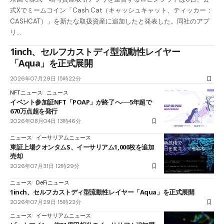
式Xでミームコイン「Cash Cat（キャッシュキャット、ティッカー：
CASHCAT）」を新たな取扱資産に追加したと発表した。同社のアプ
リ…
1inch、セルフカストディ型流動性レイヤー
「Aqua」を正式展開
2026年07月29日 15時22分
NFTニュース
ニュース
イベント参加証NFT「POAP」が終了へ──5年超で
670万点超を発行
2026年08月04日 13時46分
ニュース
イーサリアムニュース
東証上場クオンタムS、イーサリアム1,000枚を追加
売却
2026年07月31日 12時29分
ニュース
DeFiニュース
1inch、セルフカストディ型流動性レイヤー「Aqua」を正式展開
2026年07月29日 15時22分
ニュース
イーサリアムニュース