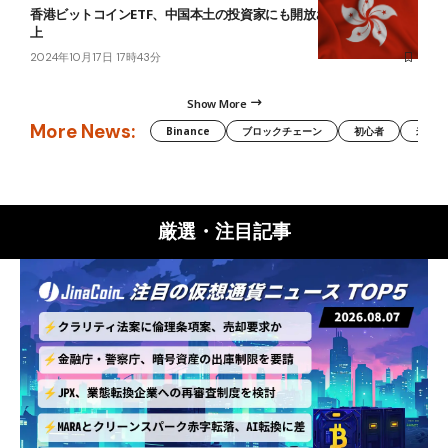
香港ビットコインETF、中国本土の投資家にも開放される可能性が浮
上
2024年10月17日 17時43分
Show More
More News:
Binance
ブロックチェーン
初心者
米国証
厳選・注目記事