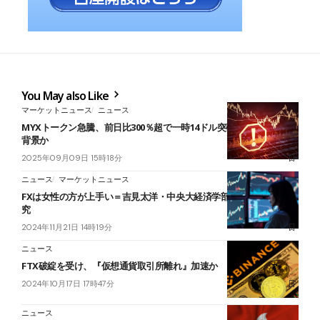
You May also Like
マーケットニュース
ニュース
MYXトークン急騰、前日比300％超で一時14ドル突破──大口清算が
背景か
2025年09月09日 15時18分
ニュース
マーケットニュース
FXは女性の方が上手い＝吉見太洋・中央大経済学部 准教授の実証研
究
2024年11月21日 14時19分
ニュース
FTX破綻を受け、『仮想通貨取引所離れ』加速か
2024年10月17日 17時47分
ニュース