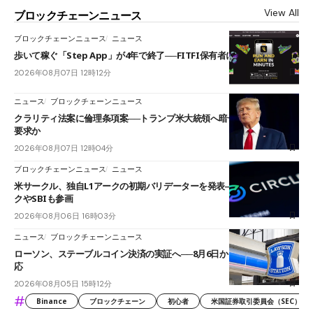
View All
ブロックチェーンニュース
ブロックチェーンニュース
ニュース
歩いて稼ぐ「Step App」が4年で終了──FITFI保有者に対応呼びかけ
2026年08月07日 12時12分
ニュース
ブロックチェーンニュース
クラリティ法案に倫理条項案──トランプ米大統領へ暗号資産事業の売却
要求か
2026年08月07日 12時04分
ブロックチェーンニュース
ニュース
米サークル、独自L1アークの初期バリデーターを発表――ブラックロッ
クやSBIも参画
2026年08月06日 16時03分
ニュース
ブロックチェーンニュース
ローソン、ステーブルコイン決済の実証へ──8月6日からJPYCやUSDC対
応
2026年08月05日 15時12分
#
Binance
ブロックチェーン
初心者
米国証券取引委員会（SEC）