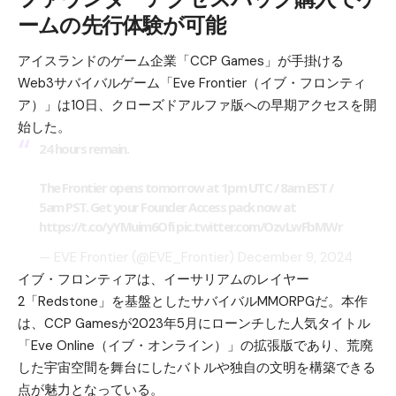
ームの先行体験が可能
アイスランドのゲーム企業「CCP Games」が手掛ける
Web3サバイバルゲーム「Eve Frontier（イブ・フロンティ
ア）」は10日、クローズドアルファ版への早期アクセスを開
始した。
24 hours remain.
The Frontier opens tomorrow at 1pm UTC / 8am EST /
5am PST. Get your Founder Access pack now at
https://t.co/yYMuim6Ofi
pic.twitter.com/OzvLwFbMWr
— EVE Frontier (@EVE_Frontier)
December 9, 2024
イブ・フロンティアは、イーサリアムのレイヤー
2「Redstone」を基盤としたサバイバルMMORPGだ。本作
は、CCP Gamesが2023年5月にローンチした人気タイトル
「Eve Online（イブ・オンライン）」の拡張版であり、荒廃
した宇宙空間を舞台にしたバトルや独自の文明を構築できる
点が魅力となっている。