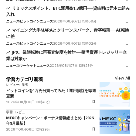
リミックスポイント、BTC運用益1.3億円──貸借料は元本に組み
入れ
ニュース
ビットコインニュース
2026年08月07日 15時59分
マイニング大手MARAとクリーンスパーク、赤字転落──AI転換
に差
ニュース
ビットコインニュース
2026年08月07日 15時02分
JPX、業態転換に再審査制度を検討──暗号資産トレジャリー企
業は対象か
ニュース
マーケットニュース
2026年08月07日 13時23分
View All
学習カテゴリ新着
レビュー
学習
ビットコインを1万円分買ってみた！運用損益を毎週
更新
2026年08月06日 19時46分
学習
レビュー
MEXCキャンペーン・ボーナス情報総まとめ【2026
年8月最新】
2026年08月06日 12時29分