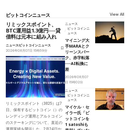
View All
ビットコインニュース
リミックスポイント、
ニュース
ビットコインニ
BTC運用益1.3億円──貸
ュース
借料は元本に組み入れ
マイニング大
ニュース
ビットコインニュース
手MARAとク
2026年08月07日 15時59分
リーンスパー
ク、赤字転落
──AI転換に
差
2026年08月07
日 15時02分
ニュース
ビットコインニ
ュース
リミックスポイント（3825）は7
マイケル・セ
日、保有するビットコイン（）の
イラー氏「ビ
レンディング運用とアルトコイン
ットコインを
のステーキングについて、直近の
1 satoshiも
運用実績を開示した。2月24日か