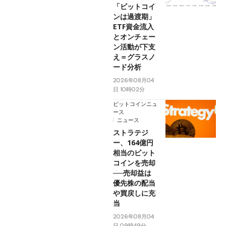
「ビットコイ
ンは過渡期」
ETF資金流入
とオンチェー
ン活動が下支
え＝グラスノ
ード分析
2026年08月04
日 10時02分
ビットコインニュ
ース
ニュース
ストラテジ
ー、164億円
相当のビット
コインを売却
──売却益は
優先株の配当
や買戻しに充
当
2026年08月04
日 09時49分