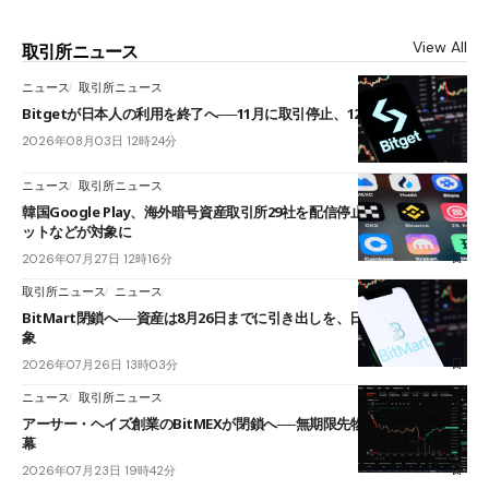
View All
取引所ニュース
ニュース
取引所ニュース
Bitgetが日本人の利用を終了へ──11月に取引停止、12月末に強制決済
2026年08月03日 12時24分
ニュース
取引所ニュース
韓国Google Play、海外暗号資産取引所29社を配信停止──OKXやバイビ
ットなどが対象に
2026年07月27日 12時16分
取引所ニュース
ニュース
BitMart閉鎖へ──資産は8月26日までに引き出しを、日本人利用者も対
象
2026年07月26日 13時03分
ニュース
取引所ニュース
アーサー・ヘイズ創業のBitMEXが閉鎖へ──無期限先物を生んだ11年に
幕
2026年07月23日 19時42分