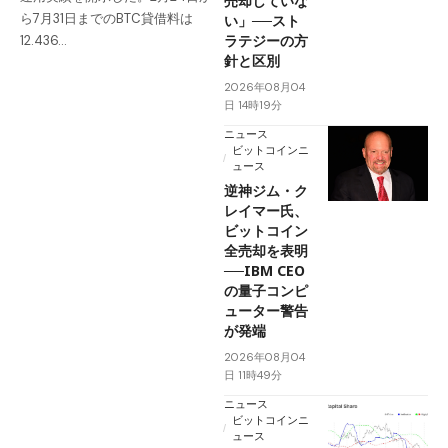
売却していな
ら7月31日までのBTC貸借料は
い」──スト
ラテジーの方
12.436…
針と区別
2026年08月04
日 14時19分
ニュース
ビットコインニ
ュース
逆神ジム・ク
レイマー氏、
ビットコイン
全売却を表明
──IBM CEO
の量子コンピ
ューター警告
が発端
2026年08月04
日 11時49分
ニュース
ビットコインニ
ュース