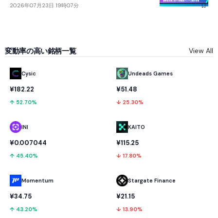
2026年07月23日 19時07分
変動率の高い銘柄一覧
View All
Cysic
Undeads Games
¥182.22
¥51.48
↑ 52.70%
↓ 25.30%
INI
KAITO
¥0.007044
¥115.25
↑ 45.40%
↓ 17.80%
Momentum
Stargate Finance
¥34.75
¥21.15
↑ 43.20%
↓ 13.90%