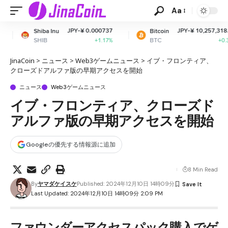
Aa
JPY-¥ 0.000737
JPY-¥ 10,257,318.81
nu
Bitcoin
Eth
BTC
ET
+1.17%
+0.33%
JinaCoin
>
ニュース
>
Web3ゲームニュース
>
イブ・フロンティア、
クローズドアルファ版の早期アクセスを開始
ニュース
Web3ゲームニュース
イブ・フロンティア、クローズド
アルファ版の早期アクセスを開始
Googleの優先する情報源に追加
8 Min Read
By
ヤマダケイスケ
Published: 2024年12月10日 14時09分
Last Updated: 2024年12月10日 14時09分 2:09 PM
ファウンダーアクセスパック購入でゲ