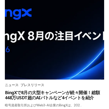
ニュース
プレスリリース
BingXで8月の大型キャンペーンが続々開催！総額
448万USDT超のAIバトルなど4イベントを紹介
暗号資産取引所およびWeb3-AI企業のBingXは、202…