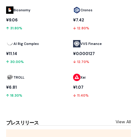
Biconomy
Cronos
¥9.06
¥7.42
↑ 31.80%
↓ 12.80%
AI Rig Complex
VVS Finance
¥11.14
¥0.000127
↑ 30.00%
↓ 12.70%
TROLL
Xai
¥6.81
¥1.07
↑ 18.30%
↓ 11.40%
View All
プレスリリース