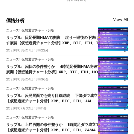
View All
価格分析
ニュース
仮想通貨チャート分析
リップル、日足長期HMAで攻防──戻り一巡後の下抜けで0.95ドルを試
す展開【仮想通貨チャート分析】XRP、BTC、ETH、TAKE
2026年08月07日 18時22分
ニュース
仮想通貨チャート分析
リップル、反転の条件整うか──4時間足長期HMA突破で雲下端を目指す
展開【仮想通貨チャート分析】XRP、BTC、ETH、HOME
2026年08月04日 18時36分
ニュース
仮想通貨チャート分析
リップル、反発局面でも売り目線継続──下降ダウ成立で下値追う展開
【仮想通貨チャート分析】XRP、BTC、ETH、UAI
2026年07月30日 18時11分
ニュース
仮想通貨チャート分析
リップル、上昇再開の条件整うか──1時間足ダウ成立で1.185ドルを狙う
【仮想通貨チャート分析】XRP、BTC、ETH、ZAMA