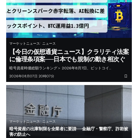
マーケットニュース
ニュース
【今日の仮想通貨ニュース】クラリティ法案
に倫理条項案──日本でも規制の動き相次ぐ
暗号資産時価総額ランキング＞ 2026年8月7日、ビットコイ…
2026年08月07日 20時07分
マーケットニュース
ニュース
暗号資産の出庫制限を全業者に要請──金融庁・警察庁、詐欺被
害の防止へ