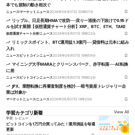
本でも規制の動き相次ぐ
ニュース
マーケットニュース
2026年08月07日 20時07分
リップル、日足長期HMAで攻防──戻り一巡後の下抜けで0.95ド
ルを試す展開【仮想通貨チャート分析】XRP、BTC、ETH、TAKE
仮想通貨チャート分析
ニュース
2026年08月07日 18時22分
リミックスポイント、BTC運用益1.3億円──貸借料は元本に組み
入れ
ニュース
ビットコインニュース
2026年08月07日 15時59分
マイニング大手MARAとクリーンスパーク、赤字転落──AI転換
に差
ニュース
ビットコインニュース
2026年08月07日 15時02分
JPX、業態転換に再審査制度を検討──暗号資産トレジャリー企
業は対象か
マーケットニュース
ニュース
2026年08月07日 13時23分
View All
学習カテゴリ新着
学習
レビュー
ビットコインを1万円分買ってみた！運用損益を毎週
更新