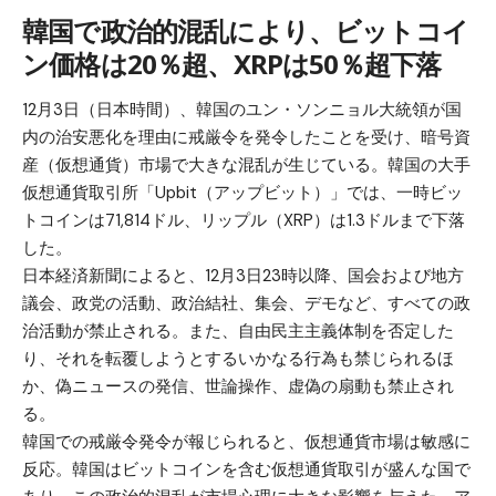
韓国で政治的混乱により、ビットコイ
ン価格は20％超、XRPは50％超下落
12月3日（日本時間）、韓国のユン・ソンニョル大統領が国
内の治安悪化を理由に戒厳令を発令したことを受け、暗号資
産（仮想通貨）市場で大きな混乱が生じている。韓国の大手
仮想通貨取引所「Upbit（アップビット）」では、一時ビッ
トコインは71,814ドル、リップル（XRP）は1.3ドルまで下落
した。
日本経済新聞によると、12月3日23時以降、国会および地方
議会、政党の活動、政治結社、集会、デモなど、すべての政
治活動が禁止される。また、自由民主主義体制を否定した
り、それを転覆しようとするいかなる行為も禁じられるほ
か、偽ニュースの発信、世論操作、虚偽の扇動も禁止され
る。
韓国での戒厳令発令が報じられると、仮想通貨市場は敏感に
反応。韓国はビットコインを含む仮想通貨取引が盛んな国で