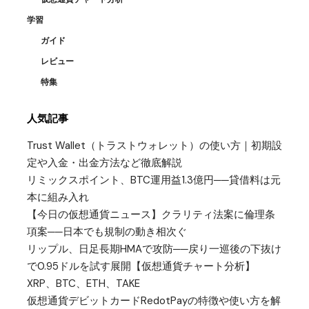
学習
ガイド
レビュー
特集
人気記事
Trust Wallet（トラストウォレット）の使い方｜初期設
定や入金・出金方法など徹底解説
リミックスポイント、BTC運用益1.3億円──貸借料は元
本に組み入れ
【今日の仮想通貨ニュース】クラリティ法案に倫理条
項案──日本でも規制の動き相次ぐ
リップル、日足長期HMAで攻防──戻り一巡後の下抜け
で0.95ドルを試す展開【仮想通貨チャート分析】
XRP、BTC、ETH、TAKE
仮想通貨デビットカードRedotPayの特徴や使い方を解