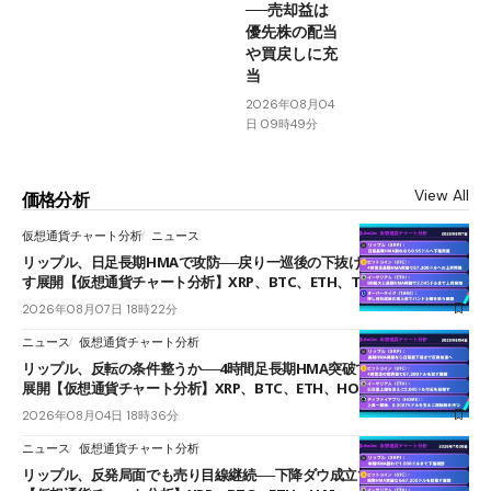
──売却益は
優先株の配当
や買戻しに充
当
2026年08月04
日 09時49分
View All
価格分析
仮想通貨チャート分析
ニュース
リップル、日足長期HMAで攻防──戻り一巡後の下抜けで0.95ドルを試
す展開【仮想通貨チャート分析】XRP、BTC、ETH、TAKE
2026年08月07日 18時22分
ニュース
仮想通貨チャート分析
リップル、反転の条件整うか──4時間足長期HMA突破で雲下端を目指す
展開【仮想通貨チャート分析】XRP、BTC、ETH、HOME
2026年08月04日 18時36分
ニュース
仮想通貨チャート分析
リップル、反発局面でも売り目線継続──下降ダウ成立で下値追う展開