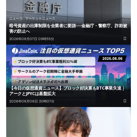
ニュース
マーケットニュース
暗号資産の出庫制限を全業者に要請──金融庁・警察庁、詐欺被
害の防止へ
2026年08月07日 09時55分
ニュース
マーケットニュース
【今日の仮想通貨ニュース】ブロック好決算もBTC事業失速｜
アークとJPYCは基盤拡大
2026年08月06日 20時07分