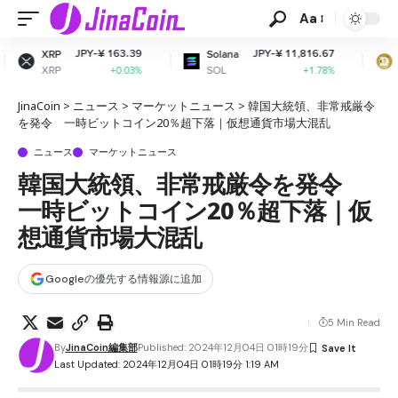
Aa
¥ 163.39
JPY-¥ 11,816.67
JPY-¥ 1
Solana
Dogecoin
SOL
DOGE
+0.03%
+1.78%
+1
JinaCoin
>
ニュース
>
マーケットニュース
>
韓国大統領、非常戒厳令
を発令 一時ビットコイン20％超下落｜仮想通貨市場大混乱
ニュース
マーケットニュース
韓国大統領、非常戒厳令を発令
一時ビットコイン20％超下落｜仮
想通貨市場大混乱
Googleの優先する情報源に追加
5 Min Read
By
JinaCoin編集部
Published: 2024年12月04日 01時19分
Last Updated: 2024年12月04日 01時19分 1:19 AM