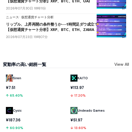
【仮想通貨チャート分析】XRP、BTC、ETH、UAI
2026年07月30日 18時11分
ニュース
仮想通貨チャート分析
リップル、上昇再開の条件整うか──1時間足ダウ成立で1.185ドルを狙う
【仮想通貨チャート分析】XRP、BTC、ETH、ZAMA
2026年07月23日 19時07分
変動率の高い銘柄一覧
View All
KAITO
Siren
¥113.97
¥7.51
↓ 17.20%
↑ 65.40%
Cysic
Undeads Games
¥187.36
¥51.97
↑ 60.90%
↓ 13.60%