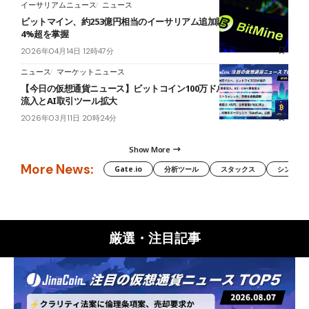
イーサリアムニュース
ニュース
ビットマイン、約253億円相当のイーサリアム追加購入──総供給量
4%超を掌握
2026年04月14日 12時47分
ニュース
マーケットニュース
【今日の仮想通貨ニュース】ビットコイン100万ドル予測浮上｜ETF
流入とAI取引ツール拡大
2026年03月11日 20時24分
Show More
More News:
Gate.io
分析ツール
スタックス
シンボル（
厳選・注目記事