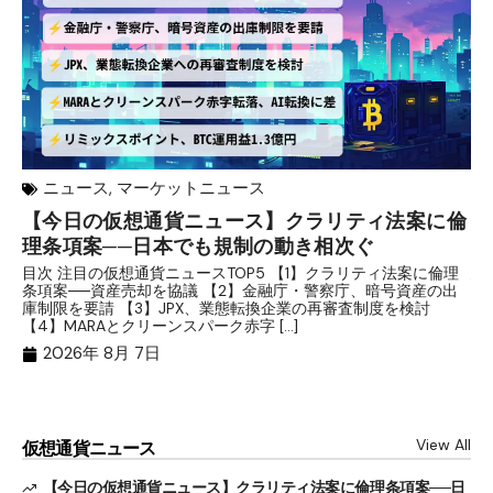
ニュース
,
マーケットニュース
【今日の仮想通貨ニュース】クラリティ法案に倫
リ
理条項案──日本でも規制の動き相次ぐ
下
分
目次 注目の仮想通貨ニュースTOP5 【1】クラリティ法案に倫理
条項案──資産売却を協議 【2】金融庁・警察庁、暗号資産の出
目
庫制限を要請 【3】JPX、業態転換企業の再審査制度を検討
ト
【4】MARAとクリーンスパーク赤字 […]
（
（X
2026年 8月 7日
View All
仮想通貨ニュース
【今日の仮想通貨ニュース】クラリティ法案に倫理条項案──日