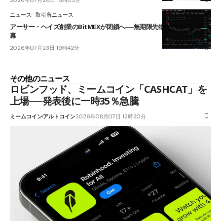
ニュース
取引所ニュース
アーサー・ヘイズ創業のBitMEXが閉鎖へ──無期限先物を生んだ11年に
幕
2026年07月23日 19時42分
その他のニュース
ロビンフッド、ミームコイン「CASHCAT」を
上場──発表後に一時35％急騰
ミームコイン
アルトコイン
2026年08月07日 12時20分