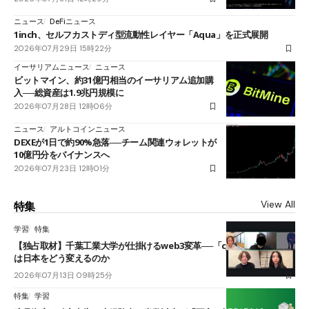
ニュース
DeFiニュース
1inch、セルフカストディ型流動性レイヤー「Aqua」を正式展開
2026年07月29日 15時22分
イーサリアムニュース
ニュース
ビットマイン、約31億円相当のイーサリアム追加購
入──総資産は1.9兆円規模に
2026年07月28日 12時06分
ニュース
アルトコインニュース
DEXEが1日で約90%急落──チーム関連ウォレットが
10億円分をバイナンスへ
2026年07月23日 12時01分
View All
特集
学習
特集
【独占取材】千葉工業大学が仕掛けるweb3変革──「cJPY」とAIの融合
は日本をどう変えるのか
2026年07月13日 09時25分
特集
学習