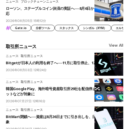
ニュース
ブロックチェーンニュース
ローソン、ステーブルコイン決済の実証へ──8月6日からJPYCやUSDC対
応
2026年08月05日 15時12分
#
Gate.io
分析ツール
スタックス
シンボル（XYM）
エルサル
View All
取引所ニュース
ニュース
取引所ニュース
Bitgetが日本人の利用を終了へ──11月に取引停止、12月末に強制決済
2026年08月03日 12時24分
ニュース
取引所ニュース
韓国Google Play、海外暗号資産取引所29社を配信停止──OKXやバイビ
ットなどが対象に
2026年07月27日 12時16分
ニュース
取引所ニュース
BitMart閉鎖へ──資産は8月26日までに引き出しを、日本人利用者も対
象
2026年07月26日 13時03分