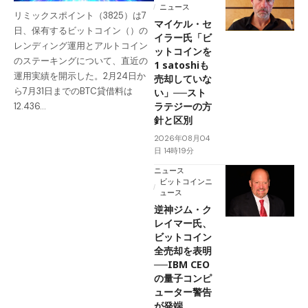
ニュース
リミックスポイント（3825）は7
マイケル・セ
日、保有するビットコイン（）の
イラー氏「ビ
レンディング運用とアルトコイン
ットコインを
のステーキングについて、直近の
1 satoshiも
運用実績を開示した。2月24日か
売却していな
ら7月31日までのBTC貸借料は
い」──スト
ラテジーの方
12.436…
針と区別
2026年08月04
日 14時19分
ニュース
ビットコインニ
ュース
逆神ジム・ク
レイマー氏、
ビットコイン
全売却を表明
──IBM CEO
の量子コンピ
ューター警告
が発端