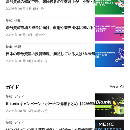
暗号資産の確定申告、未経験者の半数以上が「不安・無理」
2026年06月13日 11時11分
学習
特集
暗号資産市場の成長に向け、政府や業界団体に求めることは？
2026年06月10日 11時15分
特集
学習
日本の暗号資産の投資環境、満足している人は5％未満
2026年06月08日 10時43分
View All
ガイド
学習
ガイド
Bitunixキャンペーン・ボーナス情報まとめ【2026年8月最新】
2026年08月06日 10時22分
学習
ガイド
MEXCはどこの国？運営拠点シンガポールを独自調査で確認