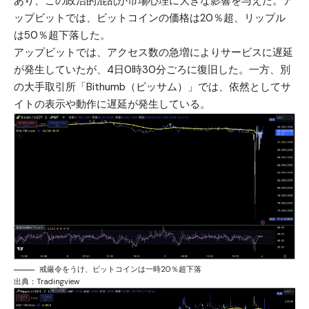
あり、この政治的混乱が市場心理に大きな影響を与えた。ア
ップビットでは、ビットコインの価格は20％超、リップル
は50％超下落した。
アップビットでは、アクセス数の急増によりサービスに遅延
が発生していたが、4日0時30分ごろに復旧した。一方、別
の大手取引所「Bithumb（ビッサム）」では、依然としてサ
イトの表示や動作に遅延が発生している。
戒厳令をうけ、ビットコインは一時20％超下落
出典：Tradingview