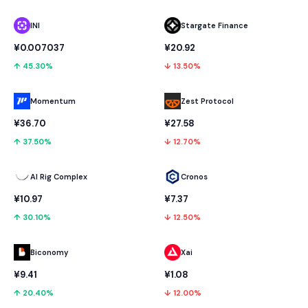
INI
Stargate Finance
¥0.007037
¥20.92
↑ 45.30%
↓ 13.50%
Momentum
Zest Protocol
¥36.70
¥27.58
↑ 37.50%
↓ 12.70%
AI Rig Complex
Cronos
¥10.97
¥7.37
↑ 30.10%
↓ 12.50%
Biconomy
Xai
¥9.41
¥1.08
↑ 20.40%
↓ 12.00%