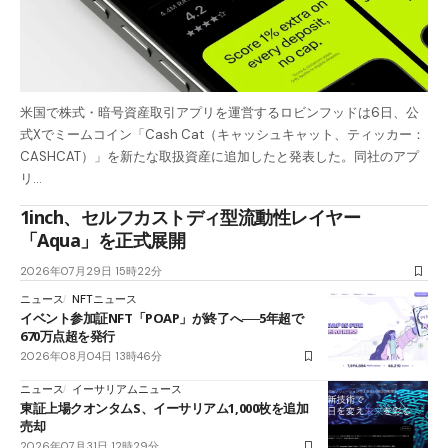
米国で株式・暗号資産取引アプリを運営するロビンフッドは6日、公
式Xでミームコイン「Cash Cat（キャッシュキャット、ティッカー：
CASHCAT）」を新たな取扱資産に追加したと発表した。同社のアプ
リ…
1inch、セルフカストディ型流動性レイヤー
「Aqua」を正式展開
2026年07月29日 15時22分
ニュース
NFTニュース
イベント参加証NFT「POAP」が終了へ──5年超で
670万点超を発行
2026年08月04日 13時46分
ニュース
イーサリアムニュース
東証上場クオンタムS、イーサリアム1,000枚を追加
売却
2026年07月31日 12時29分