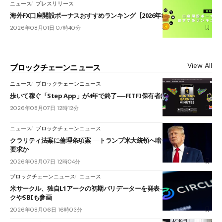
ニュース
プレスリリース
海外FX口座開設ボーナスおすすめランキング【2026年8月最新】
2026年08月01日 07時40分
View All
ブロックチェーンニュース
ニュース
ブロックチェーンニュース
歩いて稼ぐ「Step App」が4年で終了──FITFI保有者に対応呼びかけ
2026年08月07日 12時12分
ニュース
ブロックチェーンニュース
クラリティ法案に倫理条項案──トランプ米大統領へ暗号資産事業の売却
要求か
2026年08月07日 12時04分
ブロックチェーンニュース
ニュース
米サークル、独自L1アークの初期バリデーターを発表――ブラックロッ
クやSBIも参画
2026年08月06日 16時03分