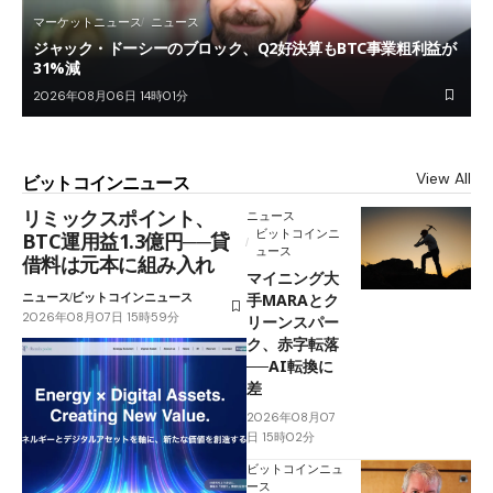
マーケットニュース
ニュース
ジャック・ドーシーのブロック、Q2好決算もBTC事業粗利益が
31%減
2026年08月06日 14時01分
View All
ビットコインニュース
リミックスポイント、
ニュース
ビットコインニ
BTC運用益1.3億円──貸
ュース
借料は元本に組み入れ
マイニング大
ニュース
ビットコインニュース
手MARAとク
2026年08月07日 15時59分
リーンスパー
ク、赤字転落
──AI転換に
差
2026年08月07
日 15時02分
ビットコインニュ
ース