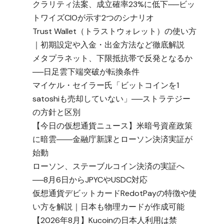
クラリティ法案、成立確率23%に低下──ビッ
トワイズCIOが示す2つのシナリオ
Trust Wallet（トラストウォレット）の使い方
｜初期設定や入金・出金方法など徹底解説
れ
メタプラネット、下限抵抗帯で反発となるか
──日足雲下端突破が転換条件
マイケル・セイラー氏「ビットコインを1
satoshiも売却していない」──ストラテジー
の方針と区別
【今日の仮想通貨ニュース】米暗号資産政策
に暗雲――金融庁新課とローソン決済実証が
始動
ローソン、ステーブルコイン決済の実証へ
──8月6日からJPYCやUSDC対応
仮想通貨デビットカードRedotPayの特徴や使
い方を解説｜日本も物理カードが作成可能
【2026年8月】Kucoinの日本人利用は禁