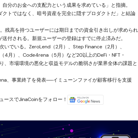
、自分のお金への支配力という成果を求めている」と指摘。
ダクトではなく、暗号資産を完全に隠すプロダクトだ」と結論
る。残高を持つユーザーには期日までの資金引き出しが求めら
が送付される。新規ユーザーの登録はすでに停止済みだ。
でいる。ZeroLend（2月）、Step Finance（2月）、
otocol（4月）、Code4rena（5月）など20以上のDeFi・NFT・
ており、市場環境の悪化と収益モデルの脆弱さが業界全体の課題と
4rena、事業終了を発表──イミューンファイが顧客移行を支援
ースでJinaCoinをフォロー！