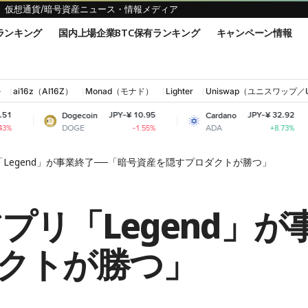
仮想通貨/暗号資産ニュース・情報メディア
ランキング
国内上場企業BTC保有ランキング
キャンペーン情報
ル
ai16z（AI16Z）
Monad（モナド）
Lighter
Uniswap（ユニスワップ／
JPY-¥ 10.95
JPY-¥ 32.92
Dogecoin
Cardano
Shiba
DOGE
ADA
SHIB
-1.55%
+8.73%
プリ「Legend」が事業終了──「暗号資産を隠すプロダクトが勝つ」
iアプリ「Legend」
クトが勝つ」