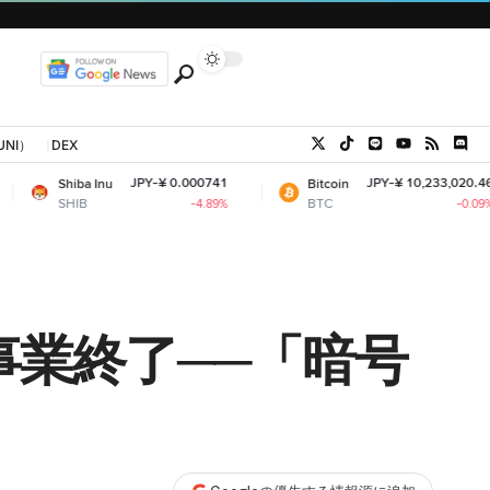
UNI）
DEX
JPY-¥ 0.000741
JPY-¥ 10,233,020.46
 Inu
Bitcoin
E
BTC
E
-4.89%
-0.09%
が事業終了──「暗号