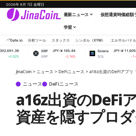
2026年 8月 7日 金曜日
最新ニュース
仮想通貨時価総額
学習
Gate.io
分析ツール
スタックス
シンボル（XYM）
エルサルバド
JPY-¥ 165.44
JPY-¥ 11,605.51
XRP
Solana
XRP
SOL
-2.16%
-1.43%
JinaCoin
>
ニュース
>
DeFiニュース
>
a16z出資のDeFiア
ニュース
DeFiニュース
a16z出資のDeF
資産を隠すプロダ