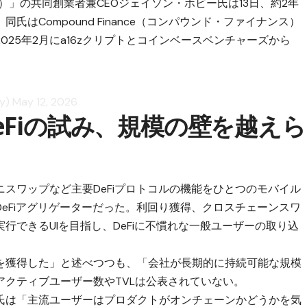
ンド）」の共同創業者兼CEOジェイソン・ホビー氏は13日、約2年
はCompound Finance（コンパウンド・ファイナンス）
25年2月にa16zクリプトとコインベースベンチャーズから
。
by)
May 12, 2026
eFiの試み、規模の壁を越えら
スワップなど主要DeFiプロトコルの機能をひとつのモバイル
eFiアグリゲーターだった。利回り獲得、クロスチェーンスワ
行できるUIを目指し、DeFiに不慣れな一般ユーザーの取り込
を獲得した」と述べつつも、「会社が長期的に持続可能な規模
クティブユーザー数やTVLは公表されていない。
氏は「主流ユーザーはプロダクトがオンチェーンかどうかを気