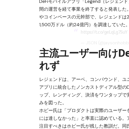
DeFiモバイルアプリ「Legend（レジェ
間の運営を経て事業を終了すると発表した。同氏
やコインベースの元幹部で、レジェンドは20
1,500万ドル（約24億円）を調達していた
https://t.co/geLqLg7SuY
— JSON (@jaysonhob
主流ユーザー向けD
れず
レジェンドは、アーベ、コンパウンド、ユニ
アプリに統合したノンカストディアル型のD
ップ、レンディング、決済をワンタップで実
みを図った。
ホビー氏は「プロダクトは実際のユーザー
には達しなかった」と率直に認めている。ア
注目すべきはホビー氏が残した教訓だ。同