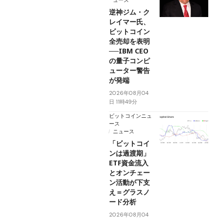
逆神ジム・ク
レイマー氏、
ビットコイン
全売却を表明
──IBM CEO
の量子コンピ
ューター警告
が発端
2026年08月04
日 11時49分
ビットコインニュ
ース
ニュース
「ビットコイ
ンは過渡期」
ETF資金流入
とオンチェー
ン活動が下支
え＝グラスノ
ード分析
2026年08月04