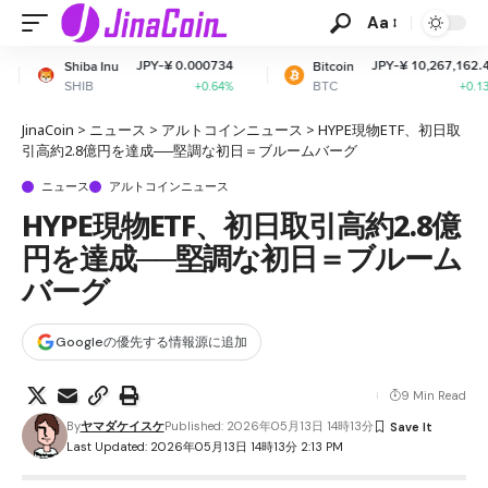
Aa
JPY-¥ 0.000734
JPY-¥ 10,267,162.49
Bitcoin
Ethe
BTC
ETH
+0.64%
+0.13%
JinaCoin
>
ニュース
>
アルトコインニュース
>
HYPE現物ETF、初日取
引高約2.8億円を達成──堅調な初日＝ブルームバーグ
ニュース
アルトコインニュース
HYPE現物ETF、初日取引高約2.8億
円を達成──堅調な初日＝ブルーム
バーグ
Googleの優先する情報源に追加
9 Min Read
By
ヤマダケイスケ
Published: 2026年05月13日 14時13分
Last Updated: 2026年05月13日 14時13分 2:13 PM