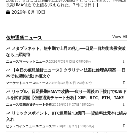
長期HMA付近で上値を抑えられた。7日には日 […]
【
2026年 8月 10日
View All
仮想通貨ニュース
メタプラネット、短中期で上昇の兆し──日足一目均衡表雲突破
なら上昇期待
ニュース
マーケットニュース
2026年08月10日 07時58分
【今日の仮想通貨ニュース】クラリティ法案に倫理条項案──日
本でも規制の動き相次ぐ
マーケットニュース
ニュース
2026年08月07日 20時07分
リップル、日足長期HMAで攻防──戻り一巡後の下抜けで0.95ド
ルを試す展開【仮想通貨チャート分析】XRP、BTC、ETH、TAKE
ニュース
仮想通貨チャート分析
2026年08月07日 18時22分
リミックスポイント、BTC運用益1.3億円──貸借料は元本に組み
入れ
ビットコインニュース
ニュース
2026年08月07日 15時59分