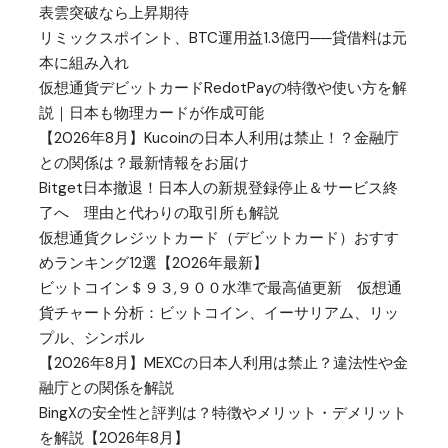
表雲突破なら上昇期待
リミックスポイント、BTC運用益1.3億円──貸借料は元
本に組み入れ
仮想通貨デビットカードRedotPayの特徴や使い方を解
説｜日本も物理カードが作成可能
【2026年8月】Kucoinの日本人利用は禁止！？金融庁
との関係は？最新情報をお届け
Bitget日本撤退！日本人の新規登録停止＆サービス終
了へ 理由と代わりの取引所も解説
仮想通貨クレジットカード（デビットカード）おすす
めランキング12選【2026年最新】
ビットコイン＄９３,９００水準で最高値更新 仮想通
貨チャート分析：ビットコイン、イーサリアム、リッ
プル、シンボル
【2026年8月】MEXCの日本人利用は禁止？違法性や金
融庁との関係を解説
BingXの安全性と評判は？特徴やメリット・デメリット
を解説【2026年8月】