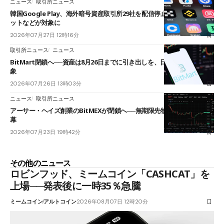
ニュース
取引所ニュース
韓国Google Play、海外暗号資産取引所29社を配信停止──OKXやバイビ
ットなどが対象に
2026年07月27日 12時16分
取引所ニュース
ニュース
BitMart閉鎖へ──資産は8月26日までに引き出しを、日本人利用者も対
象
2026年07月26日 13時03分
ニュース
取引所ニュース
アーサー・ヘイズ創業のBitMEXが閉鎖へ──無期限先物を生んだ11年に
幕
2026年07月23日 19時42分
その他のニュース
ロビンフッド、ミームコイン「CASHCAT」を
上場──発表後に一時35％急騰
ミームコイン
アルトコイン
2026年08月07日 12時20分