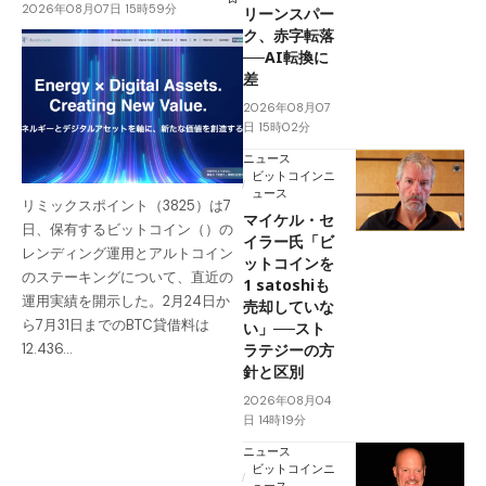
2026年08月07日 15時59分
リーンスパー
ク、赤字転落
──AI転換に
差
2026年08月07
日 15時02分
ニュース
ビットコインニ
ュース
リミックスポイント（3825）は7
マイケル・セ
日、保有するビットコイン（）の
イラー氏「ビ
レンディング運用とアルトコイン
ットコインを
のステーキングについて、直近の
1 satoshiも
運用実績を開示した。2月24日か
売却していな
ら7月31日までのBTC貸借料は
い」──スト
ラテジーの方
12.436…
針と区別
2026年08月04
日 14時19分
ニュース
ビットコインニ
ュース