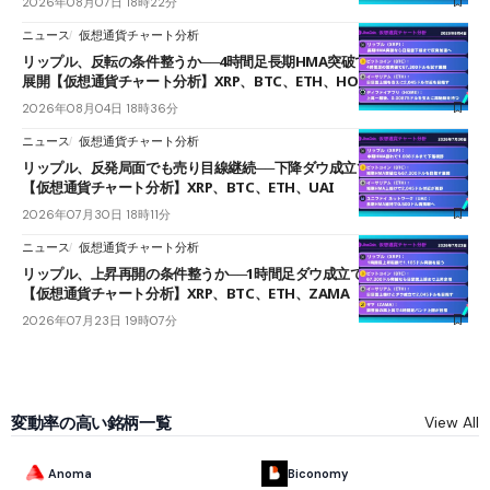
2026年08月07日 18時22分
ニュース
仮想通貨チャート分析
リップル、反転の条件整うか──4時間足長期HMA突破で雲下端を目指す
展開【仮想通貨チャート分析】XRP、BTC、ETH、HOME
2026年08月04日 18時36分
ニュース
仮想通貨チャート分析
リップル、反発局面でも売り目線継続──下降ダウ成立で下値追う展開
【仮想通貨チャート分析】XRP、BTC、ETH、UAI
2026年07月30日 18時11分
ニュース
仮想通貨チャート分析
リップル、上昇再開の条件整うか──1時間足ダウ成立で1.185ドルを狙う
【仮想通貨チャート分析】XRP、BTC、ETH、ZAMA
2026年07月23日 19時07分
変動率の高い銘柄一覧
View All
Anoma
Biconomy