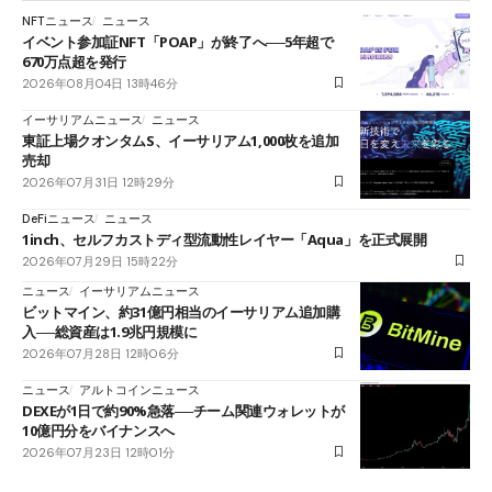
NFTニュース
ニュース
イベント参加証NFT「POAP」が終了へ──5年超で
670万点超を発行
2026年08月04日 13時46分
イーサリアムニュース
ニュース
東証上場クオンタムS、イーサリアム1,000枚を追加
売却
2026年07月31日 12時29分
DeFiニュース
ニュース
1inch、セルフカストディ型流動性レイヤー「Aqua」を正式展開
2026年07月29日 15時22分
ニュース
イーサリアムニュース
ビットマイン、約31億円相当のイーサリアム追加購
入──総資産は1.9兆円規模に
2026年07月28日 12時06分
ニュース
アルトコインニュース
DEXEが1日で約90%急落──チーム関連ウォレットが
10億円分をバイナンスへ
2026年07月23日 12時01分