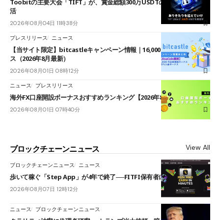
Toobitの主要大会「TIFT」が、賞金総額300万USDTのレースとして復
活
2026年08月04日 11時38分
プレスリリース
ニュース
【当サイト限定】bitcastleキャンペーン情報｜16,000円口座開設ボーナ
ス（2026年8月最新）
2026年08月01日 08時12分
ニュース
プレスリリース
海外FX口座開設ボーナスおすすめランキング【2026年8月最新】
2026年08月01日 07時40分
View All
ブロックチェーンニュース
ブロックチェーンニュース
ニュース
歩いて稼ぐ「Step App」が4年で終了──FITFI保有者に対応呼びかけ
2026年08月07日 12時12分
ニュース
ブロックチェーンニュース