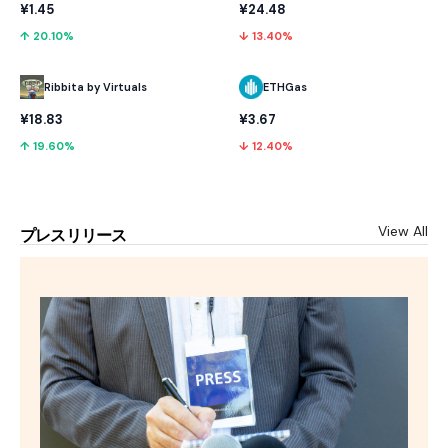
¥1.45
¥24.48
↑ 20.10%
↓ 13.40%
Ribbita by Virtuals
ETHGas
¥18.83
¥3.67
↑ 19.60%
↓ 12.40%
View All
プレスリリース