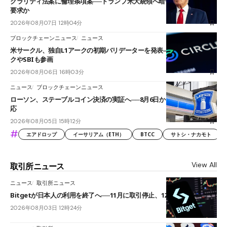
クラリティ法案に倫理条項案──トランプ米大統領へ暗号資産事業の売却
要求か
2026年08月07日 12時04分
ブロックチェーンニュース
ニュース
米サークル、独自L1アークの初期バリデーターを発表――ブラックロッ
クやSBIも参画
2026年08月06日 16時03分
ニュース
ブロックチェーンニュース
ローソン、ステーブルコイン決済の実証へ──8月6日からJPYCやUSDC対
応
2026年08月05日 15時12分
#
エアドロップ
イーサリアム（ETH）
BTCC
サトシ・ナカモト
View All
取引所ニュース
ニュース
取引所ニュース
Bitgetが日本人の利用を終了へ──11月に取引停止、12月末に強制決済
2026年08月03日 12時24分