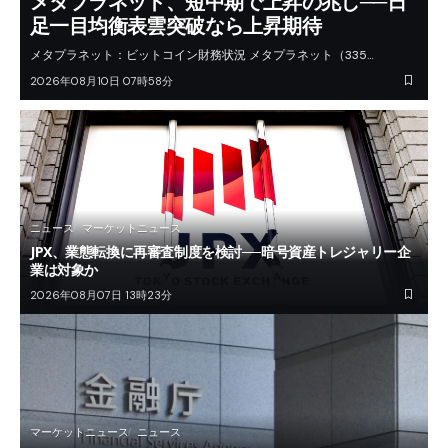
メタプラネット、短中期で上昇の兆し──日
足一目均衡表雲突破なら上昇期待
メタプラネット：ビットコイン財務状況 メタプラネット（335…
2026年08月10日 07時58分
ニュース
マーケットニュース
JPX、業態転換に再審査制度を検討──暗号資産トレジャリー企
業は対象か
2026年08月07日 13時23分
マーケットニュース
ニュース