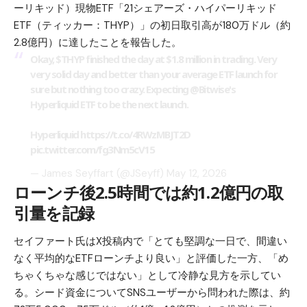
ーリキッド
）現物ETF「21シェアーズ・ハイパーリキッド
ETF（ティッカー：THYP）」の初日取引高が180万ドル（約
2.8億円）に達したことを報告した。
Okay,
$THYP
finished the day at $1.8 million in trading. Very
very solid day and better than your average ETF launch for
sure but nothing too crazy. Expecting
@Bitwise
's
Hyperliquid ETF to be the next launch.
Hyperliquid
https://t.co/4RWzMBJT2D
pic.twitter.com/fg3Nm5cV15
— James Seyffart (@JSeyff)
May 12, 2026
ローンチ後2.5時間では約1.2億円の取
引量を記録
セイファート氏はX投稿内で「とても堅調な一日で、間違い
なく平均的なETFローンチより良い」と評価した一方、「め
ちゃくちゃな感じではない」として冷静な見方を示してい
る。シード資金についてSNSユーザーから問われた際は、約