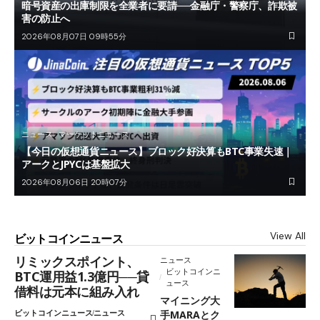
暗号資産の出庫制限を全業者に要請──金融庁・警察庁、詐欺被
害の防止へ
2026年08月07日 09時55分
ニュース
マーケットニュース
【今日の仮想通貨ニュース】ブロック好決算もBTC事業失速｜
アークとJPYCは基盤拡大
2026年08月06日 20時07分
View All
ビットコインニュース
リミックスポイント、
ニュース
ビットコインニ
BTC運用益1.3億円──貸
ュース
借料は元本に組み入れ
マイニング大
ビットコインニュース
ニュース
手MARAとク