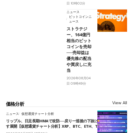
日 10時02分
ニュース
ビットコインニ
ュース
ストラテジ
ー、164億円
相当のビット
コインを売却
──売却益は
優先株の配当
や買戻しに充
当
2026年08月04
日 09時49分
View All
価格分析
ニュース
仮想通貨チャート分析
リップル、日足長期HMAで攻防──戻り一巡後の下抜けで0.95ドルを試
す展開【仮想通貨チャート分析】XRP、BTC、ETH、TAKE