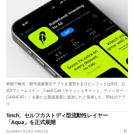
米国で株式・暗号資産取引アプリを運営するロビンフッドは6日、公
式Xでミームコイン「Cash Cat（キャッシュキャット、ティッカー：
CASHCAT）」を新たな取扱資産に追加したと発表した。同社のアプ
リ…
1inch、セルフカストディ型流動性レイヤー
「Aqua」を正式展開
2026年07月29日 15時22分