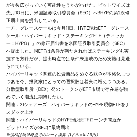
が今後広がっていく可能性をうかがわせた。ビットワイズは
先月10日に、米国証券取引委員会（SEC）へBHYPの第2次修
正届出書を提出している。
一方、グレースケールは今月11日、HYPE現物ETF「グレース
ケール・ハイパーリキッド・ステーキングETF（ティッカ
ー：HYPG）」の修正届出書を米国証券取引委員会（SEC）
へ提出した。同ETFは条件が満たされればステーキングも実
施する方針だが、提出時点では条件未達成のため実施は見送
られている。
ハイパーリキッド関連の投資商品をめぐる競争が本格化しつ
つある今、投資家にとっての選択肢は着実に増えつつある。
分散型取引所（DEX）発のトークンがETF市場で存在感を強
めていく潮流に期待したい。
関連：
21シェアーズ、ハイパーリキッドのHYPE現物ETFをナ
スダック上場
関連：
ハイパーリキッドのHYPE現物ETFローンチ間近か──
ビットワイズがSECに最終届出
※価格は執筆時点でのレート換算（1ドル＝157.6円）