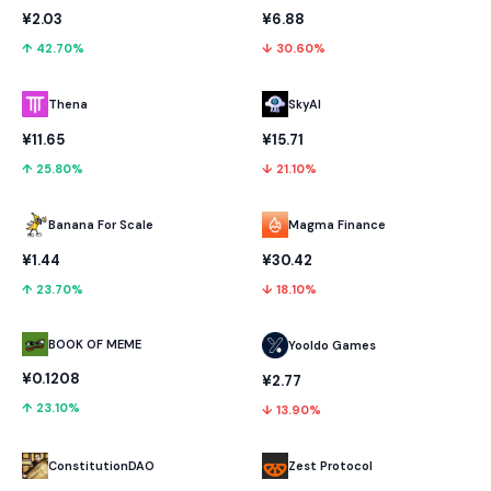
¥2.03
¥6.88
↑ 42.70%
↓ 30.60%
Thena
SkyAI
¥11.65
¥15.71
↑ 25.80%
↓ 21.10%
Banana For Scale
Magma Finance
¥1.44
¥30.42
↑ 23.70%
↓ 18.10%
BOOK OF MEME
Yooldo Games
¥0.1208
¥2.77
↑ 23.10%
↓ 13.90%
ConstitutionDAO
Zest Protocol