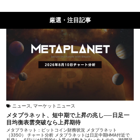
厳選・注目記事
ニュース
,
マーケットニュース
メタプラネット、短中期で上昇の兆し──日足一
【
目均衡表雲突破なら上昇期待
理
メタプラネット：ビットコイン財務状況 メタプラネット
目
（3350） チャート分析 メタプラネットは日足中期HMA付近で
条
反発し、6日には短期的な上昇の値動きとなったものの、1時間足
庫