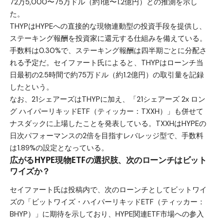
72万5,000〜75万ドル（約1億〜1.2億円）との推測を示し
た。
THYPはHYPEへの直接的な現物連動型の投資手段を提供し、
ステーキング報酬を投資家に還元する仕組みを備えている。
手数料は0.30%で、ステーキング報酬は四半期ごとに分配さ
れる予定だ。セイファート氏によると、THYPはローンチ当
日最初の2.5時間で約75万ドル（約1.2億円）の取引量を記録
したという。
なお、21シェアーズはTHYPに加え、「21シェアーズ 2x ロン
グ ハイパーリキッドETF（ティッカー：TXXH）」も併せて
ナスダックに上場したことを発表している。TXXHはHYPEの
日次パフォーマンスの2倍を目指すレバレッジ型で、手数料
は1.89%の設定となっている。
広がるHYPE現物ETFの選択肢、次のローンチはビット
ワイズか？
セイファート氏は投稿内で、次のローンチとしてビットワイ
ズの「ビットワイズ・ハイパーリキッドETF（ティッカー：
BHYP）」に期待を示しており、HYPE関連ETF市場への参入