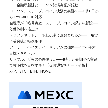
――金融庁新課とローソン決済実証が始動
ローソン、ステーブルコイン決済の実証へ──8月6日か
らJPYCやUSDC対応
金融庁が「暗号資産・ステーブルコイン課」を新設──
監督体制を格上げ
メタプラネット、下限抵抗帯で反発となるか──日足雲
下端突破が転換条件
アーサー・ヘイズ、イーサリアムに強気──2026年末
目標5,000ドル
リップル、反転の条件整うか──4時間足長期HMA突破
で雲下端を目指す展開【仮想通貨チャート分析】
XRP、BTC、ETH、HOME