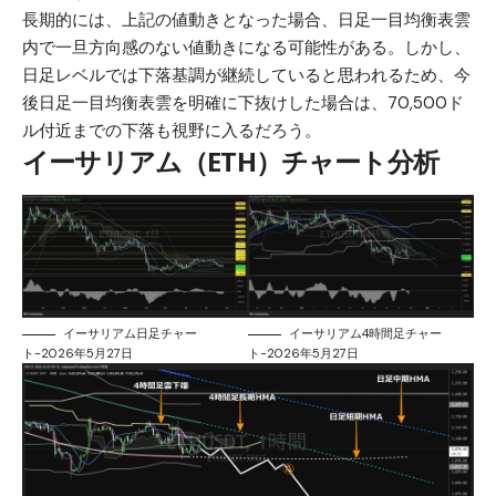
長期的には、上記の値動きとなった場合、日足一目均衡表雲
内で一旦方向感のない値動きになる可能性がある。しかし、
日足レベルでは下落基調が継続していると思われるため、今
後日足一目均衡表雲を明確に下抜けした場合は、70,500ド
ル付近までの下落も視野に入るだろう。
イーサリアム（ETH）チャート分析
イーサリアム日足チャー
イーサリアム4時間足チャー
ト-2026年5月27日
ト-2026年5月27日