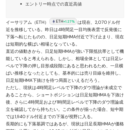
エントリー時点での直近高値
ETH
+1.27%
イーサリアム（ETH）
は現在、2,070ドル付
近を推移している。昨日は4時間足一目均衡表雲で反発後に
下落へ転じたものの、日足短期HMA付近で下げ止まり、現在
は短期的な横ばい相場となっている。
直近の値動きから、日足短期HMAが強い下限抵抗帯として機
能していると考えられる。しかし、相場全体としては日足レ
ベルで下降の押し目形成段階にあると思われるため、一旦横
ばい推移となったとしても、基本的には売り目線を維持し、
日足短期HMA下抜けを待つ局面といえるだろう。
ただし、現状は4時間足レベルで下降のダウ理論が未成立で
あることから、ショートポジションは日足短期HMAを下抜け
後、さらに4時間足および1時間足レベルで下降のダウ理論成
立を確認してから持ちたい。この条件が揃った場合、短中期
では1,940ドル付近までの下落が視野に入る。
長期的にも下落基調ではあるが、現状は日足長期HMAが価格