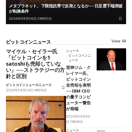
メタプラネット、下限抵抗帯で反発となるか──日足雲下端突破
が転換条件
2026年08月06日 08時10分
View All
ビットコインニュース
マイケル・セイラー氏
ニュース
ビットコインニ
「ビットコインを1
ュース
satoshiも売却していな
逆神ジム・ク
い」──ストラテジーの方
レイマー氏、
針と区別
ビットコイン
全売却を表明
ビットコインニュース
ニュース
2026年08月04日 14時19分
──IBM CEO
の量子コンピ
ューター警告
が発端
2026年08月04
日 11時49分
ニュース