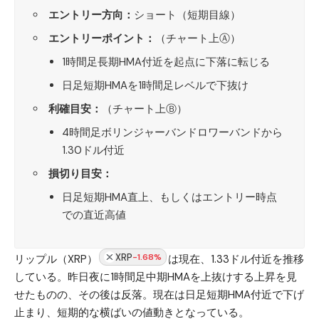
エントリー方向：
ショート（短期目線）
エントリーポイント：
（チャート上Ⓐ）
1時間足長期HMA付近を起点に下落に転じる
日足短期HMAを1時間足レベルで下抜け
利確目安：
（チャート上Ⓑ）
4時間足ボリンジャーバンドロワーバンドから
1.30ドル付近
損切り目安：
日足短期HMA直上、もしくはエントリー時点
での直近高値
XRP
-1.68%
リップル（XRP）
は現在、1.33ドル付近を推移
している。昨日夜に1時間足中期HMAを上抜けする上昇を見
せたものの、その後は反落。現在は日足短期HMA付近で下げ
止まり、短期的な横ばいの値動きとなっている。