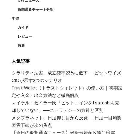
NFTニュース
仮想通貨チャート分析
学習
ガイド
レビュー
特集
人気記事
クラリティ法案、成立確率23%に低下──ビットワイズ
CIOが示す2つのシナリオ
Trust Wallet（トラストウォレット）の使い方｜初期設
定や入金・出金方法など徹底解説
マイケル・セイラー氏「ビットコインを1 satoshiも売
却していない」──ストラテジーの方針と区別
メタプラネット、日足押し目から反発──日足一目均衡
表雲下端が次の焦点
【今日の仮想通貨ニュース】米暗号資産政策に暗雲