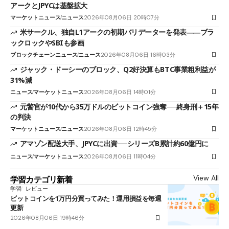
アークとJPYCは基盤拡大
マーケットニュース
ニュース
2026年08月06日 20時07分
米サークル、独自L1アークの初期バリデーターを発表――ブラ
ックロックやSBIも参画
ブロックチェーンニュース
ニュース
2026年08月06日 16時03分
ジャック・ドーシーのブロック、Q2好決算もBTC事業粗利益が
31%減
ニュース
マーケットニュース
2026年08月06日 14時01分
元警官が10代から35万ドルのビットコイン強奪──終身刑＋15年
の判決
マーケットニュース
ニュース
2026年08月06日 12時45分
アマゾン配送大手、JPYCに出資──シリーズB累計約60億円に
ニュース
マーケットニュース
2026年08月06日 11時04分
View All
学習カテゴリ新着
学習
レビュー
ビットコインを1万円分買ってみた！運用損益を毎週
更新
2026年08月06日 19時46分