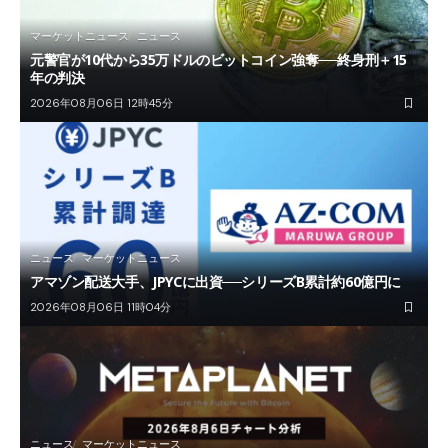
マーケットニュース
ニュース
元警官が10代から35万ドルのビットコイン強奪──終身刑＋15
年の判決
2026年08月06日 12時45分
ニュース
マーケットニュース
アマゾン配送大手、JPYCに出資──シリーズB累計約60億円に
2026年08月06日 11時04分
ニュース
マーケットニュース