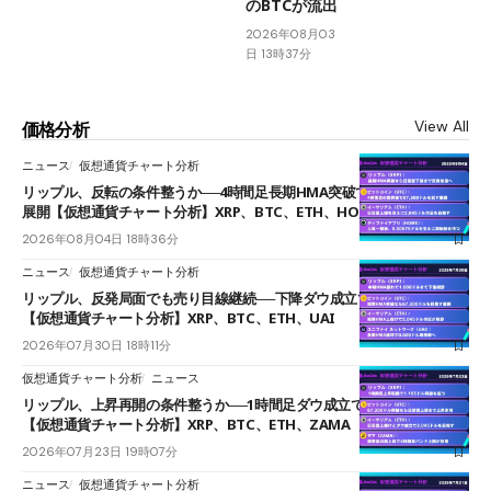
のBTCが流出
2026年08月03
日 13時37分
View All
価格分析
ニュース
仮想通貨チャート分析
リップル、反転の条件整うか──4時間足長期HMA突破で雲下端を目指す
展開【仮想通貨チャート分析】XRP、BTC、ETH、HOME
2026年08月04日 18時36分
ニュース
仮想通貨チャート分析
リップル、反発局面でも売り目線継続──下降ダウ成立で下値追う展開
【仮想通貨チャート分析】XRP、BTC、ETH、UAI
2026年07月30日 18時11分
仮想通貨チャート分析
ニュース
リップル、上昇再開の条件整うか──1時間足ダウ成立で1.185ドルを狙う
【仮想通貨チャート分析】XRP、BTC、ETH、ZAMA
2026年07月23日 19時07分
ニュース
仮想通貨チャート分析