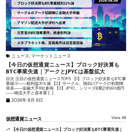
ニュース
,
マーケットニュース
【今日の仮想通貨ニュース】ブロック好決算も
米
BTC事業失速｜アークとJPYCは基盤拡大
発
目次 注目の仮想通貨ニュースTOP5 【1】ブロック好決算もBTC事
目
業縮小――粗利益31％減 【2】サークル、独自L1アークの初期陣
や
発表――金融大手11社参画 【3】JPYC、シリーズB累計約60億円
る
――物流大手と資本業 […]
ブ
2026年 8月 6日
View All
仮想通貨ニュース
【今日の仮想通貨ニュース】ブロック好決算もBTC事業失速｜