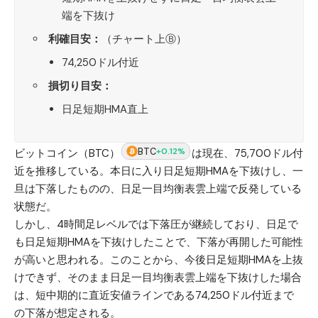
端を下抜け
利確目安：
（チャート上Ⓑ）
74,250ドル付近
損切り目安：
日足短期HMA直上
BTC
+0.12%
ビットコイン（BTC）
は現在、75,700ドル付
近を推移している。本日に入り日足短期HMAを下抜けし、一
旦は下落したものの、日足一目均衡表雲上端で反発している
状態だ。
しかし、4時間足レベルでは下落圧が継続しており、日足で
も日足短期HMAを下抜けしたことで、下落が再開した可能性
が高いと思われる。このことから、今後日足短期HMAを上抜
けできず、そのまま日足一目均衡表雲上端を下抜けした場合
は、短中期的に直近安値ラインである74,250ドル付近まで
の下落が想定される。