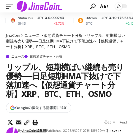
Aa
JPY-¥ 0.000743
JPY-¥ 10,175,518.03
 Inu
Bitcoin
E
BTC
E
-3.72%
+0.12%
JinaCoin
>
ニュース
>
仮想通貨チャート分析
>
リップル、短期横ばい
継続も売り優勢──日足短期HMA下抜けで下落加速へ【仮想通貨チャ
ート分析】XRP、BTC、ETH、OSMO
ニュース
仮想通貨チャート分析
リップル、短期横ばい継続も売り
優勢──日足短期HMA下抜けで下
落加速へ【仮想通貨チャート分
析】XRP、BTC、ETH、OSMO
Googleの優先する情報源に追加
28 Min Read
By
JinaCoin編集部
Published: 2026年05月27日 18時29分