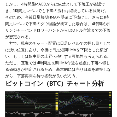
しかし、4時間足MACDからは依然として下落圧が確認で
き、1時間足レベルでも下降の流れは継続している状況だ。
そのため、今後日足短期HMAを明確に下抜けし、さらに1時
間足レベルで下降のダウ理論が成立した場合は、4時間足ボ
リンジャーバンドロワーバンドから1.30ドル付近までの下落
が想定される。
一方で、現在のチャート配置は日足レベルでの押し目として
は浅い位置にあり、今後は日足短期HMAを下限とした横ば
い、もしくは短中期の上昇へ移行する可能性も考えられる。
ただし、直近では4時間足長期HMA付近を起点に下落へ転じ
る値動きが想定されるため、基本的には売り目線を維持しな
がら、下落再開を待つ姿勢が良いだろう。
ビットコイン（BTC）チャート分析