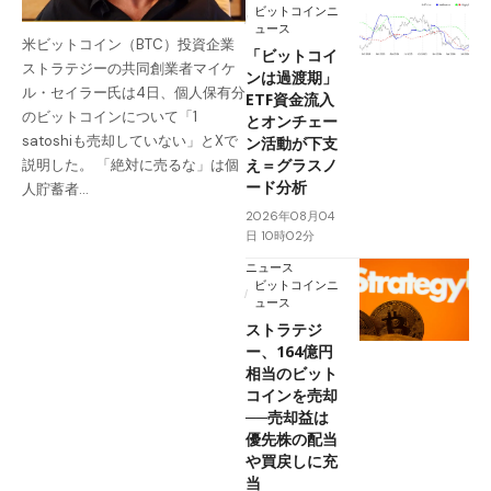
ビットコインニ
ュース
米ビットコイン（BTC）投資企業
「ビットコイ
ストラテジーの共同創業者マイケ
ンは過渡期」
ル・セイラー氏は4日、個人保有分
ETF資金流入
のビットコインについて「1
とオンチェー
satoshiも売却していない」とXで
ン活動が下支
え＝グラスノ
説明した。 「絶対に売るな」は個
ード分析
人貯蓄者…
2026年08月04
日 10時02分
ニュース
ビットコインニ
ュース
ストラテジ
ー、164億円
相当のビット
コインを売却
──売却益は
優先株の配当
や買戻しに充
当