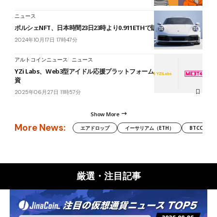
ニュース
ポルシェNFT、日本時間23日23時より0.911ETHで販売
2024年10月17日 17時47分
アルトコインニュース
ニュース
YZi Labs、Web3型アイドル応援プラットフォーム「MEET48」へ出
資
2025年06月27日 11時57分
Show More
More News:
エアドロップ
イーサリアム（ETH）
BTCC
厳選・注目記事