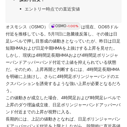
エントリー時点での直近安値
OSMO
-1.00%
オスモシス（OSMO）
は現在、0.065ドル
付近を推移している。5月11日に急騰後反落し、その後は日
足レベルで押し目形成の値動きとなっていたが、昨日は日足
短期HMAおよび日足中期HMAを上抜けする上昇を見せた。
しかし、現状は4時間足長期HMAおよび4時間足ボリンジャ
ーバンドアッパーバンド付近で上値を抑えられている状態
だ。そのため、上昇再開と判断するには、4時間足長期HMA
を明確に上抜けし、さらに4時間足ボリンジャーバンドのエ
クスパンションを誘発するような強い上昇が必要となるだろ
う。
この値動きが成立した場合、4時間足および1時間足レベルで
上昇のダウ理論成立後、日足ボリンジャーバンドアッパーバ
ンド付近までの上昇が視野に入る。
長期的には、上記の値動きとなれば、日足ボリンジャーバン
ドアッパーバンド付近を上限としながら、段階的に直近高値