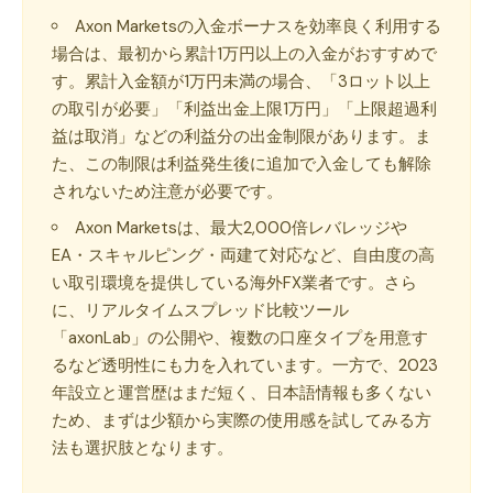
Axon Marketsの入金ボーナスを効率良く利用する
場合は、最初から累計1万円以上の入金がおすすめで
す。累計入金額が1万円未満の場合、「3ロット以上
の取引が必要」「利益出金上限1万円」「上限超過利
益は取消」などの利益分の出金制限があります。ま
た、この制限は利益発生後に追加で入金しても解除
されないため注意が必要です。
Axon Marketsは、最大2,000倍レバレッジや
EA・スキャルピング・両建て対応など、自由度の高
い取引環境を提供している海外FX業者です。さら
に、リアルタイムスプレッド比較ツール
「axonLab」の公開や、複数の口座タイプを用意す
るなど透明性にも力を入れています。一方で、2023
年設立と運営歴はまだ短く、日本語情報も多くない
ため、まずは少額から実際の使用感を試してみる方
法も選択肢となります。