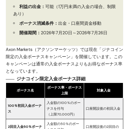
利益の出金：
可能（1万円未満の入金の場合、制限
あり）
ボーナス消滅条件：
出金・口座間資金移動
開催期間：
2026年7月20日～2026年7月26日
Axon Markets（アクソンマーケッツ）では現在「ジナコイン
限定の入金ボーナスキャンペーン」を開催しています。この
キャンペーンは通常の入金ボーナスよりもお得なボーナス率
となっています。
ジナコイン限定入金ボーナス詳細
ボーナス率・ボーナス
ボーナス名
対象入金
上限
入金額の100％のボー
100％初回入金ボーナ
ナスを付与
口座開設後の初回入金
ス
（上限70,000円）
入金額の50％のボー
2回目入金50％ボーナ
口座開設後の2回目の