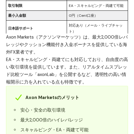
取引制限
EA・スキャルピング・両建て可能
最小入金額
0円（Cent口座）
対応あり（メール・ライブチャッ
日本語サポート
ト）
Axon Markets（アクソンマーケッツ）は、最大2,000倍レバ
トレードツール
MT5
レッジやクッション機能付き入金ボーナスを提供している海
公式サイト
https://www.axonmarkets.com/
外FX業者です。
EA・スキャルピング・両建てにも対応しており、自由度の高
い取引環境を提供しています。また、リアルタイムスプレッ
ド比較ツール「axonLab」を公開するなど、透明性の高い情
報開示に力を入れている点も特徴です。
Axon Marketsのメリット
安心・安全の取引環境
最大2,000倍のハイレバレッジ
スキャルピング・EA・両建て可能