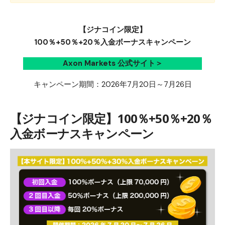
【ジナコイン限定】
100％+50％+20％入金ボーナスキャンペーン
Axon Markets 公式サイト＞
キャンペーン期間：2026年7月20日～7月26日
【ジナコイン限定】100％+50％+20％
入金ボーナスキャンペーン