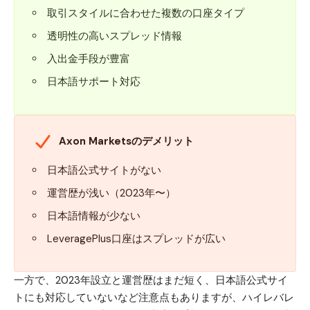
取引スタイルに合わせた複数の口座タイプ
透明性の高いスプレッド情報
入出金手段が豊富
日本語サポート対応
Axon Marketsのデメリット
日本語公式サイトがない
運営歴が浅い（2023年〜）
日本語情報が少ない
LeveragePlus口座はスプレッドが広い
一方で、2023年設立と運営歴はまだ短く、日本語公式サイ
トにも対応していないなど注意点もありますが、ハイレバレ