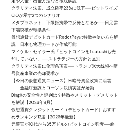
定や入金・出金方法など徹底解説
クラリティ法案、成立確率23%に低下──ビットワイズ
CIOが示す2つのシナリオ
メタプラネット、下限抵抗帯で反発となるか──日足雲
下端突破が転換条件
仮想通貨デビットカードRedotPayの特徴や使い方を解
説｜日本も物理カードが作成可能
マイケル・セイラー氏「ビットコインを1 satoshiも売
却していない」──ストラテジーの方針と区別
クラリティ法案に倫理条項案──トランプ米大統領へ暗
号資産事業の売却要求か
【今日の仮想通貨ニュース】米暗号資産政策に暗雲
――金融庁新課とローソン決済実証が始動
BingXの安全性と評判は？特徴やメリット・デメリット
を解説【2026年8月】
仮想通貨クレジットカード（デビットカード）おすす
めランキング12選【2026年最新】
元警官が10代から35万ドルのビットコイン強奪──終