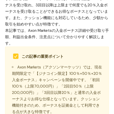
ナスを受け取れ、3回目以降は上限まで何度でも20％入金ボ
ーナスを受け取ることができるお得なボーナスとなっていま
す。また、クッション機能にも対応しているため、少額から
取引を始めやすい点が特徴です。
本記事では、Axon Marketsの入金ボーナス詳細や受け取り手
順、利益出金条件、注意点について分かりやすく解説しま
す。
この記事の重要ポイント
Axon Markets（アクソンマーケッツ）では、現在
期間限定で「【ジナコイン限定】100％+50％+20％
入金ボーナス」キャンペーンを開催中です。「初回
100％（上限70,000円）」「2回目50％（上限
200,000円）」「3回目以降20％」と通常の入金ボ
ーナスよりお得な仕様となっています。クッション
機能付きのため、ボーナスを証拠金として利用でき
る点が大きな特徴です。