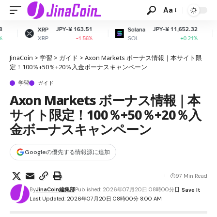
Aa
JPY-¥ 163.51
JPY-¥ 11,652.32
XRP
Solana
Dogecoi
XRP
SOL
DOGE
-1.56%
+0.21%
JinaCoin
>
学習
>
ガイド
>
Axon Markets ボーナス情報｜本サイト限
定！100％+50％+20％入金ボーナスキャンペーン
学習
ガイド
Axon Markets ボーナス情報｜本
サイト限定！100％+50％+20％入
金ボーナスキャンペーン
Googleの優先する情報源に追加
97 Min Read
By
JinaCoin編集部
Published: 2026年07月20日 08時00分
Last Updated: 2026年07月20日 08時00分 8:00 AM