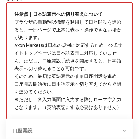
注意点｜日本語表示への切り替えについて
ブラウザの自動翻訳機能を利用して口座開設を進め
ると、一部ページで正常に表示・操作できない場合
があります。
Axon Marketsは日本の規制に対応するため、公式サ
イトトップページは日本語表示に対応していませ
ん。ただし、口座開設手続きを開始すると、日本語
表示へ切り替えることが可能です。
そのため、最初は英語表示のまま口座開設を進め、
口座開設開始後に日本語表示へ切り替えてから登録
を進めてください。
※ただし、各入力画面に入力する際はローマ字入力
となります。（英語表記にする必要はありません）
口座開設