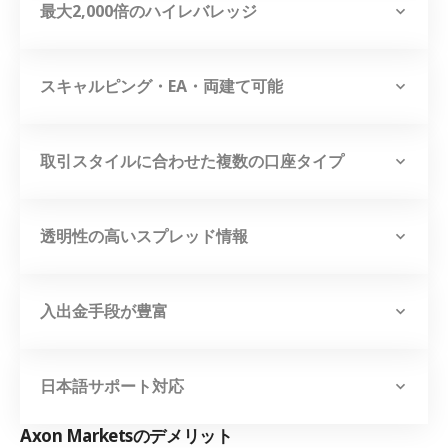
最大2,000倍のハイレバレッジ
スキャルピング・EA・両建て可能
取引スタイルに合わせた複数の口座タイプ
透明性の高いスプレッド情報
入出金手段が豊富
日本語サポート対応
Axon Marketsのデメリット