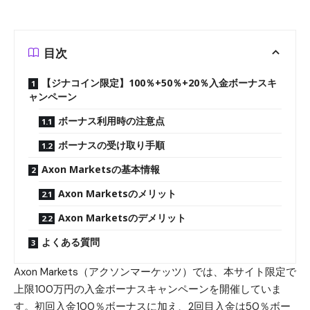
目次
【ジナコイン限定】100％+50％+20％入金ボーナスキ
ャンペーン
ボーナス利用時の注意点
ボーナスの受け取り手順
Axon Marketsの基本情報
Axon Marketsのメリット
Axon Marketsのデメリット
よくある質問
Axon Markets（アクソンマーケッツ）では、本サイト限定で
上限100万円の入金ボーナスキャンペーンを開催していま
す。初回入金100％ボーナスに加え、2回目入金は50％ボー