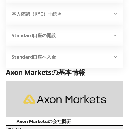
本人確認（KYC）手続き
Standard口座の開設
Standard口座へ入金
Axon Marketsの基本情報
Axon Marketsの会社概要