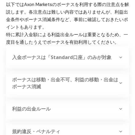
以下ではAxon Marketsのボーナスを利用する際の注意点を解
説します。各注意点は難しい内容ではありませんが、利益出
金条件やボーナス消滅条件など、事前に確認しておきたいポ
イントもあります。
特に累計入金額による利益出金ルールは重要となるため、一
度目を通したうえでボーナスを有効利用してください。
入金ボーナスは「Standard口座」のみが対象
ボーナスは移動・出金不可、利益の移動・出金は
ボーナス消滅
利益の出金ルール
規約違反・ペナルティ