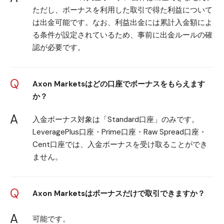
ただし、ボーナスを利用した取引で得た利益について
は出金可能です。なお、利益出金には累計入金額によ
る条件が設定されているため、事前に出金ルールの確
認が必要です。
Q
Axon Marketsはどの口座でボーナスをもらえます
か？
A
入金ボーナス対象は「Standard口座」のみです。
LeveragePlus口座・Prime口座・Raw Spread口座・
Cent口座では、入金ボーナスを受け取ることができ
ません。
Q
Axon Marketsはボーナスだけで取引できますか？
A
可能です。