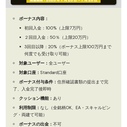
ボーナス内容：
初回入金：100%（上限7万円）
２回目入金：50％（上限20万円）
3回目以降：20%（ボーナス上限100万円まで
何度でも受け取り可能）
対象ユーザー：
全ユーザー
対象口座：
Standard口座
ボーナス付与条件：
住所確認書類の提出まで完
了、入金完了後即時
クッション機能：
あり
利用制限：
なし（全銘柄OK、EA・スキャルピン
グ・両建て可能）
ボーナスの出金：
不可