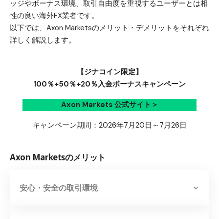
ッジやボーナス環境、取引自由度を重視するユーザーとは相
性の良い海外FX業者です。
以下では、Axon Marketsのメリット・デメリットをそれぞれ
詳しく解説します。
【ジナコイン限定】
100％+50％+20％入金ボーナスキャンペーン
Axon Markets 公式サイト＞
キャンペーン期間：2026年7月20日～7月26日
Axon Marketsのメリット
安心・安全の取引環境