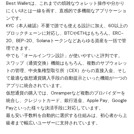
Best Wallet
は、これまでの煩雑なウォレット操作や分かり
にくいUIとは一線を画す、直感的で多機能なアプリケーショ
ンです。
KYC（本人確認）不要で誰でも使える設計に加え、60以上の
ブロックチェーンに対応し、BTCやETHはもちろん、ERC-
20、BEP-20、Solanaトークンなどあらゆる資産を一括で管
理できます。
中でも「オールインワン設計」が使いやすいと評判です。
スワップ（通貨交換）機能はもちろん、複数のサブウォレッ
トの管理、中央集権型取引所（CEX）からの直接入金、そし
て最適な仮想通貨購入手段の自動提示といった機能が一つの
アプリに統合されています。
仮想通貨の購入では、Onramperなど複数のプロバイダーを
統合し、クレジットカード、銀行送金、Apple Pay、Google
Payといった様々な決済手段に対応しています。
最も安い手数料を自動的に選択する仕組みは、初心者から上
級者まで幅広いユーザーに支持されています。