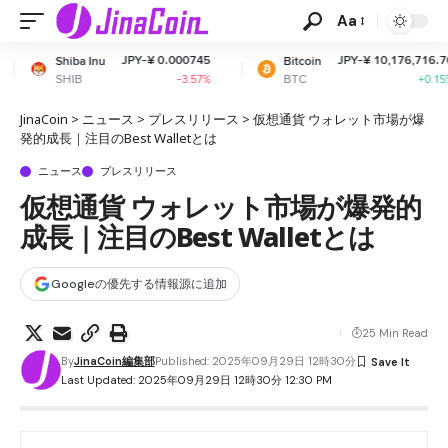
Aa
JPY-¥ 0.000745
JPY-¥ 10,176,716.76
Bitcoin
Ethe
BTC
ETH
-3.57%
+0.15%
JinaCoin
>
ニュース
>
プレスリリース
>
仮想通貨 ウォレット市場が爆
発的成長｜注目のBest Walletとは
ニュース
プレスリリース
仮想通貨 ウォレット市場が爆発的
成長｜注目のBest Walletとは
Googleの優先する情報源に追加
25 Min Read
By
JinaCoin編集部
Published: 2025年09月29日 12時30分
Last Updated: 2025年09月29日 12時30分 12:30 PM