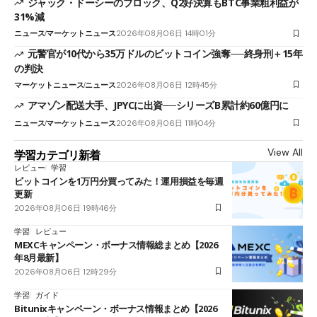
ジャック・ドーシーのブロック、Q2好決算もBTC事業粗利益が
31%減
ニュース
マーケットニュース
2026年08月06日 14時01分
元警官が10代から35万ドルのビットコイン強奪──終身刑＋15年
の判決
マーケットニュース
ニュース
2026年08月06日 12時45分
アマゾン配送大手、JPYCに出資──シリーズB累計約60億円に
ニュース
マーケットニュース
2026年08月06日 11時04分
View All
学習カテゴリ新着
レビュー
学習
ビットコインを1万円分買ってみた！運用損益を毎週
更新
2026年08月06日 19時46分
学習
レビュー
MEXCキャンペーン・ボーナス情報総まとめ【2026
年8月最新】
2026年08月06日 12時29分
学習
ガイド
Bitunixキャンペーン・ボーナス情報まとめ【2026