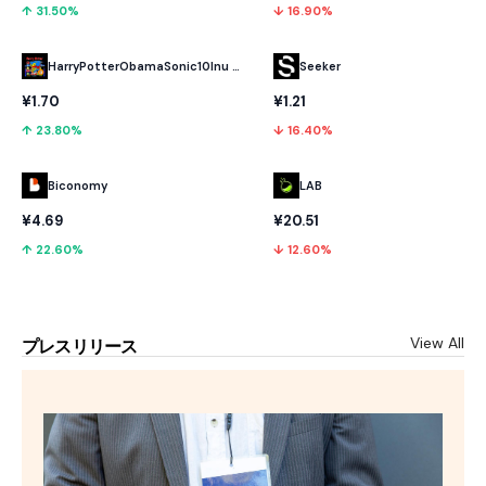
↑ 31.50%
↓ 16.90%
HarryPotterObamaSonic10Inu (ETH)
Seeker
¥1.70
¥1.21
↑ 23.80%
↓ 16.40%
Biconomy
LAB
¥4.69
¥20.51
↑ 22.60%
↓ 12.60%
View All
プレスリリース