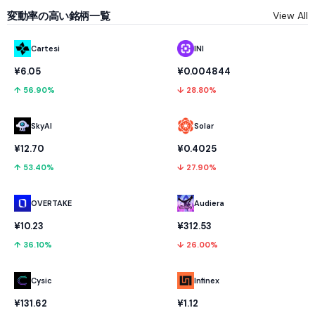
変動率の高い銘柄一覧
View All
Cartesi
INI
¥6.05
¥0.004844
↑ 56.90%
↓ 28.80%
SkyAI
Solar
¥12.70
¥0.4025
↑ 53.40%
↓ 27.90%
OVERTAKE
Audiera
¥10.23
¥312.53
↑ 36.10%
↓ 26.00%
Cysic
Infinex
¥131.62
¥1.12