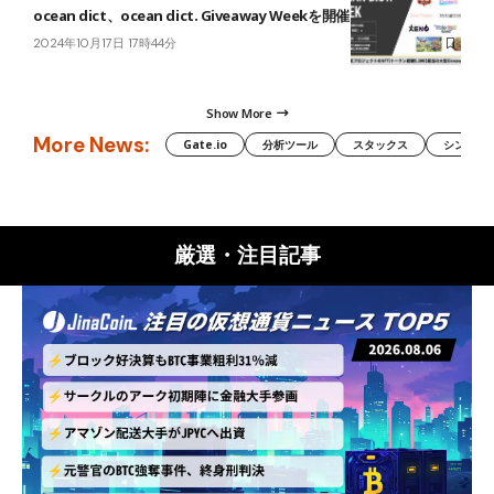
ocean dict、ocean dict. Giveaway Weekを開催│景品総額$5,000
2024年10月17日 17時44分
Show More
More News:
Gate.io
分析ツール
スタックス
シンボル（
厳選・注目記事