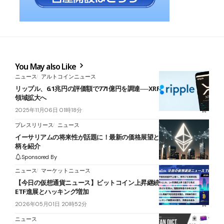
You May also Like
ニュース
アルトコインニュース
リップル、6.1兆円の評価額で771億円を調達──XRP・RLUSDで決済
領域拡大へ
2025年11月06日 01時18分
プレスリリース
ニュース
イーサリアムの将来性が話題に！最新の価格展望と次に来る関連銘
柄を紹介
Sponsored By
ニュース
マーケットニュース
【今日の仮想通貨ニュース】ビットコイン上昇継続の裏で警戒感｜
ETF進展とハッキング増加
2026年05月01日 20時52分
ニュース