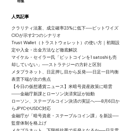
特集
人気記事
クラリティ法案、成立確率23%に低下──ビットワイズ
CIOが示す2つのシナリオ
Trust Wallet（トラストウォレット）の使い方｜初期設
定や入金・出金方法など徹底解説
マイケル・セイラー氏「ビットコインを1 satoshiも売
却していない」──ストラテジーの方針と区別
メタプラネット、日足押し目から反発──日足一目均衡
表雲下端が次の焦点
【今日の仮想通貨ニュース】米暗号資産政策に暗雲
――金融庁新課とローソン決済実証が始動
ローソン、ステーブルコイン決済の実証へ──8月6日か
らJPYCやUSDC対応
金融庁が「暗号資産・ステーブルコイン課」を新設──
監督体制を格上げ
メタプラネット、下限抵抗帯で反発となるか──日足雲