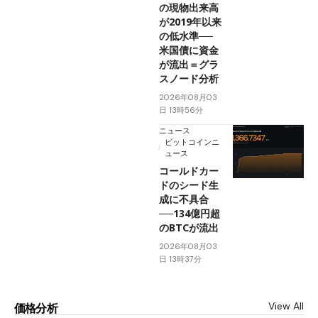
の現物出来高
が2019年以来
の低水準──
米国債に資金
が流出＝グラ
スノード分析
2026年08月03
日 13時56分
ニュース
ビットコインニ
ュース
コールドカー
ドのシード生
成に不具合
──134億円超
のBTCが流出
2026年08月03
日 13時37分
View All
価格分析