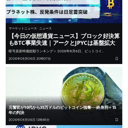
マーケットニュース
ニュース
【今日の仮想通貨ニュース】ブロック好決算
もBTC事業失速｜アークとJPYCは基盤拡大
暗号資産時価総額ランキング＞ 2026年8月6日、ビットコイ…
2026年08月06日 20時07分
マーケットニュース
ニュース
元警官が10代から35万ドルのビットコイン強奪──終身刑＋15
年の判決
2026年08月06日 12時45分