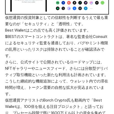
仮想通貨の投資対象としての信頼性を判断するうえで最も重
要なのが「セキュリティ」と「透明性」です。
Best Walletはこの点でも高く評価されています。
$BEST
のスマートコントラクトは、著名な監査会社Coinsult
によるセキュリティ監査を通過しており、バグやミント権限
の乱用といったリスクは排除されていることが確認済みで
す。
さらに、公式サイトで公開されているロードマップには、
NFTギャラリーやニュースフィード、さらには分散型デリバ
ティブ取引機能といった新たな利用法も計画されています。
こうした継続的な機能追加によって、ウォレット内での滞在
時間が増え、トークン需要の自然な拡大が見込まれていま
す。
仮想通貨アナリストのBorch Crypto氏も動画内で「Best
Walletは、100倍を狙える注目プロジェクト」と語ってお
り、プレセール段階で既に1600万ドル以上の資金を集めて