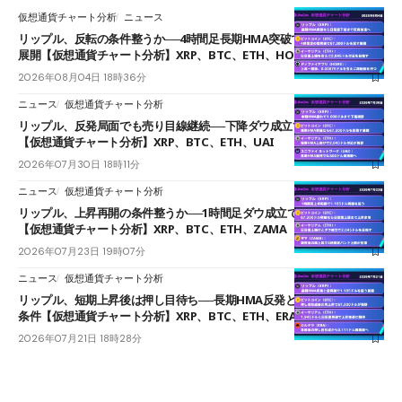
仮想通貨チャート分析
ニュース
リップル、反転の条件整うか──4時間足長期HMA突破で雲下端を目指す
展開【仮想通貨チャート分析】XRP、BTC、ETH、HOME
2026年08月04日 18時36分
ニュース
仮想通貨チャート分析
リップル、反発局面でも売り目線継続──下降ダウ成立で下値追う展開
【仮想通貨チャート分析】XRP、BTC、ETH、UAI
2026年07月30日 18時11分
ニュース
仮想通貨チャート分析
リップル、上昇再開の条件整うか──1時間足ダウ成立で1.185ドルを狙う
【仮想通貨チャート分析】XRP、BTC、ETH、ZAMA
2026年07月23日 19時07分
ニュース
仮想通貨チャート分析
リップル、短期上昇後は押し目待ち──長期HMA反発と雲上抜けが買い
条件【仮想通貨チャート分析】XRP、BTC、ETH、ERA
2026年07月21日 18時28分