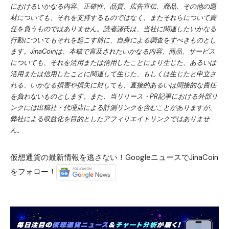
におけるいかなる内容、正確性、品質、広告宣伝、商品、その他の題
材についても、それを支持するものではなく、またそれらについて責
任を負うものではありません。読者諸氏は、当社に関連したいかなる
行動についてもそれを起こす前に、自身による調査をすべきものとし
ます。JinaCoinは、本稿で言及されたいかなる内容、商品、サービス
についても、それを活用または信用したことにより生じた、あるいは
活用または信用したことに関連して生じた、もしくは生じたと申立さ
れる、いかなる損害や損失に対しても、直接的あるいは間接的な責任
を負わないものとします。また、当リリース・PR記事における外部リ
ンクには出稿社・代理店による計測リンクを含むことがありますが、
弊社による収益化を目的としたアフィリエイトリンクではありませ
ん。
仮想通貨の最新情報を逃さない！GoogleニュースでJinaCoin
をフォロー！