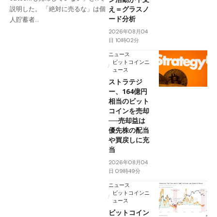
え＝グラスノ
説明した。 「絶対に売るな」は個
ード分析
人貯蓄者…
2026年08月04
日 10時02分
ニュース
ビットコインニ
ュース
ストラテジ
ー、164億円
相当のビット
コインを売却
──売却益は
優先株の配当
や買戻しに充
当
2026年08月04
日 09時49分
ニュース
ビットコインニ
ュース
ビットコイン