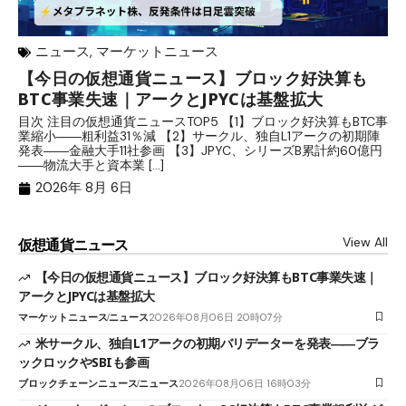
ニュース
,
マーケットニュース
【今日の仮想通貨ニュース】ブロック好決算も
米
BTC事業失速｜アークとJPYCは基盤拡大
発
目次 注目の仮想通貨ニュースTOP5 【1】ブロック好決算もBTC事
目
業縮小――粗利益31％減 【2】サークル、独自L1アークの初期陣
や
発表――金融大手11社参画 【3】JPYC、シリーズB累計約60億円
る
――物流大手と資本業 […]
ブ
2026年 8月 6日
View All
仮想通貨ニュース
【今日の仮想通貨ニュース】ブロック好決算もBTC事業失速｜
アークとJPYCは基盤拡大
マーケットニュース
ニュース
2026年08月06日 20時07分
米サークル、独自L1アークの初期バリデーターを発表――ブラ
ックロックやSBIも参画
ブロックチェーンニュース
ニュース
2026年08月06日 16時03分