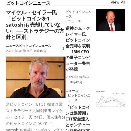
View All
ビットコインニュース
マイケル・セイラー氏
ビットコインニュ
ース
「ビットコインを1
ニュース
satoshiも売却していな
逆神ジム・ク
い」──ストラテジーの方
レイマー氏、
針と区別
ビットコイン
全売却を表明
ニュース
ビットコインニュース
2026年08月04日 14時19分
──IBM CEO
の量子コンピ
ューター警告
が発端
2026年08月04
日 11時49分
ニュース
ビットコインニ
ュース
米ビットコイン（BTC）投資企業
「ビットコイ
ストラテジーの共同創業者マイケ
ンは過渡期」
ル・セイラー氏は4日、個人保有分
ETF資金流入
のビットコインについて「1
とオンチェー
satoshiも売却していない」とXで
ン活動が下支