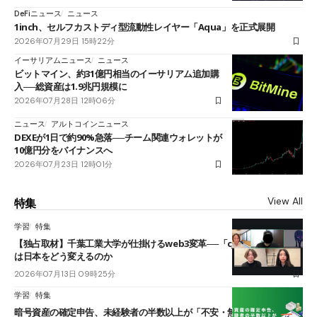
DeFiニュース
ニュース
1inch、セルフカストディ型流動性レイヤー「Aqua」を正式展開
2026年07月29日 15時22分
イーサリアムニュース
ニュース
ビットマイン、約31億円相当のイーサリアム追加購
入──総資産は1.9兆円規模に
2026年07月28日 12時06分
ニュース
アルトコインニュース
DEXEが1日で約90%急落──チーム関連ウォレットが
10億円分をバイナンスへ
2026年07月23日 12時01分
View All
特集
学習
特集
【独占取材】千葉工業大学が仕掛けるweb3変革──「cJPY」とAIの融合
は日本をどう変えるのか
2026年07月13日 09時25分
学習
特集
暗号資産の確定申告、未経験者の半数以上が「不安・無理」