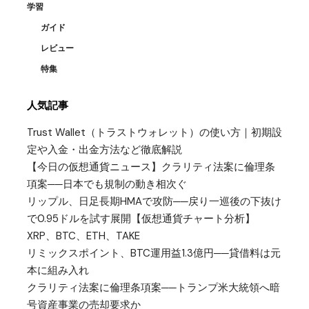
学習
ガイド
レビュー
特集
人気記事
Trust Wallet（トラストウォレット）の使い方｜初期設
定や入金・出金方法など徹底解説
【今日の仮想通貨ニュース】クラリティ法案に倫理条
項案──日本でも規制の動き相次ぐ
リップル、日足長期HMAで攻防──戻り一巡後の下抜け
で0.95ドルを試す展開【仮想通貨チャート分析】
XRP、BTC、ETH、TAKE
リミックスポイント、BTC運用益1.3億円──貸借料は元
本に組み入れ
クラリティ法案に倫理条項案──トランプ米大統領へ暗
号資産事業の売却要求か