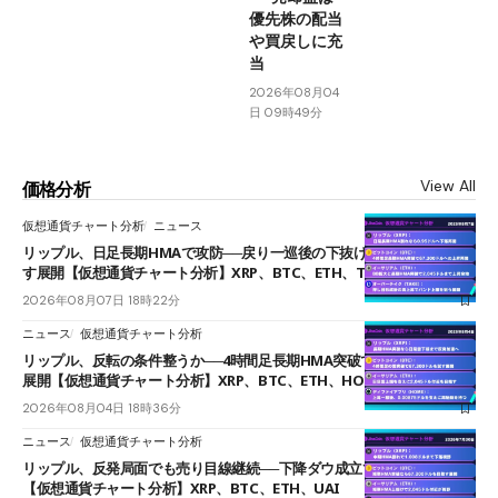
優先株の配当
や買戻しに充
当
2026年08月04
日 09時49分
View All
価格分析
仮想通貨チャート分析
ニュース
リップル、日足長期HMAで攻防──戻り一巡後の下抜けで0.95ドルを試
す展開【仮想通貨チャート分析】XRP、BTC、ETH、TAKE
2026年08月07日 18時22分
ニュース
仮想通貨チャート分析
リップル、反転の条件整うか──4時間足長期HMA突破で雲下端を目指す
展開【仮想通貨チャート分析】XRP、BTC、ETH、HOME
2026年08月04日 18時36分
ニュース
仮想通貨チャート分析
リップル、反発局面でも売り目線継続──下降ダウ成立で下値追う展開
【仮想通貨チャート分析】XRP、BTC、ETH、UAI