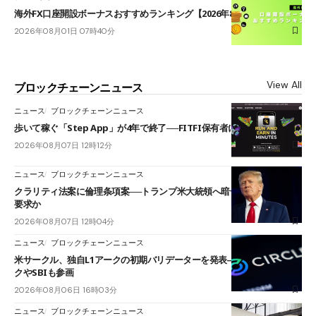
海外FX口座開設ボーナスおすすめランキング【2026年8月最新】
2026年08月01日 07時40分
View All
ブロックチェーンニュース
ニュース
ブロックチェーンニュース
歩いて稼ぐ「Step App」が4年で終了──FITFI保有者に対応呼びかけ
2026年08月07日 12時12分
ニュース
ブロックチェーンニュース
クラリティ法案に倫理条項案──トランプ米大統領へ暗号資産事業の売却
要求か
2026年08月07日 12時04分
ニュース
ブロックチェーンニュース
米サークル、独自L1アークの初期バリデーターを発表――ブラックロッ
クやSBIも参画
2026年08月06日 16時03分
ニュース
ブロックチェーンニュース