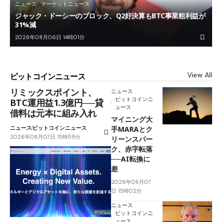
ニュース
マーケットニュース
ジャック・ドーシーのブロック、Q2好決算もBTC事業粗利益が
31%減
2026年08月06日 14時01分
View All
ビットコインニュース
リミックスポイント、
ニュース
ビットコインニ
BTC運用益1.3億円──貸
ュース
借料は元本に組み入れ
マイニング大
ニュース
ビットコインニュース
手MARAとク
2026年08月07日 15時59分
リーンスパー
ク、赤字転落
──AI転換に
差
2026年08月07
日 15時02分
ニュース
ビットコインニ
ュース