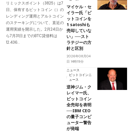
リミックスポイント（3825）は7
マイケル・セ
日、保有するビットコイン（）の
イラー氏「ビ
レンディング運用とアルトコイン
ットコインを
のステーキングについて、直近の
1 satoshiも
運用実績を開示した。2月24日か
売却していな
ら7月31日までのBTC貸借料は
い」──スト
ラテジーの方
12.436…
針と区別
2026年08月04
日 14時19分
ニュース
ビットコインニ
ュース
逆神ジム・ク
レイマー氏、
ビットコイン
全売却を表明
──IBM CEO
の量子コンピ
ューター警告
が発端