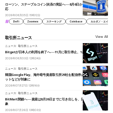
ローソン、ステーブルコイン決済の実証へ──8月6日からJPYCやUSDC対
応
2026年08月05日 15時12分
#
DeFi
Zoomex
ステーキング
Coinbase
カルダノ・エイダ（Ca
View All
取引所ニュース
ニュース
取引所ニュース
Bitgetが日本人の利用を終了へ──11月に取引停止、12月末に強制決済
2026年08月03日 12時24分
ニュース
取引所ニュース
韓国Google Play、海外暗号資産取引所29社を配信停止──OKXやバイビ
ットなどが対象に
2026年07月27日 12時16分
ニュース
取引所ニュース
BitMart閉鎖へ──資産は8月26日までに引き出しを、日本人利用者も対
象
2026年07月26日 13時03分