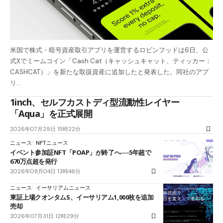
米国で株式・暗号資産取引アプリを運営するロビンフッドは6日、公
式Xでミームコイン「Cash Cat（キャッシュキャット、ティッカー：
CASHCAT）」を新たな取扱資産に追加したと発表した。同社のアプ
リ…
1inch、セルフカストディ型流動性レイヤー
「Aqua」を正式展開
2026年07月29日 15時22分
ニュース
NFTニュース
イベント参加証NFT「POAP」が終了へ──5年超で
670万点超を発行
2026年08月04日 13時46分
ニュース
イーサリアムニュース
東証上場クオンタムS、イーサリアム1,000枚を追加
売却
2026年07月31日 12時29分