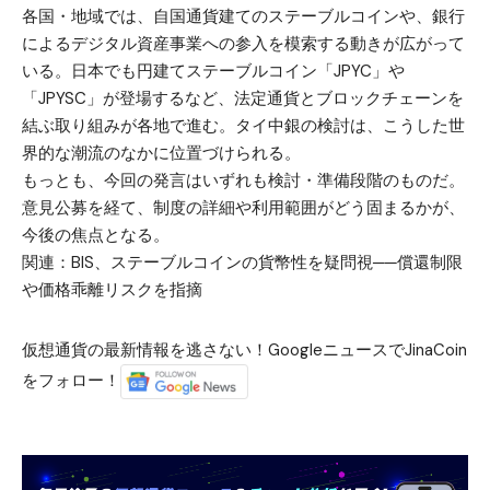
各国・地域では、自国通貨建てのステーブルコインや、銀行
によるデジタル資産事業への参入を模索する動きが広がって
いる。日本でも円建てステーブルコイン「JPYC」や
「JPYSC」が登場するなど、法定通貨とブロックチェーンを
結ぶ取り組みが各地で進む。タイ中銀の検討は、こうした世
界的な潮流のなかに位置づけられる。
もっとも、今回の発言はいずれも検討・準備段階のものだ。
意見公募を経て、制度の詳細や利用範囲がどう固まるかが、
今後の焦点となる。
関連：
BIS、ステーブルコインの貨幣性を疑問視──償還制限
や価格乖離リスクを指摘
仮想通貨の最新情報を逃さない！GoogleニュースでJinaCoin
をフォロー！