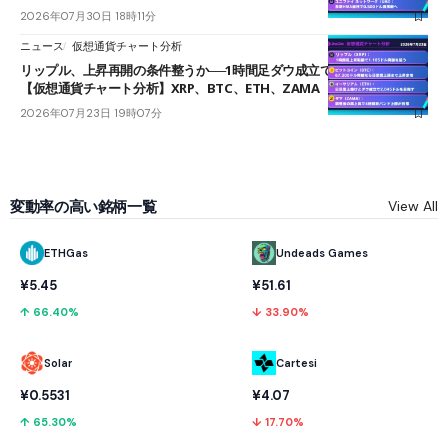
2026年07月30日 18時11分
ニュース
仮想通貨チャート分析
リップル、上昇再開の条件整うか──1時間足ダウ成立で1.185ドルを狙う
【仮想通貨チャート分析】XRP、BTC、ETH、ZAMA
2026年07月23日 19時07分
変動率の高い銘柄一覧
View All
ETHGas
Undeads Games
¥5.45
¥51.61
↑ 66.40%
↓ 33.90%
Solar
Cartesi
¥0.5531
¥4.07
↑ 65.30%
↓ 17.70%