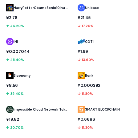
HarryPotterObamaSonic10Inu (ETH)
Unibase
¥2.78
¥21.45
↑ 46.20%
↓ 17.20%
INI
COTI
¥0.007044
¥1.99
↑ 45.40%
↓ 13.60%
Biconomy
Bonk
¥8.56
¥0.000392
↑ 35.40%
↓ 11.80%
Impossible Cloud Network Token
SMART BLOCKCHAIN
¥19.82
¥0.6686
↑ 20.70%
↓ 11.30%