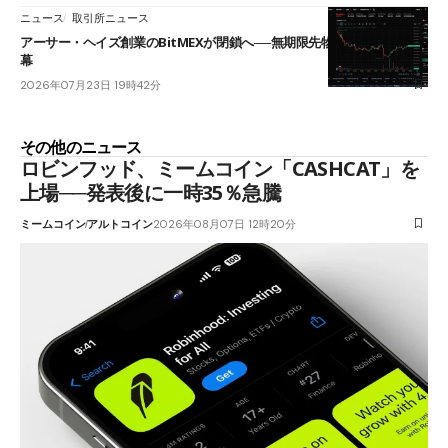
ニュース
取引所ニュース
アーサー・ヘイズ創業のBitMEXが閉鎖へ──無期限先物を生んだ11年に
幕
2026年07月23日 19時42分
その他のニュース
ロビンフッド、ミームコイン「CASHCAT」を
上場──発表後に一時35％急騰
ミームコイン
アルトコイン
2026年08月07日 12時20分