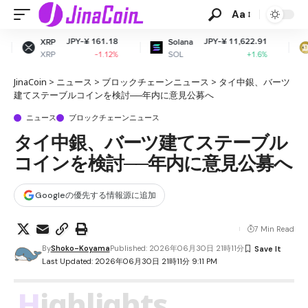
Aa
PY-¥ 161.18
JPY-¥ 11,622.91
JPY-
Solana
Dogecoin
SOL
DOGE
-1.12%
+1.6%
JinaCoin
>
ニュース
>
ブロックチェーンニュース
>
タイ中銀、バーツ
建てステーブルコインを検討──年内に意見公募へ
ニュース
ブロックチェーンニュース
タイ中銀、バーツ建てステーブル
コインを検討──年内に意見公募へ
Googleの優先する情報源に追加
7 Min Read
By
Shoko-Koyama
Published: 2026年06月30日 21時11分
Last Updated: 2026年06月30日 21時11分 9:11 PM
Highlights