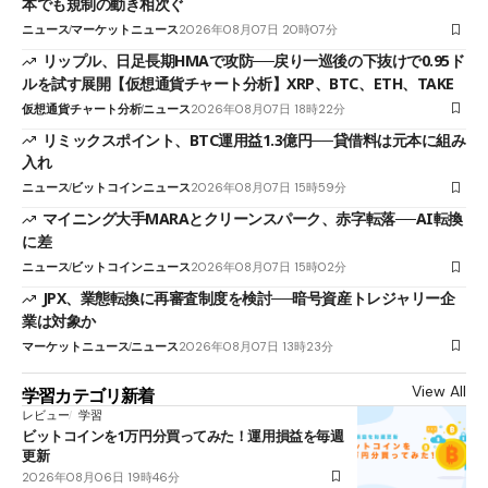
本でも規制の動き相次ぐ
ニュース
マーケットニュース
2026年08月07日 20時07分
リップル、日足長期HMAで攻防──戻り一巡後の下抜けで0.95ド
ルを試す展開【仮想通貨チャート分析】XRP、BTC、ETH、TAKE
仮想通貨チャート分析
ニュース
2026年08月07日 18時22分
リミックスポイント、BTC運用益1.3億円──貸借料は元本に組み
入れ
ニュース
ビットコインニュース
2026年08月07日 15時59分
マイニング大手MARAとクリーンスパーク、赤字転落──AI転換
に差
ニュース
ビットコインニュース
2026年08月07日 15時02分
JPX、業態転換に再審査制度を検討──暗号資産トレジャリー企
業は対象か
マーケットニュース
ニュース
2026年08月07日 13時23分
View All
学習カテゴリ新着
レビュー
学習
ビットコインを1万円分買ってみた！運用損益を毎週
更新
2026年08月06日 19時46分