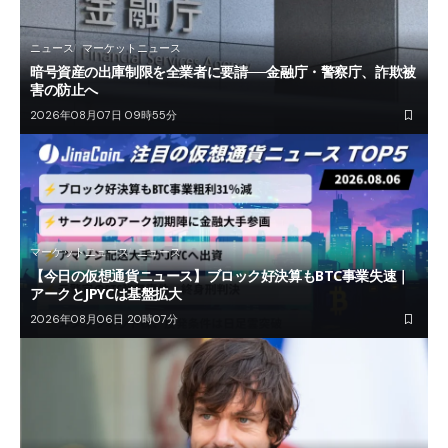
ニュース
マーケットニュース
暗号資産の出庫制限を全業者に要請──金融庁・警察庁、詐欺被
害の防止へ
2026年08月07日 09時55分
マーケットニュース
ニュース
【今日の仮想通貨ニュース】ブロック好決算もBTC事業失速｜
アークとJPYCは基盤拡大
2026年08月06日 20時07分