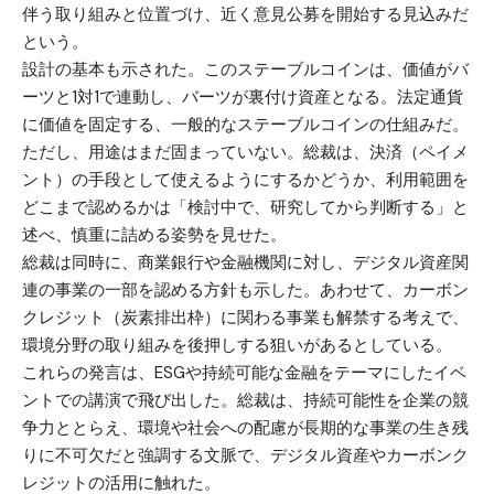
伴う取り組みと位置づけ、近く意見公募を開始する見込みだ
という。
設計の基本も示された。このステーブルコインは、価値がバ
ーツと1対1で連動し、バーツが裏付け資産となる。法定通貨
に価値を固定する、一般的なステーブルコインの仕組みだ。
ただし、用途はまだ固まっていない。総裁は、決済（ペイメ
ント）の手段として使えるようにするかどうか、利用範囲を
どこまで認めるかは「検討中で、研究してから判断する」と
述べ、慎重に詰める姿勢を見せた。
総裁は同時に、商業銀行や金融機関に対し、デジタル資産関
連の事業の一部を認める方針も示した。あわせて、カーボン
クレジット（炭素排出枠）に関わる事業も解禁する考えで、
環境分野の取り組みを後押しする狙いがあるとしている。
これらの発言は、ESGや持続可能な金融をテーマにしたイベ
ントでの講演で飛び出した。総裁は、持続可能性を企業の競
争力ととらえ、環境や社会への配慮が長期的な事業の生き残
りに不可欠だと強調する文脈で、デジタル資産やカーボンク
レジットの活用に触れた。