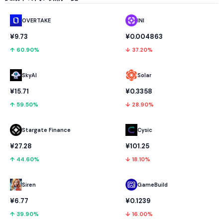
OVERTAKE
INI
¥9.73
¥0.004863
↑ 60.90%
↓ 37.20%
SkyAI
Solar
¥15.71
¥0.3358
↑ 59.50%
↓ 28.90%
Stargate Finance
Cysic
¥27.28
¥101.25
↑ 44.60%
↓ 18.10%
GameBuild
Siren
¥0.1239
¥6.77
↓ 16.00%
↑ 39.90%