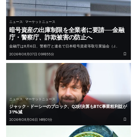
ニュース
マーケットニュース
暗号資産の出庫制限を全業者に要請──金融
庁・警察庁、詐欺被害の防止へ
金融庁は8月6日、警察庁と連名で日本暗号資産等取引業協会（J…
2026年08月07日 09時55分
ニュース
マーケットニュース
ジャック・ドーシーのブロック、Q2好決算もBTC事業粗利益が
31%減
2026年08月06日 14時01分