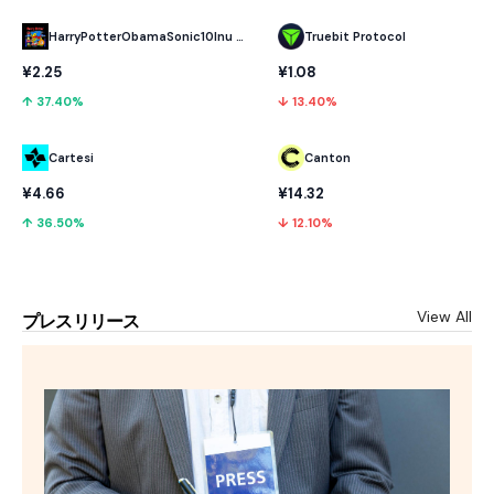
HarryPotterObamaSonic10Inu (ETH)
Truebit Protocol
¥2.25
¥1.08
↑ 37.40%
↓ 13.40%
Cartesi
Canton
¥4.66
¥14.32
↑ 36.50%
↓ 12.10%
View All
プレスリリース