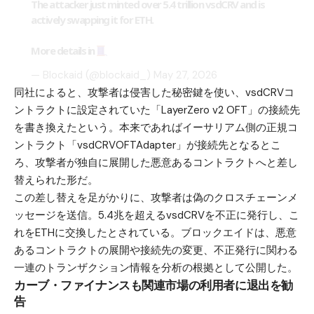
The attacker just minted over 5.4 trillion vsdCRV and is
actively swapping it for ETH.
More details in
— Blockaid (@blockaid_)
May 27, 2026
同社によると、攻撃者は侵害した秘密鍵を使い、vsdCRVコ
ントラクトに設定されていた「LayerZero v2 OFT」の接続先
を書き換えたという。本来であればイーサリアム側の正規コ
ントラクト「vsdCRVOFTAdapter」が接続先となるとこ
ろ、攻撃者が独自に展開した悪意あるコントラクトへと差し
替えられた形だ。
この差し替えを足がかりに、攻撃者は偽のクロスチェーンメ
ッセージを送信。5.4兆を超えるvsdCRVを不正に発行し、こ
れをETHに交換したとされている。ブロックエイドは、悪意
あるコントラクトの展開や接続先の変更、不正発行に関わる
一連のトランザクション情報を分析の根拠として公開した。
カーブ・ファイナンスも関連市場の利用者に退出を勧
告