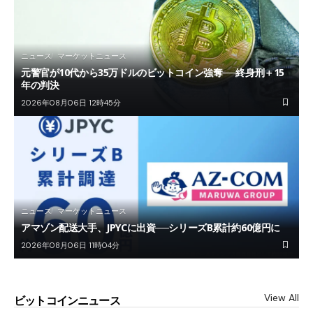
ニュース
マーケットニュース
元警官が10代から35万ドルのビットコイン強奪──終身刑＋15
年の判決
2026年08月06日 12時45分
ニュース
マーケットニュース
アマゾン配送大手、JPYCに出資──シリーズB累計約60億円に
2026年08月06日 11時04分
View All
ビットコインニュース