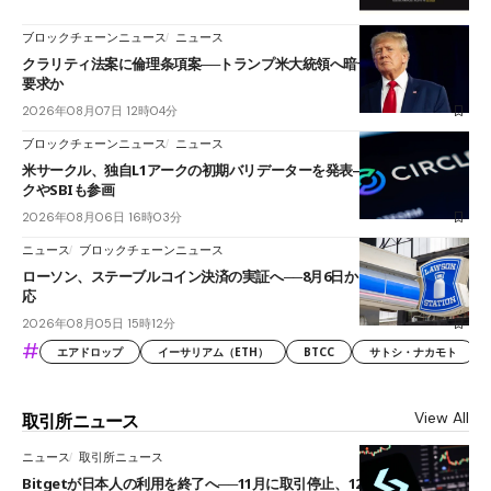
ブロックチェーンニュース
ニュース
クラリティ法案に倫理条項案──トランプ米大統領へ暗号資産事業の売却
要求か
2026年08月07日 12時04分
ブロックチェーンニュース
ニュース
米サークル、独自L1アークの初期バリデーターを発表――ブラックロッ
クやSBIも参画
2026年08月06日 16時03分
ニュース
ブロックチェーンニュース
ローソン、ステーブルコイン決済の実証へ──8月6日からJPYCやUSDC対
応
2026年08月05日 15時12分
#
エアドロップ
イーサリアム（ETH）
BTCC
サトシ・ナカモト
View All
取引所ニュース
ニュース
取引所ニュース
Bitgetが日本人の利用を終了へ──11月に取引停止、12月末に強制決済