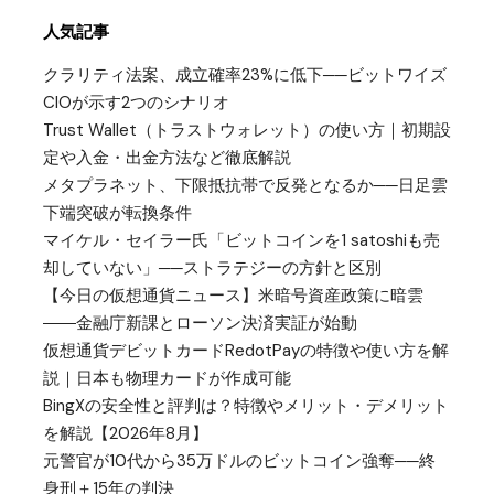
人気記事
クラリティ法案、成立確率23%に低下──ビットワイズ
CIOが示す2つのシナリオ
Trust Wallet（トラストウォレット）の使い方｜初期設
定や入金・出金方法など徹底解説
メタプラネット、下限抵抗帯で反発となるか──日足雲
下端突破が転換条件
マイケル・セイラー氏「ビットコインを1 satoshiも売
却していない」──ストラテジーの方針と区別
【今日の仮想通貨ニュース】米暗号資産政策に暗雲
――金融庁新課とローソン決済実証が始動
仮想通貨デビットカードRedotPayの特徴や使い方を解
説｜日本も物理カードが作成可能
BingXの安全性と評判は？特徴やメリット・デメリット
を解説【2026年8月】
元警官が10代から35万ドルのビットコイン強奪──終
身刑＋15年の判決