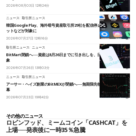
2026年08月03日 12時24分
ニュース
取引所ニュース
韓国Google Play、海外暗号資産取引所29社を配信停止──OKXやバイビ
ットなどが対象に
2026年07月27日 12時16分
取引所ニュース
ニュース
BitMart閉鎖へ──資産は8月26日までに引き出しを、日本人利用者も対
象
2026年07月26日 13時03分
ニュース
取引所ニュース
アーサー・ヘイズ創業のBitMEXが閉鎖へ──無期限先物を生んだ11年に
幕
2026年07月23日 19時42分
その他のニュース
ロビンフッド、ミームコイン「CASHCAT」を
上場──発表後に一時35％急騰