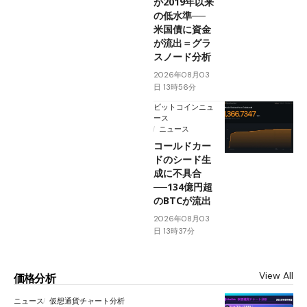
が2019年以来
の低水準──
米国債に資金
が流出＝グラ
スノード分析
2026年08月03
日 13時56分
ビットコインニュ
ース
ニュース
コールドカー
ドのシード生
成に不具合
──134億円超
のBTCが流出
2026年08月03
日 13時37分
View All
価格分析
ニュース
仮想通貨チャート分析