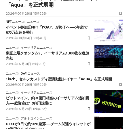
「Aqua」を正式展開
2026年07月29日 15時22分
NFTニュース
ニュース
イベント参加証NFT「POAP」が終了へ──5年超で
670万点超を発行
2026年08月04日 13時46分
ニュース
イーサリアムニュース
東証上場クオンタムS、イーサリアム1,000枚を追加
売却
2026年07月31日 12時29分
ニュース
DeFiニュース
1inch、セルフカストディ型流動性レイヤー「Aqua」を正式展開
2026年07月29日 15時22分
ニュース
イーサリアムニュース
ビットマイン、約31億円相当のイーサリアム追加購
入──総資産は1.9兆円規模に
2026年07月28日 12時06分
ニュース
アルトコインニュース
DEXEが1日で約90%急落──チーム関連ウォレットが