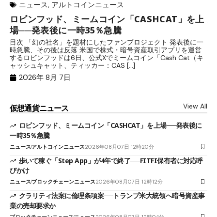
ニュース
,
アルトコインニュース
ロビンフッド、ミームコイン「CASHCAT」を上
歩
場──発表後に一時35％急騰
保
目次 「幻の社名」を題材にしたファンプロジェクト 発表後に一
目
時急騰、その後は反落 米国で株式・暗号資産取引アプリを運営
中
するロビンフッドは6日、公式Xでミームコイン「Cash Cat（キ
「
ャッシュキャット、ティッカー：CAS […]
間
2026年 8月 7日
View All
仮想通貨ニュース
ロビンフッド、ミームコイン「CASHCAT」を上場──発表後に
一時35％急騰
ニュース
アルトコインニュース
2026年08月07日 12時20分
歩いて稼ぐ「Step App」が4年で終了──FITFI保有者に対応呼
びかけ
ニュース
ブロックチェーンニュース
2026年08月07日 12時12分
クラリティ法案に倫理条項案──トランプ米大統領へ暗号資産事
業の売却要求か
ブロックチェーンニュース
ニュース
2026年08月07日 12時04分