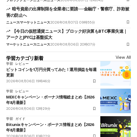
暗号資産の出庫制限を全業者に要請──金融庁・警察庁、詐欺被
害の防止へ
ニュース
マーケットニュース
2026年08月07日 09時55分
【今日の仮想通貨ニュース】ブロック好決算もBTC事業失速｜
アークとJPYCは基盤拡大
マーケットニュース
ニュース
2026年08月06日 20時07分
View All
学習カテゴリ新着
学習
レビュー
ビットコインを1万円分買ってみた！運用損益を毎週
更新
2026年08月06日 19時46分
学習
レビュー
MEXCキャンペーン・ボーナス情報総まとめ【2026
年8月最新】
2026年08月06日 12時29分
学習
ガイド
Bitunixキャンペーン・ボーナス情報まとめ【2026
年8月最新】
2026年08月06日 10時22分