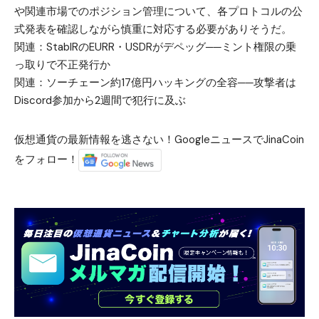
や関連市場でのポジション管理について、各プロトコルの公
式発表を確認しながら慎重に対応する必要がありそうだ。
関連：
StablRのEURR・USDRがデペッグ──ミント権限の乗
っ取りで不正発行か
関連：
ソーチェーン約17億円ハッキングの全容──攻撃者は
Discord参加から2週間で犯行に及ぶ
仮想通貨の最新情報を逃さない！GoogleニュースでJinaCoin
をフォロー！