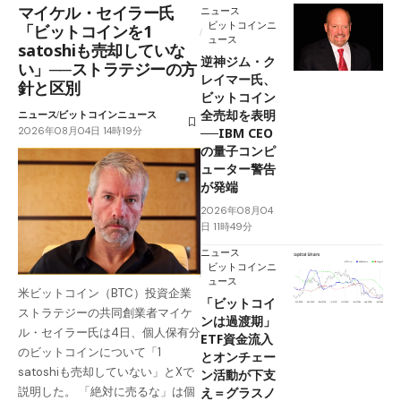
マイケル・セイラー氏
ニュース
ビットコインニ
「ビットコインを1
ュース
satoshiも売却していな
逆神ジム・ク
い」──ストラテジーの方
レイマー氏、
針と区別
ビットコイン
全売却を表明
ニュース
ビットコインニュース
2026年08月04日 14時19分
──IBM CEO
の量子コンピ
ューター警告
が発端
2026年08月04
日 11時49分
ニュース
ビットコインニ
ュース
米ビットコイン（BTC）投資企業
「ビットコイ
ストラテジーの共同創業者マイケ
ンは過渡期」
ル・セイラー氏は4日、個人保有分
ETF資金流入
のビットコインについて「1
とオンチェー
satoshiも売却していない」とXで
ン活動が下支
え＝グラスノ
説明した。 「絶対に売るな」は個