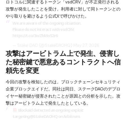
ロトコルに関連するトークン「vsdCRV」が不正発行される
攻撃が発生したことを受け、利用者に対して同トークンとの
やり取りを避けるよう公式Xで呼びかけた。
We are aware of the ongoing situation.
Please do not interact with vsdCRV.
https://t.co/3wZhMo52r6
— Stake DAO (@StakeDAOHQ)
May 27, 2026
攻撃はアービトラム上で発生、侵害し
た秘密鍵で悪意あるコントラクトへ信
頼先を変更
今回の攻撃を検知したのは、ブロックチェーンセキュリティ
企業ブロックエイドだ。同社は同日、ステークDAOのデプロ
イヤー秘密鍵が侵害されたことが原因との分析を示した。攻
撃はアービトラム上で発生したとしている。
Blockaid detected an ongoing exploit
targeting
@StakeDAOHQ
on Arbitrum.