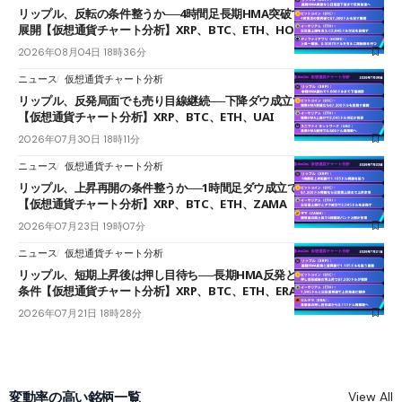
リップル、反転の条件整うか──4時間足長期HMA突破で雲下端を目指す
展開【仮想通貨チャート分析】XRP、BTC、ETH、HOME
2026年08月04日 18時36分
ニュース
仮想通貨チャート分析
リップル、反発局面でも売り目線継続──下降ダウ成立で下値追う展開
【仮想通貨チャート分析】XRP、BTC、ETH、UAI
2026年07月30日 18時11分
ニュース
仮想通貨チャート分析
リップル、上昇再開の条件整うか──1時間足ダウ成立で1.185ドルを狙う
【仮想通貨チャート分析】XRP、BTC、ETH、ZAMA
2026年07月23日 19時07分
ニュース
仮想通貨チャート分析
リップル、短期上昇後は押し目待ち──長期HMA反発と雲上抜けが買い
条件【仮想通貨チャート分析】XRP、BTC、ETH、ERA
2026年07月21日 18時28分
変動率の高い銘柄一覧
View All