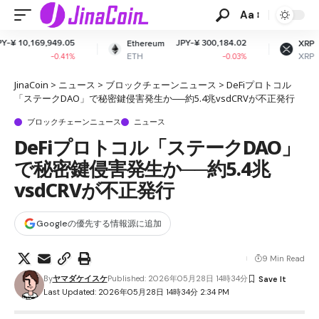
Aa
5
JPY-¥ 300,184.02
JPY-¥ 161.45
Ethereum
XRP
ETH
XRP
%
-0.03%
-2.2%
JinaCoin
>
ニュース
>
ブロックチェーンニュース
>
DeFiプロトコル
「ステークDAO」で秘密鍵侵害発生か──約5.4兆vsdCRVが不正発行
ブロックチェーンニュース
ニュース
DeFiプロトコル「ステークDAO」
で秘密鍵侵害発生か──約5.4兆
vsdCRVが不正発行
Googleの優先する情報源に追加
9 Min Read
By
ヤマダケイスケ
Published: 2026年05月28日 14時34分
Last Updated: 2026年05月28日 14時34分 2:34 PM