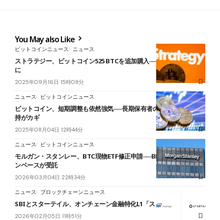
You May also Like
ビットコインニュース
ニュース
ストラテジー、ビットコイン525 BTCを追加購入──含み益3.8兆円超
に
2025年09月16日 15時08分
ニュース
ビットコインニュース
ビットコイン、短期調整も依然強気──長期保有者の需要と収益圏維
持がカギ
2025年08月04日 12時44分
ニュース
ビットコインニュース
モルガン・スタンレー、BTC現物ETF修正申請──BNYメロンとコイ
ンベースが受託
2026年03月04日 22時34分
ニュース
ブロックチェーンニュース
SBIとスターテイル、オンチェーン金融特化L1「ストリウム」発表
2026年02月05日 11時51分