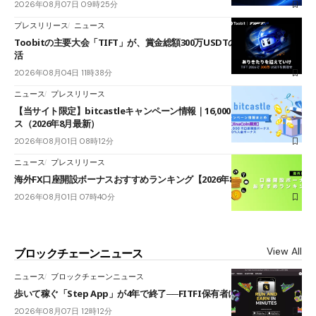
2026年08月07日 09時25分
プレスリリース
ニュース
Toobitの主要大会「TIFT」が、賞金総額300万USDTのレースとして復
活
2026年08月04日 11時38分
ニュース
プレスリリース
【当サイト限定】bitcastleキャンペーン情報｜16,000円口座開設ボーナ
ス（2026年8月最新）
2026年08月01日 08時12分
ニュース
プレスリリース
海外FX口座開設ボーナスおすすめランキング【2026年8月最新】
2026年08月01日 07時40分
View All
ブロックチェーンニュース
ニュース
ブロックチェーンニュース
歩いて稼ぐ「Step App」が4年で終了──FITFI保有者に対応呼びかけ
2026年08月07日 12時12分