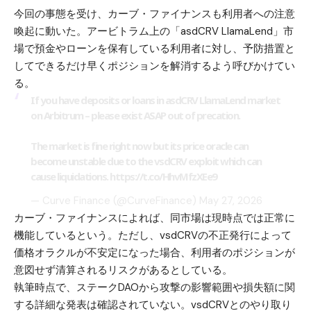
今回の事態を受け、カーブ・ファイナンスも利用者への注意
喚起に動いた。アービトラム上の「asdCRV LlamaLend」市
場で預金やローンを保有している利用者に対し、予防措置と
してできるだけ早くポジションを解消するよう呼びかけてい
る。
If you have deposits or loans in asdCRV LlamaLend market
on Arbitrum – please exist ASAP out of precation.
The market is fine right now but its price oracle can
become unstable due to the vsdCRV exploit which can
cause liquidations.
https://t.co/HhvMfzXEe9
— Curve Finance (@CurveFinance)
May 27, 2026
カーブ・ファイナンスによれば、同市場は現時点では正常に
機能しているという。ただし、vsdCRVの不正発行によって
価格オラクルが不安定になった場合、利用者のポジションが
意図せず清算されるリスクがあるとしている。
執筆時点で、ステークDAOから攻撃の影響範囲や損失額に関
する詳細な発表は確認されていない。vsdCRVとのやり取り