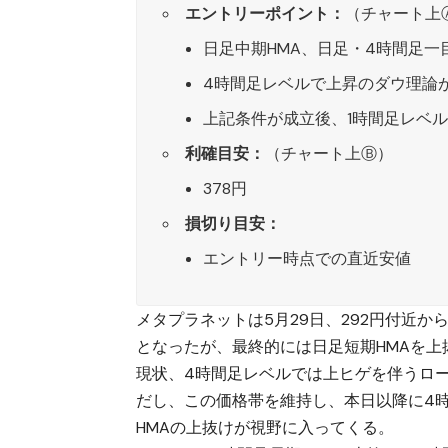
エントリーポイント：
（チャート上
日足中期HMA、日足・4時間足一
4時間足レベルで上昇のダウ理論
上記条件が成立後、1時間足レベ
利確目安：
（チャート上Ⓑ）
378円
損切り目安：
エントリー時点での直近安値
メタプラネット
は5月29日、292円付近
となったが、最終的には日足短期HMAを上
現状、4時間足レベルでは上ヒゲを伴うロ
だし、この価格帯を維持し、本日以降に4時
HMAの上抜けが視野に入ってくる。