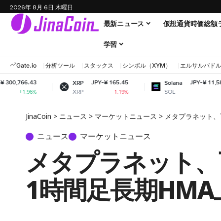
2026年 8月 6日 木曜日
最新ニュース
仮想通貨時価総額
学習
Gate.io
分析ツール
スタックス
シンボル（XYM）
エルサルバド
JPY-¥ 165.45
JPY-¥ 11,584.89
XRP
Solana
XRP
SOL
-1.19%
-0.67%
JinaCoin
>
ニュース
>
マーケットニュース
>
メタプラネット、
ニュース
マーケットニュース
メタプラネット、
1時間足長期HM