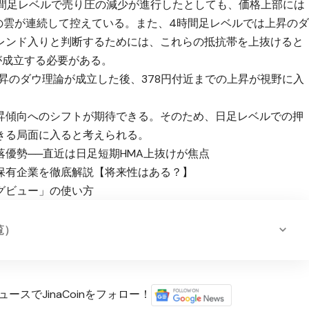
時間足レベルで売り圧の減少が進行したとしても、価格上部には
の雲が連続して控えている。また、4時間足レベルでは上昇の
レンド入りと判断するためには、これらの抵抗帯を上抜けると
が成立する必要がある。
昇のダウ理論が成立した後、378円付近までの上昇が視野に入
昇傾向へのシフトが期待できる。そのため、日足レベルでの押
きる局面に入ると考えられる。
優勢──直近は日足短期HMA上抜けが焦点
保有企業を徹底解説【将来性はある？】
グビュー」の使い方
覧）
ースでJinaCoinをフォロー！