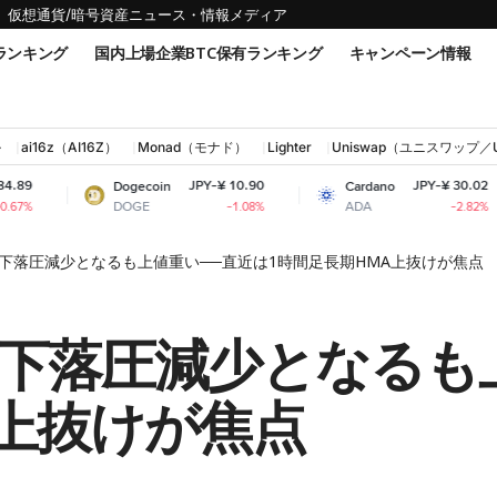
仮想通貨/暗号資産ニュース・情報メディア
ランキング
国内上場企業BTC保有ランキング
キャンペーン情報
ル
ai16z（AI16Z）
Monad（モナド）
Lighter
Uniswap（ユニスワップ／
JPY-¥ 10.90
JPY-¥ 30.02
Dogecoin
Cardano
Sh
DOGE
ADA
SH
-1.08%
-2.82%
下落圧減少となるも上値重い──直近は1時間足長期HMA上抜けが焦点
下落圧減少となるも
A上抜けが焦点