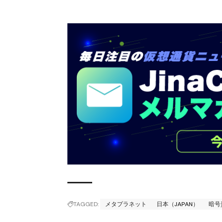
TAGGED:
メタプラネット
日本（JAPAN）
暗号