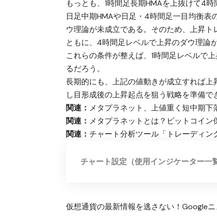
もっとも、1時間足長期HMAを上抜けて4
日足中期HMAや日足・4時間足一目均衡表
ウ理論が未成立である。そのため、上昇ト
ともに、4時間足レベルで上昇のダウ理論
これらの条件が整えば、1時間足レベルで上
るだろう。
長期的にも、上記の値動きが成立すれば上
し目形成後の上昇起点を狙う戦略を準備で
関連：
メタプラネット、上値重く短中期下落
関連：
メタプラネットとは？ビットコイン
関連：
チャート分析ツール「トレーディン
チャート設定（使用インジケーター一
仮想通貨の最新情報を逃さない！Googleニュ