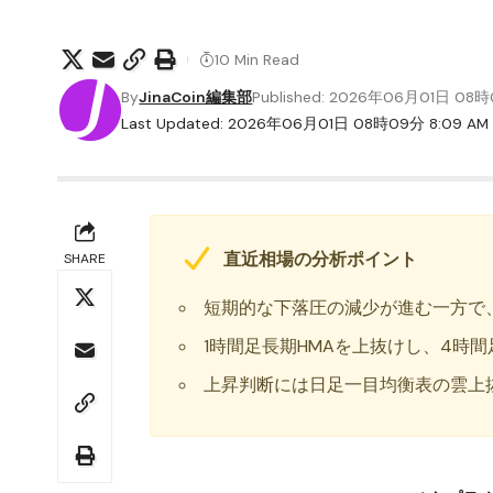
10 Min Read
By
JinaCoin編集部
Published: 2026年06月01日 08
Last Updated: 2026年06月01日 08時09分 8:09 AM
直近相場の分析ポイント
SHARE
短期的な下落圧の減少が進む一方で
1時間足長期HMAを上抜けし、4時
上昇判断には日足一目均衡表の雲上