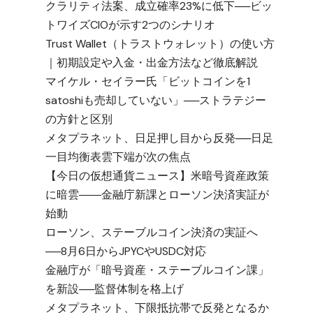
クラリティ法案、成立確率23%に低下──ビッ
トワイズCIOが示す2つのシナリオ
Trust Wallet（トラストウォレット）の使い方
｜初期設定や入金・出金方法など徹底解説
マイケル・セイラー氏「ビットコインを1
satoshiも売却していない」──ストラテジー
の方針と区別
メタプラネット、日足押し目から反発──日足
一目均衡表雲下端が次の焦点
【今日の仮想通貨ニュース】米暗号資産政策
に暗雲――金融庁新課とローソン決済実証が
始動
ローソン、ステーブルコイン決済の実証へ
──8月6日からJPYCやUSDC対応
金融庁が「暗号資産・ステーブルコイン課」
を新設──監督体制を格上げ
メタプラネット、下限抵抗帯で反発となるか