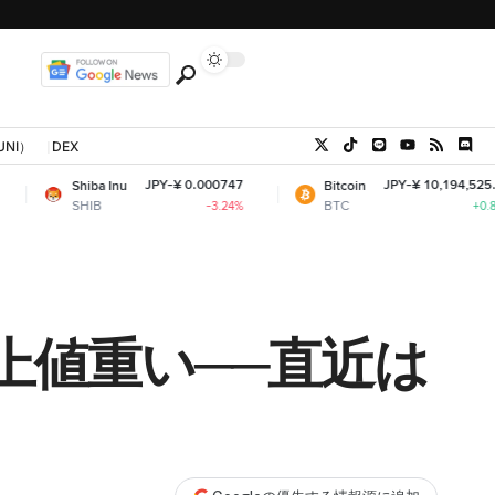
UNI）
DEX
JPY-¥ 0.000747
JPY-¥ 10,194,525.35
iba Inu
Bitcoin
IB
BTC
-3.24%
+0.84%
上値重い──直近は