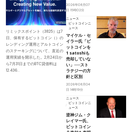
2026年08月07
日 15時02分
ニュース
ビットコインニ
ュース
リミックスポイント（3825）は7
マイケル・セ
日、保有するビットコイン（）の
イラー氏「ビ
レンディング運用とアルトコイン
ットコインを
のステーキングについて、直近の
1 satoshiも
運用実績を開示した。2月24日か
売却していな
ら7月31日までのBTC貸借料は
い」──スト
ラテジーの方
12.436…
針と区別
2026年08月04
日 14時19分
ニュース
ビットコインニ
ュース
逆神ジム・ク
レイマー氏、
ビットコイン