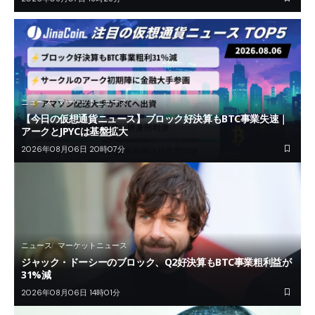
ニュース
マーケットニュース
【今日の仮想通貨ニュース】ブロック好決算もBTC事業失速｜
アークとJPYCは基盤拡大
2026年08月06日 20時07分
ニュース
マーケットニュース
ジャック・ドーシーのブロック、Q2好決算もBTC事業粗利益が
31%減
2026年08月06日 14時01分