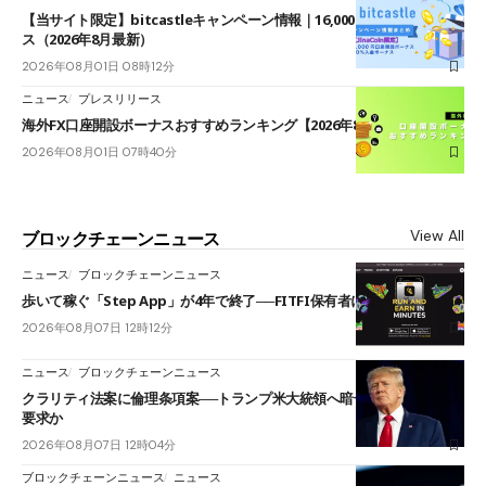
【当サイト限定】bitcastleキャンペーン情報｜16,000円口座開設ボーナ
ス（2026年8月最新）
2026年08月01日 08時12分
ニュース
プレスリリース
海外FX口座開設ボーナスおすすめランキング【2026年8月最新】
2026年08月01日 07時40分
View All
ブロックチェーンニュース
ニュース
ブロックチェーンニュース
歩いて稼ぐ「Step App」が4年で終了──FITFI保有者に対応呼びかけ
2026年08月07日 12時12分
ニュース
ブロックチェーンニュース
クラリティ法案に倫理条項案──トランプ米大統領へ暗号資産事業の売却
要求か
2026年08月07日 12時04分
ブロックチェーンニュース
ニュース