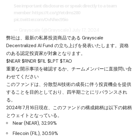
See important disclosures or speak directly to a team
member:
https://t.co/gYetdms280
pic.twitter.com/OvNhec95io
— Grayscale (@Grayscale)
July 17, 2024
弊社は、最新の私募投資商品である Grayscale
Decentralized AI Fund の立ち上げを発表いたします。資格
のある認定投資家が対象となります。
$NEAR $RNDR $FIL $LPT $TAO
重要な開示事項を確認するか、チームメンバーに直接問い合
わせてください
このファンドは、分散型AI技術の成長に伴う投資機会を提供
することを目的としており、四半期ごとにリバランスされ
る。
2024年7月16日現在、このファンドの構成銘柄は以下の銘柄
とウェイトとなっている。
Near (NEAR), 32.99%
Filecoin (FIL), 30.59%