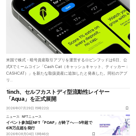
米国で株式・暗号資産取引アプリを運営するロビンフッドは6日、公
式Xでミームコイン「Cash Cat（キャッシュキャット、ティッカー：
CASHCAT）」を新たな取扱資産に追加したと発表した。同社のアプ
リ…
1inch、セルフカストディ型流動性レイヤー
「Aqua」を正式展開
2026年07月29日 15時22分
ニュース
NFTニュース
イベント参加証NFT「POAP」が終了へ──5年超で
670万点超を発行
2026年08月04日 13時46分