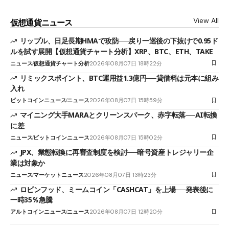
View All
仮想通貨ニュース
リップル、日足長期HMAで攻防──戻り一巡後の下抜けで0.95ド
ルを試す展開【仮想通貨チャート分析】XRP、BTC、ETH、TAKE
ニュース
仮想通貨チャート分析
2026年08月07日 18時22分
リミックスポイント、BTC運用益1.3億円──貸借料は元本に組み
入れ
ビットコインニュース
ニュース
2026年08月07日 15時59分
マイニング大手MARAとクリーンスパーク、赤字転落──AI転換
に差
ニュース
ビットコインニュース
2026年08月07日 15時02分
JPX、業態転換に再審査制度を検討──暗号資産トレジャリー企
業は対象か
ニュース
マーケットニュース
2026年08月07日 13時23分
ロビンフッド、ミームコイン「CASHCAT」を上場──発表後に
一時35％急騰
アルトコインニュース
ニュース
2026年08月07日 12時20分