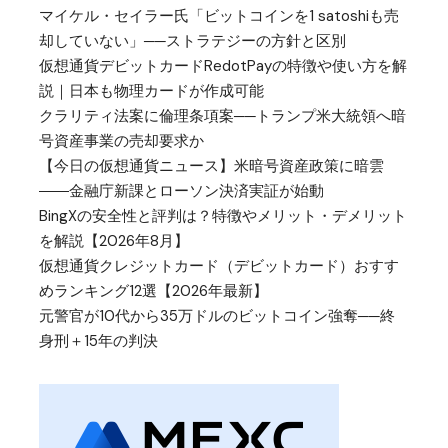
マイケル・セイラー氏「ビットコインを1 satoshiも売
却していない」──ストラテジーの方針と区別
仮想通貨デビットカードRedotPayの特徴や使い方を解
説｜日本も物理カードが作成可能
クラリティ法案に倫理条項案──トランプ米大統領へ暗
号資産事業の売却要求か
【今日の仮想通貨ニュース】米暗号資産政策に暗雲
――金融庁新課とローソン決済実証が始動
BingXの安全性と評判は？特徴やメリット・デメリット
を解説【2026年8月】
仮想通貨クレジットカード（デビットカード）おすす
めランキング12選【2026年最新】
元警官が10代から35万ドルのビットコイン強奪──終
身刑＋15年の判決