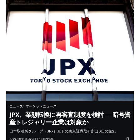
ニュース
マーケットニュース
JPX、業態転換に再審査制度を検討──暗号資
産トレジャリー企業は対象か
日本取引所グループ（JPX）傘下の東京証券取引所は6日の第2…
2026年08月07日 13時23分