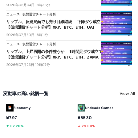
2026年08月04日 18時36分
ニュース
仮想通貨チャート分析
リップル、反発局面でも売り目線継続──下降ダウ成立で下値追う展開
【仮想通貨チャート分析】XRP、BTC、ETH、UAI
2026年07月30日 18時11分
ニュース
仮想通貨チャート分析
リップル、上昇再開の条件整うか──1時間足ダウ成立で1.185ドルを狙う
【仮想通貨チャート分析】XRP、BTC、ETH、ZAMA
2026年07月23日 19時07分
変動率の高い銘柄一覧
View All
Biconomy
Undeads Games
¥7.97
¥55.30
↑ 62.20%
↓ 29.60%