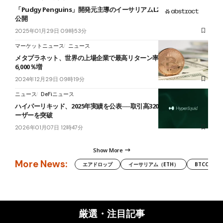
「Pudgy Penguins」開発元主導のイーサリアムL2、メインネット
公開
2025年01月29日 09時53分
マーケットニュース
ニュース
メタプラネット、世界の上場企業で最高リターン率達成｜時価総額
6,000％増
2024年12月29日 09時19分
ニュース
DeFiニュース
ハイパーリキッド、2025年実績を公表──取引高320億ドル・140万ユ
ーザーを突破
2026年01月07日 12時47分
Show More
More News:
エアドロップ
イーサリアム（ETH）
BTCC
厳選・注目記事