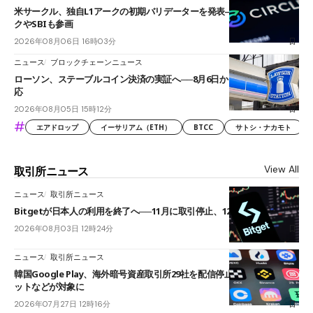
米サークル、独自L1アークの初期バリデーターを発表――ブラックロッ
クやSBIも参画
2026年08月06日 16時03分
ニュース
ブロックチェーンニュース
ローソン、ステーブルコイン決済の実証へ──8月6日からJPYCやUSDC対
応
2026年08月05日 15時12分
#
エアドロップ
イーサリアム（ETH）
BTCC
サトシ・ナカモト
View All
取引所ニュース
ニュース
取引所ニュース
Bitgetが日本人の利用を終了へ──11月に取引停止、12月末に強制決済
2026年08月03日 12時24分
ニュース
取引所ニュース
韓国Google Play、海外暗号資産取引所29社を配信停止──OKXやバイビ
ットなどが対象に
2026年07月27日 12時16分