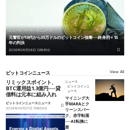
ニュース
マーケットニュース
元警官が10代から35万ドルのビットコイン強奪──終身刑＋15
年の判決
2026年08月06日 12時45分
View All
ビットコインニュース
リミックスポイント、
ニュース
ビットコインニ
BTC運用益1.3億円──貸
ュース
借料は元本に組み入れ
マイニング大
ビットコインニュース
ニュース
手MARAとク
2026年08月07日 15時59分
リーンスパー
ク、赤字転落
──AI転換に
差