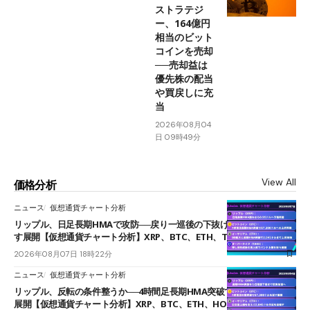
ストラテジ
ー、164億円
相当のビット
コインを売却
──売却益は
優先株の配当
や買戻しに充
当
2026年08月04
日 09時49分
View All
価格分析
ニュース
仮想通貨チャート分析
リップル、日足長期HMAで攻防──戻り一巡後の下抜けで0.95ドルを試
す展開【仮想通貨チャート分析】XRP、BTC、ETH、TAKE
2026年08月07日 18時22分
ニュース
仮想通貨チャート分析
リップル、反転の条件整うか──4時間足長期HMA突破で雲下端を目指す
展開【仮想通貨チャート分析】XRP、BTC、ETH、HOME