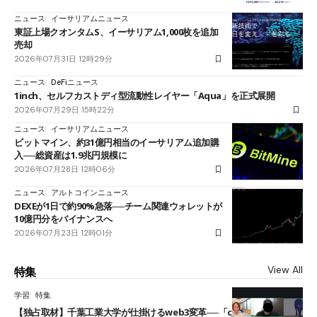
ニュース
イーサリアムニュース
東証上場クオンタムS、イーサリアム1,000枚を追加
売却
2026年07月31日 12時29分
ニュース
DeFiニュース
1inch、セルフカストディ型流動性レイヤー「Aqua」を正式展開
2026年07月29日 15時22分
ニュース
イーサリアムニュース
ビットマイン、約31億円相当のイーサリアム追加購
入──総資産は1.9兆円規模に
2026年07月28日 12時06分
ニュース
アルトコインニュース
DEXEが1日で約90%急落──チーム関連ウォレットが
10億円分をバイナンスへ
2026年07月23日 12時01分
View All
特集
学習
特集
【独占取材】千葉工業大学が仕掛けるweb3変革──「cJPY」とAIの融合