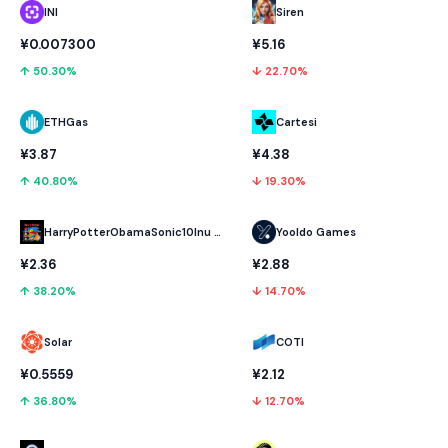
INI
Siren
¥0.007300
¥5.16
↑ 50.30%
↓ 22.70%
ETHGas
Cartesi
¥3.87
¥4.38
↑ 40.80%
↓ 19.30%
HarryPotterObamaSonic10Inu (ETH)
Yooldo Games
¥2.36
¥2.88
↑ 38.20%
↓ 14.70%
Solar
COTI
¥0.5559
¥2.12
↑ 36.80%
↓ 12.70%