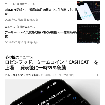
ニュース
取引所ニュース
BitMart閉鎖へ──資産は8月26日までに引き出しを、日本人利用者も対
象
2026年07月26日 13時03分
ニュース
取引所ニュース
アーサー・ヘイズ創業のBitMEXが閉鎖へ──無期限先物を生んだ11年に
幕
2026年07月23日 19時42分
その他のニュース
ロビンフッド、ミームコイン「CASHCAT」を
上場──発表後に一時35％急騰
アルトコイン
アメリカ（米国）
2026年08月07日 12時20分