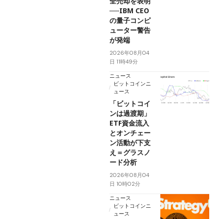
全売却を表明
──IBM CEO
の量子コンピ
ューター警告
が発端
2026年08月04
日 11時49分
ニュース
ビットコインニ
ュース
「ビットコイ
ンは過渡期」
ETF資金流入
とオンチェー
ン活動が下支
え＝グラスノ
ード分析
2026年08月04
日 10時02分
ニュース
ビットコインニ
ュース