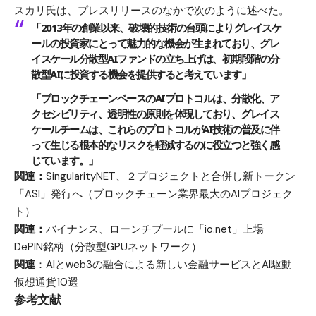
スカリ氏は、プレスリリースのなかで次のように述べた。
「2013年の創業以来、破壊的技術の台頭によりグレイスケ
ールの投資家にとって魅力的な機会が生まれており、グレ
イスケール分散型AIファンドの立ち上げは、初期段階の分
散型AIに投資する機会を提供すると考えています」
「ブロックチェーンベースのAIプロトコルは、分散化、ア
クセシビリティ、透明性の原則を体現しており、グレイス
ケールチームは、これらのプロトコルがAI技術の普及に伴
って生じる根本的なリスクを軽減するのに役立つと強く感
じています。」
関連：
SingularityNET、２プロジェクトと合併し新トークン
「ASI」発行へ（ブロックチェーン業界最大のAIプロジェク
ト）
関連：
バイナンス、ローンチプールに「io.net」上場｜
DePIN銘柄（分散型GPUネットワーク）
関連
：
AIとweb3の融合による新しい金融サービスとAI駆動
仮想通貨10選
参考文献