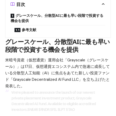
目次
グレースケール、分散型AIに最も早い段階で投資する
機会を提供
参考文献
グレースケール、分散型AIに最も早い
段階で投資する機会を提供
米暗号資産（仮想通貨）運用会社「Grayscale（グレースケ
ール）」は17日、仮想通貨エコシステム内で急速に成長して
いる分散型人工知能（AI）に焦点をあてた新しい投資ファン
ド「Grayscale Decentralized AI Fund LLC」を立ち上げたと
発表した。
We’re pleased to announce the launch of our newest
private placement investment product, Grayscale
Decentralized AI Fund. Available to eligible accredited
investors.
$NEAR
$RNDR
$FIL
$LPT
$TAO