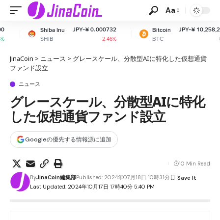
Aa
JPY-¥ 0.000732
JPY-¥ 10,258,239.04
iba Inu
Bitcoin
IB
BTC
-2.46%
+0.37%
JinaCoin
>
ニュース
>
グレースケール、分散型AIに特化した仮想通貨
ファンド設立
ニュース
グレースケール、分散型AIに特化
した仮想通貨ファンド設立
Googleの優先する情報源に追加
10 Min Read
By
JinaCoin編集部
Published: 2024年07月18日 10時31分
Last Updated: 2024年10月17日 17時40分 5:40 PM