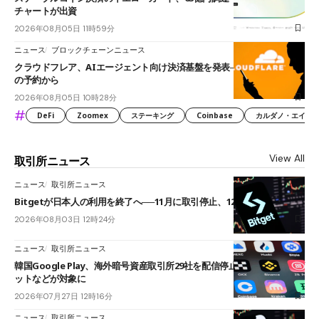
チャートが出資
2026年08月05日 11時59分
ニュース
ブロックチェーンニュース
クラウドフレア、AIエージェント向け決済基盤を発表──まずハンドル名
の予約から
2026年08月05日 10時28分
#
DeFi
Zoomex
ステーキング
Coinbase
カルダノ・エイダ（Ca
View All
取引所ニュース
ニュース
取引所ニュース
Bitgetが日本人の利用を終了へ──11月に取引停止、12月末に強制決済
2026年08月03日 12時24分
ニュース
取引所ニュース
韓国Google Play、海外暗号資産取引所29社を配信停止──OKXやバイビ
ットなどが対象に
2026年07月27日 12時16分
ニュース
取引所ニュース