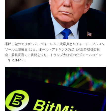
米民主党のエリザベス・ウォーレン上院議員とリチャード・ブルメン
ソール上院議員は3日、ポール・アトキンスSEC（米証券取引委員
会）委員長宛てに書簡を送り、トランプ大統領の公式ミームコイン
「$TRUMP（…