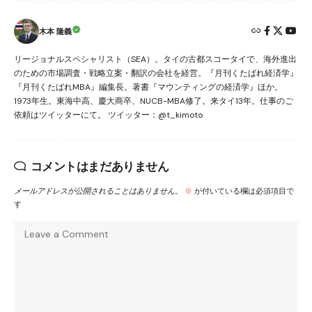
木本 隆義
リージョナルスペシャリスト（SEA）。タイの古都スコータイで、海外進出
のための市場調査・戦略立案・翻訳の会社を経営。『月刊くたばれ経済学』
『月刊くたばれMBA』編集長。著書『マウンティングの経済学』ほか。
1973年生。東海中高、慶大商卒、NUCB-MBA修了。来タイ13年。仕事のご
依頼はツイッターにて。 ツイッター：@t_kimoto
コメントはまだありません
メールアドレスが公開されることはありません。
※
が付いている欄は必須項目で
す