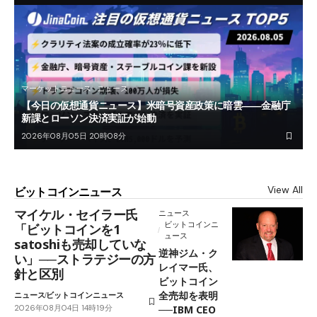
マーケットニュース
ニュース
【今日の仮想通貨ニュース】米暗号資産政策に暗雲――金融庁
新課とローソン決済実証が始動
2026年08月05日 20時08分
View All
ビットコインニュース
マイケル・セイラー氏
ニュース
ビットコインニ
「ビットコインを1
ュース
satoshiも売却していな
逆神ジム・ク
い」──ストラテジーの方
レイマー氏、
針と区別
ビットコイン
全売却を表明
ニュース
ビットコインニュース
2026年08月04日 14時19分
──IBM CEO