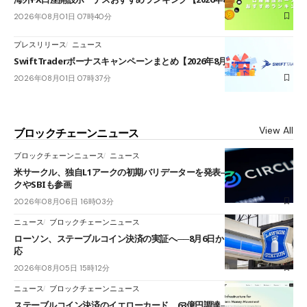
2026年08月01日 07時40分
プレスリリース
ニュース
SwiftTraderボーナスキャンペーンまとめ【2026年8月最新】
2026年08月01日 07時37分
View All
ブロックチェーンニュース
ブロックチェーンニュース
ニュース
米サークル、独自L1アークの初期バリデーターを発表――ブラックロッ
クやSBIも参画
2026年08月06日 16時03分
ニュース
ブロックチェーンニュース
ローソン、ステーブルコイン決済の実証へ──8月6日からJPYCやUSDC対
応
2026年08月05日 15時12分
ニュース
ブロックチェーンニュース
ステーブルコイン決済のイエローカード、63億円調達──ソニーやスタン