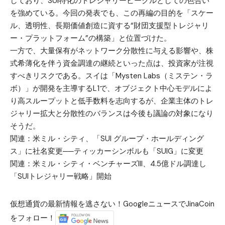
しており、SUI特化のトレジャリービークルとしての色合い
を強めている。今回の発表でも、この再編の目的を「スケー
ル、透明性、長期価値創造に資する“財団支援型トレジャリ
ー・プラットフォーム”の構築」と位置づけた。
一方で、大量保有がネットワーク分散性に与える影響や、株
式希薄化を伴う資金調達の継続といった点は、投資家が注視
すべきリスクである。スイは「Mysten Labs（ミステン・ラ
ボ）」が開発を主導するL1で、オブジェクト中心モデルによ
り高スループットと低手数料を志向するが、企業主体のトレ
ジャリー拡大と分散性のバランスは今後も議論の対象になり
そうだ。
関連：
米ミル・シティ、「SUI グループ・ホールディング
ス」に社名変更──ティッカーシンボルも「SUIG」に変更
関連：
米ミル・シティ・ベンチャーズIII、4.5億ドル調達し
「SUIトレジャリー戦略」開始
仮想通貨の最新情報を逃さない！GoogleニュースでJinaCoin
をフォロー！