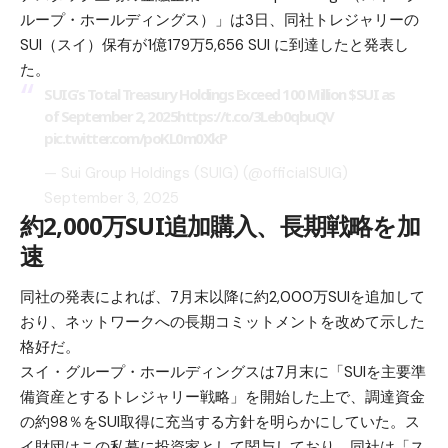
ループ・ホールディングス）」は3日、同社トレジャリーの
SUI（スイ）
保有が1億179万5,656 SUI に到達したと発表し
た。
SUIG’s Total Treasury Holdings Exceed 100 Million
$SUI
as
of September 2, 2025
https://t.co/3Leb0qbuQV
pic.twitter.com/poKL0m0XkP
— Sui Group Holdings (SUIG) (@officialSUIG)
September 3, 2025
約2,000万SUI追加購入、長期戦略を加
速
同社の発表によれば、7月末以降に約2,000万SUIを追加して
おり、ネットワークへの長期コミットメントを改めて示した
格好だ。
スイ・グループ・ホールディングスは7月末に「SUIを主要準
備資産とするトレジャリー戦略」を開始した上で、調達資金
の約98％をSUI取得に充当する
方針
を明らかにしていた。ス
イ財団はこの私募に投資家として関与しており、同社は「ス