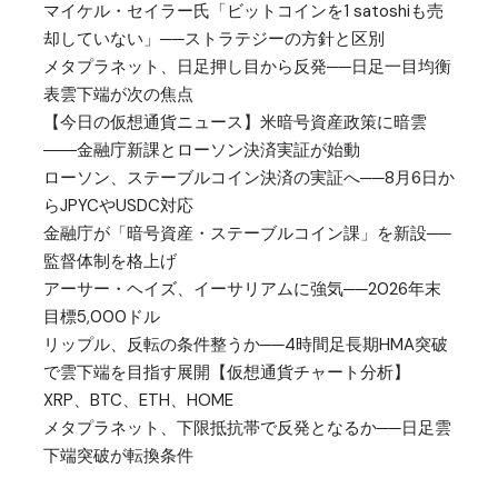
マイケル・セイラー氏「ビットコインを1 satoshiも売
却していない」──ストラテジーの方針と区別
メタプラネット、日足押し目から反発──日足一目均衡
表雲下端が次の焦点
【今日の仮想通貨ニュース】米暗号資産政策に暗雲
――金融庁新課とローソン決済実証が始動
ローソン、ステーブルコイン決済の実証へ──8月6日か
らJPYCやUSDC対応
金融庁が「暗号資産・ステーブルコイン課」を新設──
監督体制を格上げ
アーサー・ヘイズ、イーサリアムに強気──2026年末
目標5,000ドル
リップル、反転の条件整うか──4時間足長期HMA突破
で雲下端を目指す展開【仮想通貨チャート分析】
XRP、BTC、ETH、HOME
メタプラネット、下限抵抗帯で反発となるか──日足雲
下端突破が転換条件