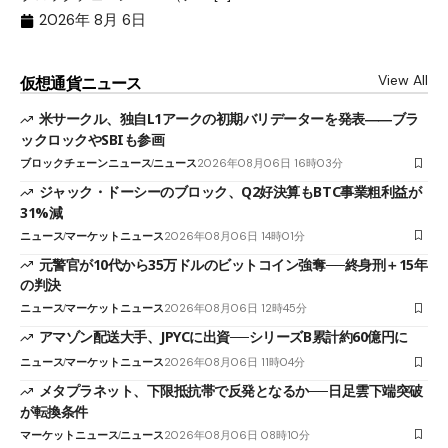
2026年 8月 6日
View All
仮想通貨ニュース
米サークル、独自L1アークの初期バリデーターを発表――ブラ
ックロックやSBIも参画
ブロックチェーンニュース
ニュース
2026年08月06日 16時03分
ジャック・ドーシーのブロック、Q2好決算もBTC事業粗利益が
31%減
ニュース
マーケットニュース
2026年08月06日 14時01分
元警官が10代から35万ドルのビットコイン強奪──終身刑＋15年
の判決
ニュース
マーケットニュース
2026年08月06日 12時45分
アマゾン配送大手、JPYCに出資──シリーズB累計約60億円に
ニュース
マーケットニュース
2026年08月06日 11時04分
メタプラネット、下限抵抗帯で反発となるか──日足雲下端突破
が転換条件
マーケットニュース
ニュース
2026年08月06日 08時10分