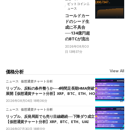
ビットコインニ
ュース
コールドカー
ドのシード生
成に不具合
──134億円超
のBTCが流出
2026年08月03
日 13時37分
View All
価格分析
ニュース
仮想通貨チャート分析
リップル、反転の条件整うか──4時間足長期HMA突破で雲下端を目指す
展開【仮想通貨チャート分析】XRP、BTC、ETH、HOME
2026年08月04日 18時36分
ニュース
仮想通貨チャート分析
リップル、反発局面でも売り目線継続──下降ダウ成立で下値追う展開
【仮想通貨チャート分析】XRP、BTC、ETH、UAI
2026年07月30日 18時11分