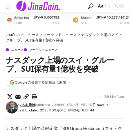
Aa
JPY-¥ 0.000759
JPY-¥ 10,237,497.21
Bitcoin
Ethe
BTC
ETH
-1.5%
+0.99%
JinaCoin
>
ニュース
>
マーケットニュース
>
ナスダック上場のスイ・
グループ、SUI保有量1億枚を突破
ニュース
マーケットニュース
ナスダック上場のスイ・グルー
プ、SUI保有量1億枚を突破
Googleの優先する情報源に追加
9 Min Read
By
木本 隆義
Published: 2025年09月04日 18時24分
Last Updated: 2025年09月04日 18時24分 6:24 PM
ナスダック上場の金融企業「SUI Group Holdings（スイ・グ