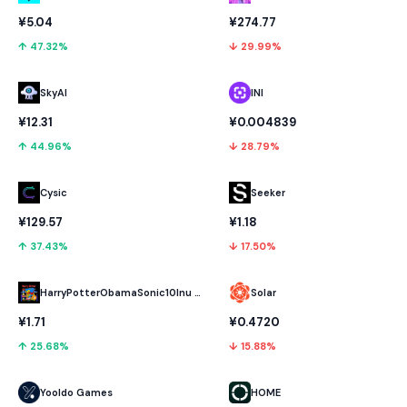
¥5.04
¥274.77
↑ 47.32%
↓ 29.99%
SkyAI
INI
¥12.31
¥0.004839
↑ 44.96%
↓ 28.79%
Cysic
Seeker
¥129.57
¥1.18
↑ 37.43%
↓ 17.50%
HarryPotterObamaSonic10Inu (ETH)
Solar
¥1.71
¥0.4720
↑ 25.68%
↓ 15.88%
Yooldo Games
HOME