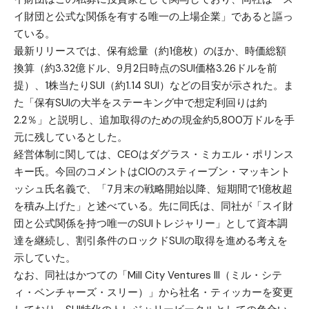
イ財団と公式な関係を有する唯一の上場企業」であると謳っ
ている。
最新リリースでは、保有総量（約1億枚）のほか、時価総額
換算（約3.32億ドル、9月2日時点のSUI価格3.26ドルを前
提）、1株当たりSUI（約1.14 SUI）などの目安が示された。ま
た「保有SUIの大半をステーキング中で想定利回りは約
2.2％」と説明し、追加取得のための現金約5,800万ドルを手
元に残しているとした。
経営体制に関しては、CEOはダグラス・ミカエル・ポリンス
キー氏。今回のコメントはCIOのスティーブン・マッキント
ッシュ氏名義で、「7月末の戦略開始以降、短期間で1億枚超
を積み上げた」と述べている。先に同氏は、同社が「スイ財
団と公式関係を持つ唯一のSUIトレジャリー」として資本調
達を継続し、割引条件のロックドSUIの取得を進める考えを
示していた。
なお、同社はかつての「Mill City Ventures III（ミル・シテ
ィ・ベンチャーズ・スリー）」から社名・ティッカーを変更