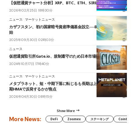
【仮想通貨チャート分析】XRP、BTC、ETH、SIREN
2026年02月25日 18時30分
ニュース
マーケットニュース
カザフスタン、初の国家暗号資産準備基金設立──BNB購入で運用開
始
2025年09月30日 02時03分
ニュース
仮想通貨取引所Gate.io、規制遵守のため日本市場撤退へ
2024年10月17日 17時40分
ニュース
マーケットニュース
メタプラネット、短・中期下落に転じるも長期は上昇継続──日足中
期HMAで反発するかが焦点
2026年04月30日 08時15分
Show More
More News:
DeFi
Zoomex
ステーキング
Coinbase