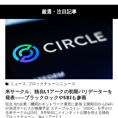
厳選・注目記事
ニュース
,
ブロックチェーンニュース
米サークル、独自L1アークの初期バリデーターを
ジ
発表――ブラックロックやSBIも参画
B
目次 11の企業・機関がネットワーク運営に参加 公開初日からDeFi
目
や決済サービスが稼働予定 ステーブルコイン「USDC」を手がけ
だ
る米サークルは5日、9月16日にメインネット公開を控える独自
大
ブロックチェーン「Arc（アー […]
半