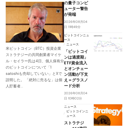
の量子コンピ
ューター警告
が発端
2026年08月04
日 11時49分
ビットコインニュ
ース
ニュース
米ビットコイン（BTC）投資企業
「ビットコイ
ストラテジーの共同創業者マイケ
ンは過渡期」
ル・セイラー氏は4日、個人保有分
ETF資金流入
のビットコインについて「1
とオンチェー
satoshiも売却していない」とXで
ン活動が下支
え＝グラスノ
説明した。 「絶対に売るな」は個
ード分析
人貯蓄者…
2026年08月04
日 10時02分
ニュース
ビットコインニ
ュース
ストラテジ