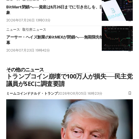
BitMart閉鎖へ──資産は8月26日までに引き出しを、日本人利用者も対
象
2026年07月26日 13時03分
ニュース
取引所ニュース
アーサー・ヘイズ創業のBitMEXが閉鎖へ──無期限先物を生んだ11年に
幕
2026年07月23日 19時42分
その他のニュース
トランプコイン崩壊で100万人が損失──民主党
議員がSECに調査要請
ミームコイン
ドナルド・トランプ
2026年08月05日 16時23分