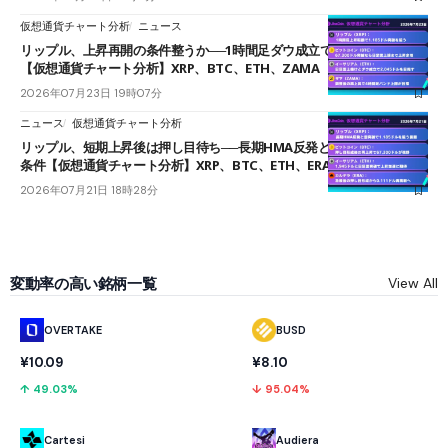
仮想通貨チャート分析
ニュース
リップル、上昇再開の条件整うか──1時間足ダウ成立で1.185ドルを狙う
【仮想通貨チャート分析】XRP、BTC、ETH、ZAMA
2026年07月23日 19時07分
ニュース
仮想通貨チャート分析
リップル、短期上昇後は押し目待ち──長期HMA反発と雲上抜けが買い
条件【仮想通貨チャート分析】XRP、BTC、ETH、ERA
2026年07月21日 18時28分
変動率の高い銘柄一覧
View All
OVERTAKE
BUSD
¥10.09
¥8.10
↑ 49.03%
↓ 95.04%
Cartesi
Audiera