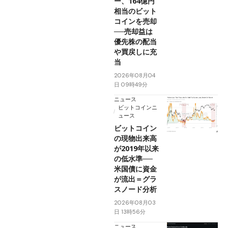
ー、164億円
相当のビット
コインを売却
──売却益は
優先株の配当
や買戻しに充
当
2026年08月04
日 09時49分
ニュース
ビットコインニ
ュース
ビットコイン
の現物出来高
が2019年以来
の低水準──
米国債に資金
が流出＝グラ
スノード分析
2026年08月03
日 13時56分
ニュース