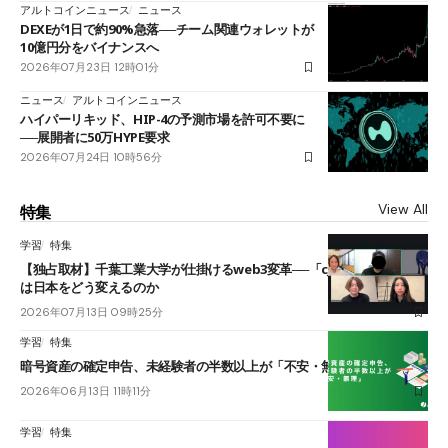
アルトコインニュース
ニュース
DEXEが1日で約90%急落──チーム関連ウォレットが
10億円分をバイナンスへ
2026年07月23日 12時01分
ニュース
アルトコインニュース
ハイパーリキッド、HIP-4の予測市場を許可不要に
──展開者に50万HYPE要求
2026年07月24日 10時56分
View All
特集
学習
特集
【独占取材】千葉工業大学が仕掛けるweb3変革──「cJPY」とAIの融合
は日本をどう変えるのか
2026年07月13日 09時25分
学習
特集
暗号資産の確定申告、未経験者の半数以上が「不安・無理」
2026年06月13日 11時11分
学習
特集