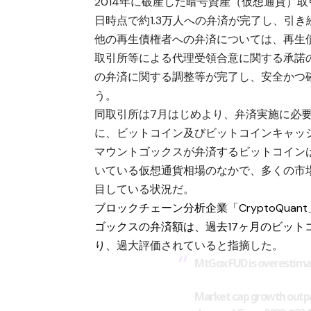
2014年に破産した暗号資産（仮想通貨）取引
日時点で約1.3万人への弁済が完了し、引
他の再生債権者への弁済については、再生
取引所等による代理受領合意に関する承諾
の弁済に関する調整等が完了し、安全かつ
う。
同取引所は7月はじめより、弁済実施に必
に、ビットコイン及びビットコインキャッ
マウントゴックスが弁済するビットコインは24
いている仮想通貨相場のなかで、多くの市
目している状況だ。
ブロックチェーン分析企業「CryptoQua
ゴックスの弁済額は、過去17ヶ月のビッ
り、
過大評価されていると指摘した。
MtGox FUD is overestima
Market cap growth outpa