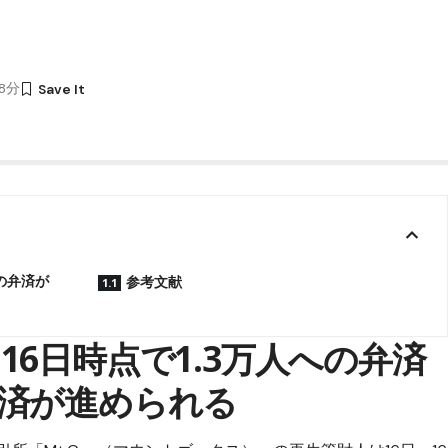
18分
の弁済が
参考文献
、
16日時点で1.3万人への弁済
済が進められる