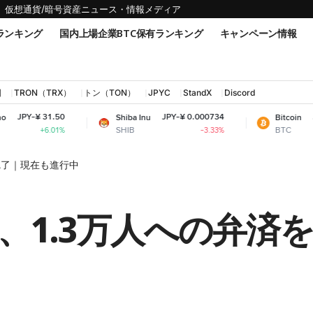
仮想通貨/暗号資産ニュース・情報メディア
ランキング
国内上場企業BTC保有ランキング
キャンペーン情報
国
TRON（TRX）
トン（TON）
JPYC
StandX
Discord
.50
JPY-¥ 0.000734
JPY-¥ 10,182
Shiba Inu
Bitcoin
SHIB
BTC
01%
-3.33%
完了｜現在も進行中
、1.3万人への弁済