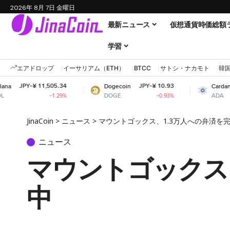
2026年 8月 7日 金曜日
最新ニュース
仮想通貨時価総額
学習
エアドロップ
イーサリアム（ETH）
BTCC
サトシ・ナカモト
韓
11,505.34
JPY-¥ 10.93
JPY-¥ 31
Dogecoin
Cardano
DOGE
ADA
-1.29%
-0.93%
+6.
JinaCoin
>
ニュース
>
マウントゴックス、1.3万人への弁済を
ニュース
マウントゴックス
中