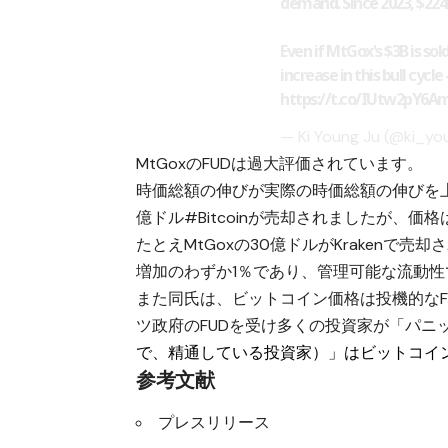
demand. Since 2023, $224
Even if MtGox's $3B is sol
increase in this bull cycl
https://t.co/IUtw2pY6A
— Ki Young Ju (@ki_yo
MtGoxのFUDは過大評価されています。
時価総額の伸びが実際の時価総額の伸びを上回
億ドル#Bitcoinが売却されましたが、価
たとえMtGoxの30億ドルがKraken
増加のわずか1％であり、管理可能な流動性
また同氏は、ビットコイン価格は投機的な
ツ政府のFUDを受け多くの投資家が「パニ
で、精通している投資家）」はビットコイ
参考文献
プレスリリース