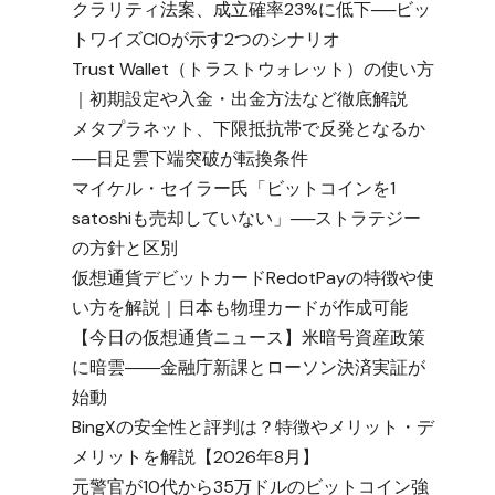
クラリティ法案、成立確率23%に低下──ビッ
トワイズCIOが示す2つのシナリオ
Trust Wallet（トラストウォレット）の使い方
｜初期設定や入金・出金方法など徹底解説
メタプラネット、下限抵抗帯で反発となるか
──日足雲下端突破が転換条件
マイケル・セイラー氏「ビットコインを1
satoshiも売却していない」──ストラテジー
の方針と区別
仮想通貨デビットカードRedotPayの特徴や使
い方を解説｜日本も物理カードが作成可能
【今日の仮想通貨ニュース】米暗号資産政策
に暗雲――金融庁新課とローソン決済実証が
始動
BingXの安全性と評判は？特徴やメリット・デ
メリットを解説【2026年8月】
元警官が10代から35万ドルのビットコイン強