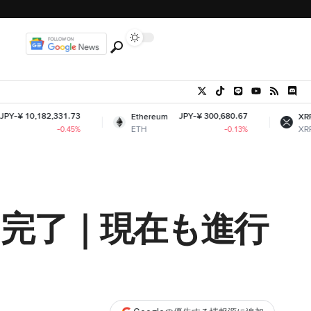
,331.73
JPY-¥ 300,680.67
JPY-¥ 161
Ethereum
XRP
ETH
XRP
-0.45%
-0.13%
-2
を完了｜現在も進行