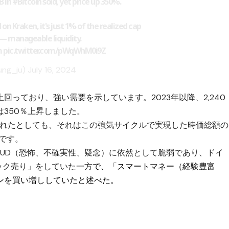
B in
#Bitcoin
sold, yet price up 350%.
d on Kraken, it's just 1% of the realized cap
e — manageable liquidity.
m
pic.twitter.com/pWqWhM0i9Z
ung_ju)
July 16, 2024
っており、強い需要を示しています。2023年以降、2,240
格は350％上昇しました。
で売却されたとしても、それはこの強気サイクルで実現した時価総額の
です。
FUD（恐怖、不確実性、疑念）に依然として脆弱であり、ドイ
ック売り」をしていた一方
で、「スマートマネー（経験豊富
ンを買い増ししていたと述べた。