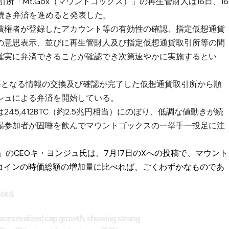
所「Mt.Gox（マウントゴックス）」の再生管財人は16日、16
き続き弁済を進めると発表した。
債権者が登録したアカウント等の有効性の確認、指定仮想通貨
の意思表示、並びに再生管財人及び指定仮想通貨取引所等の間
確実に弁済できることが確認でき次第速やかに実施するとい
要となる情報の交換及び確認が完了した仮想通貨取引所から順
シュによる弁済を開始している。
5,412BTC（約2.5兆円相当）にのぼり、低調な値動きが続
場参加者が固唾を飲んでマウントゴックスの一挙手一投足に注
nt」のCEOキ・ヨンジュ氏は、7月17日のXへの投稿で、マウント
トコインの時価総額の増加量に比べれば、ごくわずかなものであ
ted.
ces realized cap growth, showing strong