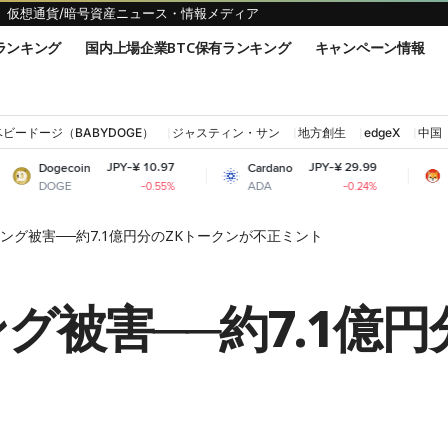
仮想通貨/暗号資産ニュース・情報メディア
ランキング
国内上場企業BTC保有ランキング
キャンペーン情報
ベビードージ（BABYDOGE）
ジャスティン・サン
地方創生
edgeX
中国
JPY-¥ 10.97
JPY-¥ 29.99
JPY-
Cardano
Shiba Inu
ADA
SHIB
-0.55%
-0.24%
ッキング被害──約7.1億円分のZKトークンが不正ミント
ング被害──約7.1億