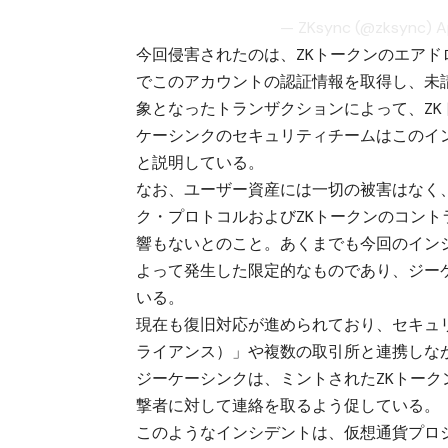
— ZKsync (@zksync)
A
今回侵害されたのは、ZKトークンのエア
でこのアカウントの認証情報を取得し、未請求
象となったトランザクションによって、ZK
ケーシンクのセキュリティチームはこのイ
と説明している。
なお、ユーザー資産には一切の被害はなく
ク・プロトコルおよびZKトークンのコント
響もないとのこと。あくまでも今回のイン
よって発生した限定的なものであり、ジー
いる。
現在も復旧対応が進められており、セキュリティ支
ライアンス）」や複数の取引所と連携しな
ジーケーシンクは、ミントされたZKトー
撃者に対して連絡を取るよう促している。
このようなインシデントは、仮想通貨プロ