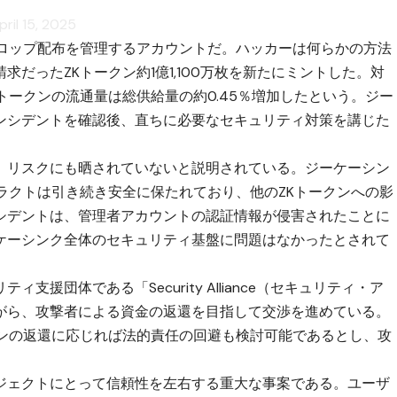
pril 15, 2025
ドロップ配布を管理するアカウントだ。ハッカーは何らかの方法
だったZKトークン約1億1,100万枚を新たにミントした。対
トークンの流通量は総供給量の約0.45％増加したという。ジー
ンシデントを確認後、直ちに必要なセキュリティ対策を講じた
、リスクにも晒されていないと説明されている。ジーケーシン
ラクトは引き続き安全に保たれており、他のZKトークンへの影
シデントは、管理者アカウントの認証情報が侵害されたことに
ケーシンク全体のセキュリティ基盤に問題はなかったとされて
援団体である「Security Alliance（セキュリティ・ア
がら、攻撃者による資金の返還を目指して交渉を進めている。
クンの返還に応じれば法的責任の回避も検討可能であるとし、攻
ジェクトにとって信頼性を左右する重大な事案である。ユーザ