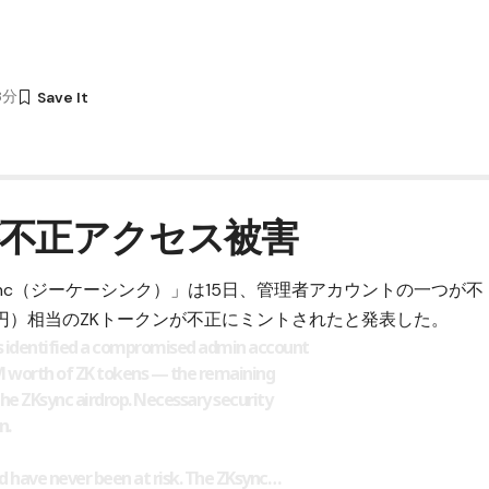
38分
不正アクセス被害
nc（ジーケーシンク）」は15日、管理者アカウントの一つが不
億円）相当のZKトークンが不正にミントされたと発表した。
s identified a compromised admin account
M worth of ZK tokens — the remaining
e ZKsync airdrop. Necessary security
n.
nd have never been at risk. The ZKsync…