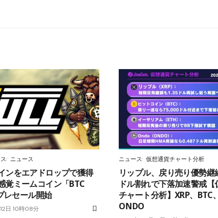
ース
ニュース
ニュース
仮想通貨チャート分析
インをエアドロップで獲得
リップル、戻り売り優勢継続─
感覚ミームコイン「BTC
ドル割れで下落加速警戒【
がプレセール開始
チャート分析】XRP、BTC
ONDO
12日 10時08分