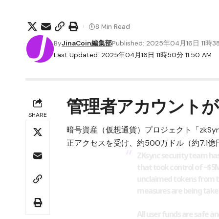
8 Min Read
By
JinaCoin編集部
Published: 2025年04月16日 11時
Last Updated: 2025年04月16日 11時50分 11:50 AM
管理者アカウントが
SHARE
暗号資産（仮想通貨）プロジェクト「zkSy
正アクセスを受け、約500万ドル（約7.1
ZKsync security team ha
that took control of ~$5
unclaimed tokens from th
measures are being take
All user funds are safe a