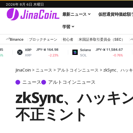
2026年 8月 6日 木曜日
最新ニュース
仮想通貨時価総額
学習
Binance
ブロックチェーン
初心者
米国証券取引委員会（SEC）
JPY-¥ 164.98
JPY-¥ 11,584.67
RP
Solana
Dogecoin
RP
SOL
DOGE
-2.23%
-0.76%
JinaCoin
>
ニュース
>
アルトコインニュース
>
zkSync、ハ
ニュース
アルトコインニュース
zkSync、ハッキ
不正ミント