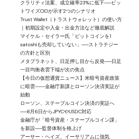
クラリティ法案、成立確率23%に低下──ビッ
トワイズCIOが示す2つのシナリオ
Trust Wallet（トラストウォレット）の使い方
｜初期設定や入金・出金方法など徹底解説
マイケル・セイラー氏「ビットコインを1
satoshiも売却していない」──ストラテジー
の方針と区別
メタプラネット、日足押し目から反発──日足
一目均衡表雲下端が次の焦点
【今日の仮想通貨ニュース】米暗号資産政策
に暗雲――金融庁新課とローソン決済実証が
始動
ローソン、ステーブルコイン決済の実証へ
──8月6日からJPYCやUSDC対応
金融庁が「暗号資産・ステーブルコイン課」
を新設──監督体制を格上げ
アーサー・ヘイズ、イーサリアムに強気