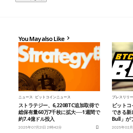
You May also Like
ニュース
ビットコインニュース
プレスリリ
ストラテジー、6,220BTC追加取得で
ビットコ
総保有量60万7千枚に拡大──1週間で
できる新
約7.4億ドル投入
Bull」
2025年07月21日 21時42分
2025年02月