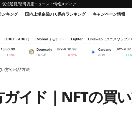
仮想通貨/暗号資産ニュース・情報メディア
ランキング
国内上場企業BTC保有ランキング
キャンペーン情報
ル
ai16z（AI16Z）
Monad（モナド）
Lighter
Uniswap（ユニスワップ／
JPY-¥ 10.98
JPY-¥ 32.04
Dogecoin
Cardano
DOGE
ADA
-0.56%
+7.09%
の買い方や出品方法
使い方ガイド｜NFTの