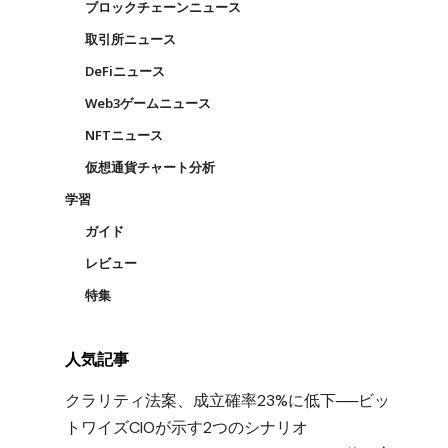
ブロックチェーンニュース
取引所ニュース
DeFiニュース
Web3ゲームニュース
NFTニュース
仮想通貨チャート分析
学習
ガイド
レビュー
特集
人気記事
クラリティ法案、成立確率23%に低下──ビッ
トワイズCIOが示す2つのシナリオ