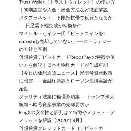
Trust Wallet（トラストウォレット）の使い方
｜初期設定や入金・出金方法など徹底解説
メタプラネット、下限抵抗帯で反発となるか
──日足雲下端突破が転換条件
マイケル・セイラー氏「ビットコインを1
satoshiも売却していない」──ストラテジー
の方針と区別
仮想通貨デビットカードRedotPayの特徴や使
い方を解説｜日本も物理カードが作成可能
【今日の仮想通貨ニュース】米暗号資産政策
に暗雲――金融庁新課とローソン決済実証が
始動
クラリティ法案に倫理条項案──トランプ米大
統領へ暗号資産事業の売却要求か
BingXの安全性と評判は？特徴やメリット・デ
メリットを解説【2026年8月】
仮想通貨クレジットカード（デビットカー