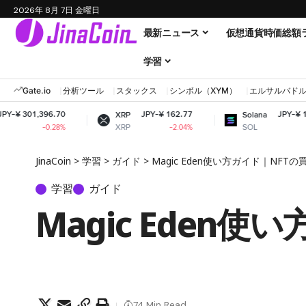
2026年 8月 7日 金曜日
最新ニュース
仮想通貨時価総額
学習
Gate.io
分析ツール
スタックス
シンボル（XYM）
エルサルバド
6.70
JPY-¥ 162.77
JPY-¥ 11,550.00
XRP
Solana
XRP
SOL
.28%
-2.04%
-1.18%
JinaCoin
>
学習
>
ガイド
>
Magic Eden使い方ガイド｜NFT
学習
ガイド
Magic Eden
74 Min Read