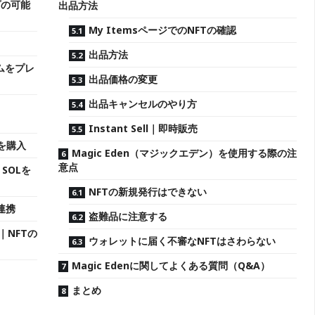
プの可能
出品方法
My ItemsページでのNFTの確認
出品方法
ームをプレ
出品価格の変更
出品キャンセルのやり方
Instant Sell｜即時販売
Lを購入
Magic Eden（マジックエデン）を使用する際の注
意点
・SOLを
NFTの新規発行はできない
を連携
盗難品に注意する
｜NFTの
ウォレットに届く不審なNFTはさわらない
Magic Edenに関してよくある質問（Q&A）
まとめ