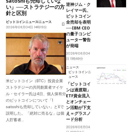
satoshiも売却していな
逆神ジム・ク
い」──ストラテジーの方
レイマー氏、
針と区別
ビットコイン
全売却を表明
ビットコインニュース
ニュース
2026年08月04日 14時19分
──IBM CEO
の量子コンピ
ューター警告
が発端
2026年08月04
日 11時49分
ニュース
ビットコインニ
ュース
米ビットコイン（BTC）投資企業
「ビットコイ
ストラテジーの共同創業者マイケ
ンは過渡期」
ル・セイラー氏は4日、個人保有分
ETF資金流入
のビットコインについて「1
とオンチェー
satoshiも売却していない」とXで
ン活動が下支
え＝グラスノ
説明した。 「絶対に売るな」は個
ード分析
人貯蓄者…
2026年08月04