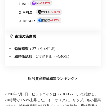
INI
-37.17%
INI：
MPLX
-0.57%
MPLX：
DESO
-1.27%
DESO：
市場の温度感
恐怖指数：
27（やや回復）
総時価総額：
2.17兆ドル（+1.40%）
暗号資産時価総額ランキング＞
2026年7月6日、ビットコインは63,008.27ドルで推移し、
24時間で0.53%上昇した。イーサリアム、リップルも小幅高
となり、総時価総額は2.17兆ドルへ1.40%増加。恐怖指数も