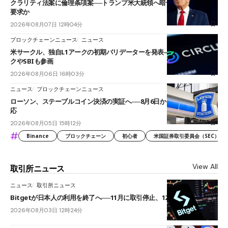
クラリティ法案に倫理条項案──トランプ米大統領へ暗号資産事業の売却
要求か
2026年08月07日 12時04分
ブロックチェーンニュース
ニュース
米サークル、独自L1アークの初期バリデーターを発表――ブラックロッ
クやSBIも参画
2026年08月06日 16時03分
ニュース
ブロックチェーンニュース
ローソン、ステーブルコイン決済の実証へ──8月6日からJPYCやUSDC対
応
2026年08月05日 15時12分
#
Binance
ブロックチェーン
初心者
米国証券取引委員会（SEC）
View All
取引所ニュース
ニュース
取引所ニュース
Bitgetが日本人の利用を終了へ──11月に取引停止、12月末に強制決済
2026年08月03日 12時24分