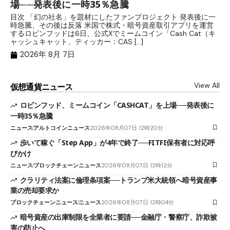
場──発表後に一時35％急騰
保
目次 「幻の社名」を題材にしたファンプロジェクト 発表後に一
目
時急騰、その後は反落 米国で株式・暗号資産取引アプリを運営
中
するロビンフッドは6日、公式Xでミームコイン「Cash Cat（キ
「
ャッシュキャット、ティッカー：CAS […]
間
2026年 8月 7日
View All
仮想通貨ニュース
ロビンフッド、ミームコイン「CASHCAT」を上場──発表後に
一時35％急騰
ニュース
アルトコインニュース
2026年08月07日 12時20分
歩いて稼ぐ「Step App」が4年で終了──FITFI保有者に対応呼
びかけ
ニュース
ブロックチェーンニュース
2026年08月07日 12時12分
クラリティ法案に倫理条項案──トランプ米大統領へ暗号資産事
業の売却要求か
ブロックチェーンニュース
ニュース
2026年08月07日 12時04分
暗号資産の出庫制限を全業者に要請──金融庁・警察庁、詐欺被
害の防止へ