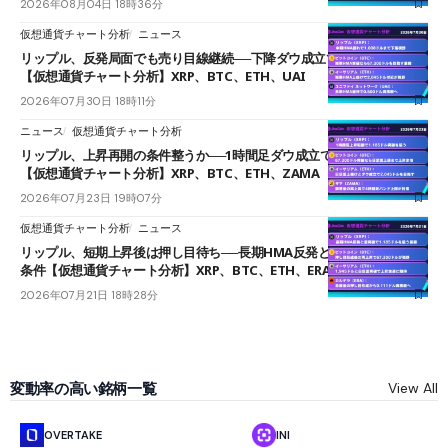
2026年08月04日 18時36分
仮想通貨チャート分析
ニュース
リップル、反発局面でも売り目線継続──下降ダウ成立で下値追う展開
【仮想通貨チャート分析】XRP、BTC、ETH、UAI
2026年07月30日 18時11分
ニュース
仮想通貨チャート分析
リップル、上昇再開の条件整うか──1時間足ダウ成立で1.185ドルを狙う
【仮想通貨チャート分析】XRP、BTC、ETH、ZAMA
2026年07月23日 19時07分
仮想通貨チャート分析
ニュース
リップル、短期上昇後は押し目待ち──長期HMA反発と雲上抜けが買い
条件【仮想通貨チャート分析】XRP、BTC、ETH、ERA
2026年07月21日 18時28分
変動率の高い銘柄一覧
View All
OVERTAKE
INI