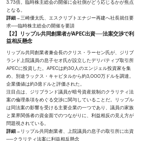
3.73倍。臨時株主総会の開催に会社側がどう応じるかが焦点
となる。
詳細→
三崎優太氏、エスクリプトエナジー再建へ社長就任要
求──臨時株主総会の開催を要請
【2】リップル共同創業者がAPEC出資──法案交渉で利
益相反懸念
リップル共同創業者兼会長のクリス・ラーセン氏が、ジリブ
ランド上院議員の息子セオ氏が設立したデリバティブ取引所
APECに投資した。APECは約30人のエンジェル投資家を集
め、別途ラックス・キャピタルから約3,000万ドルを調達。
企業価値は約3億ドルと評価された。
注目点は、ジリブランド議員が暗号資産規制のクラリティ法
案の倫理条項をめぐる交渉に関与していることだ。リップル
は同法案の影響を受ける主要企業の一つであり、議員の家族
と業界関係者の資金面でのつながりに、利益相反の見え方が
問題視されている。
詳細→
リップル共同創業者、上院議員の息子の取引所に出資
──クラリティ法案に利益相反懸念