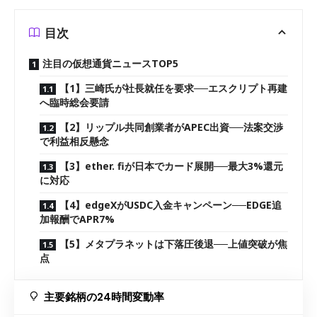
目次
注目の仮想通貨ニュースTOP5
【1】三崎氏が社長就任を要求──エスクリプト再建
へ臨時総会要請
【2】リップル共同創業者がAPEC出資──法案交渉
で利益相反懸念
【3】ether. fiが日本でカード展開──最大3%還元
に対応
【4】edgeXがUSDC入金キャンペーン──EDGE追
加報酬でAPR7%
【5】メタプラネットは下落圧後退──上値突破が焦
点
主要銘柄の24時間変動率