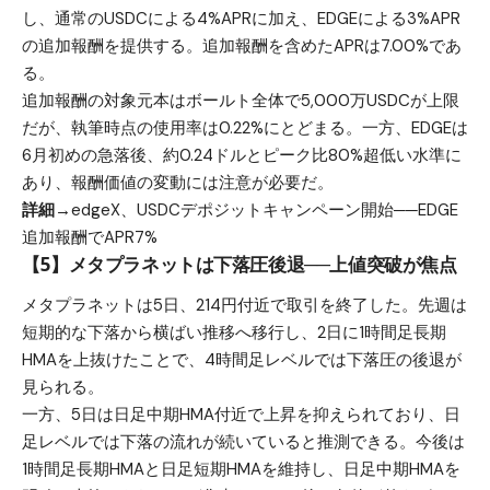
し、通常のUSDCによる4%APRに加え、EDGEによる3%APR
の追加報酬を提供する。追加報酬を含めたAPRは7.00%であ
る。
追加報酬の対象元本はボールト全体で5,000万USDCが上限
だが、執筆時点の使用率は0.22%にとどまる。一方、EDGEは
6月初めの急落後、約0.24ドルとピーク比80%超低い水準に
あり、報酬価値の変動には注意が必要だ。
詳細→
edgeX、USDCデポジットキャンペーン開始──EDGE
追加報酬でAPR7%
【5】メタプラネットは下落圧後退──上値突破が焦点
メタプラネットは5日、214円付近で取引を終了した。先週は
短期的な下落から横ばい推移へ移行し、2日に1時間足長期
HMAを上抜けたことで、4時間足レベルでは下落圧の後退が
見られる。
一方、5日は日足中期HMA付近で上昇を抑えられており、日
足レベルでは下落の流れが続いていると推測できる。今後は
1時間足長期HMAと日足短期HMAを維持し、日足中期HMAを