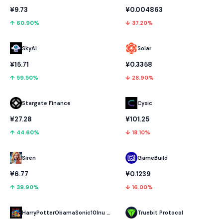
¥9.73
¥0.004863
↑ 60.90%
↓ 37.20%
SkyAI
Solar
¥15.71
¥0.3358
↑ 59.50%
↓ 28.90%
Stargate Finance
Cysic
¥27.28
¥101.25
↑ 44.60%
↓ 18.10%
GameBuild
Siren
¥0.1239
¥6.77
↓ 16.00%
↑ 39.90%
HarryPotterObamaSonic10Inu (ETH)
Truebit Protocol