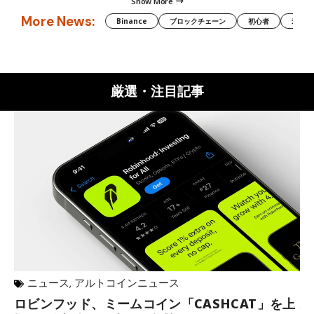
Show More
More News:
Binance
ブロックチェーン
初心者
米国証
厳選・注目記事
ニュース
,
アルトコインニュース
ロビンフッド、ミームコイン「CASHCAT」を上
歩