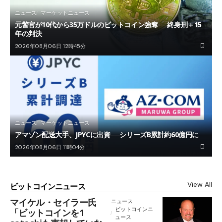
ニュース
マーケットニュース
元警官が10代から35万ドルのビットコイン強奪──終身刑＋15
年の判決
2026年08月06日 12時45分
ニュース
マーケットニュース
アマゾン配送大手、JPYCに出資──シリーズB累計約60億円に
2026年08月06日 11時04分
View All
ビットコインニュース
マイケル・セイラー氏
ニュース
ビットコインニ
「ビットコインを1
ュース