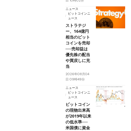
日 10時02分
ニュース
ビットコインニ
ュース
ストラテジ
ー、164億円
相当のビット
コインを売却
──売却益は
優先株の配当
や買戻しに充
当
2026年08月04
日 09時49分
ニュース
ビットコインニ
ュース
ビットコイン
の現物出来高
が2019年以来
の低水準──
米国債に資金