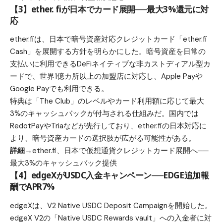
【3】ether. fiが日本でカード展開──最大3%還元に対
応
ether.fiは、日本で暗号資産対応クレジットカード「ether.fi
Cash」を展開する方針を明らかにした。暗号資産を日常の
支払いに利用できるDeFiネイティブな非カストディアル型カ
ードで、世界1億カ所以上の加盟店に対応し、Apple Payや
Google Payでも利用できる。
特典は「The Club」のレベルやカード利用額に応じて最大
3%のキャッシュバックが付与される仕組みだ。国内では
RedotPayやTriaなどが先行しており、ether.fiの日本対応に
より、暗号資産カードの選択肢が広がる可能性がある。
詳細→
ether.fi、日本で仮想通貨クレジットカード展開へ──
最大3%のキャッシュバック提供
【4】edgeXがUSDC入金キャンペーン──EDGE追加報
酬でAPR7%
edgeXは、V2 Native USDC Deposit Campaignを開始した。
edgeX V2の「Native USDC Rewards vault」への入金者に対