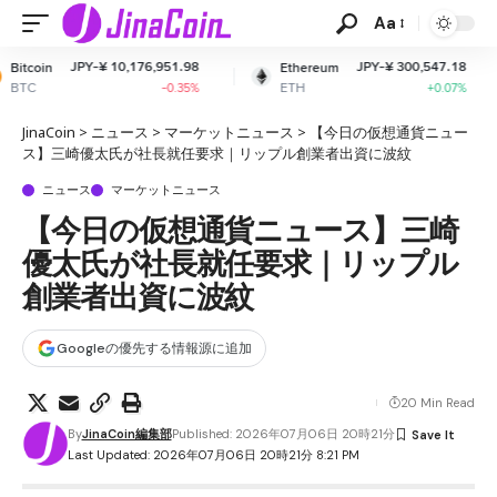
Aa
 10,176,951.98
JPY-¥ 300,547.18
JP
Ethereum
XRP
ETH
XRP
-0.35%
+0.07%
JinaCoin
>
ニュース
>
マーケットニュース
>
【今日の仮想通貨ニュー
ス】三崎優太氏が社長就任要求｜リップル創業者出資に波紋
ニュース
マーケットニュース
【今日の仮想通貨ニュース】三崎
優太氏が社長就任要求｜リップル
創業者出資に波紋
Googleの優先する情報源に追加
20 Min Read
By
JinaCoin編集部
Published: 2026年07月06日 20時21分
Last Updated: 2026年07月06日 20時21分 8:21 PM