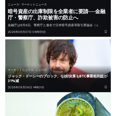
ニュース
マーケットニュース
暗号資産の出庫制限を全業者に要請──金融
庁・警察庁、詐欺被害の防止へ
金融庁は8月6日、警察庁と連名で日本暗号資産等取引業協会（J…
2026年08月07日 09時55分
マーケットニュース
ニュース
ジャック・ドーシーのブロック、Q2好決算もBTC事業粗利益が
31%減
2026年08月06日 14時01分