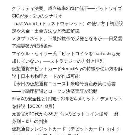
クラリティ法案、成立確率23%に低下──ビットワイズ
CIOが示す2つのシナリオ
Trust Wallet（トラストウォレット）の使い方｜初期設
定や入金・出金方法など徹底解説
メタプラネット、下限抵抗帯で反発となるか──日足雲
下端突破が転換条件
マイケル・セイラー氏「ビットコインを1 satoshiも売
却していない」──ストラテジーの方針と区別
仮想通貨デビットカードRedotPayの特徴や使い方を解
説｜日本も物理カードが作成可能
【今日の仮想通貨ニュース】米暗号資産政策に暗雲
――金融庁新課とローソン決済実証が始動
BingXの安全性と評判は？特徴やメリット・デメリット
を解説【2026年8月】
元警官が10代から35万ドルのビットコイン強奪──終
身刑＋15年の判決
仮想通貨クレジットカード（デビットカード）おすす