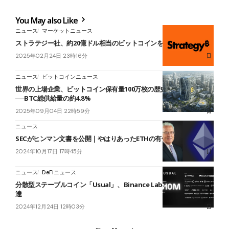
You May also Like
ニュース
マーケットニュース
ストラテジー社、約20億ドル相当のビットコインを追加購入
2025年02月24日 23時16分
ニュース
ビットコインニュース
世界の上場企業、ビットコイン保有量100万枚の歴史的節目を突破
──BTC総供給量の約4.8%
2025年09月04日 22時59分
ニュース
SECがヒンマン文書を公開｜やはりあったETHの有価証券性への言及
2024年10月17日 17時45分
ニュース
DeFiニュース
分散型ステーブルコイン「Usual」、Binance Labsらから15億円調
達
2024年12月24日 12時03分