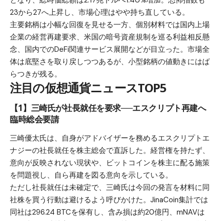
23から27へ上昇し、市場心理はやや持ち直している。
主要銘柄は小幅な回復を見せる一方、個別材料では国内上場
企業の経営再建要求、米国の暗号資産規制を巡る利益相反懸
念、国内でのDeFi関連サービス展開などが目立った。市場全
体は底堅さを取り戻しつつあるが、小型銘柄の値動きにはば
らつきが残る。
注目の仮想通貨ニュースTOP5
【1】三崎氏が社長就任を要求──エスクリプト再建へ
臨時総会要請
三崎優太氏は、自身がアドバイザーを務めるエスクリプトエ
ナジーの社長就任を株主総会で直訴した。経営権を持たず、
意向が反映されない現状や、ビットコインを株主に配る施策
を問題視し、自ら再建を図る意向を示している。
ただし社長就任は未確定で、三崎氏は今回の発言を材料に同
社株を買う行動は避けるよう呼びかけた。JinaCoin集計では
同社は296.24 BTCを保有し、含み損は約20億円、mNAVは