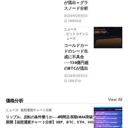
が流出＝グラ
スノード分析
2026年08月03
日 13時56分
ニュース
ビットコインニ
ュース
コールドカー
ドのシード生
成に不具合
──134億円超
のBTCが流出
2026年08月03
日 13時37分
View All
価格分析
ニュース
仮想通貨チャート分析
リップル、反転の条件整うか──4時間足長期HMA突破で雲下端を目指す
展開【仮想通貨チャート分析】XRP、BTC、ETH、HOME