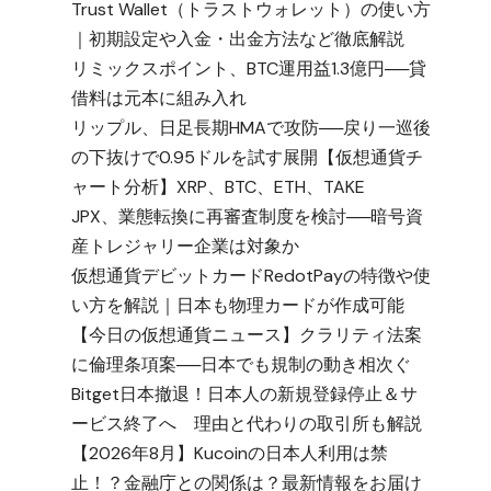
Trust Wallet（トラストウォレット）の使い方
｜初期設定や入金・出金方法など徹底解説
リミックスポイント、BTC運用益1.3億円──貸
借料は元本に組み入れ
リップル、日足長期HMAで攻防──戻り一巡後
の下抜けで0.95ドルを試す展開【仮想通貨チ
ャート分析】XRP、BTC、ETH、TAKE
テ
JPX、業態転換に再審査制度を検討──暗号資
産トレジャリー企業は対象か
仮想通貨デビットカードRedotPayの特徴や使
い方を解説｜日本も物理カードが作成可能
【今日の仮想通貨ニュース】クラリティ法案
に倫理条項案──日本でも規制の動き相次ぐ
Bitget日本撤退！日本人の新規登録停止＆サ
ービス終了へ 理由と代わりの取引所も解説
【2026年8月】Kucoinの日本人利用は禁
止！？金融庁との関係は？最新情報をお届け