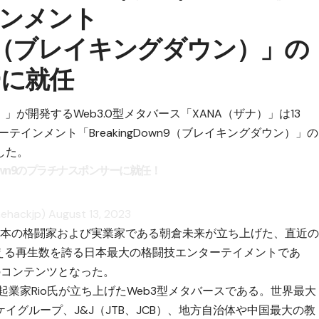
ンメント
wn9（ブレイキングダウン）」の
に就任
ズ）」が開発するWeb3.0型メタバース「XANA（ザナ）」は13
インメント「BreakingDown9（ブレイキングダウン）」の
した。
gDown9のプラチナスポンサーに就任！
hackjp)
August 13, 2023
ン）は日本の格闘家および実業家である朝倉未来が立ち上げた、直近
超える再生数を誇る日本最大の格闘技エンターテイメントであ
のコンテンツとなった。
3起業家Rio氏が立ち上げたWeb3型メタバースである。世界最大
グループ、J&J（JTB、JCB）、地方自治体や中国最大の教