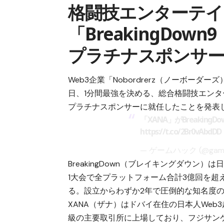
格闘技エンターテイ
「BreakingDo
プラチナスポンサー
Web3企業「Nobordrerz（ノーボーダー
日、1分間最強を決める、総合格闘技エンターテ
プラチナスポンサーに就任したことを発表
「XANA」がBreakin
https://t.co/2Br0vAbdDD
— ゲームハック (@game
BreakingDown（ブレイキングダウ
1大会で全プラットフォーム合計3億回を
る。設立からわずか2年で圧倒的な知名度
XANA（ザナ）はドバイ在住の日本人Web
級の主要取引所に上場しており、フジサンケイ