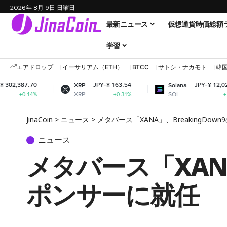
2026年 8月 9日 日曜日
最新ニュース
仮想通貨時価総額
学習
エアドロップ
イーサリアム（ETH）
BTCC
サトシ・ナカモト
韓
JPY-¥ 163.54
JPY-¥ 12,024.94
XRP
Solana
XRP
SOL
+0.31%
+2.04%
JinaCoin
>
ニュース
>
メタバース「XANA」、BreakingDo
ニュース
メタバース「XANA
ポンサーに就任