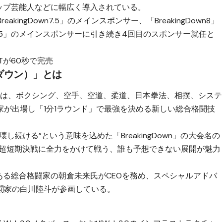
トップ芸能人などに幅広く導入されている。
eakingDown7.5」のメインスポンサー、「BreakingDown8」
wn8.5」のメインスポンサーに引き続き4回目のスポンサー就任と
NFTが60秒で完売
グダウン）」とは
ウン）」は、ボクシング、空手、空道、柔道、日本拳法、相撲、シス
が出場し「1分1ラウンド」で最強を決める新しい総合格闘技
続ける”という意味を込めた「BreakingDown」の大会名の
う超短期決戦に全力をかけて戦う、誰も予想できない展開が魅力
でもある総合格闘家の朝倉未来氏がCEOを務め、スペシャルアドバ
闘家の白川陸斗が参画している。