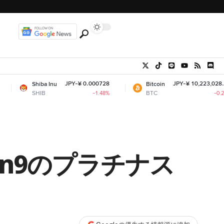
JPY-¥ 0.000728
JPY-¥ 10,223,028.13
ba Inu
Bitcoin
IB
BTC
-1.48%
-0.21%
own9のプラチナス