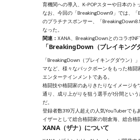
育機関への導入、K-POPスターや日本の
なお、今回の「BreakingDown9」では、「Br
のプラチナスポンサー、「BreakingDo
なった。
関連：
XANA、BreakingDownとのコラボ
「BreakingDown（ブレイキン
「BreakingDown（ブレイキングダ
マなど、様々なバックボーンをもった格闘家
エンターテインメントである。
格闘技や格闘家のありきたりなイメージを“壊し
通り、成り上がりを狙う選手が1分間とい
だ。
登録者数319万人超えの人気YouTuber
イザーとして総合格闘家の朝倉海、総合格
XANA（ザナ）について​