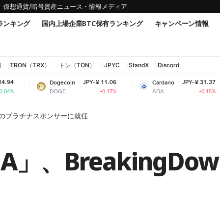
仮想通貨/暗号資産ニュース・情報メディア
ランキング
国内上場企業BTC保有ランキング
キャンペーン情報
国
TRON（TRX）
トン（TON）
JPYC
StandX
Discord
JPY-¥ 11.06
JPY-¥ 31.37
Dogecoin
Cardano
Shi
DOGE
ADA
SH
-0.17%
-0.15%
wn9のプラチナスポンサーに就任
」、BreakingD