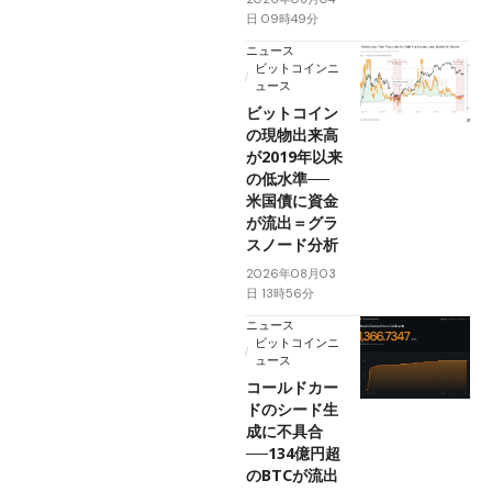
日 09時49分
ニュース
ビットコインニ
ュース
ビットコイン
の現物出来高
が2019年以来
の低水準──
米国債に資金
が流出＝グラ
スノード分析
2026年08月03
日 13時56分
ニュース
ビットコインニ
ュース
コールドカー
ドのシード生
成に不具合
──134億円超
のBTCが流出