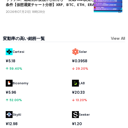
条件【仮想通貨チャート分析】XRP、BTC、ETH、ERA
2026年07月21日 18時28分
変動率の高い銘柄一覧
View All
Cartesi
Solar
¥5.18
¥0.3958
↑ 59.40%
↓ 29.20%
Biconomy
LAB
¥5.96
¥20.33
↑ 52.00%
↓ 13.20%
SkyAI
Seeker
¥12.98
¥1.20