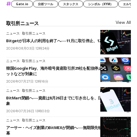
#
Gate.io
分析ツール
スタックス
シンボル（XYM）
エルサル
View All
取引所ニュース
ニュース
取引所ニュース
Bitgetが日本人の利用を終了へ──11月に取引停止、12月末に強制決済
2026年08月03日 12時24分
ニュース
取引所ニュース
韓国Google Play、海外暗号資産取引所29社を配信停止──OKXやバイビ
ットなどが対象に
2026年07月27日 12時16分
ニュース
取引所ニュース
BitMart閉鎖へ──資産は8月26日までに引き出しを、日本人利用者も対
象
2026年07月26日 13時03分
ニュース
取引所ニュース
アーサー・ヘイズ創業のBitMEXが閉鎖へ──無期限先物を生んだ11年に
幕