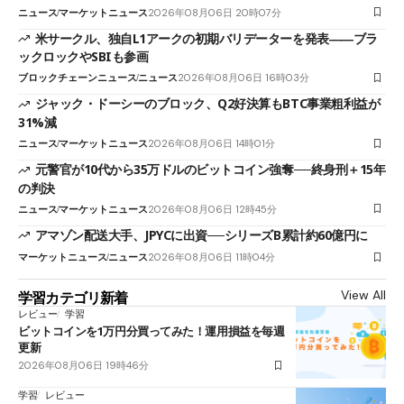
ニュース
マーケットニュース
2026年08月06日 20時07分
米サークル、独自L1アークの初期バリデーターを発表――ブラ
ックロックやSBIも参画
ブロックチェーンニュース
ニュース
2026年08月06日 16時03分
ジャック・ドーシーのブロック、Q2好決算もBTC事業粗利益が
31%減
ニュース
マーケットニュース
2026年08月06日 14時01分
元警官が10代から35万ドルのビットコイン強奪──終身刑＋15年
の判決
ニュース
マーケットニュース
2026年08月06日 12時45分
アマゾン配送大手、JPYCに出資──シリーズB累計約60億円に
マーケットニュース
ニュース
2026年08月06日 11時04分
View All
学習カテゴリ新着
レビュー
学習
ビットコインを1万円分買ってみた！運用損益を毎週
更新
2026年08月06日 19時46分
学習
レビュー