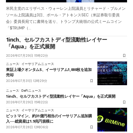
米民主党のエリザベス・ウォーレン上院議員とリチャード・ブルメン
ソール上院議員は3日、ポール・アトキンスSEC（米証券取引委員
会）委員長宛てに書簡を送り、トランプ大統領の公式ミームコイン
「$TRUMP（…
1inch、セルフカストディ型流動性レイヤー
「Aqua」を正式展開
2026年07月29日 15時22分
ニュース
イーサリアムニュース
東証上場クオンタムS、イーサリアム1,000枚を追加
売却
2026年07月31日 12時29分
ニュース
DeFiニュース
1inch、セルフカストディ型流動性レイヤー「Aqua」を正式展開
2026年07月29日 15時22分
ニュース
イーサリアムニュース
ビットマイン、約31億円相当のイーサリアム追加購
入──総資産は1.9兆円規模に
2026年07月28日 12時06分