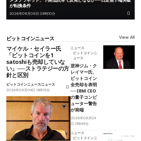
が転換条件
2026年08月06日 08時10分
View All
ビットコインニュース
マイケル・セイラー氏
ニュース
ビットコインニ
「ビットコインを1
ュース
satoshiも売却していな
逆神ジム・ク
い」──ストラテジーの方
レイマー氏、
針と区別
ビットコイン
全売却を表明
ビットコインニュース
ニュース
2026年08月04日 14時19分
──IBM CEO
の量子コンピ
ューター警告
が発端
2026年08月04
日 11時49分
ニュース
ビットコインニ