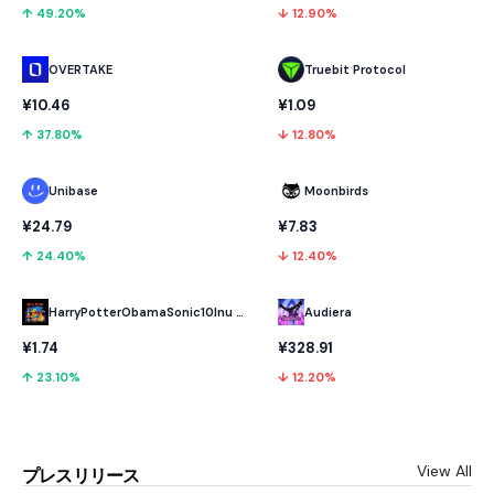
↑ 49.20%
↓ 12.90%
OVERTAKE
Truebit Protocol
¥10.46
¥1.09
↑ 37.80%
↓ 12.80%
Unibase
Moonbirds
¥24.79
¥7.83
↑ 24.40%
↓ 12.40%
HarryPotterObamaSonic10Inu (ETH)
Audiera
¥1.74
¥328.91
↑ 23.10%
↓ 12.20%
View All
プレスリリース