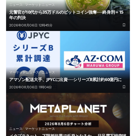
ニュース
マーケットニュース
元警官が10代から35万ドルのビットコイン強奪──終身刑＋15
年の判決
2026年08月06日 12時45分
マーケットニュース
ニュース
アマゾン配送大手、JPYCに出資──シリーズB累計約60億円に
2026年08月06日 11時04分
ニュース
マーケットニュース
メタプラネット、下限抵抗帯で反発となるか──日足雲下端突破