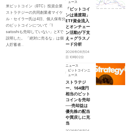
ュース
米ビットコイン（BTC）投資企業
「ビットコイ
ストラテジーの共同創業者マイケ
ンは過渡期」
ル・セイラー氏は4日、個人保有分
ETF資金流入
のビットコインについて「1
とオンチェー
satoshiも売却していない」とXで
ン活動が下支
え＝グラスノ
説明した。 「絶対に売るな」は個
ード分析
人貯蓄者…
2026年08月04
日 10時02分
ニュース
ビットコインニ
ュース
ストラテジ
ー、164億円
相当のビット
コインを売却
──売却益は
優先株の配当
や買戻しに充
当
2026年08月04