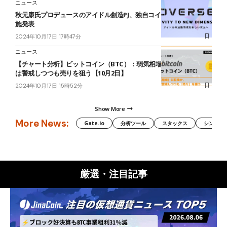
ニュース
秋元康氏プロデュースのアイドル創造PJ、独自コインNIDTのIEO実
施発表
2024年10月17日 17時47分
ニュース
【チャート分析】ビットコイン（BTC）：弱気相場に転換か、短期
は警戒しつつも売りを狙う【10月2日】
2024年10月17日 15時52分
Show More
More News:
Gate.io
分析ツール
スタックス
シンボル（
厳選・注目記事