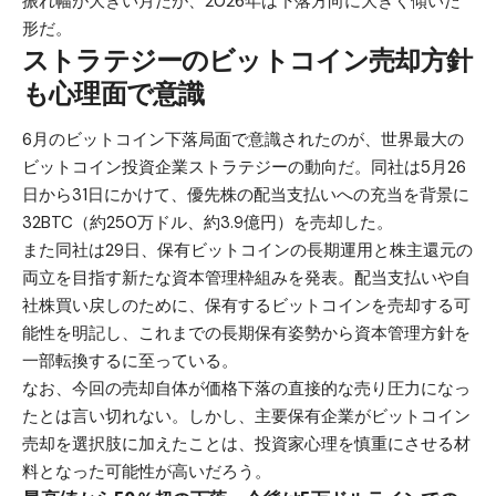
振れ幅が大きい月だが、2026年は下落方向に大きく傾いた
形だ。
ストラテジーのビットコイン売却方針
も心理面で意識
6月のビットコイン下落局面で意識されたのが、世界最大の
ビットコイン投資企業ストラテジーの動向だ。同社は5月26
日から31日にかけて、優先株の配当支払いへの充当を背景に
32BTC（約250万ドル、約3.9億円）を売却した。
また同社は29日、保有ビットコインの長期運用と株主還元の
両立を目指す新たな資本管理枠組みを発表。配当支払いや自
社株買い戻しのために、保有するビットコインを売却する可
能性を明記し、これまでの長期保有姿勢から資本管理方針を
一部転換するに至っている。
なお、今回の売却自体が価格下落の直接的な売り圧力になっ
たとは言い切れない。しかし、主要保有企業がビットコイン
売却を選択肢に加えたことは、投資家心理を慎重にさせる材
料となった可能性が高いだろう。