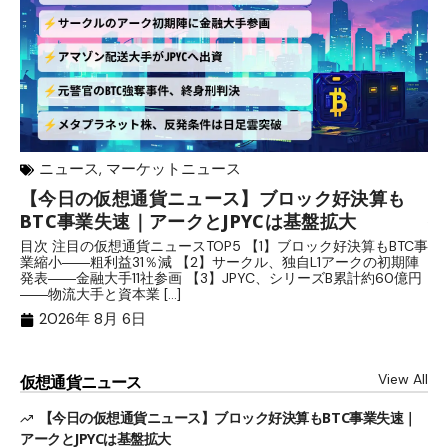
ニュース
,
マーケットニュース
【今日の仮想通貨ニュース】ブロック好決算も
米
BTC事業失速｜アークとJPYCは基盤拡大
発
目次 注目の仮想通貨ニュースTOP5 【1】ブロック好決算もBTC事
目
業縮小――粗利益31％減 【2】サークル、独自L1アークの初期陣
や
発表――金融大手11社参画 【3】JPYC、シリーズB累計約60億円
る
――物流大手と資本業 […]
ブ
2026年 8月 6日
View All
仮想通貨ニュース
【今日の仮想通貨ニュース】ブロック好決算もBTC事業失速｜
アークとJPYCは基盤拡大