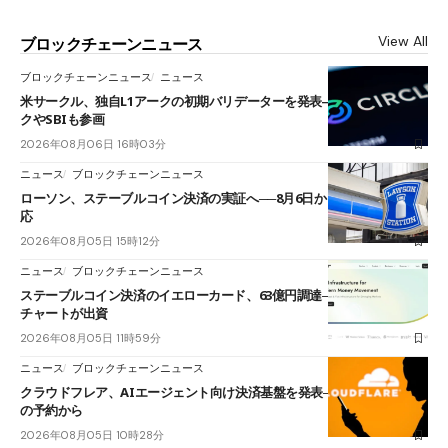
View All
ブロックチェーンニュース
ブロックチェーンニュース
ニュース
米サークル、独自L1アークの初期バリデーターを発表――ブラックロッ
クやSBIも参画
2026年08月06日 16時03分
ニュース
ブロックチェーンニュース
ローソン、ステーブルコイン決済の実証へ──8月6日からJPYCやUSDC対
応
2026年08月05日 15時12分
ニュース
ブロックチェーンニュース
ステーブルコイン決済のイエローカード、63億円調達──ソニーやスタン
チャートが出資
2026年08月05日 11時59分
ニュース
ブロックチェーンニュース
クラウドフレア、AIエージェント向け決済基盤を発表──まずハンドル名
の予約から
2026年08月05日 10時28分