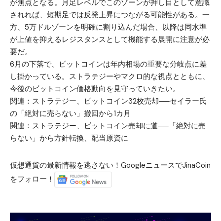
が焦点となる。月足レベルでこのゾーンが押し目として意識
されれば、短期足では反発上昇につながる可能性がある。一
方、5万ドルゾーンを明確に割り込んだ場合、以降は同水準
が上値を抑えるレジスタンスとして機能する展開に注意が必
要だ。
6月の下落で、ビットコインは年内相場の重要な分岐点に差
し掛かっている。ストラテジーやマクロ的な視点とともに、
今後のビットコイン価格動向を見守っていきたい。
関連：
ストラテジー、ビットコイン32枚売却──セイラー氏
の「絶対に売らない」撤回から1カ月
関連：
ストラテジー、ビットコイン売却に道──「絶対に売
らない」から方針転換、配当原資に
仮想通貨の最新情報を逃さない！GoogleニュースでJinaCoin
をフォロー！