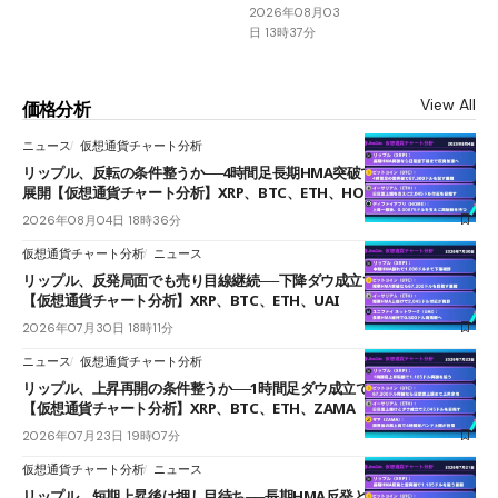
2026年08月03
日 13時37分
View All
価格分析
ニュース
仮想通貨チャート分析
リップル、反転の条件整うか──4時間足長期HMA突破で雲下端を目指す
展開【仮想通貨チャート分析】XRP、BTC、ETH、HOME
2026年08月04日 18時36分
仮想通貨チャート分析
ニュース
リップル、反発局面でも売り目線継続──下降ダウ成立で下値追う展開
【仮想通貨チャート分析】XRP、BTC、ETH、UAI
2026年07月30日 18時11分
ニュース
仮想通貨チャート分析
リップル、上昇再開の条件整うか──1時間足ダウ成立で1.185ドルを狙う
【仮想通貨チャート分析】XRP、BTC、ETH、ZAMA
2026年07月23日 19時07分
仮想通貨チャート分析
ニュース
リップル、短期上昇後は押し目待ち──長期HMA反発と雲上抜けが買い