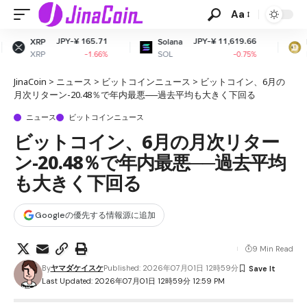
Aa
¥ 165.71
JPY-¥ 11,619.66
JPY-¥ 1
Solana
Dogecoin
SOL
DOGE
-1.66%
-0.75%
JinaCoin
>
ニュース
>
ビットコインニュース
>
ビットコイン、6月の
月次リターン-20.48％で年内最悪──過去平均も大きく下回る
ニュース
ビットコインニュース
ビットコイン、6月の月次リター
ン-20.48％で年内最悪──過去平均
も大きく下回る
Googleの優先する情報源に追加
9 Min Read
By
ヤマダケイスケ
Published: 2026年07月01日 12時59分
Last Updated: 2026年07月01日 12時59分 12:59 PM