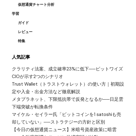
仮想通貨チャート分析
学習
ガイド
レビュー
特集
人気記事
クラリティ法案、成立確率23%に低下──ビットワイズ
CIOが示す2つのシナリオ
Trust Wallet（トラストウォレット）の使い方｜初期設
定や入金・出金方法など徹底解説
メタプラネット、下限抵抗帯で反発となるか──日足雲
下端突破が転換条件
マイケル・セイラー氏「ビットコインを1 satoshiも売
却していない」──ストラテジーの方針と区別
【今日の仮想通貨ニュース】米暗号資産政策に暗雲