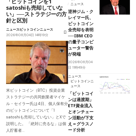
「ビットコインを1
ニュース
satoshiも売却していな
逆神ジム・ク
い」──ストラテジーの方
レイマー氏、
針と区別
ビットコイン
全売却を表明
ニュース
ビットコインニュース
2026年08月04日 14時19分
──IBM CEO
の量子コンピ
ューター警告
が発端
2026年08月04
日 11時49分
ニュース
ビットコインニ
ュース
米ビットコイン（BTC）投資企業
「ビットコイ
ストラテジーの共同創業者マイケ
ンは過渡期」
ル・セイラー氏は4日、個人保有分
ETF資金流入
のビットコインについて「1
とオンチェー
satoshiも売却していない」とXで
ン活動が下支
え＝グラスノ
説明した。 「絶対に売るな」は個
ード分析
人貯蓄者…