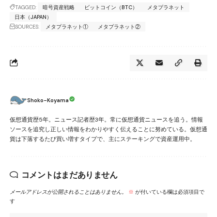
TAGGED:
暗号資産戦略
ビットコイン（BTC）
メタプラネット
日本（JAPAN）
SOURCES:
メタプラネット①
メタプラネット②
Shoko-Koyama
仮想通貨歴5年。ニュース記者歴3年。常に仮想通貨ニュースを追う。情報
ソースを追究し正しい情報をわかりやすく伝えることに努めている。仮想通
貨は下落するたび買い増すタイプで、主にステーキングで資産運用中。
コメントはまだありません
メールアドレスが公開されることはありません。
※
が付いている欄は必須項目で
す