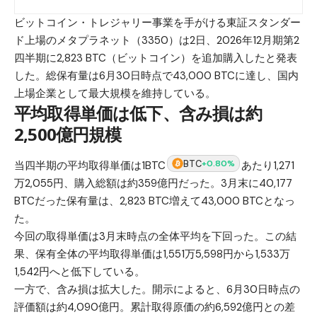
ビットコイン・トレジャリー事業を手がける東証スタンダー
ド上場のメタプラネット（3350）は2日、2026年12月期第2
四半期に2,823 BTC（ビットコイン）を追加購入したと発表
した。総保有量は6月30日時点で43,000 BTCに達し、国内
上場企業として最大規模を維持している。
平均取得単価は低下、含み損は約
2,500億円規模
BTC
+0.80%
当四半期の平均取得単価は1BTC
あたり1,271
万2,055円、購入総額は約359億円だった。3月末に40,177
BTCだった保有量は、2,823 BTC増えて43,000 BTCとなっ
た。
今回の取得単価は3月末時点の全体平均を下回った。この結
果、保有全体の平均取得単価は1,551万5,598円から1,533万
1,542円へと低下している。
一方で、含み損は拡大した。開示によると、6月30日時点の
評価額は約4,090億円。累計取得原価の約6,592億円との差