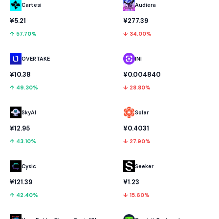
Cartesi
Audiera
¥5.21
¥277.39
↑ 57.70%
↓ 34.00%
OVERTAKE
INI
¥10.38
¥0.004840
↑ 49.30%
↓ 28.80%
SkyAI
Solar
¥12.95
¥0.4031
↑ 43.10%
↓ 27.90%
Cysic
Seeker
¥121.39
¥1.23
↑ 42.40%
↓ 15.60%