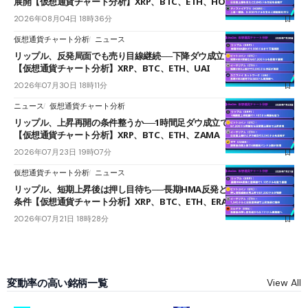
展開【仮想通貨チャート分析】XRP、BTC、ETH、HOME
2026年08月04日 18時36分
仮想通貨チャート分析
ニュース
リップル、反発局面でも売り目線継続──下降ダウ成立で下値追う展開
【仮想通貨チャート分析】XRP、BTC、ETH、UAI
2026年07月30日 18時11分
ニュース
仮想通貨チャート分析
リップル、上昇再開の条件整うか──1時間足ダウ成立で1.185ドルを狙う
【仮想通貨チャート分析】XRP、BTC、ETH、ZAMA
2026年07月23日 19時07分
仮想通貨チャート分析
ニュース
リップル、短期上昇後は押し目待ち──長期HMA反発と雲上抜けが買い
条件【仮想通貨チャート分析】XRP、BTC、ETH、ERA
2026年07月21日 18時28分
変動率の高い銘柄一覧
View All