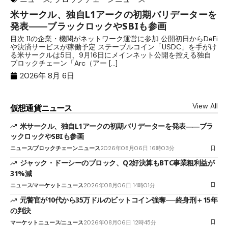
米サークル、独自L1アークの初期バリデーターを
ジ
発表――ブラックロックやSBIも参画
B
目次 11の企業・機関がネットワーク運営に参加 公開初日からDeFi
目
や決済サービスが稼働予定 ステーブルコイン「USDC」を手がけ
だ
る米サークルは5日、9月16日にメインネット公開を控える独自
大
ブロックチェーン「Arc（アー […]
半
2026年 8月 6日
View All
仮想通貨ニュース
米サークル、独自L1アークの初期バリデーターを発表――ブラ
ックロックやSBIも参画
ニュース
ブロックチェーンニュース
2026年08月06日 16時03分
ジャック・ドーシーのブロック、Q2好決算もBTC事業粗利益が
31%減
ニュース
マーケットニュース
2026年08月06日 14時01分
元警官が10代から35万ドルのビットコイン強奪──終身刑＋15年
の判決
マーケットニュース
ニュース
2026年08月06日 12時45分