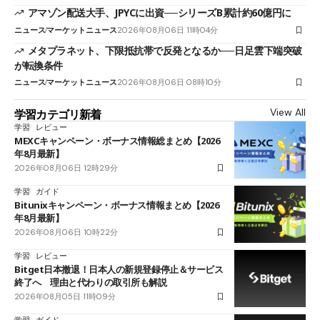
アマゾン配送大手、JPYCに出資──シリーズB累計約60億円に
ニュース
マーケットニュース
2026年08月06日 11時04分
メタプラネット、下限抵抗帯で反発となるか──日足雲下端突破
が転換条件
ニュース
マーケットニュース
2026年08月06日 08時10分
View All
学習カテゴリ新着
学習
レビュー
MEXCキャンペーン・ボーナス情報総まとめ【2026
年8月最新】
2026年08月06日 12時29分
学習
ガイド
Bitunixキャンペーン・ボーナス情報まとめ【2026
年8月最新】
2026年08月06日 10時22分
学習
レビュー
Bitget日本撤退！日本人の新規登録停止＆サービス
終了へ 理由と代わりの取引所も解説
2026年08月05日 11時09分