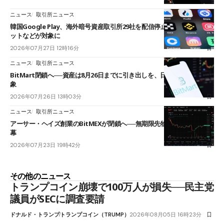
ニュース
取引所ニュース
韓国Google Play、海外暗号資産取引所29社を配信停止──OKXやバイビ
ットなどが対象に
2026年07月27日 12時16分
ニュース
取引所ニュース
BitMart閉鎖へ──資産は8月26日までに引き出しを、日本人利用者も対
象
2026年07月26日 13時03分
ニュース
取引所ニュース
アーサー・ヘイズ創業のBitMEXが閉鎖へ──無期限先物を生んだ11年に
幕
2026年07月23日 19時42分
その他のニュース
トランプコイン崩壊で100万人が損失──民主党
議員がSECに調査要請
ドナルド・トランプ
トランプコイン（TRUMP）
2026年08月05日 16時23分