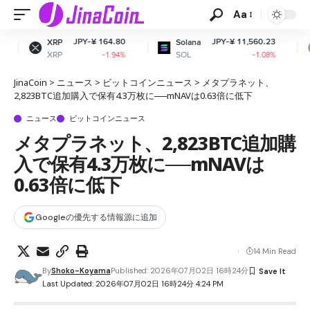
Aa
JPY-¥ 164.80
JPY-¥ 11,560.23
JP
Solana
Dogecoin
SOL
DOGE
-1.94%
-1.08%
JinaCoin
>
ニュース
>
ビットコインニュース
>
メタプラネット、
2,823BTC追加購入で保有4.3万枚に──mNAVは0.63倍に低下
ニュース
ビットコインニュース
メタプラネット、2,823BTC追加購
入で保有4.3万枚に──mNAVは
0.63倍に低下
Googleの優先する情報源に追加
14 Min Read
By
Shoko-Koyama
Published: 2026年07月02日 16時24分
Last Updated: 2026年07月02日 16時24分 4:24 PM