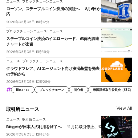
ニュース
ブロックチェーンニュース
ローソン、ステーブルコイン決済の実証へ──8月6日からJPYCやUSDC対
応
2026年08月05日 15時12分
ブロックチェーンニュース
ニュース
ステーブルコイン決済のイエローカード、63億円調達──ソニーやスタン
チャートが出資
2026年08月05日 11時59分
ニュース
ブロックチェーンニュース
クラウドフレア、AIエージェント向け決済基盤を発表──まずハンドル名
の予約から
2026年08月05日 10時28分
#
Binance
ブロックチェーン
初心者
米国証券取引委員会（SEC）
View All
取引所ニュース
ニュース
取引所ニュース
Bitgetが日本人の利用を終了へ──11月に取引停止、12月末に強制決済
2026年08月03日 12時24分