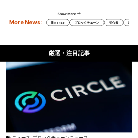
Show More
More News:
Binance
ブロックチェーン
初心者
米国証
厳選・注目記事
ニュース
,
ブロックチェーンニュース