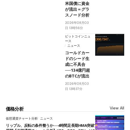
米国債に資金
が流出＝グラ
スノード分析
2026年08月03
日 13時56分
ビットコインニュ
ース
ニュース
コールドカー
ドのシード生
成に不具合
──134億円超
のBTCが流出
2026年08月03
日 13時37分
View All
価格分析
仮想通貨チャート分析
ニュース
リップル、反転の条件整うか──4時間足長期HMA突破で雲下端を目指す