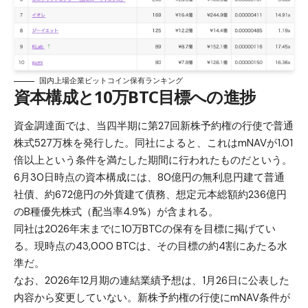
国内上場企業ビットコイン保有ランキング
資本構成と10万BTC目標への進捗
資金調達面では、当四半期に第27回新株予約権の行使で普通
株式527万株を発行した。同社によると、これはmNAVが1.01
倍以上という条件を満たした期間に行われたものだという。
6月30日時点の資本構成には、80億円の無利息円建て普通
社債、約672億円の外貨建て債務、想定元本総額約236億円
のB種優先株式（配当率4.9%）が含まれる。
同社は2026年末までに10万BTCの保有を目標に掲げてい
る。現時点の43,000 BTCは、その目標の約4割にあたる水
準だ。
なお、2026年12月期の連結業績予想は、1月26日に公表した
内容から変更していない。新株予約権の行使にmNAV条件が