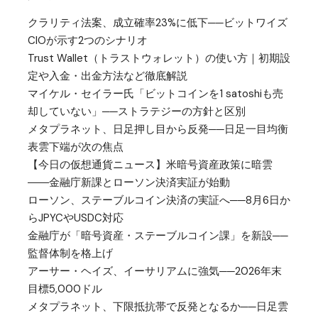
クラリティ法案、成立確率23%に低下──ビットワイズ
CIOが示す2つのシナリオ
Trust Wallet（トラストウォレット）の使い方｜初期設
定や入金・出金方法など徹底解説
マイケル・セイラー氏「ビットコインを1 satoshiも売
却していない」──ストラテジーの方針と区別
メタプラネット、日足押し目から反発──日足一目均衡
表雲下端が次の焦点
【今日の仮想通貨ニュース】米暗号資産政策に暗雲
――金融庁新課とローソン決済実証が始動
ローソン、ステーブルコイン決済の実証へ──8月6日か
らJPYCやUSDC対応
金融庁が「暗号資産・ステーブルコイン課」を新設──
監督体制を格上げ
アーサー・ヘイズ、イーサリアムに強気──2026年末
目標5,000ドル
メタプラネット、下限抵抗帯で反発となるか──日足雲