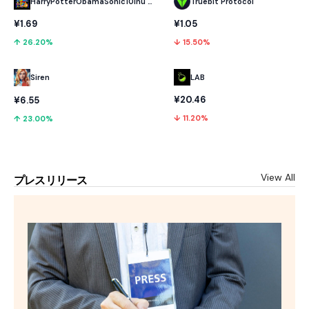
HarryPotterObamaSonic10Inu (ETH)
Truebit Protocol
¥1.69
¥1.05
↑ 26.20%
↓ 15.50%
LAB
Siren
¥20.46
¥6.55
↓ 11.20%
↑ 23.00%
View All
プレスリリース