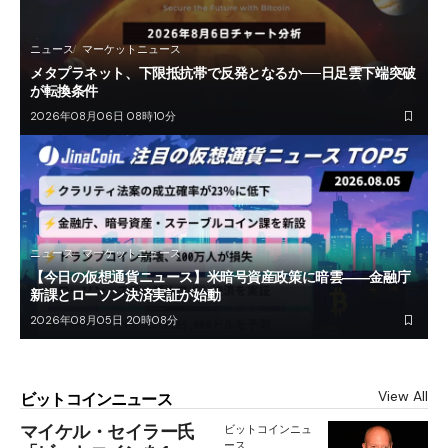
ニュース
マーケットニュース
メタプラネット、下限抵抗帯で反発となるか──日足雲下端突破
が転換条件
2026年08月06日 08時10分
ニュース
マーケットニュース
【今日の仮想通貨ニュース】米暗号資産政策に暗雲――金融庁
新課とローソン決済実証が始動
2026年08月05日 20時08分
View All
ビットコインニュース
マイケル・セイラー氏
ビットコインニュ
ース