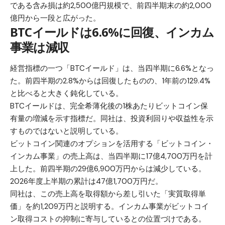
である含み損は約2,500億円規模で、前四半期末の約2,000
億円から一段と広がった。
BTCイールドは6.6%に回復、インカム
事業は減収
経営指標の一つ「BTCイールド」は、当四半期に6.6%となっ
た。前四半期の2.8%からは回復したものの、1年前の129.4%
と比べると大きく鈍化している。
BTCイールドは、完全希薄化後の1株あたりビットコイン保
有量の増減を示す指標だ。同社は、投資利回りや収益性を示
すものではないと説明している。
ビットコイン関連のオプションを活用する「ビットコイン・
インカム事業」の売上高は、当四半期に17億4,700万円を計
上した。前四半期の29億6,900万円からは減少している。
2026年度上半期の累計は47億1,700万円だ。
同社は、この売上高を取得額から差し引いた「実質取得単
価」を約1,209万円と説明する。インカム事業がビットコイ
ン取得コストの抑制に寄与しているとの位置づけである。