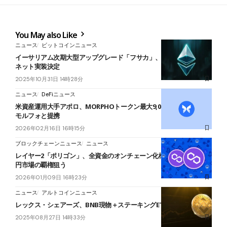
You May also Like
ニュース
ビットコインニュース
イーサリアム次期大型アップグレード「フサカ」、12月3日にメイン
ネット実装決定
2025年10月31日 14時28分
ニュース
DeFiニュース
米資産運用大手アポロ、MORPHOトークン最大9,000万枚取得へ──
モルフォと提携
2026年02月16日 16時15分
ブロックチェーンニュース
ニュース
レイヤー2「ポリゴン」、全資金のオンチェーン化構想──年間31京
円市場の覇権狙う
2026年01月09日 16時23分
ニュース
アルトコインニュース
レックス・シェアーズ、BNB現物＋ステーキングETFを米SECへ申請
2025年08月27日 14時33分