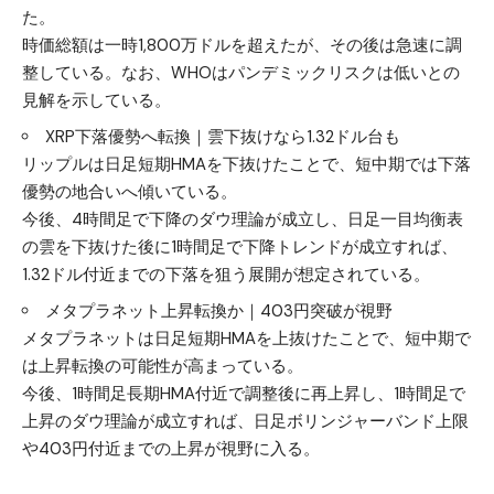
た。
時価総額は一時1,800万ドルを超えたが、その後は急速に調
整している。なお、WHOはパンデミックリスクは低いとの
見解を示している。
XRP下落優勢へ転換｜雲下抜けなら1.32ドル台も
リップルは日足短期HMAを下抜けたことで、短中期では下落
優勢の地合いへ傾いている。
今後、4時間足で下降のダウ理論が成立し、日足一目均衡表
の雲を下抜けた後に1時間足で下降トレンドが成立すれば、
1.32ドル付近までの下落を狙う展開が想定されている。
メタプラネット上昇転換か｜403円突破が視野
メタプラネットは日足短期HMAを上抜けたことで、短中期で
は上昇転換の可能性が高まっている。
今後、1時間足長期HMA付近で調整後に再上昇し、1時間足で
上昇のダウ理論が成立すれば、日足ボリンジャーバンド上限
や403円付近までの上昇が視野に入る。