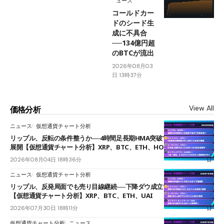
ュース
コールドカー
ドのシード生
成に不具合
──134億円超
のBTCが流出
2026年08月03
日 13時37分
View All
価格分析
ニュース
仮想通貨チャート分析
リップル、反転の条件整うか──4時間足長期HMA突破で雲下端を目指す
展開【仮想通貨チャート分析】XRP、BTC、ETH、HOME
2026年08月04日 18時36分
ニュース
仮想通貨チャート分析
リップル、反発局面でも売り目線継続──下降ダウ成立で下値追う展開
【仮想通貨チャート分析】XRP、BTC、ETH、UAI
2026年07月30日 18時11分
仮想通貨チャート分析
ニュース