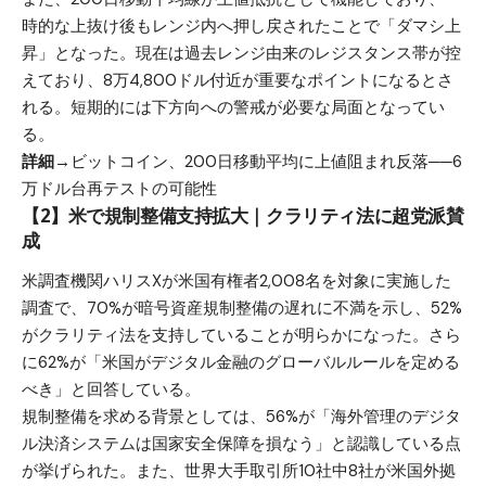
時的な上抜け後もレンジ内へ押し戻されたことで「ダマシ上
昇」となった。現在は過去レンジ由来のレジスタンス帯が控
えており、8万4,800ドル付近が重要なポイントになるとさ
れる。短期的には下方向への警戒が必要な局面となってい
る。
詳細→
ビットコイン、200日移動平均に上値阻まれ反落──6
万ドル台再テストの可能性
【2】米で規制整備支持拡大｜クラリティ法に超党派賛
成
米調査機関ハリスXが米国有権者2,008名を対象に実施した
調査で、70%が暗号資産規制整備の遅れに不満を示し、52%
がクラリティ法を支持していることが明らかになった。さら
に62%が「米国がデジタル金融のグローバルルールを定める
べき」と回答している。
規制整備を求める背景としては、56%が「海外管理のデジタ
ル決済システムは国家安全保障を損なう」と認識している点
が挙げられた。また、世界大手取引所10社中8社が米国外拠