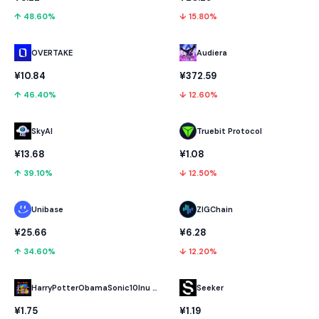
↑ 48.60%
↓ 15.80%
OVERTAKE
Audiera
¥10.84
¥372.59
↑ 46.40%
↓ 12.60%
SkyAI
Truebit Protocol
¥13.68
¥1.08
↑ 39.10%
↓ 12.50%
Unibase
ZIGChain
¥25.66
¥6.28
↑ 34.60%
↓ 12.20%
HarryPotterObamaSonic10Inu (ETH)
Seeker
¥1.75
¥1.19