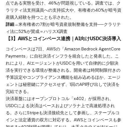
点である実態を受け、46%が問題視している。調査では、ク
ラリティ法支持議員への支持拡大や、有権者の40%が暗号資
産購入経験を持つことも示された。
詳細→
米有権者の7割が暗号資産規制整備を支持──クラリテ
ィ法に52%が賛成＝ハリスX調査
【3】AWSとコインベース連携｜AI向けUSDC決済導入
コインベースは7日、AWSの「Amazon Bedrock AgentCore
Payments」に自社決済インフラを統合したと発表した。こ
れにより、AIエージェントがUSDCを用いて自律的に少額決
済を実行できる環境が整備される。開発者は時間制限付きの
予算設定やコンプライアンス機能を組み込めるほか、エージ
ェントは秘密鍵にアクセスせず、1回のAPI呼び出しで決済を
完結できる。
決済基盤にはオープンプロトコル「x402」が採用され、
USDCによる決済はベースおよびソラナ上で高速処理され
る。さらにStripeも決済接続先として参画し、ステーブルコ
インと法定通貨の双方に対応する。AWSとコインベースも参