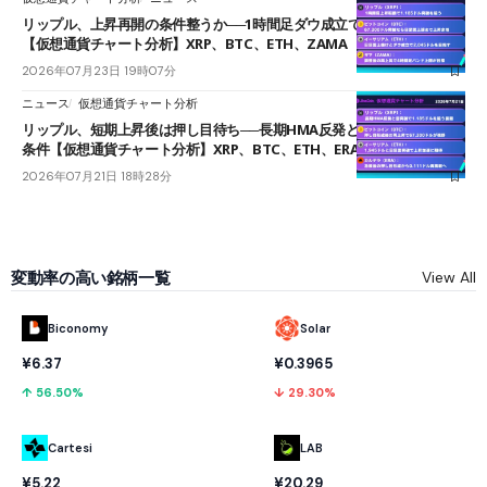
リップル、上昇再開の条件整うか──1時間足ダウ成立で1.185ドルを狙う
【仮想通貨チャート分析】XRP、BTC、ETH、ZAMA
2026年07月23日 19時07分
ニュース
仮想通貨チャート分析
リップル、短期上昇後は押し目待ち──長期HMA反発と雲上抜けが買い
条件【仮想通貨チャート分析】XRP、BTC、ETH、ERA
2026年07月21日 18時28分
変動率の高い銘柄一覧
View All
Biconomy
Solar
¥6.37
¥0.3965
↑ 56.50%
↓ 29.30%
Cartesi
LAB
¥5.22
¥20.29