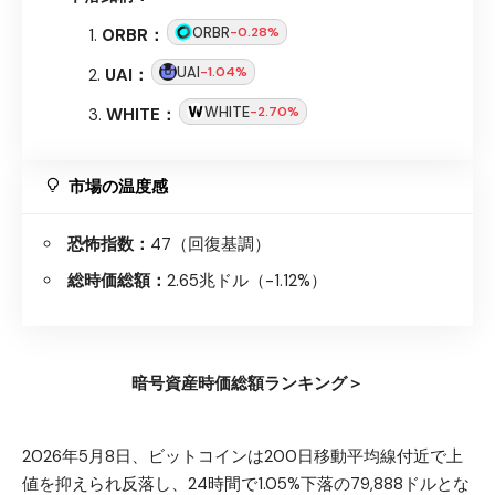
ORBR
-0.28%
ORBR：
UAI
-1.04%
UAI：
WHITE
-2.70%
WHITE：
市場の温度感
恐怖指数：
47（回復基調）
総時価総額：
2.65兆ドル（-1.12%）
暗号資産時価総額ランキング＞
2026年5月8日、ビットコインは200日移動平均線付近で上
値を抑えられ反落し、24時間で1.05%下落の79,888ドルとな