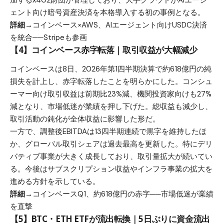
加するx402財団が管理しており、大手クラウドがAIエージ
ェント向け暗号資産決済を本格導入する初の事例となる。
詳細→
コインベース×AWS、AIエージェント向けUSDC決済
を統合──Stripeも参画
【4】コインベース赤字転落｜取引収益が大幅減少
コインベースは8日、2026年第1四半期決算で約618億円の純
損失を計上し、赤字転落したことを明らかにした。コンシュ
ーマー向け取引収益は前期比23%減、機関投資家向けも27%
減となり、市場低迷が業績を押し下げた。総収益も減少し、
取引活動の鈍化が全体収益に影響した形だ。
一方で、調整後EBITDAは13四半期連続で黒字を維持したほ
か、グローバル取引シェアは過去最高を更新した。特にデリ
バティブ事業が大きく成長しており、取引量拡大が続いてい
る。今後はサブスクリプション収益やインフラ事業の拡大を
進める方針を示している。
詳細→
コインベースQ1、約618億円の赤字──市場低迷が業績
を直撃
【5】BTC・ETH ETFが流出転換｜5日ぶりに資金流出