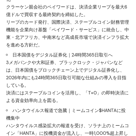
クラーケン親会社のペイワードは、決済企業リープを最大6
億ドルで買収する最終契約を締結した。
リープのカード発行、国際決済、ステーブルコイン財務管理
機能を企業向け基盤「ペイワード・サービス」に統合し、中
東・北アフリカ、中南米など高成長市場で決済インフラ拡大
を進める方針だ。
日本国債をデジタル証券化｜24時間365日取引へ
3メガバンクや大和証券、ブラックロック・ジャパンなど
は、日本国債をブロックチェーン上でデジタル証券化し、
2026年内にも24時間365日取引可能な仕組みの導入を目指
している。
決済にはステーブルコインを活用し、「T+0」の即時決済に
よる資金効率向上を図る。
ハンタウイルス報道で急騰｜ミームコイン$HANTAに投
機集中
ハンタウイルス感染拡大の報道を受け、ソラナ上のミームコ
イン「HANTA」に投機資金が流入し、一時1,000%超上昇し