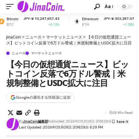
Aa
¥ 10,247,657.43
JPY-¥ 303,387.07
Ethereum
XRP
ETH
XRP
+0.13%
+1.39%
JinaCoin
>
ニュース
>
マーケットニュース
>
【今日の仮想通貨ニュー
ス】ビットコイン反落で6万ドル警戒｜米規制整備とUSDC拡大に注目
ニュース
マーケットニュース
【今日の仮想通貨ニュース】ビッ
トコイン反落で6万ドル警戒｜米
規制整備とUSDC拡大に注目
Googleの優先する情報源に追加
28 Min Read
By
JinaCoin編集部
Published: 2026年05月08日 20時29分
Last Updated: 2026年05月08日 20時29分 8:29 PM