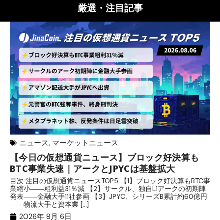
厳選・注目記事
ニュース
,
マーケットニュース
【今日の仮想通貨ニュース】ブロック好決算も
米
BTC事業失速｜アークとJPYCは基盤拡大
発
目次 注目の仮想通貨ニュースTOP5 【1】ブロック好決算もBTC事
目
業縮小――粗利益31％減 【2】サークル、独自L1アークの初期陣
や
発表――金融大手11社参画 【3】JPYC、シリーズB累計約60億円
る
――物流大手と資本業 […]
ブ
2026年 8月 6日