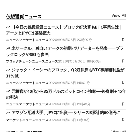
View All
仮想通貨ニュース
【今日の仮想通貨ニュース】ブロック好決算もBTC事業失速｜
アークとJPYCは基盤拡大
ニュース
マーケットニュース
2026年08月06日 20時07分
米サークル、独自L1アークの初期バリデーターを発表――ブラ
ックロックやSBIも参画
ブロックチェーンニュース
ニュース
2026年08月06日 16時03分
ジャック・ドーシーのブロック、Q2好決算もBTC事業粗利益が
31%減
ニュース
マーケットニュース
2026年08月06日 14時01分
元警官が10代から35万ドルのビットコイン強奪──終身刑＋15年
の判決
ニュース
マーケットニュース
2026年08月06日 12時45分
アマゾン配送大手、JPYCに出資──シリーズB累計約60億円に
マーケットニュース
ニュース
2026年08月06日 11時04分