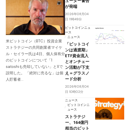
ューター警告
が発端
2026年08月04
日 11時49分
ビットコインニュ
ース
ニュース
米ビットコイン（BTC）投資企業
「ビットコイ
ストラテジーの共同創業者マイケ
ンは過渡期」
ル・セイラー氏は4日、個人保有分
ETF資金流入
のビットコインについて「1
とオンチェー
satoshiも売却していない」とXで
ン活動が下支
え＝グラスノ
説明した。 「絶対に売るな」は個
ード分析
人貯蓄者…
2026年08月04
日 10時02分
ニュース
ビットコインニ
ュース
ストラテジ
ー、164億円
相当のビット