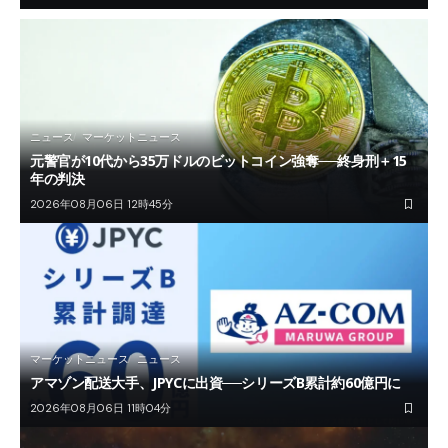
ニュース
マーケットニュース
元警官が10代から35万ドルのビットコイン強奪──終身刑＋15
年の判決
2026年08月06日 12時45分
マーケットニュース
ニュース
アマゾン配送大手、JPYCに出資──シリーズB累計約60億円に
2026年08月06日 11時04分