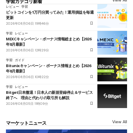
View All
学習カテゴリ新着
レビュー
学習
ビットコインを1万円分買ってみた！運用損益を毎週
更新
2026年08月06日 19時46分
学習
レビュー
MEXCキャンペーン・ボーナス情報総まとめ【2026
年8月最新】
2026年08月06日 12時29分
学習
ガイド
Bitunixキャンペーン・ボーナス情報まとめ【2026
年8月最新】
2026年08月06日 10時22分
学習
レビュー
Bitget日本撤退！日本人の新規登録停止＆サービス
終了へ 理由と代わりの取引所も解説
2026年08月05日 11時09分
View All
マーケットニュース