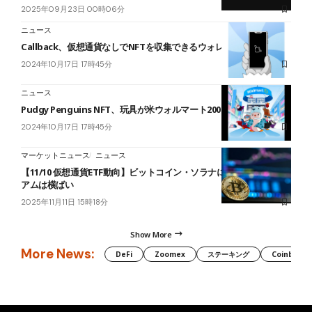
2025年09月23日 00時06分
ニュース
Callback、仮想通貨なしでNFTを収集できるウォレットを発表
2024年10月17日 17時45分
ニュース
Pudgy Penguins NFT、玩具が米ウォルマート2000店舗に登場
2024年10月17日 17時45分
マーケットニュース
ニュース
【11/10 仮想通貨ETF動向】ビットコイン・ソラナに流入、イーサリ
アムは横ばい
2025年11月11日 15時18分
Show More
More News:
DeFi
Zoomex
ステーキング
Coinbase