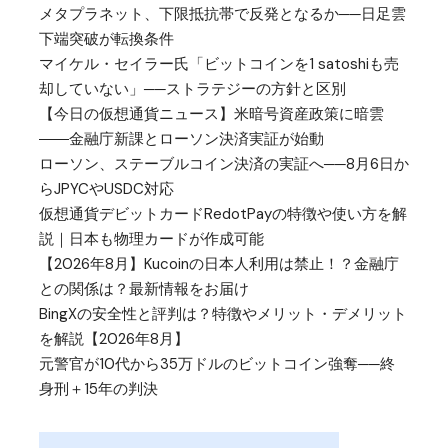
メタプラネット、下限抵抗帯で反発となるか──日足雲
下端突破が転換条件
マイケル・セイラー氏「ビットコインを1 satoshiも売
却していない」──ストラテジーの方針と区別
【今日の仮想通貨ニュース】米暗号資産政策に暗雲
――金融庁新課とローソン決済実証が始動
ローソン、ステーブルコイン決済の実証へ──8月6日か
らJPYCやUSDC対応
仮想通貨デビットカードRedotPayの特徴や使い方を解
説｜日本も物理カードが作成可能
【2026年8月】Kucoinの日本人利用は禁止！？金融庁
との関係は？最新情報をお届け
BingXの安全性と評判は？特徴やメリット・デメリット
を解説【2026年8月】
元警官が10代から35万ドルのビットコイン強奪──終
身刑＋15年の判決