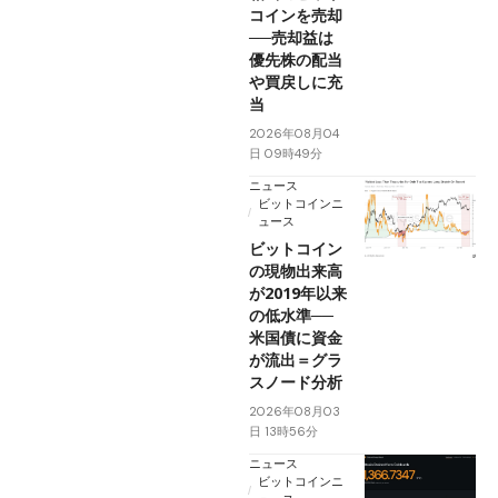
コインを売却
──売却益は
優先株の配当
や買戻しに充
当
2026年08月04
日 09時49分
ニュース
ビットコインニ
ュース
ビットコイン
の現物出来高
が2019年以来
の低水準──
米国債に資金
が流出＝グラ
スノード分析
2026年08月03
日 13時56分
ニュース
ビットコインニ