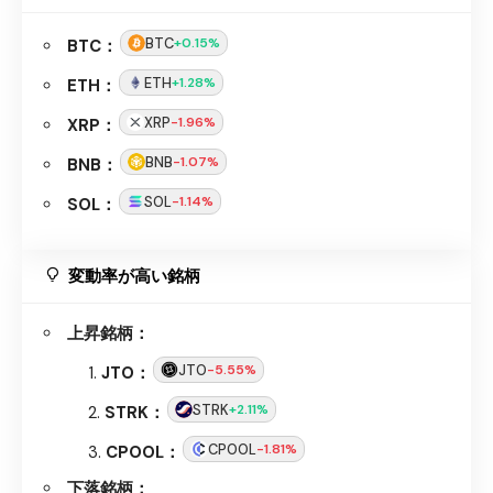
BTC
+0.15%
BTC：
ETH
+1.28%
ETH：
XRP
-1.96%
XRP：
BNB
-1.07%
BNB：
SOL
-1.14%
SOL：
変動率が高い銘柄
上昇銘柄：
JTO
-5.55%
JTO：
STRK
+2.11%
STRK：
CPOOL
-1.81%
CPOOL：
下落銘柄：