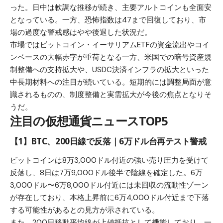
った。日中は軟調な推移が続き、主要アルトコインも全面安
となっている。一方、恐怖指数は47まで回復しており、市
場の過度な警戒感はやや後退した状況だ。
市場ではビットコイン・イーサリアムETFの資金流出やコイ
ンベースの大幅赤字が重荷となる一方、米国での暗号資産規
制整備への支持拡大や、USDC決済インフラの拡大といった
中長期材料への注目が続いている。短期的には調整局面が意
識されるものの、制度整備と実需拡大が今後の焦点となりそ
うだ。
注目の仮想通貨ニュースTOP5
【1】
BTC、200日線で反落｜6万ドル台再テスト警戒
ビットコインは8万3,000ドル付近の強い売り圧力を受けて
反落し、8日は7万9,000ドル後半で陰線を確定した。6万
3,000ドル〜6万8,000ドル付近には未回収の流動性ゾーン
が存在しており、本格上昇前に6万4,000ドル付近まで下落
する可能性があるとの見方が示されている。
また、200日移動平均線が上値抵抗として機能しており、一