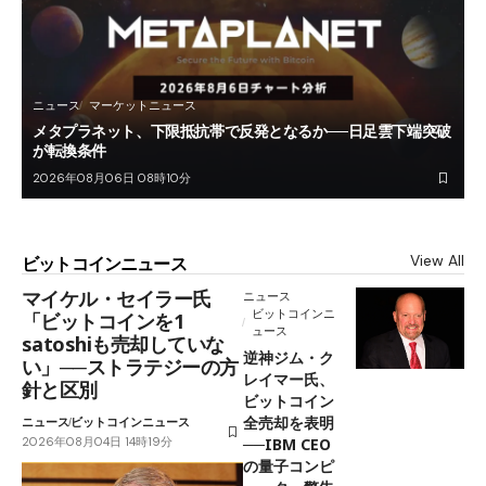
ニュース
マーケットニュース
メタプラネット、下限抵抗帯で反発となるか──日足雲下端突破
が転換条件
2026年08月06日 08時10分
View All
ビットコインニュース
マイケル・セイラー氏
ニュース
ビットコインニ
「ビットコインを1
ュース
satoshiも売却していな
逆神ジム・ク
い」──ストラテジーの方
レイマー氏、
針と区別
ビットコイン
全売却を表明
ニュース
ビットコインニュース
2026年08月04日 14時19分
──IBM CEO
の量子コンピ