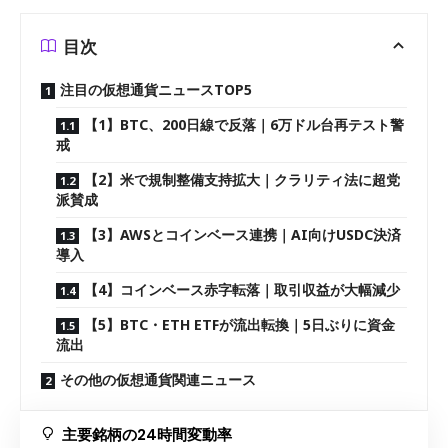
目次
注目の仮想通貨ニュースTOP5
【1】BTC、200日線で反落｜6万ドル台再テスト警
戒
【2】米で規制整備支持拡大｜クラリティ法に超党
派賛成
【3】AWSとコインベース連携｜AI向けUSDC決済
導入
【4】コインベース赤字転落｜取引収益が大幅減少
【5】BTC・ETH ETFが流出転換｜5日ぶりに資金
流出
その他の仮想通貨関連ニュース
主要銘柄の24時間変動率