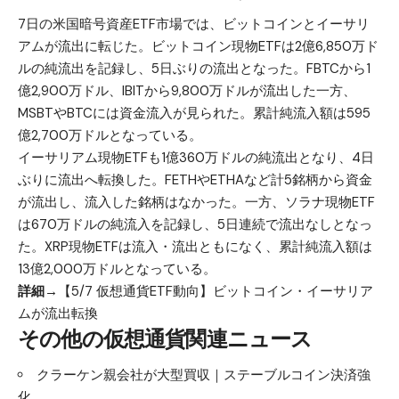
7日の米国暗号資産ETF市場では、ビットコインとイーサリ
アムが流出に転じた。ビットコイン現物ETFは2億6,850万ド
ルの純流出を記録し、5日ぶりの流出となった。FBTCから1
億2,900万ドル、IBITから9,800万ドルが流出した一方、
MSBTやBTCには資金流入が見られた。累計純流入額は595
億2,700万ドルとなっている。
イーサリアム現物ETFも1億360万ドルの純流出となり、4日
ぶりに流出へ転換した。FETHやETHAなど計5銘柄から資金
が流出し、流入した銘柄はなかった。一方、ソラナ現物ETF
は670万ドルの純流入を記録し、5日連続で流出なしとなっ
た。XRP現物ETFは流入・流出ともになく、累計純流入額は
13億2,000万ドルとなっている。
詳細→
【5/7 仮想通貨ETF動向】ビットコイン・イーサリア
ムが流出転換
その他の仮想通貨関連ニュース
クラーケン親会社が大型買収｜ステーブルコイン決済強
化