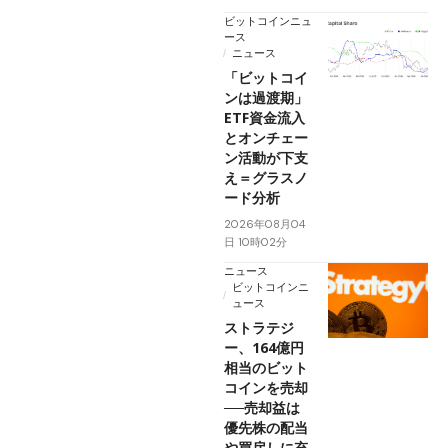
ビットコインニュ
ース
ニュース
「ビットコイ
ンは過渡期」
ETF資金流入
とオンチェー
ン活動が下支
え＝グラスノ
ード分析
2026年08月04
日 10時02分
ニュース
ビットコインニ
ュース
ストラテジ
ー、164億円
相当のビット
コインを売却
──売却益は
優先株の配当
や買戻しに充