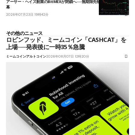
アーサー・ヘイズ創業のBitMEXが閉鎖へ──無期限先物を生んだ11年に
幕
2026年07月23日 19時42分
その他のニュース
ロビンフッド、ミームコイン「CASHCAT」を
上場──発表後に一時35％急騰
ミームコイン
アルトコイン
2026年08月07日 12時20分