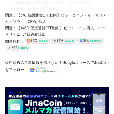
— JinaCoin｜仮想通貨ニュース・情報メディア
(@jina_coin)
May 7, 2026
関連：
【5/6 仮想通貨ETF動向】ビットコイン・イーサリア
ム・ソラナ・XRPが流入
関連：
【4/30 仮想通貨ETF動向】ビットコイン流入、イー
サリアムは4日連続流出
BTC
ETH
SOL
+0.14%
+0.27%
+3.45%
関連銘柄：
XRP
+1.98%
仮想通貨の最新情報を逃さない！GoogleニュースでJinaCoin
をフォロー！