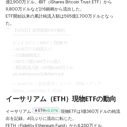
億2,900万ドル、IBIT（iShares Bitcoin Trust ETF）から
9,800万ドルなど計6銘柄から流出した。
ETF開始以来の累計純流入額は595億2,700万ドルとなっ
た。
【5月6日】仮想通貨ETFの動向
￣￣￣￣￣￣￣￣￣￣￣￣￣￣￣
ビットコイン（
$BTC
）現物ETF
– 4,620万ドル純流入
– 5日連続純流入
– IBITに1億3,460万ドル流入
– 累計純流入額：597億9,600万ドル
pic.twitter.com/Q4kN6xYzcB
— JinaCoin｜仮想通貨ニュース・情報メディア
(@jina_coin)
May 7, 2026
イーサリアム（ETH）現物ETFの動向
ETH
+0.27%
イーサリアム
現物ETFは1億360万ドルの純流
出を記録。4日ぶりに流出に転じた。
FETH（Fidelity Ethereum Fund）から6,230万ドル、