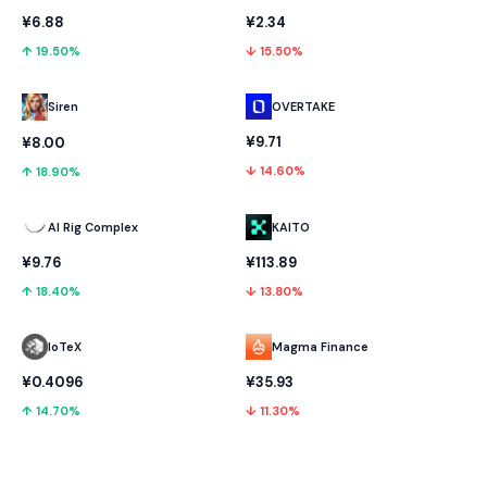
¥6.88
¥2.34
↑ 19.50%
↓ 15.50%
OVERTAKE
Siren
¥9.71
¥8.00
↓ 14.60%
↑ 18.90%
AI Rig Complex
KAITO
¥9.76
¥113.89
↑ 18.40%
↓ 13.80%
IoTeX
Magma Finance
¥0.4096
¥35.93
↑ 14.70%
↓ 11.30%