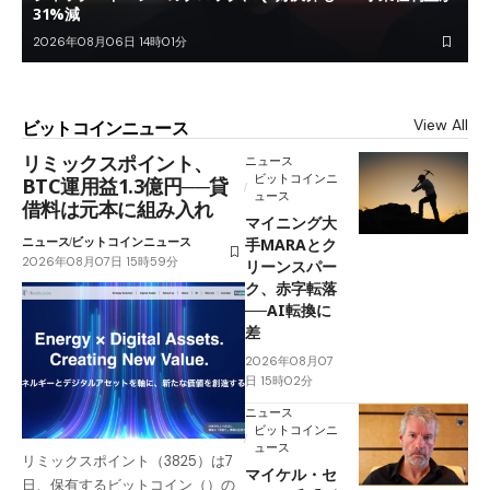
31%減
2026年08月06日 14時01分
View All
ビットコインニュース
リミックスポイント、
ニュース
ビットコインニ
BTC運用益1.3億円──貸
ュース
借料は元本に組み入れ
マイニング大
ニュース
ビットコインニュース
手MARAとク
2026年08月07日 15時59分
リーンスパー
ク、赤字転落
──AI転換に
差
2026年08月07
日 15時02分
ニュース
ビットコインニ
ュース
リミックスポイント（3825）は7
マイケル・セ
日、保有するビットコイン（）の