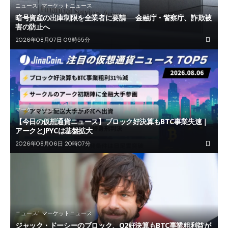
ニュース
マーケットニュース
暗号資産の出庫制限を全業者に要請──金融庁・警察庁、詐欺被
害の防止へ
2026年08月07日 09時55分
マーケットニュース
ニュース
【今日の仮想通貨ニュース】ブロック好決算もBTC事業失速｜
アークとJPYCは基盤拡大
2026年08月06日 20時07分
ニュース
マーケットニュース
ジャック・ドーシーのブロック、Q2好決算もBTC事業粗利益が