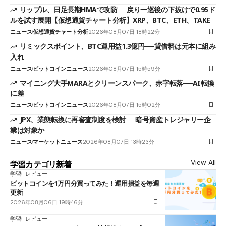
リップル、日足長期HMAで攻防──戻り一巡後の下抜けで0.95ド
ルを試す展開【仮想通貨チャート分析】XRP、BTC、ETH、TAKE
ニュース
仮想通貨チャート分析
2026年08月07日 18時22分
リミックスポイント、BTC運用益1.3億円──貸借料は元本に組み
入れ
ニュース
ビットコインニュース
2026年08月07日 15時59分
マイニング大手MARAとクリーンスパーク、赤字転落──AI転換
に差
ニュース
ビットコインニュース
2026年08月07日 15時02分
JPX、業態転換に再審査制度を検討──暗号資産トレジャリー企
業は対象か
ニュース
マーケットニュース
2026年08月07日 13時23分
View All
学習カテゴリ新着
学習
レビュー
ビットコインを1万円分買ってみた！運用損益を毎週
更新
2026年08月06日 19時46分
学習
レビュー