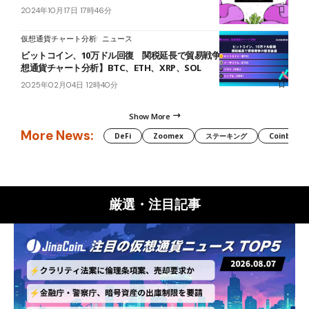
2024年10月17日 17時46分
仮想通貨チャート分析
ニュース
ビットコイン、10万ドル回復 関税延長で貿易戦争の懸念後退【仮
想通貨チャート分析】BTC、ETH、XRP、SOL
2025年02月04日 12時40分
Show More
More News:
DeFi
Zoomex
ステーキング
Coinbase
厳選・注目記事