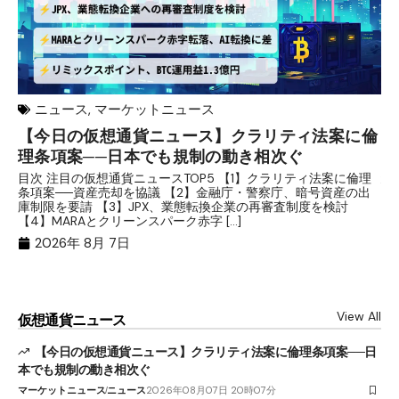
ニュース
,
マーケットニュース
【今日の仮想通貨ニュース】クラリティ法案に倫
リ
理条項案──日本でも規制の動き相次ぐ
下
分
目次 注目の仮想通貨ニュースTOP5 【1】クラリティ法案に倫理
条項案──資産売却を協議 【2】金融庁・警察庁、暗号資産の出
目
庫制限を要請 【3】JPX、業態転換企業の再審査制度を検討
ト
【4】MARAとクリーンスパーク赤字 […]
（
（X
2026年 8月 7日
View All
仮想通貨ニュース
【今日の仮想通貨ニュース】クラリティ法案に倫理条項案──日
本でも規制の動き相次ぐ
マーケットニュース
ニュース
2026年08月07日 20時07分