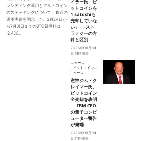
イラー氏「ビ
レンディング運用とアルトコイン
ットコインを
のステーキングについて、直近の
1 satoshiも
運用実績を開示した。2月24日か
売却していな
ら7月31日までのBTC貸借料は
い」──スト
ラテジーの方
12.436…
針と区別
2026年08月04
日 14時19分
ニュース
ビットコインニ
ュース
逆神ジム・ク
レイマー氏、
ビットコイン
全売却を表明
──IBM CEO
の量子コンピ
ューター警告
が発端
2026年08月04
日 11時49分