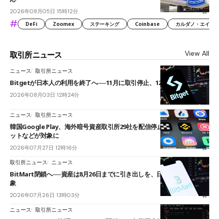
2026年08月05日 15時12分
#
DeFi
Zoomex
ステーキング
Coinbase
カルダノ・エイダ（Ca
View All
取引所ニュース
ニュース
取引所ニュース
Bitgetが日本人の利用を終了へ──11月に取引停止、12月末に強制決済
2026年08月03日 12時24分
ニュース
取引所ニュース
韓国Google Play、海外暗号資産取引所29社を配信停止──OKXやバイビ
ットなどが対象に
2026年07月27日 12時16分
取引所ニュース
ニュース
BitMart閉鎖へ──資産は8月26日までに引き出しを、日本人利用者も対
象
2026年07月26日 13時03分
ニュース
取引所ニュース