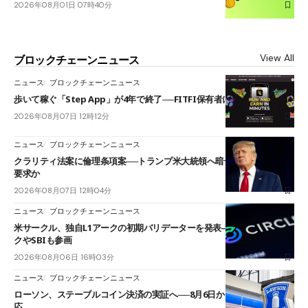
2026年08月01日 07時40分
View All
ブロックチェーンニュース
ニュース
ブロックチェーンニュース
歩いて稼ぐ「Step App」が4年で終了──FITFI保有者に対応呼びかけ
2026年08月07日 12時12分
ニュース
ブロックチェーンニュース
クラリティ法案に倫理条項案──トランプ米大統領へ暗号資産事業の売却
要求か
2026年08月07日 12時04分
ニュース
ブロックチェーンニュース
米サークル、独自L1アークの初期バリデーターを発表――ブラックロッ
クやSBIも参画
2026年08月06日 16時03分
ニュース
ブロックチェーンニュース
ローソン、ステーブルコイン決済の実証へ──8月6日からJPYCやUSDC対
応