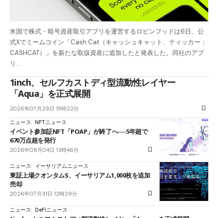
米国で株式・暗号資産取引アプリを運営するロビンフッドは6日、公
式Xでミームコイン「Cash Cat（キャッシュキャット、ティッカー：
CASHCAT）」を新たな取扱資産に追加したと発表した。同社のアプ
リ…
1inch、セルフカストディ型流動性レイヤー
「Aqua」を正式展開
2026年07月29日 15時22分
ニュース
NFTニュース
イベント参加証NFT「POAP」が終了へ──5年超で
670万点超を発行
2026年08月04日 13時46分
ニュース
イーサリアムニュース
東証上場クオンタムS、イーサリアム1,000枚を追加
売却
2026年07月31日 12時29分
ニュース
DeFiニュース