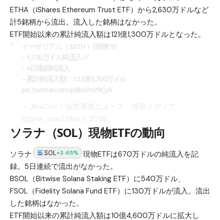
ETHA（iShares Ethereum Trust ETF）から2,630万ドルなど
計5銘柄から流出。流入した銘柄はなかった。
ETF開始以来の累計純流入額は121億1,300万ドルとなった。
イーサリアム（
$ETH
）現物ETF
– 1,150万ドル純流入
– 4日連続純流入
– 累計純流入額：122億1,700万ドル
pic.twitter.com/pBbWsV9CyK
— JinaCoin｜仮想通貨ニュース・情報メディア
(@jina_coin)
May 7, 2026
ソラナ（SOL）現物ETFの動向
SOL
+3.45%
ソラナ
現物ETFは670万ドルの純流入を記
録。5日連続で流出がなかった。
BSOL（Bitwise Solana Staking ETF）に540万ドル、
FSOL（Fidelity Solana Fund ETF）に130万ドルが流入。流出
した銘柄はなかった。
ETF開始以来の累計純流入額は10億4,600万ドルに拡大し