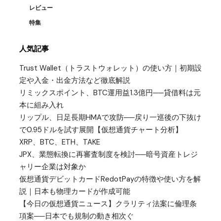
レビュー
特集
人気記事
Trust Wallet（トラストウォレット）の使い方｜初期設
定や入金・出金方法など徹底解説
リミックスポイント、BTC運用益1.3億円──貸借料は元
本に組み入れ
リップル、日足長期HMAで攻防──戻り一巡後の下抜け
で0.95ドルを試す展開【仮想通貨チャート分析】
XRP、BTC、ETH、TAKE
JPX、業態転換に再審査制度を検討──暗号資産トレジ
ャリー企業は対象か
仮想通貨デビットカードRedotPayの特徴や使い方を解
説｜日本も物理カードが作成可能
【今日の仮想通貨ニュース】クラリティ法案に倫理条
項案──日本でも規制の動き相次ぐ