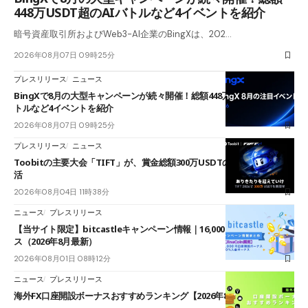
448万USDT超のAIバトルなど4イベントを紹介
暗号資産取引所およびWeb3-AI企業のBingXは、202…
2026年08月07日 09時25分
プレスリリース
ニュース
BingXで8月の大型キャンペーンが続々開催！総額448万USDT超のAIバ
トルなど4イベントを紹介
2026年08月07日 09時25分
プレスリリース
ニュース
Toobitの主要大会「TIFT」が、賞金総額300万USDTのレースとして復
活
2026年08月04日 11時38分
ニュース
プレスリリース
【当サイト限定】bitcastleキャンペーン情報｜16,000円口座開設ボーナ
ス（2026年8月最新）
2026年08月01日 08時12分
ニュース
プレスリリース
海外FX口座開設ボーナスおすすめランキング【2026年8月最新】