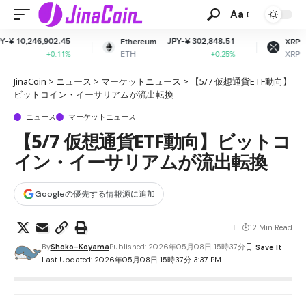
Aa
JPY-¥ 302,848.51
JPY-¥ 164.23
Ethereum
XRP
ETH
XRP
+0.25%
+2.01%
JinaCoin
>
ニュース
>
マーケットニュース
>
【5/7 仮想通貨ETF動向】
ビットコイン・イーサリアムが流出転換
ニュース
マーケットニュース
【5/7 仮想通貨ETF動向】ビットコ
イン・イーサリアムが流出転換
Googleの優先する情報源に追加
12 Min Read
By
Shoko-Koyama
Published: 2026年05月08日 15時37分
Last Updated: 2026年05月08日 15時37分 3:37 PM