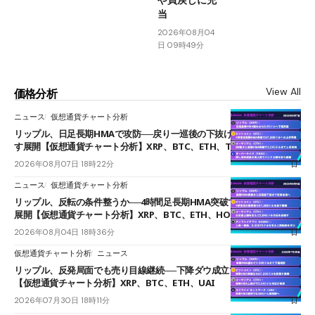
当
2026年08月04
日 09時49分
View All
価格分析
ニュース
仮想通貨チャート分析
リップル、日足長期HMAで攻防──戻り一巡後の下抜けで0.95ドルを試
す展開【仮想通貨チャート分析】XRP、BTC、ETH、TAKE
2026年08月07日 18時22分
ニュース
仮想通貨チャート分析
リップル、反転の条件整うか──4時間足長期HMA突破で雲下端を目指す
展開【仮想通貨チャート分析】XRP、BTC、ETH、HOME
2026年08月04日 18時36分
仮想通貨チャート分析
ニュース
リップル、反発局面でも売り目線継続──下降ダウ成立で下値追う展開
【仮想通貨チャート分析】XRP、BTC、ETH、UAI
2026年07月30日 18時11分