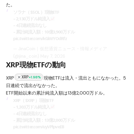
た。
ソラナ（
$SOL
）現物ETF
– 2,130万ドル純流入
– 4日連続流出なし
– 累計純流入額：10億3,900万ドル
pic.twitter.com/kGiWYOdRfz
— JinaCoin｜仮想通貨ニュース・情報メディア
(@jina_coin)
May 7, 2026
XRP現物ETFの動向
XRP
+1.98%
XRP
現物ETFは流入・流出ともになかった。5
日連続で流出がなかった。
ETF開始以来の累計純流入額は13億2,000万ドル。
XRP（
$XRP
）現物ETF
– 1,303万ドル純流入
– 4日連続流出なし
– 累計純流入額：13億2,000万ドル
pic.twitter.com/uyVPlpveIB