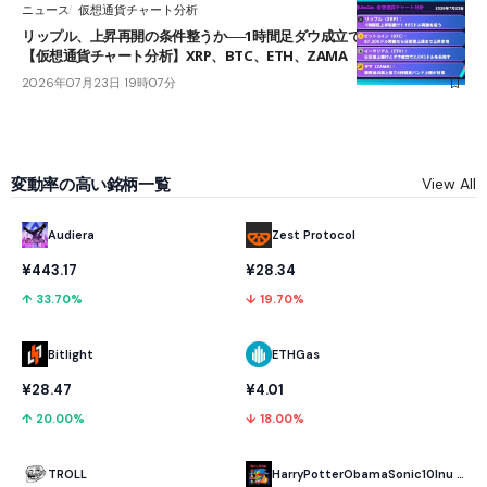
ニュース
仮想通貨チャート分析
リップル、上昇再開の条件整うか──1時間足ダウ成立で1.185ドルを狙う
【仮想通貨チャート分析】XRP、BTC、ETH、ZAMA
2026年07月23日 19時07分
変動率の高い銘柄一覧
View All
Audiera
Zest Protocol
¥443.17
¥28.34
↑ 33.70%
↓ 19.70%
Bitlight
ETHGas
¥28.47
¥4.01
↑ 20.00%
↓ 18.00%
TROLL
HarryPotterObamaSonic10Inu (ETH)