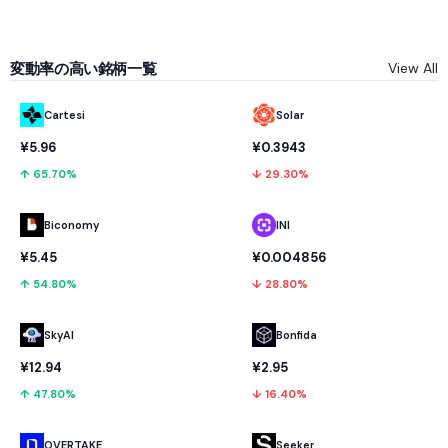
変動率の高い銘柄一覧
View All
Cartesi
Solar
¥5.96
¥0.3943
↑ 65.70%
↓ 29.30%
Biconomy
INI
¥5.45
¥0.004856
↑ 54.80%
↓ 28.80%
SkyAI
Bonfida
¥12.94
¥2.95
↑ 47.80%
↓ 16.40%
OVERTAKE
Seeker