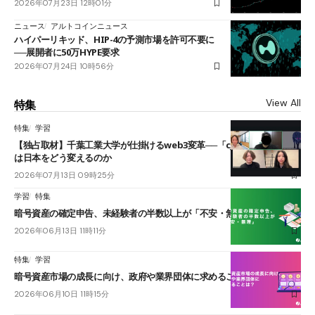
2026年07月23日 12時01分
ニュース
アルトコインニュース
ハイパーリキッド、HIP-4の予測市場を許可不要に
──展開者に50万HYPE要求
2026年07月24日 10時56分
View All
特集
特集
学習
【独占取材】千葉工業大学が仕掛けるweb3変革──「cJPY」とAIの融合
は日本をどう変えるのか
2026年07月13日 09時25分
学習
特集
暗号資産の確定申告、未経験者の半数以上が「不安・無理」
2026年06月13日 11時11分
特集
学習
暗号資産市場の成長に向け、政府や業界団体に求めることは？
2026年06月10日 11時15分