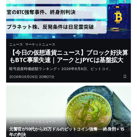
ニュース
マーケットニュース
【今日の仮想通貨ニュース】ブロック好決算
もBTC事業失速｜アークとJPYCは基盤拡大
暗号資産時価総額ランキング＞ 2026年8月6日、ビットコイ…
2026年08月06日 20時07分
ニュース
マーケットニュース
元警官が10代から35万ドルのビットコイン強奪──終身刑＋15
年の判決