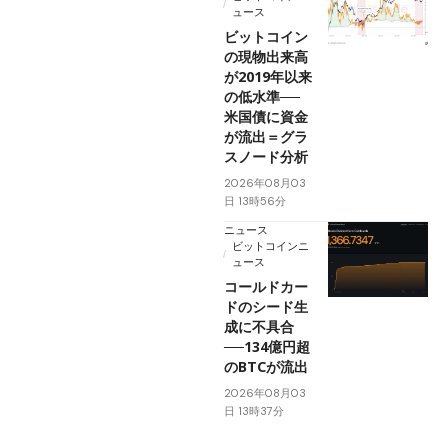
ュース
ビットコイン
の現物出来高
が2019年以来
の低水準──
米国債に資金
が流出＝グラ
スノード分析
2026年08月03
日 13時56分
ニュース
ビットコインニ
ュース
コールドカー
ドのシード生
成に不具合
──134億円超
のBTCが流出
2026年08月03
日 13時37分