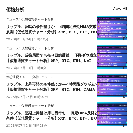
View All
価格分析
ニュース
仮想通貨チャート分析
リップル、反転の条件整うか──4時間足長期HMA突破で雲下端を目指す
展開【仮想通貨チャート分析】XRP、BTC、ETH、HOME
2026年08月04日 18時36分
ニュース
仮想通貨チャート分析
リップル、反発局面でも売り目線継続──下降ダウ成立で下値追う展開
【仮想通貨チャート分析】XRP、BTC、ETH、UAI
2026年07月30日 18時11分
仮想通貨チャート分析
ニュース
リップル、上昇再開の条件整うか──1時間足ダウ成立で1.185ドルを狙う
【仮想通貨チャート分析】XRP、BTC、ETH、ZAMA
2026年07月23日 19時07分
ニュース
仮想通貨チャート分析
リップル、短期上昇後は押し目待ち──長期HMA反発と雲上抜けが買い
条件【仮想通貨チャート分析】XRP、BTC、ETH、ERA
2026年07月21日 18時28分