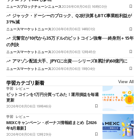
ニュース
ブロックチェーンニュース
2026年08月06日 16時03分
ジャック・ドーシーのブロック、Q2好決算もBTC事業粗利益が
31%減
ニュース
マーケットニュース
2026年08月06日 14時01分
元警官が10代から35万ドルのビットコイン強奪──終身刑＋15年
の判決
ニュース
マーケットニュース
2026年08月06日 12時45分
アマゾン配送大手、JPYCに出資──シリーズB累計約60億円に
ニュース
マーケットニュース
2026年08月06日 11時04分
View All
学習カテゴリ新着
学習
レビュー
ビットコインを1万円分買ってみた！運用損益を毎週
更新
2026年08月06日 19時46分
学習
レビュー
MEXCキャンペーン・ボーナス情報総まとめ【2026
年8月最新】
2026年08月06日 12時29分