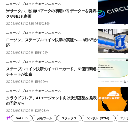
ニュース
ブロックチェーンニュース
米サークル、独自L1アークの初期バリデーターを発表――ブラックロッ
クやSBIも参画
2026年08月06日 16時03分
ニュース
ブロックチェーンニュース
ローソン、ステーブルコイン決済の実証へ──8月6日からJPYCやUSDC対
応
2026年08月05日 15時12分
ニュース
ブロックチェーンニュース
ステーブルコイン決済のイエローカード、63億円調達──ソニーやスタン
チャートが出資
2026年08月05日 11時59分
ニュース
ブロックチェーンニュース
クラウドフレア、AIエージェント向け決済基盤を発表──まずハンドル名
の予約から
2026年08月05日 10時28分
#
Gate.io
分析ツール
スタックス
シンボル（XYM）
エルサル