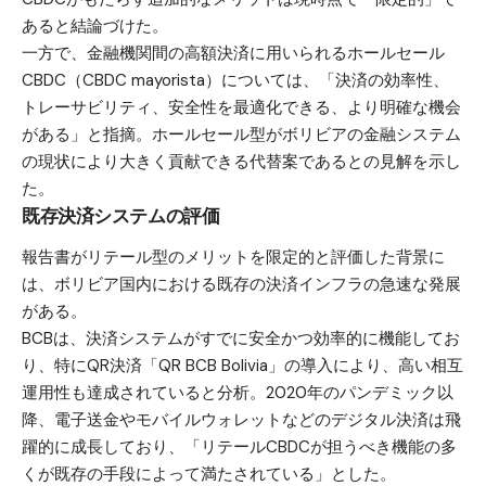
あると結論づけた。
一方で、金融機関間の高額決済に用いられるホールセール
CBDC（CBDC mayorista）については、「決済の効率性、
トレーサビリティ、安全性を最適化できる、より明確な機会
がある」と指摘。ホールセール型がボリビアの金融システム
の現状により大きく貢献できる代替案であるとの見解を示し
た。
既存決済システムの評価
報告書がリテール型のメリットを限定的と評価した背景に
は、ボリビア国内における既存の決済インフラの急速な発展
がある。
BCBは、決済システムがすでに安全かつ効率的に機能してお
り、特にQR決済「QR BCB Bolivia」の導入により、高い相互
運用性も達成されていると分析。2020年のパンデミック以
降、電子送金やモバイルウォレットなどのデジタル決済は飛
躍的に成長しており、「リテールCBDCが担うべき機能の多
くが既存の手段によって満たされている」とした。