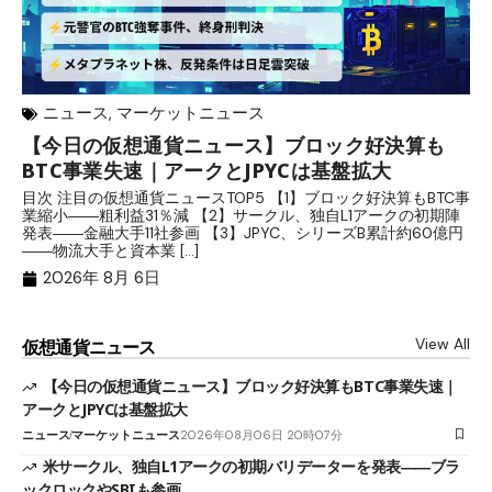
ニュース
,
マーケットニュース
【今日の仮想通貨ニュース】ブロック好決算も
米
BTC事業失速｜アークとJPYCは基盤拡大
発
目次 注目の仮想通貨ニュースTOP5 【1】ブロック好決算もBTC事
目
業縮小――粗利益31％減 【2】サークル、独自L1アークの初期陣
や
発表――金融大手11社参画 【3】JPYC、シリーズB累計約60億円
る
――物流大手と資本業 […]
ブ
2026年 8月 6日
View All
仮想通貨ニュース
【今日の仮想通貨ニュース】ブロック好決算もBTC事業失速｜
アークとJPYCは基盤拡大
ニュース
マーケットニュース
2026年08月06日 20時07分
米サークル、独自L1アークの初期バリデーターを発表――ブラ
ックロックやSBIも参画