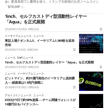
会）委員長宛てに書簡を送り、トランプ大統領の公式ミームコイン
「$TRUMP（…
1inch、セルフカストディ型流動性レイヤー
「Aqua」を正式展開
2026年07月29日 15時22分
イーサリアムニュース
ニュース
東証上場クオンタムS、イーサリアム1,000枚を追加
売却
2026年07月31日 12時29分
ニュース
DeFiニュース
1inch、セルフカストディ型流動性レイヤー「Aqua」を正式展開
2026年07月29日 15時22分
ニュース
イーサリアムニュース
ビットマイン、約31億円相当のイーサリアム追加購
入──総資産は1.9兆円規模に
2026年07月28日 12時06分
アルトコインニュース
ニュース
DEXEが1日で約90%急落──チーム関連ウォレットが
10億円分をバイナンスへ