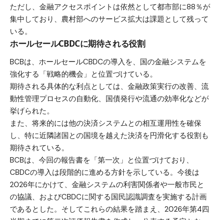
ただし、金融アクセスポイントは依然として都市部に88％が
集中しており、農村部へのサービス拡大は課題として残って
いる。
ホールセールCBDCに期待される役割
BCBは、ホールセールCBDCの導入を、国の金融システムを
強化する「戦略的機会」と位置づけている。
期待される具体的な利点としては、金融政策実行の改善、流
動性管理プロセスの自動化、国債発行や流通の効率化などが
挙げられた。
また、将来的には他の決済システムとの相互運用性を確保
し、特に近隣諸国との国境を越えた決済を円滑化する役割も
期待されている。
BCBは、今回の報告書を「第一次」と位置づけており、
CBDCの導入は段階的に進める方針を示している。今後は
2026年にかけて、金融システムの利害関係者や一般市民と
の協議、およびCBDCに関する国民認識調査を実施する計画
であるとした。そしてこれらの結果を踏まえ、2026年第4四