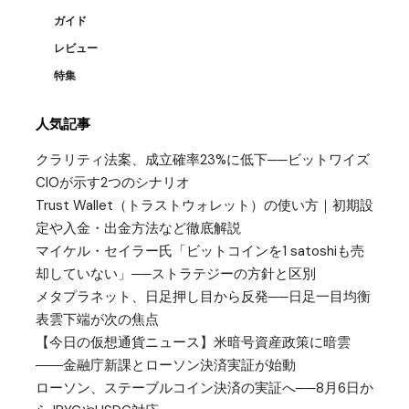
ガイド
レビュー
特集
人気記事
クラリティ法案、成立確率23%に低下──ビットワイズ
CIOが示す2つのシナリオ
Trust Wallet（トラストウォレット）の使い方｜初期設
定や入金・出金方法など徹底解説
マイケル・セイラー氏「ビットコインを1 satoshiも売
却していない」──ストラテジーの方針と区別
メタプラネット、日足押し目から反発──日足一目均衡
表雲下端が次の焦点
【今日の仮想通貨ニュース】米暗号資産政策に暗雲
――金融庁新課とローソン決済実証が始動
ローソン、ステーブルコイン決済の実証へ──8月6日か