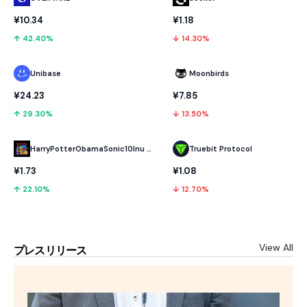
¥10.34
¥1.18
↑ 42.40%
↓ 14.30%
Unibase
Moonbirds
¥24.23
¥7.85
↑ 29.30%
↓ 13.50%
HarryPotterObamaSonic10Inu (ETH)
Truebit Protocol
¥1.73
¥1.08
↑ 22.10%
↓ 12.70%
View All
プレスリリース