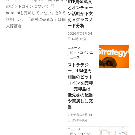
ETF資金流入
のビットコインについて「1
とオンチェー
satoshiも売却していない」とXで
ン活動が下支
え＝グラスノ
説明した。 「絶対に売るな」は個
ード分析
人貯蓄者…
2026年08月04
日 10時02分
ニュース
ビットコインニ
ュース
ストラテジ
ー、164億円
相当のビット
コインを売却
──売却益は
優先株の配当
や買戻しに充
当
2026年08月04
日 09時49分
ニュース
ビットコインニ