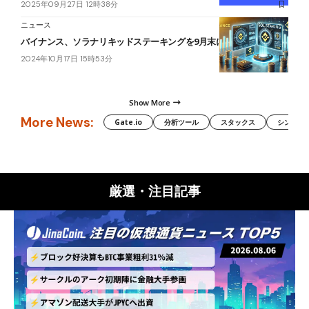
2025年09月27日 12時38分
ニュース
バイナンス、ソラナリキッドステーキングを9月末にリリースか
2024年10月17日 15時53分
Show More
More News:
Gate.io
分析ツール
スタックス
シンボル（
厳選・注目記事