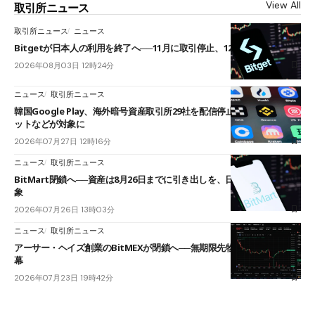
View All
取引所ニュース
取引所ニュース
ニュース
Bitgetが日本人の利用を終了へ──11月に取引停止、12月末に強制決済
2026年08月03日 12時24分
ニュース
取引所ニュース
韓国Google Play、海外暗号資産取引所29社を配信停止──OKXやバイビ
ットなどが対象に
2026年07月27日 12時16分
ニュース
取引所ニュース
BitMart閉鎖へ──資産は8月26日までに引き出しを、日本人利用者も対
象
2026年07月26日 13時03分
ニュース
取引所ニュース
アーサー・ヘイズ創業のBitMEXが閉鎖へ──無期限先物を生んだ11年に
幕
2026年07月23日 19時42分