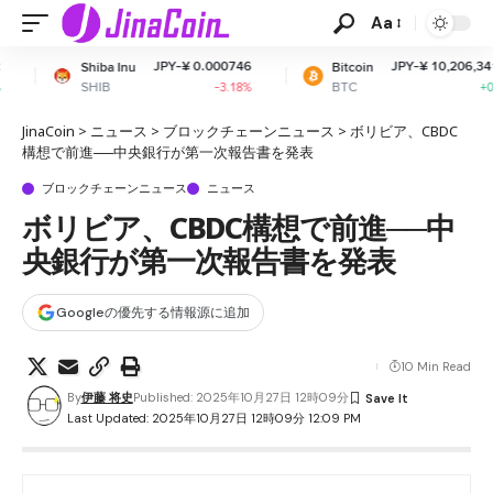
Aa
JPY-¥ 0.000746
JPY-¥ 10,206,341.32
 Inu
Bitcoin
E
BTC
E
-3.18%
+0.32%
JinaCoin
>
ニュース
>
ブロックチェーンニュース
>
ボリビア、CBDC
構想で前進──中央銀行が第一次報告書を発表
ブロックチェーンニュース
ニュース
ボリビア、CBDC構想で前進──中
央銀行が第一次報告書を発表
Googleの優先する情報源に追加
10 Min Read
By
伊藤 将史
Published: 2025年10月27日 12時09分
Last Updated: 2025年10月27日 12時09分 12:09 PM