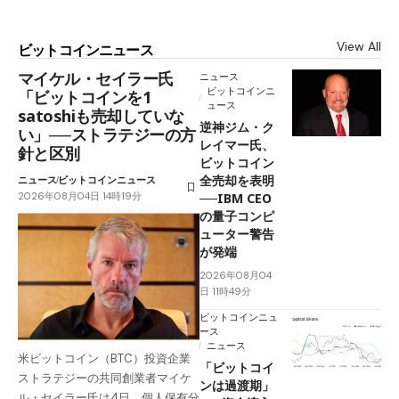
View All
ビットコインニュース
マイケル・セイラー氏
ニュース
ビットコインニ
「ビットコインを1
ュース
satoshiも売却していな
逆神ジム・ク
い」──ストラテジーの方
レイマー氏、
針と区別
ビットコイン
全売却を表明
ニュース
ビットコインニュース
2026年08月04日 14時19分
──IBM CEO
の量子コンピ
ューター警告
が発端
2026年08月04
日 11時49分
ビットコインニュ
ース
ニュース
米ビットコイン（BTC）投資企業
「ビットコイ
ストラテジーの共同創業者マイケ
ンは過渡期」
ル・セイラー氏は4日、個人保有分