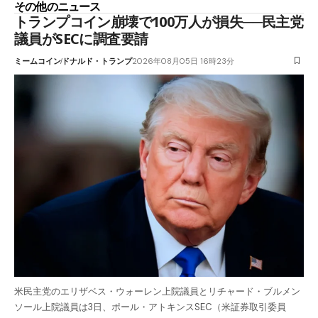
その他のニュース
トランプコイン崩壊で100万人が損失──民主党
議員がSECに調査要請
ミームコイン
ドナルド・トランプ
2026年08月05日 16時23分
米民主党のエリザベス・ウォーレン上院議員とリチャード・ブルメン
ソール上院議員は3日、ポール・アトキンスSEC（米証券取引委員