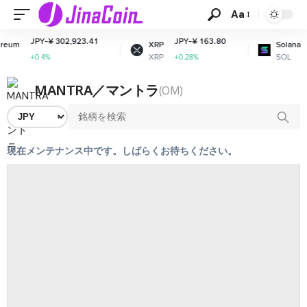
Aa
JPY-¥ 302,923.41
JPY-¥ 163.80
J
um
XRP
Solana
XRP
SOL
+0.4%
+0.28%
+
MANTRA／マントラ
(OM)
現在メンテナンス中です。しばらくお待ちください。