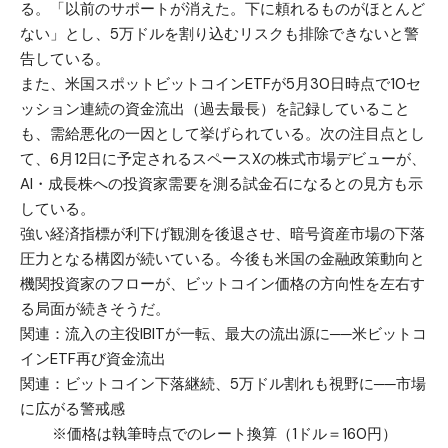
る。「以前のサポートが消えた。下に頼れるものがほとんど
ない」とし、5万ドルを割り込むリスクも排除できないと警
告している。
また、米国スポットビットコインETFが5月30日時点で10セ
ッション連続の資金流出（過去最長）を記録していること
も、需給悪化の一因として挙げられている。次の注目点とし
て、6月12日に予定されるスペースXの株式市場デビューが、
AI・成長株への投資家需要を測る試金石になるとの見方も示
している。
強い経済指標が利下げ観測を後退させ、暗号資産市場の下落
圧力となる構図が続いている。今後も米国の金融政策動向と
機関投資家のフローが、ビットコイン価格の方向性を左右す
る局面が続きそうだ。
関連：
流入の主役IBITが一転、最大の流出源に──米ビットコ
インETF再び資金流出
関連：
ビットコイン下落継続、5万ドル割れも視野に──市場
に広がる警戒感
※価格は執筆時点でのレート換算（1ドル＝160円）