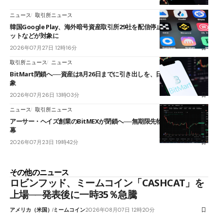
ニュース
取引所ニュース
韓国Google Play、海外暗号資産取引所29社を配信停止──OKXやバイビ
ットなどが対象に
2026年07月27日 12時16分
取引所ニュース
ニュース
BitMart閉鎖へ──資産は8月26日までに引き出しを、日本人利用者も対
象
2026年07月26日 13時03分
ニュース
取引所ニュース
アーサー・ヘイズ創業のBitMEXが閉鎖へ──無期限先物を生んだ11年に
幕
2026年07月23日 19時42分
その他のニュース
ロビンフッド、ミームコイン「CASHCAT」を
上場──発表後に一時35％急騰
アメリカ（米国）
ミームコイン
2026年08月07日 12時20分