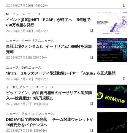
2026年07月29日 15時22分
NFTニュース
ニュース
イベント参加証NFT「POAP」が終了へ──5年超で
670万点超を発行
2026年08月04日 13時46分
ニュース
イーサリアムニュース
東証上場クオンタムS、イーサリアム1,000枚を追加
売却
2026年07月31日 12時29分
ニュース
DeFiニュース
1inch、セルフカストディ型流動性レイヤー「Aqua」を正式展開
2026年07月29日 15時22分
イーサリアムニュース
ニュース
ビットマイン、約31億円相当のイーサリアム追加購
入──総資産は1.9兆円規模に
2026年07月28日 12時06分
ニュース
アルトコインニュース
DEXEが1日で約90%急落──チーム関連ウォレットが
10億円分をバイナンスへ
2026年07月23日 12時01分