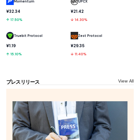
Momentum
UPCX
¥32.34
¥21.42
↑ 17.50%
↓ 14.30%
Truebit Protocol
Zest Protocol
¥1.19
¥29.35
↑ 15.10%
↓ 11.40%
View All
プレスリリース