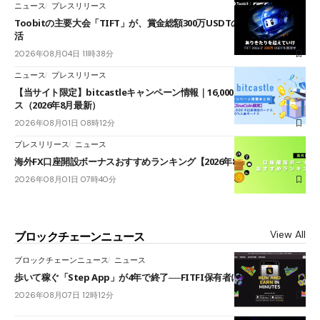
ニュース
プレスリリース
Toobitの主要大会「TIFT」が、賞金総額300万USDTのレースとして復
活
2026年08月04日 11時38分
ニュース
プレスリリース
【当サイト限定】bitcastleキャンペーン情報｜16,000円口座開設ボーナ
ス（2026年8月最新）
2026年08月01日 08時12分
プレスリリース
ニュース
海外FX口座開設ボーナスおすすめランキング【2026年8月最新】
2026年08月01日 07時40分
View All
ブロックチェーンニュース
ブロックチェーンニュース
ニュース
歩いて稼ぐ「Step App」が4年で終了──FITFI保有者に対応呼びかけ
2026年08月07日 12時12分