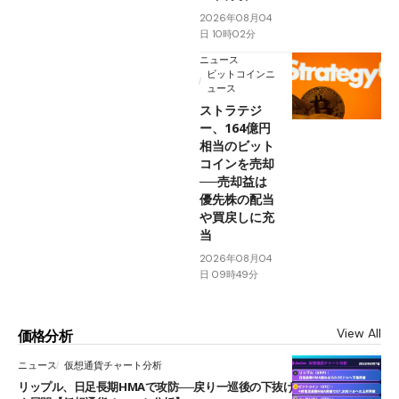
2026年08月04
日 10時02分
ニュース
ビットコインニ
ュース
ストラテジ
ー、164億円
相当のビット
コインを売却
──売却益は
優先株の配当
や買戻しに充
当
2026年08月04
日 09時49分
View All
価格分析
ニュース
仮想通貨チャート分析
リップル、日足長期HMAで攻防──戻り一巡後の下抜けで0.95ドルを試