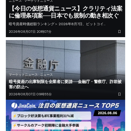
ニュース
マーケットニュース
【今日の仮想通貨ニュース】クラリティ法案
に倫理条項案──日本でも規制の動き相次ぐ
暗号資産時価総額ランキング＞ 2026年8月7日、ビットコイ…
2026年08月07日 20時07分
マーケットニュース
ニュース
暗号資産の出庫制限を全業者に要請──金融庁・警察庁、詐欺被
害の防止へ
2026年08月07日 09時55分