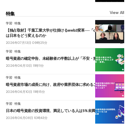
View All
特集
学習
特集
【独占取材】千葉工業大学が仕掛けるweb3変革──「cJPY」とAIの融合
は日本をどう変えるのか
2026年07月13日 09時25分
学習
特集
暗号資産の確定申告、未経験者の半数以上が「不安・無理」
2026年06月13日 11時11分
学習
特集
暗号資産市場の成長に向け、政府や業界団体に求めることは？
2026年06月10日 11時15分
学習
特集
日本の暗号資産の投資環境、満足している人は5％未満
2026年06月08日 10時43分