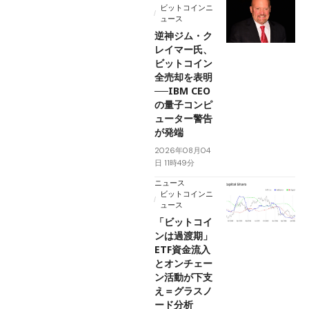
ビットコインニ
ュース
逆神ジム・ク
レイマー氏、
ビットコイン
全売却を表明
──IBM CEO
の量子コンピ
ューター警告
が発端
2026年08月04
日 11時49分
ニュース
ビットコインニ
ュース
「ビットコイ
ンは過渡期」
ETF資金流入
とオンチェー
ン活動が下支
え＝グラスノ
ード分析