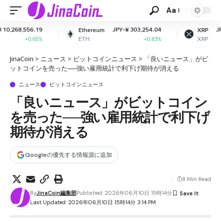
Aa
JPY-¥ 303,254.04
JPY-¥ 165.07
Ethereum
XRP
ETH
XRP
+0.83%
+2.86%
JinaCoin
>
ニュース
>
ビットコインニュース
>
「良いニュース」がビ
ットコインを売った──強い雇用統計で利下げ期待が消える
ニュース
ビットコインニュース
「良いニュース」がビットコイン
を売った──強い雇用統計で利下げ
期待が消える
Googleの優先する情報源に追加
8 Min Read
By
JinaCoin編集部
Published: 2026年06月10日 15時14分
Last Updated: 2026年06月10日 15時14分 3:14 PM