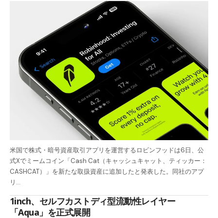
米国で株式・暗号資産取引アプリを運営するロビンフッドは6日、公
式Xでミームコイン「Cash Cat（キャッシュキャット、ティッカー：
CASHCAT）」を新たな取扱資産に追加したと発表した。同社のアプ
リ…
1inch、セルフカストディ型流動性レイヤー
「Aqua」を正式展開