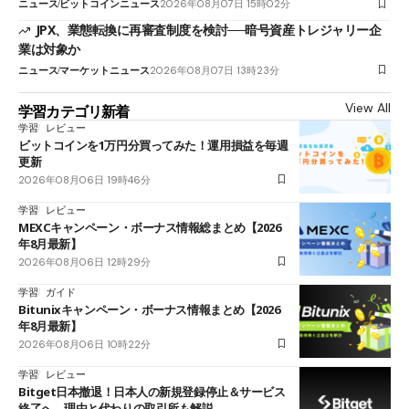
ニュース
ビットコインニュース
2026年08月07日 15時02分
JPX、業態転換に再審査制度を検討──暗号資産トレジャリー企
業は対象か
ニュース
マーケットニュース
2026年08月07日 13時23分
View All
学習カテゴリ新着
学習
レビュー
ビットコインを1万円分買ってみた！運用損益を毎週
更新
2026年08月06日 19時46分
学習
レビュー
MEXCキャンペーン・ボーナス情報総まとめ【2026
年8月最新】
2026年08月06日 12時29分
学習
ガイド
Bitunixキャンペーン・ボーナス情報まとめ【2026
年8月最新】
2026年08月06日 10時22分
学習
レビュー
Bitget日本撤退！日本人の新規登録停止＆サービス
終了へ 理由と代わりの取引所も解説