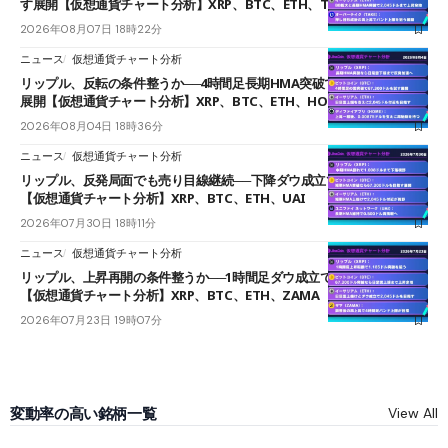
す展開【仮想通貨チャート分析】XRP、BTC、ETH、TAKE
2026年08月07日 18時22分
ニュース
仮想通貨チャート分析
リップル、反転の条件整うか──4時間足長期HMA突破で雲下端を目指す
展開【仮想通貨チャート分析】XRP、BTC、ETH、HOME
2026年08月04日 18時36分
ニュース
仮想通貨チャート分析
リップル、反発局面でも売り目線継続──下降ダウ成立で下値追う展開
【仮想通貨チャート分析】XRP、BTC、ETH、UAI
2026年07月30日 18時11分
ニュース
仮想通貨チャート分析
リップル、上昇再開の条件整うか──1時間足ダウ成立で1.185ドルを狙う
【仮想通貨チャート分析】XRP、BTC、ETH、ZAMA
2026年07月23日 19時07分
変動率の高い銘柄一覧
View All