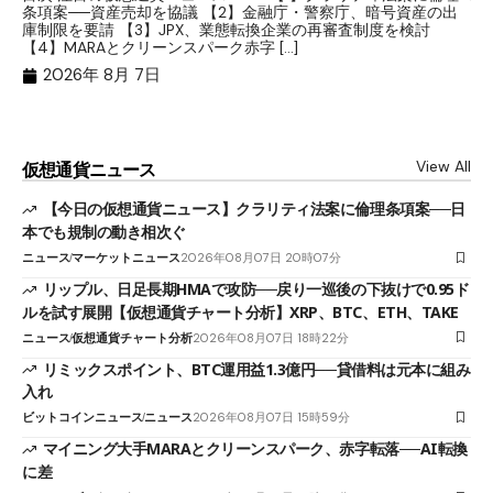
条項案──資産売却を協議 【2】金融庁・警察庁、暗号資産の出
目
庫制限を要請 【3】JPX、業態転換企業の再審査制度を検討
ト
【4】MARAとクリーンスパーク赤字 […]
（
（X
2026年 8月 7日
View All
仮想通貨ニュース
【今日の仮想通貨ニュース】クラリティ法案に倫理条項案──日
本でも規制の動き相次ぐ
ニュース
マーケットニュース
2026年08月07日 20時07分
リップル、日足長期HMAで攻防──戻り一巡後の下抜けで0.95ド
ルを試す展開【仮想通貨チャート分析】XRP、BTC、ETH、TAKE
ニュース
仮想通貨チャート分析
2026年08月07日 18時22分
リミックスポイント、BTC運用益1.3億円──貸借料は元本に組み
入れ
ビットコインニュース
ニュース
2026年08月07日 15時59分
マイニング大手MARAとクリーンスパーク、赤字転落──AI転換
に差