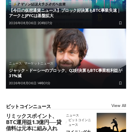
ニュース
マーケットニュース
【今日の仮想通貨ニュース】ブロック好決算もBTC事業失速｜
アークとJPYCは基盤拡大
2026年08月06日 20時07分
ニュース
マーケットニュース
ジャック・ドーシーのブロック、Q2好決算もBTC事業粗利益が
31%減
2026年08月06日 14時01分
View All
ビットコインニュース
リミックスポイント、
ニュース
ビットコインニ
BTC運用益1.3億円──貸
ュース
借料は元本に組み入れ
マイニング大