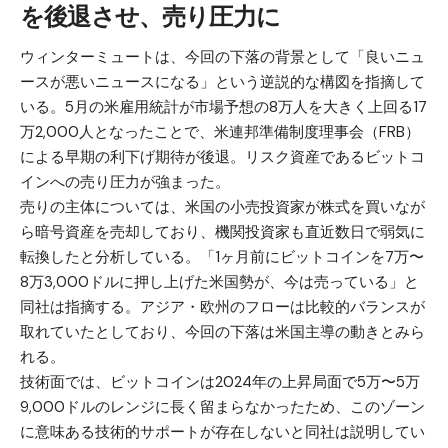
を後退させ、売り圧力に
ウィンターミュートは、今回の下落の背景として「良いニュ
ースが悪いニュースになる」という逆説的な構図を指摘して
いる。5月の米雇用統計が市場予想の8万人を大きく上回る17
万2,000人となったことで、米連邦準備制度理事会（FRB）
による早期の利下げ期待が後退。リスク資産であるビットコ
インへの売り圧力が強まった。
売りの主体については、米国の小売投資家が株式を買いなが
ら暗号資産を売却しており、機関投資家も直近数日で弱気に
転換したと分析している。「1ヶ月前にビットコインを7万〜
8万3,000ドルに押し上げた米国勢が、今は売っている」と
同社は指摘する。アジア・欧州のフローは比較的バランスが
取れていたとしており、今回の下落は米国主導の動きとみら
れる。
技術面では、ビットコインは2024年の上昇局面で5万〜5万
9,000ドルのレンジに長く留まらなかったため、このゾーン
に意味ある技術的サポートが存在しないと同社は説明してい