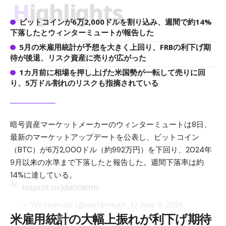
Highlights
ビットコインが6万2,000ドルを割り込み、週間で約14%
下落したとウィンターミュートが報告した
5月の米雇用統計が予想を大きく上回り、FRBの利下げ期
待が後退、リスク資産に売りが広がった
1カ月前に相場を押し上げた米国勢が一転して売りに回
り、5万ドル割れのリスクも指摘されている
暗号資産マーケットメーカーのウィンターミュートは8日、
最新のマーケットアップデートを公表し、ビットコイン
（BTC）が6万2,000ドル（約992万円）を下回り、2024年
9月以来の水準まで下落したと報告した。週間下落率は約
14%に達している。
https://t.co/JdxKX961hS
— Wintermute (@wintermute_t)
June 9, 2026
米雇用統計の大幅上振れが利下げ期待