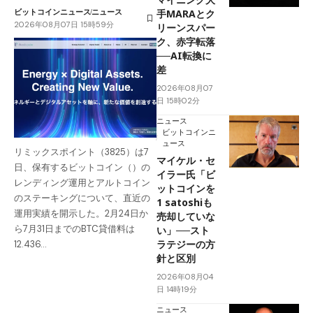
ビットコインニュース
ニュース
手MARAとク
2026年08月07日 15時59分
リーンスパー
ク、赤字転落
──AI転換に
差
2026年08月07
日 15時02分
ニュース
ビットコインニ
ュース
リミックスポイント（3825）は7
マイケル・セ
日、保有するビットコイン（）の
イラー氏「ビ
レンディング運用とアルトコイン
ットコインを
のステーキングについて、直近の
1 satoshiも
運用実績を開示した。2月24日か
売却していな
ら7月31日までのBTC貸借料は
い」──スト
ラテジーの方
12.436…
針と区別
2026年08月04
日 14時19分
ニュース