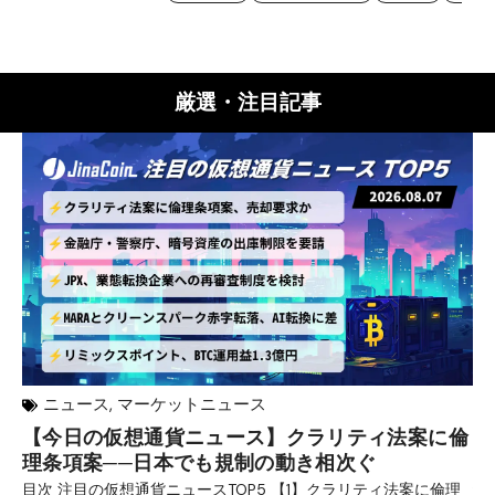
厳選・注目記事
ニュース
,
マーケットニュース
【今日の仮想通貨ニュース】クラリティ法案に倫
リ
理条項案──日本でも規制の動き相次ぐ
下
分
目次 注目の仮想通貨ニュースTOP5 【1】クラリティ法案に倫理