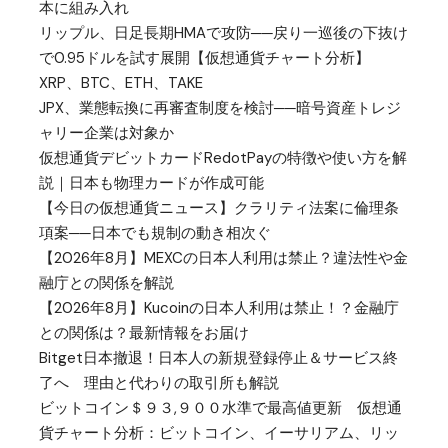
本に組み入れ
リップル、日足長期HMAで攻防──戻り一巡後の下抜け
で0.95ドルを試す展開【仮想通貨チャート分析】
XRP、BTC、ETH、TAKE
JPX、業態転換に再審査制度を検討──暗号資産トレジ
ャリー企業は対象か
仮想通貨デビットカードRedotPayの特徴や使い方を解
説｜日本も物理カードが作成可能
【今日の仮想通貨ニュース】クラリティ法案に倫理条
項案──日本でも規制の動き相次ぐ
【2026年8月】MEXCの日本人利用は禁止？違法性や金
融庁との関係を解説
【2026年8月】Kucoinの日本人利用は禁止！？金融庁
との関係は？最新情報をお届け
Bitget日本撤退！日本人の新規登録停止＆サービス終
了へ 理由と代わりの取引所も解説
ビットコイン＄９３,９００水準で最高値更新 仮想通
貨チャート分析：ビットコイン、イーサリアム、リッ