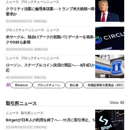
ニュース
ブロックチェーンニュース
クラリティ法案に倫理条項案──トランプ米大統領へ暗号資産事業の売却
要求か
2026年08月07日 12時04分
ブロックチェーンニュース
ニュース
米サークル、独自L1アークの初期バリデーターを発表――ブラックロッ
クやSBIも参画
2026年08月06日 16時03分
ニュース
ブロックチェーンニュース
ローソン、ステーブルコイン決済の実証へ──8月6日からJPYCやUSDC対
応
2026年08月05日 15時12分
#
Binance
ブロックチェーン
初心者
米国証券取引委員会（SEC）
View All
取引所ニュース
ニュース
取引所ニュース
Bitgetが日本人の利用を終了へ──11月に取引停止、12月末に強制決済
2026年08月03日 12時24分