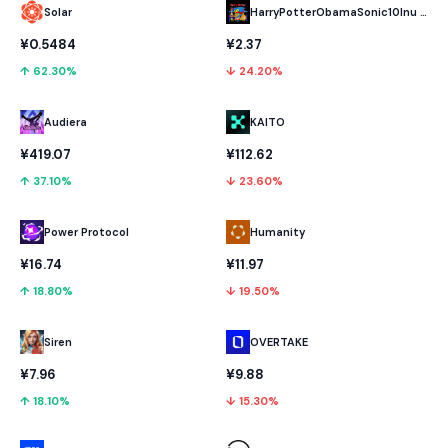
Solar
HarryPotterObamaSonic10Inu (ETH)
¥0.5484
¥2.37
↑ 62.30%
↓ 24.20%
Audiera
KAITO
¥419.07
¥112.62
↑ 37.10%
↓ 23.60%
Power Protocol
Humanity
¥16.74
¥11.97
↑ 18.80%
↓ 19.50%
OVERTAKE
Siren
¥9.88
¥7.96
↓ 15.30%
↑ 18.10%