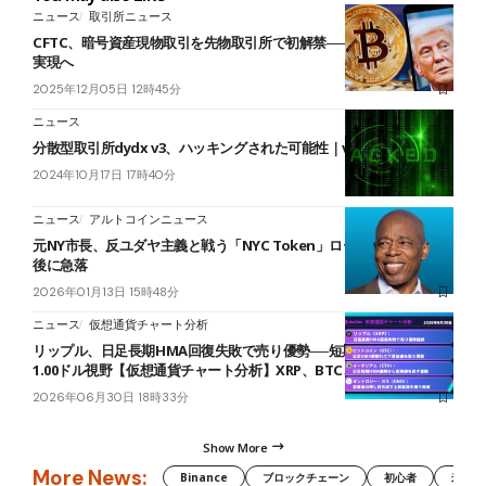
ニュース
取引所ニュース
CFTC、暗号資産現物取引を先物取引所で初解禁──トランプ公約の
実現へ
2025年12月05日 12時45分
ニュース
分散型取引所dydx v3、ハッキングされた可能性｜v4は安全
2024年10月17日 17時40分
ニュース
アルトコインニュース
元NY市長、反ユダヤ主義と戦う「NYC Token」ローンチ──上場直
後に急落
2026年01月13日 15時48分
ニュース
仮想通貨チャート分析
リップル、日足長期HMA回復失敗で売り優勢──短期HMA割れなら
1.00ドル視野【仮想通貨チャート分析】XRP、BTC、ETH、ONG
2026年06月30日 18時33分
Show More
More News:
Binance
ブロックチェーン
初心者
米国証