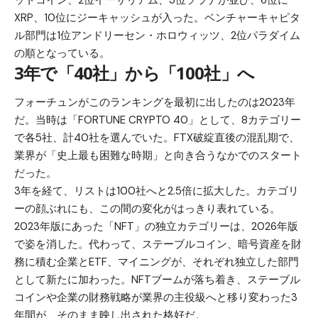
XRP、10位にジーキャッシュが入った。ベンチャーキャピタ
ル部門は1位アンドリーセン・ホロウィッツ、2位パラダイム
の順となっている。
3年で「40社」から「100社」へ
フォーチュンがこのランキングを最初に出したのは2023年
だ。当時は「FORTUNE CRYPTO 40」として、8カテゴリー
で各5社、計40社を選んでいた。FTX破綻直後の混乱期で、
業界が「史上最も困難な時期」と向き合うなかでのスタート
だった。
3年を経て、リストは100社へと2.5倍に拡大した。カテゴリ
ーの顔ぶれにも、この間の変化がはっきり表れている。
2023年版にあった「NFT」の独立カテゴリーは、2026年版
で姿を消した。代わって、ステーブルコイン、暗号資産を財
務に積む企業とETF、マイニングが、それぞれ独立した部門
として新たに加わった。NFTブームが落ち着き、ステーブル
コインや企業の財務戦略が業界の主役級へと移り変わった3
年間が、そのまま映し出された格好だ。