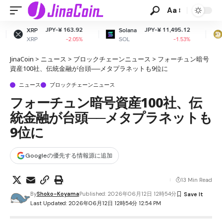
Aa
Y-¥ 163.92
JPY-¥ 11,495.12
JPY-
Solana
Dogecoin
SOL
DOGE
-2.05%
-1.53%
JinaCoin
>
ニュース
>
ブロックチェーンニュース
>
フォーチュン暗号
資産100社、伝統金融が台頭──メタプラネットも9位に
ニュース
ブロックチェーンニュース
フォーチュン暗号資産100社、伝
統金融が台頭──メタプラネットも
9位に
Googleの優先する情報源に追加
13 Min Read
By
Shoko-Koyama
Published: 2026年06月12日 12時54分
Last Updated: 2026年06月12日 12時54分 12:54 PM