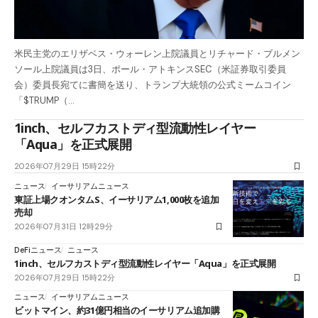
米民主党のエリザベス・ウォーレン上院議員とリチャード・ブルメン
ソール上院議員は3日、ポール・アトキンスSEC（米証券取引委員
会）委員長宛てに書簡を送り、トランプ大統領の公式ミームコイン
「$TRUMP（…
1inch、セルフカストディ型流動性レイヤー
「Aqua」を正式展開
2026年07月29日 15時22分
ニュース
イーサリアムニュース
東証上場クオンタムS、イーサリアム1,000枚を追加
売却
2026年07月31日 12時29分
DeFiニュース
ニュース
1inch、セルフカストディ型流動性レイヤー「Aqua」を正式展開
2026年07月29日 15時22分
ニュース
イーサリアムニュース
ビットマイン、約31億円相当のイーサリアム追加購