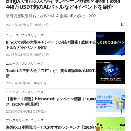
BingXで8月の大型キャンペーンが続々開催！総額
448万USDT超のAIバトルなど4イベントを紹介
暗号資産取引所およびWeb3-AI企業のBingXは、202…
2026年08月07日 09時25分
ニュース
プレスリリース
BingXで8月の大型キャンペーンが続々開催！総額448万USDT超のAIバ
トルなど4イベントを紹介
2026年08月07日 09時25分
ニュース
プレスリリース
Toobitの主要大会「TIFT」が、賞金総額300万USDTのレースとして復
活
2026年08月04日 11時38分
ニュース
プレスリリース
【当サイト限定】bitcastleキャンペーン情報｜16,000円口座開設ボーナ
ス（2026年8月最新）
2026年08月01日 08時12分
プレスリリース
ニュース
海外FX口座開設ボーナスおすすめランキング【2026年8月最新】