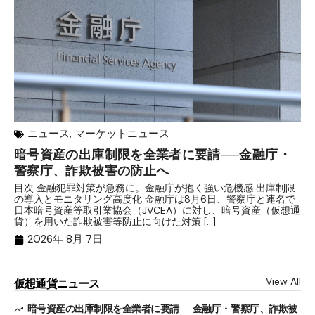
ニュース
,
マーケットニュース
暗号資産の出庫制限を全業者に要請──金融庁・
【
警察庁、詐欺被害の防止へ
B
目次 金融犯罪対策が急務に。金融庁が抱く強い危機感 出庫制限
目
の導入とモニタリング高度化 金融庁は8月6日、警察庁と連名で
業
日本暗号資産等取引業協会（JVCEA）に対し、暗号資産（仮想通
発
貨）を用いた詐欺被害等防止に向けた対策 […]
―
2026年 8月 7日
View All
仮想通貨ニュース
暗号資産の出庫制限を全業者に要請──金融庁・警察庁、詐欺被