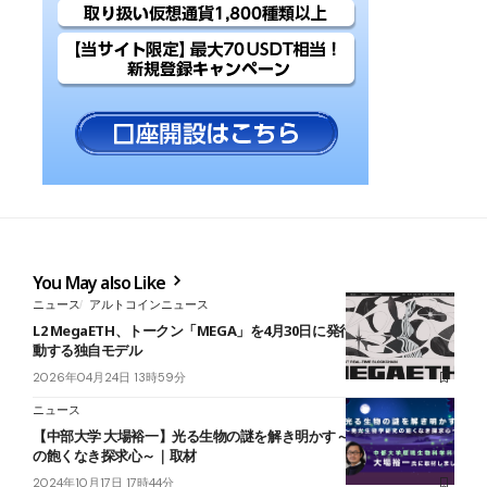
You May also Like
ニュース
アルトコインニュース
L2 MegaETH、トークン「MEGA」を4月30日に発行──KPI達成で発
動する独自モデル
2026年04月24日 13時59分
ニュース
【中部大学 大場裕一】光る生物の謎を解き明かす～発光生物学研究
の飽くなき探求心～｜取材
2024年10月17日 17時44分