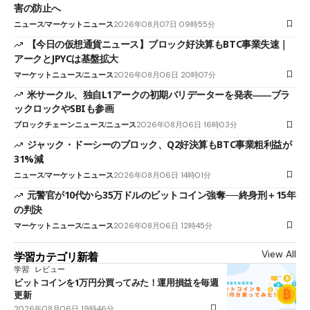
害の防止へ
ニュース
マーケットニュース
2026年08月07日 09時55分
【今日の仮想通貨ニュース】ブロック好決算もBTC事業失速｜
アークとJPYCは基盤拡大
マーケットニュース
ニュース
2026年08月06日 20時07分
米サークル、独自L1アークの初期バリデーターを発表――ブラ
ックロックやSBIも参画
ブロックチェーンニュース
ニュース
2026年08月06日 16時03分
ジャック・ドーシーのブロック、Q2好決算もBTC事業粗利益が
31%減
ニュース
マーケットニュース
2026年08月06日 14時01分
元警官が10代から35万ドルのビットコイン強奪──終身刑＋15年
の判決
マーケットニュース
ニュース
2026年08月06日 12時45分
View All
学習カテゴリ新着
学習
レビュー
ビットコインを1万円分買ってみた！運用損益を毎週
更新
2026年08月06日 19時46分