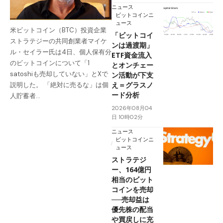
ニュース
ビットコインニ
ュース
米ビットコイン（BTC）投資企業
「ビットコイ
ストラテジーの共同創業者マイケ
ンは過渡期」
ル・セイラー氏は4日、個人保有分
ETF資金流入
のビットコインについて「1
とオンチェー
satoshiも売却していない」とXで
ン活動が下支
え＝グラスノ
説明した。 「絶対に売るな」は個
ード分析
人貯蓄者…
2026年08月04
日 10時02分
ニュース
ビットコインニ
ュース
ストラテジ
ー、164億円
相当のビット
コインを売却
──売却益は
優先株の配当
や買戻しに充