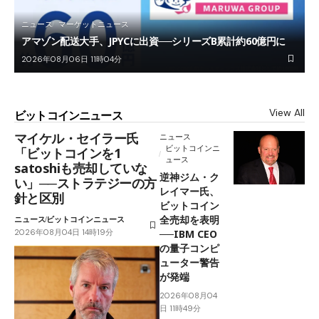
ニュース
マーケットニュース
アマゾン配送大手、JPYCに出資──シリーズB累計約60億円に
2026年08月06日 11時04分
View All
ビットコインニュース
マイケル・セイラー氏
ニュース
ビットコインニ
「ビットコインを1
ュース
satoshiも売却していな
逆神ジム・ク
い」──ストラテジーの方
レイマー氏、
針と区別
ビットコイン
全売却を表明
ニュース
ビットコインニュース
2026年08月04日 14時19分
──IBM CEO
の量子コンピ
ューター警告
が発端
2026年08月04
日 11時49分