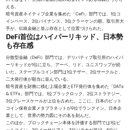
える。
暗号資産ネイティブ企業を集めた「CeFi」部門では、1位コ
インベース、2位バイナンス、3位クラーケンの順。取引所大
手が、伝統金融と並ぶ存在として位置づけられた。
DeFi首位はハイパーリキッド、日本勢
も存在感
分散型金融（DeFi）部門では、デリバティブ取引所のハイパ
ーリキッドが1位に立ち、アーベ、リド、ユニスワップが続
いた。ステーブルコイン部門は1位テザー、2位サークルと、
二大発行体が順当に並んでいる。
暗号資産を財務に積む上場企業とETF発行体を集めた「DATs
& ETFs」部門では、1位ブラックロック、2位ストラテジー、
3位グレースケールが上位を占めた。ここに、日本のビット
コイン保有企業メタプラネットが9位でランクイン。日本企
業として、世界の勢力図にその名を刻んだ。
このほか、ブロックチェーン本体を評価する部門では1位ビ
ットコイン、2位イーサリアム、3位ソラナが並び、6位に