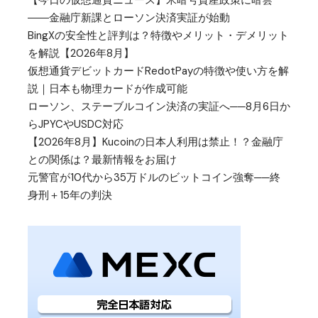
【今日の仮想通貨ニュース】米暗号資産政策に暗雲
――金融庁新課とローソン決済実証が始動
BingXの安全性と評判は？特徴やメリット・デメリット
を解説【2026年8月】
仮想通貨デビットカードRedotPayの特徴や使い方を解
説｜日本も物理カードが作成可能
ローソン、ステーブルコイン決済の実証へ──8月6日か
らJPYCやUSDC対応
【2026年8月】Kucoinの日本人利用は禁止！？金融庁
との関係は？最新情報をお届け
元警官が10代から35万ドルのビットコイン強奪──終
身刑＋15年の判決