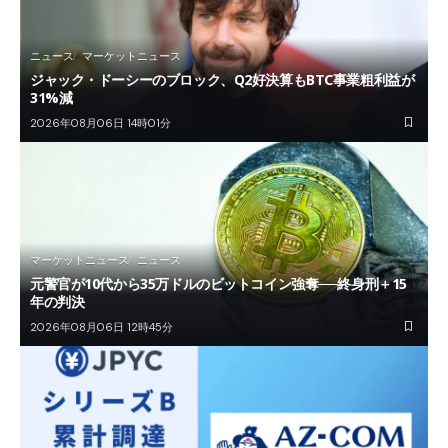
ニュース
マーケットニュース
ジャック・ドーシーのブロック、Q2好決算もBTC事業粗利益が
31%減
2026年08月06日 14時01分
マーケットニュース
ニュース
元警官が10代から35万ドルのビットコイン強奪──終身刑＋15
年の判決
2026年08月06日 12時45分