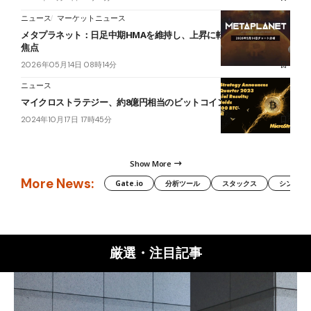
ニュース
マーケットニュース
メタプラネット：日足中期HMAを維持し、上昇に転じるかが直近の
焦点
2026年05月14日 08時14分
ニュース
マイクロストラテジー、約8億円相当のビットコインを追加購入
2024年10月17日 17時45分
Show More
More News:
Gate.io
分析ツール
スタックス
シンボル（
厳選・注目記事