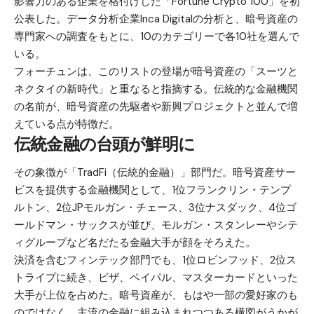
影響力のある企業を格付けした「Fortune Crypto 100」を初
公表した。データ分析企業Inca Digitalの分析と、暗号資産の
専門家への調査をもとに、10のカテゴリーで各10社を選んで
いる。
フォーチュンは、このリストの登場が暗号資産の「スーツと
ネクタイの新時代」と重なると指摘する。伝統的な金融機関
の名前が、暗号資産の先駆者や新興プロジェクトと並んで増
えている点が特徴だ。
伝統金融の台頭が鮮明に
その象徴が「TradFi（伝統的金融）」部門だ。暗号資産サー
ビスを提供する金融機関として、1位フランクリン・テンプ
ルトン、2位JPモルガン・チェース、3位ナスダック、4位ゴ
ールドマン・サックスが並び、モルガン・スタンレーやシテ
ィグループなど名だたる金融大手が顔をそろえた。
決済を含むフィンテック部門でも、1位ロビンフッド、2位ス
トライプに続き、ビザ、ペイパル、マスターカードといった
大手が上位を占めた。暗号資産が、もはや一部の愛好家のも
のではなく、主流の金融に組み込まれつつある構図がうかが