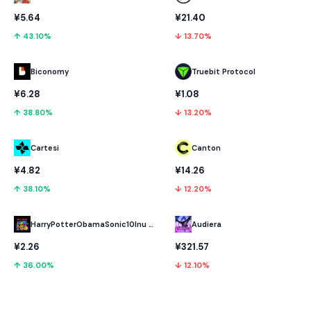
¥21.40
¥5.64
↓ 13.70%
↑ 43.10%
Biconomy
Truebit Protocol
¥6.28
¥1.08
↑ 38.80%
↓ 13.20%
Cartesi
Canton
¥4.82
¥14.26
↑ 38.10%
↓ 12.20%
HarryPotterObamaSonic10Inu (ETH)
Audiera
¥2.26
¥321.57
↑ 36.00%
↓ 12.10%