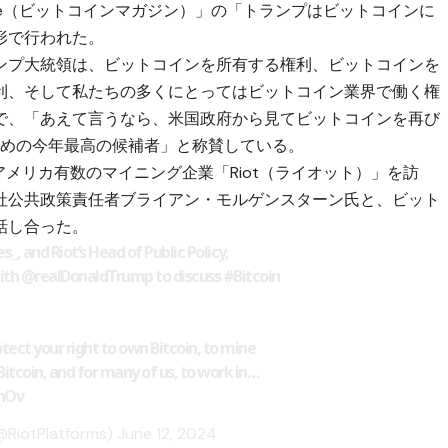
gazine（ビットコインマガジン）」の「トランプはビットコインに
形で行われた。
ンプ大統領は、ビットコインを所有する権利、ビットコインを
利、そして私たちの多くにとってはビットコイン業界で働く権
で、「あえて言うなら、米国政府から見てビットコインを再び
Again）ための今年最高の候補者」と称賛している。
アメリカ有数のマイニング企業「Riot（ライオット）」を訪
同社公共政策責任者ブライアン・モルゲンスターン氏と、ビット
話し合った。
es_
, and Riot’s Head of Public Policy,
ith
@realDonaldTrump
to discuss
#Bitcoin
tect your right to own Bitcoin, to mine
 Bitcoin, and for many of us, to work in…
3hOv
 (@RiotPlatforms)
June 12, 2024