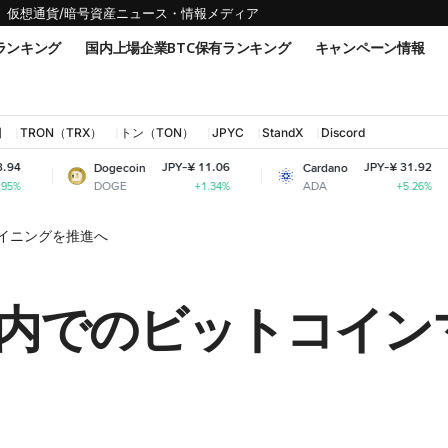
仮想通貨/暗号資産ニュース・情報メディア
ランキング
国内上場企業BTC保有ランキング
キャンペーン情報
国
TRON（TRX）
トン（TON）
JPYC
StandX
Discord
JPY-¥ 11.06
JPY-¥ 31.92
Dogecoin
Cardano
Shi
DOGE
ADA
SHI
+1.34%
+5.26%
イニングを推進へ
内でのビットコイン