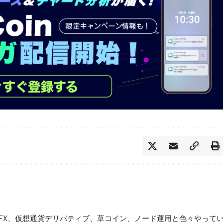
FX、仮想通貨デリバティブ、草コイン、ノード運用と色々やって