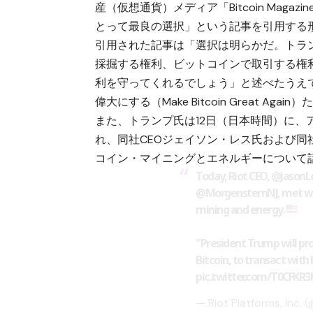
産（仮想通貨）メディア「Bitcoin Ma
とって最良の選択」という記事を引用する
引用された記事は「選択は明らかだ。トラ
採掘する権利、ビットコインで取引する権
利を守ってくれるでしょう」と述べたうえ
偉大にする（Make Bitcoin Great 
また、トランプ氏は12日（日本時間）に、
れ、同社CEOジェイソン・レス氏および
コイン・マイニングとエネルギーについて
Today, Riot CEO,
@JasonL
@MorgensternNJ
, met w
mining and energy.
"President Trump will pro
Bitcoin, to transact with
pic.twitter.com/T0CFKR
— Riot Platforms, Inc.