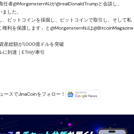
任者@MorgensternNJが@realDonaldTrumpと会談し、
合いました。
し、ビットコインを採掘し、ビットコインで取引し、そして私
します」と@MorgensternNJは@BitcoinMagazine
資産総額が1,000億ドルを突破
億ドルに到達｜ETHが牽引
ースでJinaCoinをフォロー！