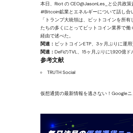
本日、Riot の CEO@JasonLes_と公共政策責
#Bitcoin鉱業とエネルギーについて話し
「トランプ大統領は、ビットコインを所有
たちの多くにとってビットコイン業界で働く権利を保護
経由で述べた。
関連：
ビットコインETP、3ヶ月ぶりに運用
関連：
DeFiのTVL、15ヶ月ぶりに1,920
参考文献
TRUTH Social
仮想通貨の最新情報を逃さない！Googleニュ