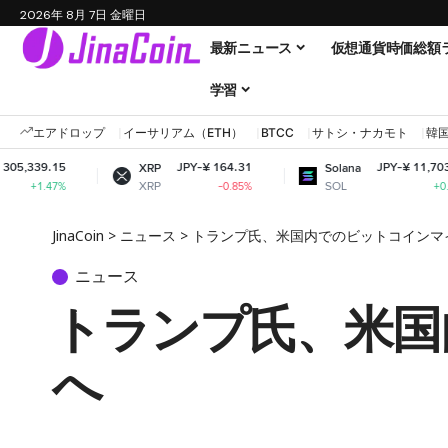
2026年 8月 7日 金曜日
最新ニュース
仮想通貨時価総額
学習
エアドロップ
イーサリアム（ETH）
BTCC
サトシ・ナカモト
韓
JPY-¥ 164.31
JPY-¥ 11,703.94
XRP
Solana
XRP
SOL
-0.85%
+0.95%
JinaCoin
>
ニュース
>
トランプ氏、米国内でのビットコインマ
ニュース
トランプ氏、米国
へ