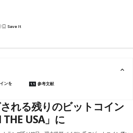
分
インを
参考文献
グされる残りのビットコイン
 THE USA」に