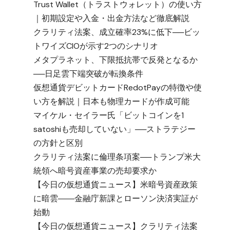
Trust Wallet（トラストウォレット）の使い方
｜初期設定や入金・出金方法など徹底解説
クラリティ法案、成立確率23%に低下──ビッ
トワイズCIOが示す2つのシナリオ
メタプラネット、下限抵抗帯で反発となるか
──日足雲下端突破が転換条件
仮想通貨デビットカードRedotPayの特徴や使
い方を解説｜日本も物理カードが作成可能
マイケル・セイラー氏「ビットコインを1
satoshiも売却していない」──ストラテジー
の方針と区別
クラリティ法案に倫理条項案──トランプ米大
統領へ暗号資産事業の売却要求か
【今日の仮想通貨ニュース】米暗号資産政策
に暗雲――金融庁新課とローソン決済実証が
始動
【今日の仮想通貨ニュース】クラリティ法案