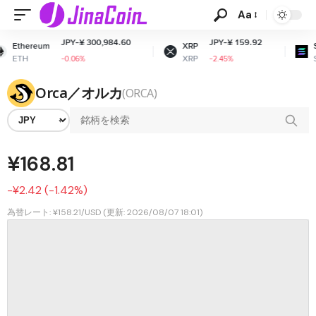
Aa
JPY-¥ 300,984.60
JPY-¥ 159.92
J
um
XRP
Solana
XRP
SOL
-0.06%
-2.45%
+
Orca／オルカ
(ORCA)
¥168.81
-¥2.42 (-1.42%)
為替レート: ¥158.21/USD (更新: 2026/08/07 18:01)