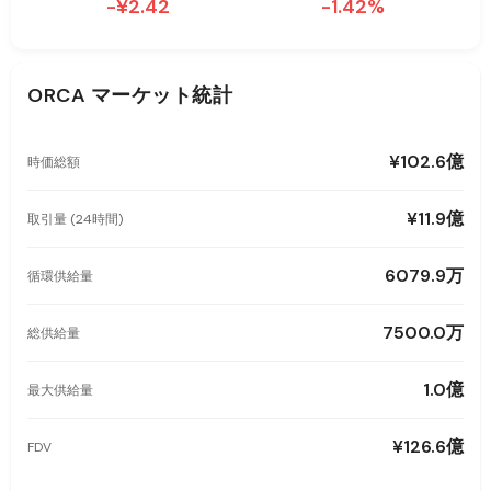
-¥2.42
-1.42%
ORCA
マーケット統計
¥102.6億
時価総額
¥11.9億
取引量 (24時間)
6079.9万
循環供給量
7500.0万
総供給量
1.0億
最大供給量
¥126.6億
FDV