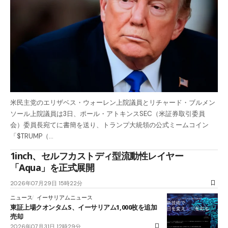
米民主党のエリザベス・ウォーレン上院議員とリチャード・ブルメン
ソール上院議員は3日、ポール・アトキンスSEC（米証券取引委員
会）委員長宛てに書簡を送り、トランプ大統領の公式ミームコイン
「$TRUMP（…
1inch、セルフカストディ型流動性レイヤー
「Aqua」を正式展開
2026年07月29日 15時22分
ニュース
イーサリアムニュース
東証上場クオンタムS、イーサリアム1,000枚を追加
売却
2026年07月31日 12時29分