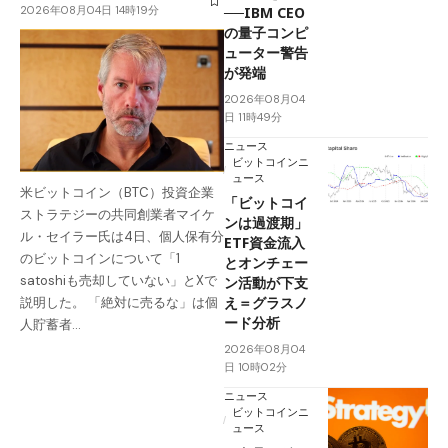
2026年08月04日 14時19分
──IBM CEO
の量子コンピ
ューター警告
が発端
2026年08月04
日 11時49分
ニュース
ビットコインニ
ュース
米ビットコイン（BTC）投資企業
「ビットコイ
ストラテジーの共同創業者マイケ
ンは過渡期」
ル・セイラー氏は4日、個人保有分
ETF資金流入
のビットコインについて「1
とオンチェー
satoshiも売却していない」とXで
ン活動が下支
え＝グラスノ
説明した。 「絶対に売るな」は個
ード分析
人貯蓄者…
2026年08月04
日 10時02分
ニュース
ビットコインニ
ュース