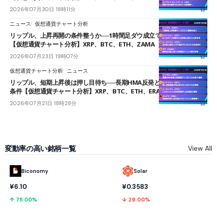
2026年07月30日 18時11分
ニュース
仮想通貨チャート分析
リップル、上昇再開の条件整うか──1時間足ダウ成立で1.185ドルを狙う
【仮想通貨チャート分析】XRP、BTC、ETH、ZAMA
2026年07月23日 19時07分
仮想通貨チャート分析
ニュース
リップル、短期上昇後は押し目待ち──長期HMA反発と雲上抜けが買い
条件【仮想通貨チャート分析】XRP、BTC、ETH、ERA
2026年07月21日 18時28分
変動率の高い銘柄一覧
View All
Biconomy
Solar
¥6.10
¥0.3583
↑ 75.00%
↓ 29.00%