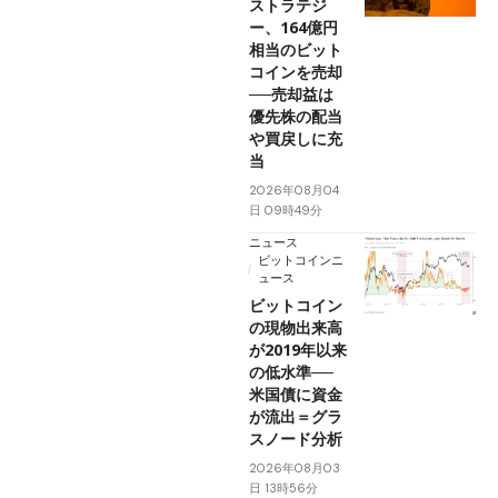
ストラテジ
ー、164億円
相当のビット
コインを売却
──売却益は
優先株の配当
や買戻しに充
当
2026年08月04
日 09時49分
ニュース
ビットコインニ
ュース
ビットコイン
の現物出来高
が2019年以来
の低水準──
米国債に資金
が流出＝グラ
スノード分析
2026年08月03
日 13時56分