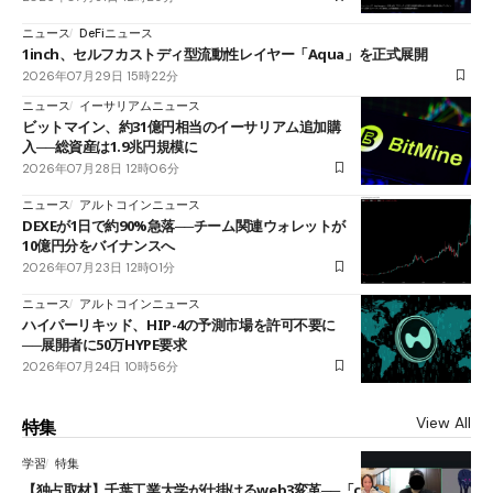
ニュース
DeFiニュース
1inch、セルフカストディ型流動性レイヤー「Aqua」を正式展開
2026年07月29日 15時22分
ニュース
イーサリアムニュース
ビットマイン、約31億円相当のイーサリアム追加購
入──総資産は1.9兆円規模に
2026年07月28日 12時06分
ニュース
アルトコインニュース
DEXEが1日で約90%急落──チーム関連ウォレットが
10億円分をバイナンスへ
2026年07月23日 12時01分
ニュース
アルトコインニュース
ハイパーリキッド、HIP-4の予測市場を許可不要に
──展開者に50万HYPE要求
2026年07月24日 10時56分
View All
特集
学習
特集
【独占取材】千葉工業大学が仕掛けるweb3変革──「cJPY」とAIの融合