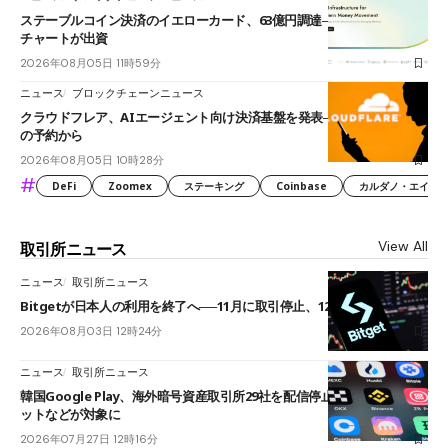
ステーブルコイン決済のイエローカード、63億円調達──ソニーやスタン
チャートが出資
2026年08月05日 11時59分
ニュース
ブロックチェーンニュース
クラウドフレア、AIエージェント向け決済基盤を発表──まずハンドル名
の予約から
2026年08月05日 10時28分
#
DeFi
Zoomex
ステーキング
Coinbase
カルダノ・エイダ（Ca
View All
取引所ニュース
ニュース
取引所ニュース
Bitgetが日本人の利用を終了へ──11月に取引停止、12月末に強制決済
2026年08月03日 12時24分
ニュース
取引所ニュース
韓国Google Play、海外暗号資産取引所29社を配信停止──OKXやバイビ
ットなどが対象に
2026年07月27日 12時16分