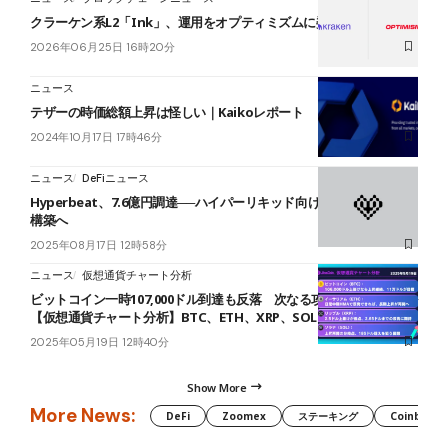
クラーケン系L2「Ink」、運用をオプティミズムに委託
2026年06月25日 16時20分
ニュース
テザーの時価総額上昇は怪しい｜Kaikoレポート
2024年10月17日 17時46分
ニュース
DeFiニュース
Hyperbeat、7.6億円調達──ハイパーリキッド向け利回りレイヤー
構築へ
2025年08月17日 12時58分
ニュース
仮想通貨チャート分析
ビットコイン一時107,000ドル到達も反落 次なる攻防は106,000ドル
【仮想通貨チャート分析】BTC、ETH、XRP、SOL
2025年05月19日 12時40分
Show More
More News:
DeFi
Zoomex
ステーキング
Coinbase