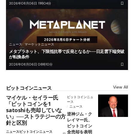
2026年08月06日 11時04分
ニュース
マーケットニュース
メタプラネット、下限抵抗帯で反発となるか──日足雲下端突破
が転換条件
2026年08月06日 08時10分
View All
ビットコインニュース
マイケル・セイラー氏
ビットコインニュ
ース
「ビットコインを1
ニュース
satoshiも売却していな
逆神ジム・ク
い」──ストラテジーの方
レイマー氏、
針と区別
ビットコイン
全売却を表明
ニュース
ビットコインニュース