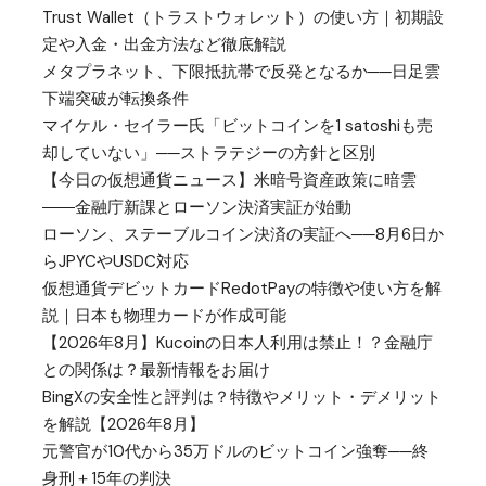
Trust Wallet（トラストウォレット）の使い方｜初期設
定や入金・出金方法など徹底解説
メタプラネット、下限抵抗帯で反発となるか──日足雲
下端突破が転換条件
マイケル・セイラー氏「ビットコインを1 satoshiも売
却していない」──ストラテジーの方針と区別
【今日の仮想通貨ニュース】米暗号資産政策に暗雲
――金融庁新課とローソン決済実証が始動
ローソン、ステーブルコイン決済の実証へ──8月6日か
らJPYCやUSDC対応
仮想通貨デビットカードRedotPayの特徴や使い方を解
説｜日本も物理カードが作成可能
【2026年8月】Kucoinの日本人利用は禁止！？金融庁
との関係は？最新情報をお届け
BingXの安全性と評判は？特徴やメリット・デメリット
を解説【2026年8月】
元警官が10代から35万ドルのビットコイン強奪──終
身刑＋15年の判決