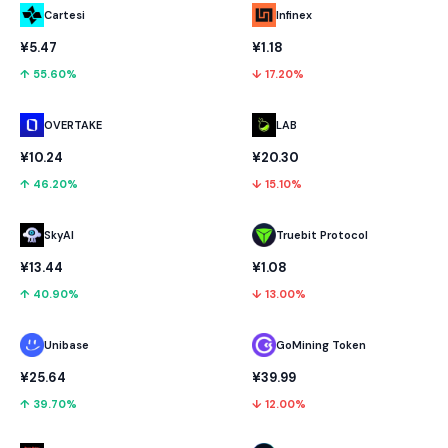
Cartesi
Infinex
¥5.47
¥1.18
↑ 55.60%
↓ 17.20%
OVERTAKE
LAB
¥10.24
¥20.30
↑ 46.20%
↓ 15.10%
SkyAI
Truebit Protocol
¥13.44
¥1.08
↑ 40.90%
↓ 13.00%
Unibase
GoMining Token
¥25.64
¥39.99
↑ 39.70%
↓ 12.00%