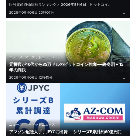
暗号資産時価総額ランキング＞ 2026年8月6日、ビットコイ…
2026年08月06日 20時07分
ニュース
マーケットニュース
元警官が10代から35万ドルのビットコイン強奪──終身刑＋15
年の判決
2026年08月06日 12時45分
ニュース
マーケットニュース
アマゾン配送大手、JPYCに出資──シリーズB累計約60億円に