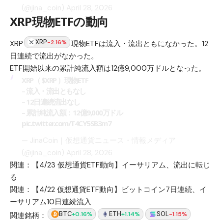
(@jina_coin)
April 28, 2026
XRP現物ETFの動向
XRP
-2.16%
XRP
現物ETFは流入・流出ともになかった。12
日連続で流出がなかった。
ETF開始以来の累計純流入額は12億9,000万ドルとなった。
XRP（
$XRP
）現物ETF
– 流入・流出ともなし
– 12日連続流出なし
– 累計純流入額：12億9,000万ドル
pic.twitter.com/T4CY5SB3m7
— JinaCoin｜仮想通貨ニュース・情報メディア
(@jina_coin)
April 28, 2026
関連：
【4/23 仮想通貨ETF動向】イーサリアム、流出に転じ
る
関連：
【4/22 仮想通貨ETF動向】ビットコイン7日連続、イ
ーサリアム10日連続流入
BTC
ETH
SOL
+0.16%
+1.14%
-1.15%
関連銘柄：