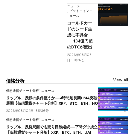
ニュース
ビットコインニ
ュース
コールドカー
ドのシード生
成に不具合
──134億円超
のBTCが流出
2026年08月03
日 13時37分
View All
価格分析
仮想通貨チャート分析
ニュース
リップル、反転の条件整うか──4時間足長期HMA突破で雲下端を目指す
展開【仮想通貨チャート分析】XRP、BTC、ETH、HOME
2026年08月04日 18時36分
仮想通貨チャート分析
ニュース
リップル、反発局面でも売り目線継続──下降ダウ成立で下値追う展開
【仮想通貨チャート分析】XRP、BTC、ETH、UAI