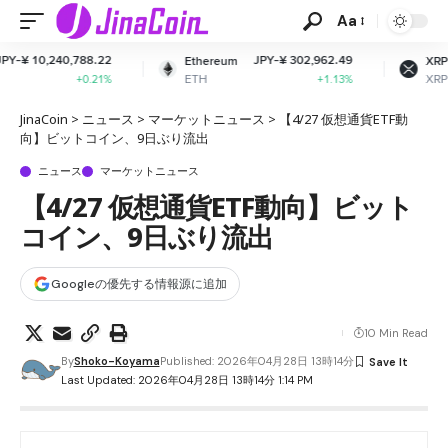
Aa
2
JPY-¥ 302,962.49
JPY-¥ 165.49
Ethereum
XRP
ETH
XRP
%
+1.13%
-2.06%
JinaCoin
>
ニュース
>
マーケットニュース
>
【4/27 仮想通貨ETF動
向】ビットコイン、9日ぶり流出
ニュース
マーケットニュース
【4/27 仮想通貨ETF動向】ビット
コイン、9日ぶり流出
Googleの優先する情報源に追加
10 Min Read
By
Shoko-Koyama
Published: 2026年04月28日 13時14分
Last Updated: 2026年04月28日 13時14分 1:14 PM