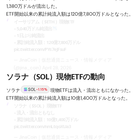
1,380万ドルが流出した。
ETF開始以来の累計純流入額は120億7,800万ドルとなった。
イーサリアム（
$ETH
）現物ETF
– 5,040万ドル純流出
– 1日ぶり純流出
– 累計純流入額：120億7,800万ドル
pic.twitter.com/PYs7eJFsuF
— JinaCoin｜仮想通貨ニュース・情報メディア
(@jina_coin)
April 28, 2026
ソラナ（SOL）現物ETFの動向
SOL
-1.15%
ソラナ
現物ETFは流入・流出ともになかった。
ETF開始以来の累計純流入額は10億1,400万ドルとなった。
ソラナ（
$SOL
）現物ETF
– 流入・流出ともなし
– 累計純流入額：10億1,400万ドル
pic.twitter.com/nmLtqoXUa3
— JinaCoin｜仮想通貨ニュース・情報メディア