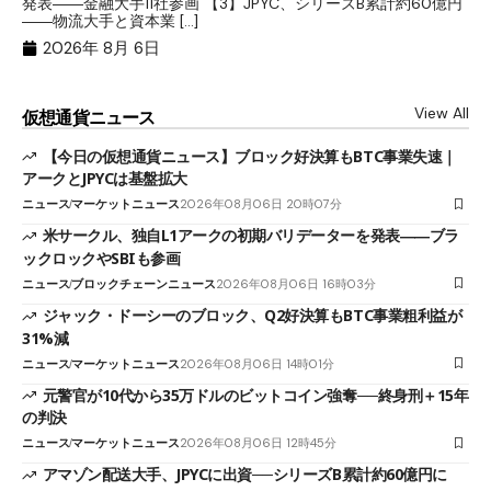
発表――金融大手11社参画 【3】JPYC、シリーズB累計約60億円
る
――物流大手と資本業 […]
ブ
2026年 8月 6日
View All
仮想通貨ニュース
【今日の仮想通貨ニュース】ブロック好決算もBTC事業失速｜
アークとJPYCは基盤拡大
ニュース
マーケットニュース
2026年08月06日 20時07分
米サークル、独自L1アークの初期バリデーターを発表――ブラ
ックロックやSBIも参画
ニュース
ブロックチェーンニュース
2026年08月06日 16時03分
ジャック・ドーシーのブロック、Q2好決算もBTC事業粗利益が
31%減
ニュース
マーケットニュース
2026年08月06日 14時01分
元警官が10代から35万ドルのビットコイン強奪──終身刑＋15年
の判決
ニュース
マーケットニュース
2026年08月06日 12時45分
アマゾン配送大手、JPYCに出資──シリーズB累計約60億円に