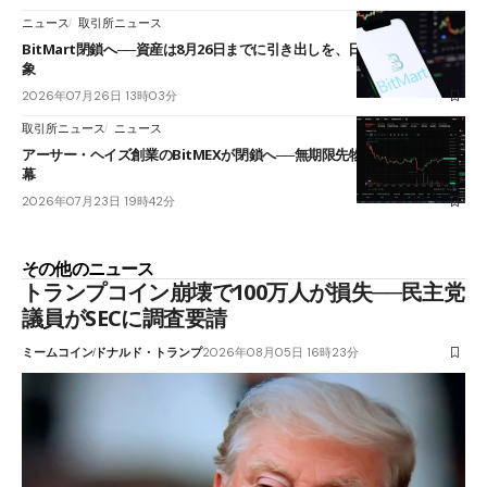
ニュース
取引所ニュース
BitMart閉鎖へ──資産は8月26日までに引き出しを、日本人利用者も対
象
2026年07月26日 13時03分
取引所ニュース
ニュース
アーサー・ヘイズ創業のBitMEXが閉鎖へ──無期限先物を生んだ11年に
幕
2026年07月23日 19時42分
その他のニュース
トランプコイン崩壊で100万人が損失──民主党
議員がSECに調査要請
ミームコイン
ドナルド・トランプ
2026年08月05日 16時23分