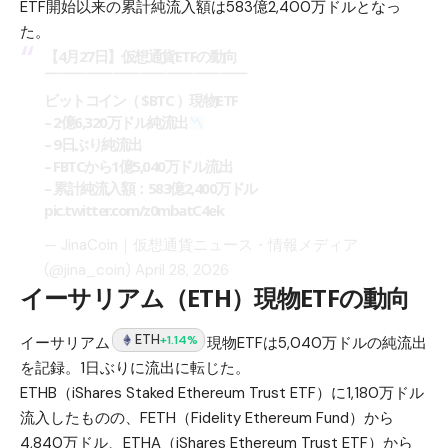
ETF開始以来の累計純流入額は583億2,400万ドルとなっ
た。
【4月27日】仮想通貨ETFの動向
￣￣￣￣￣￣￣￣￣￣￣￣￣￣￣
ビットコイン（
$BTC
）現物ETF
– 2億6,320万ドル純流出
– 9日ぶり純流出
– FBTCから1億5,040万ドル流出
– 累計純流入額：583億2,400万ドル
pic.twitter.com/z0mbatC4ek
— JinaCoin｜仮想通貨ニュース・情報メディア
(@jina_coin)
April 28, 2026
イーサリアム（ETH）現物ETFの動向
ETH
+1.14%
イーサリアム
現物ETFは5,040万ドルの純流出
を記録。1日ぶりに流出に転じた。
ETHB（iShares Staked Ethereum Trust ETF）に1,180万ドル
流入したものの、FETH（Fidelity Ethereum Fund）から
4,840万ドル、ETHA（iShares Ethereum Trust ETF）から