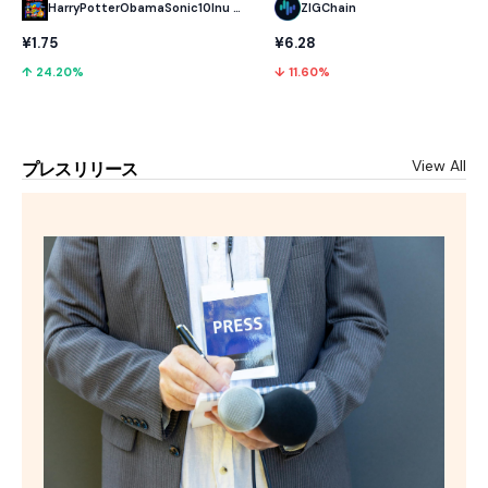
HarryPotterObamaSonic10Inu (ETH)
ZIGChain
¥1.75
¥6.28
↑ 24.20%
↓ 11.60%
View All
プレスリリース