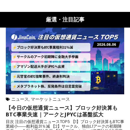
厳選・注目記事
ニュース
,
マーケットニュース
【今日の仮想通貨ニュース】ブロック好決算も
米
BTC事業失速｜アークとJPYCは基盤拡大
発
目次 注目の仮想通貨ニュースTOP5 【1】ブロック好決算もBTC事
目
業縮小――粗利益31％減 【2】サークル、独自L1アークの初期陣
や