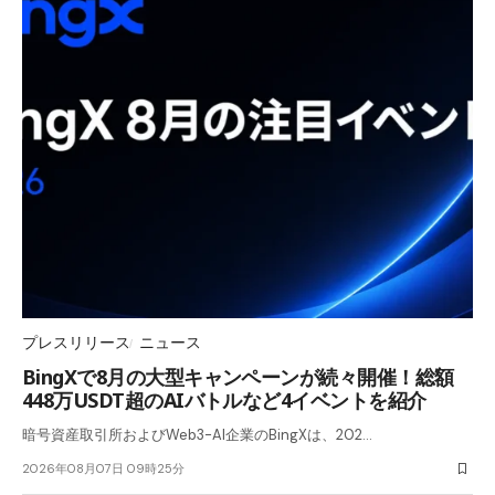
プレスリリース
ニュース
BingXで8月の大型キャンペーンが続々開催！総額
448万USDT超のAIバトルなど4イベントを紹介
暗号資産取引所およびWeb3-AI企業のBingXは、202…
2026年08月07日 09時25分