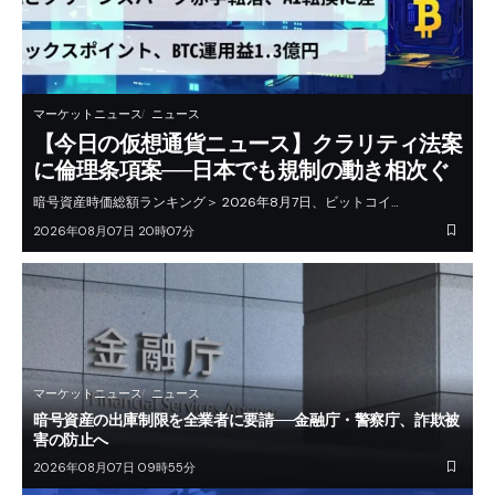
マーケットニュース
ニュース
【今日の仮想通貨ニュース】クラリティ法案
に倫理条項案──日本でも規制の動き相次ぐ
暗号資産時価総額ランキング＞ 2026年8月7日、ビットコイ…
2026年08月07日 20時07分
マーケットニュース
ニュース
暗号資産の出庫制限を全業者に要請──金融庁・警察庁、詐欺被
害の防止へ
2026年08月07日 09時55分