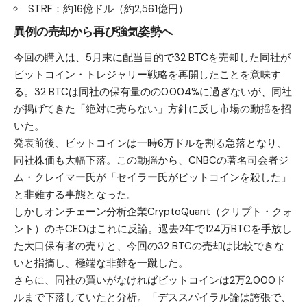
STRF：約16億ドル（約2,561億円）
異例の売却から再び強気姿勢へ
今回の購入は、5月末に配当目的で32 BTCを売却した同社が
ビットコイン・トレジャリー戦略を再開したことを意味す
る。32 BTCは同社の保有量のの0.004%に過ぎないが、同社
が掲げてきた「絶対に売らない」方針に反し市場の動揺を招
いた。
発表前後、ビットコインは一時6万ドルを割る急落となり、
同社株価も大幅下落。この動揺から、CNBCの著名司会者ジ
ム・クレイマー氏が「セイラー氏がビットコインを殺した」
と非難する事態となった。
しかしオンチェーン分析企業CryptoQuant（クリプト・クォ
ント）のキCEOはこれに反論。過去2年で124万BTCを手放し
た大口保有者の売りと、今回の32 BTCの売却は比較できな
いと指摘し、極端な非難を一蹴した。
さらに、同社の買いがなければビットコインは2万2,000ド
ルまで下落していたと分析。「デススパイラル論は誇張で、