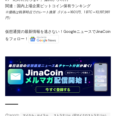
関連：
国内上場企業ビットコイン保有ランキング
※価格は執筆時点でのレート換算（1ドル＝160.1円、1 BTC＝10,197,981
円）
仮想通貨の最新情報を逃さない！GoogleニュースでJinaCoin
をフォロー！
TAGGED:
マイケル・セイラー
ストラテジー（旧マイクロストラテジー）