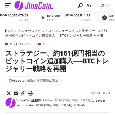
Aa
8
JPY-¥ 302,514.12
JPY-¥ 163.67
Ethereum
XRP
ETH
XRP
%
+0.98%
+0.99%
JinaCoin
>
ニュース
>
ビットコインニュース
>
ストラテジー、約161
億円相当のビットコイン追加購入──BTCトレジャリー戦略を再開
ビットコインニュース
ニュース
ストラテジー、約161億円相当の
ビットコイン追加購入──BTCトレ
ジャリー戦略を再開
Googleの優先する情報源に追加
13 Min Read
By
JinaCoin編集部
Published: 2026年06月09日 10時34分
Last Updated: 2026年06月09日 10時34分 10:34 AM