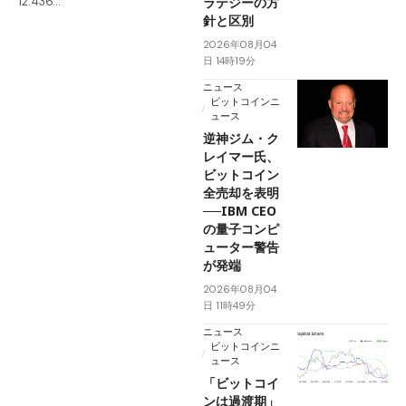
ラテジーの方
12.436…
針と区別
2026年08月04
日 14時19分
ニュース
ビットコインニ
ュース
逆神ジム・ク
レイマー氏、
ビットコイン
全売却を表明
──IBM CEO
の量子コンピ
ューター警告
が発端
2026年08月04
日 11時49分
ニュース
ビットコインニ
ュース
「ビットコイ
ンは過渡期」