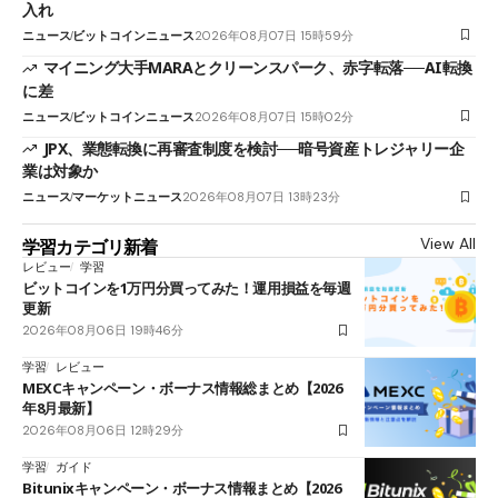
入れ
ニュース
ビットコインニュース
2026年08月07日 15時59分
マイニング大手MARAとクリーンスパーク、赤字転落──AI転換
に差
ニュース
ビットコインニュース
2026年08月07日 15時02分
JPX、業態転換に再審査制度を検討──暗号資産トレジャリー企
業は対象か
ニュース
マーケットニュース
2026年08月07日 13時23分
View All
学習カテゴリ新着
レビュー
学習
ビットコインを1万円分買ってみた！運用損益を毎週
更新
2026年08月06日 19時46分
学習
レビュー
MEXCキャンペーン・ボーナス情報総まとめ【2026
年8月最新】
2026年08月06日 12時29分
学習
ガイド
Bitunixキャンペーン・ボーナス情報まとめ【2026