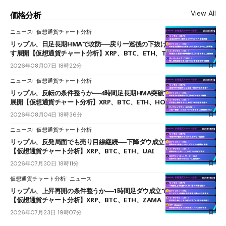
View All
価格分析
ニュース
仮想通貨チャート分析
リップル、日足長期HMAで攻防──戻り一巡後の下抜けで0.95ドルを試
す展開【仮想通貨チャート分析】XRP、BTC、ETH、TAKE
2026年08月07日 18時22分
ニュース
仮想通貨チャート分析
リップル、反転の条件整うか──4時間足長期HMA突破で雲下端を目指す
展開【仮想通貨チャート分析】XRP、BTC、ETH、HOME
2026年08月04日 18時36分
ニュース
仮想通貨チャート分析
リップル、反発局面でも売り目線継続──下降ダウ成立で下値追う展開
【仮想通貨チャート分析】XRP、BTC、ETH、UAI
2026年07月30日 18時11分
仮想通貨チャート分析
ニュース
リップル、上昇再開の条件整うか──1時間足ダウ成立で1.185ドルを狙う
【仮想通貨チャート分析】XRP、BTC、ETH、ZAMA
2026年07月23日 19時07分