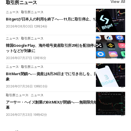
View All
取引所ニュース
ニュース
取引所ニュース
Bitgetが日本人の利用を終了へ──11月に取引停止、12月末に強制決済
2026年08月03日 12時24分
ニュース
取引所ニュース
韓国Google Play、海外暗号資産取引所29社を配信停止──OKXやバイビ
ットなどが対象に
2026年07月27日 12時16分
ニュース
取引所ニュース
BitMart閉鎖へ──資産は8月26日までに引き出しを、日本人利用者も対
象
2026年07月26日 13時03分
取引所ニュース
ニュース
アーサー・ヘイズ創業のBitMEXが閉鎖へ──無期限先物を生んだ11年に
幕
2026年07月23日 19時42分