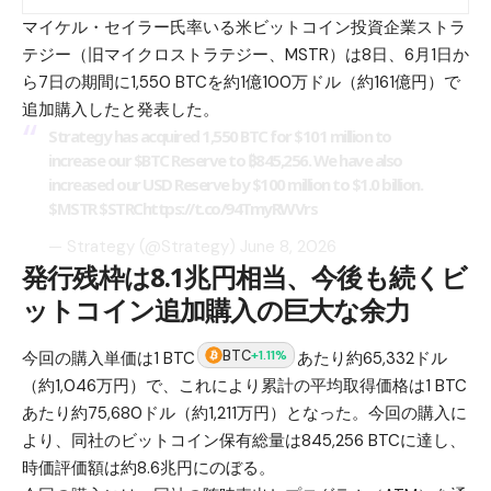
マイケル・セイラー
氏率いる米ビットコイン投資企業ストラ
テジー（旧マイクロストラテジー、MSTR）は8日、6月1日か
ら7日の期間に1,550 BTCを約1億100万ドル（約161億円）で
追加購入したと発表した。
Strategy has acquired 1,550 BTC for $101 million to
increase our
$BTC
Reserve to ₿845,256. We have also
increased our USD Reserve by $100 million to $1.0 billion.
$MSTR
$STRC
https://t.co/94TmyRWVrs
— Strategy (@Strategy)
June 8, 2026
発行残枠は8.1兆円相当、今後も続くビ
ットコイン追加購入の巨大な余力
BTC
+1.11%
今回の購入単価は1 BTC
あたり約65,332ドル
（約1,046万円）で、これにより累計の平均取得価格は1 BTC
あたり約75,680ドル（約1,211万円）となった。今回の購入に
より、同社のビットコイン保有総量は845,256 BTCに達し、
時価評価額は約8.6兆円にのぼる。