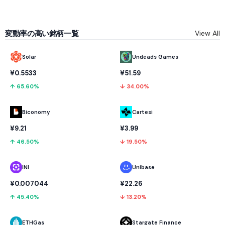
変動率の高い銘柄一覧
View All
Solar
Undeads Games
¥0.5533
¥51.59
↑ 65.60%
↓ 34.00%
Biconomy
Cartesi
¥9.21
¥3.99
↑ 46.50%
↓ 19.50%
INI
Unibase
¥0.007044
¥22.26
↑ 45.40%
↓ 13.20%
ETHGas
Stargate Finance