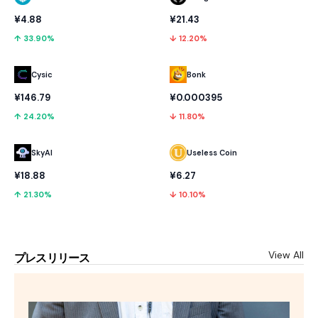
¥4.88
¥21.43
↑ 33.90%
↓ 12.20%
Cysic
Bonk
¥146.79
¥0.000395
↑ 24.20%
↓ 11.80%
SkyAI
Useless Coin
¥18.88
¥6.27
↑ 21.30%
↓ 10.10%
View All
プレスリリース