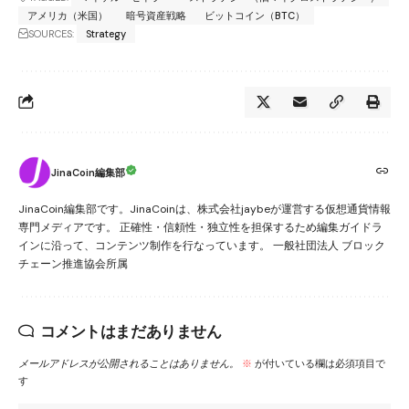
アメリカ（米国）
暗号資産戦略
ビットコイン（BTC）
SOURCES:
Strategy
JinaCoin編集部
JinaCoin編集部です。JinaCoinは、株式会社jaybeが運営する仮想通貨情報
専門メディアです。 正確性・信頼性・独立性を担保するため編集ガイドラ
インに沿って、コンテンツ制作を行なっています。 一般社団法人 ブロック
チェーン推進協会所属
コメントはまだありません
メールアドレスが公開されることはありません。
※
が付いている欄は必須項目で
す