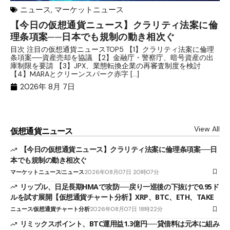
ニュース
,
マーケットニュース
【今日の仮想通貨ニュース】クラリティ法案に倫
リ
理条項案──日本でも規制の動き相次ぐ
下
分
目次 注目の仮想通貨ニュースTOP5 【1】クラリティ法案に倫理
条項案──資産売却を協議 【2】金融庁・警察庁、暗号資産の出
目
庫制限を要請 【3】JPX、業態転換企業の再審査制度を検討
ト
【4】MARAとクリーンスパーク赤字 […]
（
（X
2026年 8月 7日
View All
仮想通貨ニュース
【今日の仮想通貨ニュース】クラリティ法案に倫理条項案──日
本でも規制の動き相次ぐ
マーケットニュース
ニュース
2026年08月07日 20時07分
リップル、日足長期HMAで攻防──戻り一巡後の下抜けで0.95ド
ルを試す展開【仮想通貨チャート分析】XRP、BTC、ETH、TAKE
ニュース
仮想通貨チャート分析
2026年08月07日 18時22分
リミックスポイント、BTC運用益1.3億円──貸借料は元本に組み