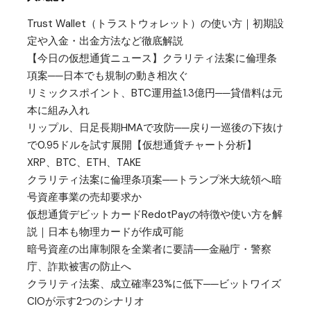
Trust Wallet（トラストウォレット）の使い方｜初期設
定や入金・出金方法など徹底解説
【今日の仮想通貨ニュース】クラリティ法案に倫理条
項案──日本でも規制の動き相次ぐ
リミックスポイント、BTC運用益1.3億円──貸借料は元
本に組み入れ
リップル、日足長期HMAで攻防──戻り一巡後の下抜け
で0.95ドルを試す展開【仮想通貨チャート分析】
XRP、BTC、ETH、TAKE
クラリティ法案に倫理条項案──トランプ米大統領へ暗
号資産事業の売却要求か
仮想通貨デビットカードRedotPayの特徴や使い方を解
説｜日本も物理カードが作成可能
暗号資産の出庫制限を全業者に要請──金融庁・警察
庁、詐欺被害の防止へ
クラリティ法案、成立確率23%に低下──ビットワイズ
CIOが示す2つのシナリオ