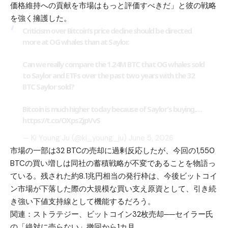
価格維持への貢献を市場はもっと評価すべきだ」と彼の戦略
を強く擁護した。
Criticism over Bitcoin’s price decline should be directed
more at OG whales than at Saylor.
Can we really compare the 1.24M BTC that OG whales sold
to Saylor and ETFs over the past two years with the 32
BTC Saylor sold?
Bitcoin is much higher today because of Saylor’s buying.…
https://t.co/OXpsZjpVvS
— Ki Young Ju (@ki_young_ju)
June 5, 2026
市場の一部は32 BTCの売却に過剰反応したが、今回の1,550
BTCの買い増しは同社の蓄積戦略が不変であることを物語っ
ている。残された約8.1兆円相当の発行枠は、今後ビットコイ
ン市場が下落した際の大規模な買い支え原資として、引き続
き強い下値支持線として機能するだろう。
関連：
ストラテジー、ビットコイン32枚売却──セイラー氏
の「絶対に売らない」撤回から1カ月