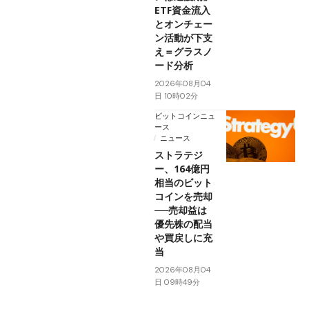
ETF資金流入
とオンチェー
ン活動が下支
え＝グラスノ
ード分析
2026年08月04
日 10時02分
ビットコインニュ
ース
ニュース
ストラテジ
ー、164億円
相当のビット
コインを売却
──売却益は
優先株の配当
や買戻しに充
当
2026年08月04
日 09時49分