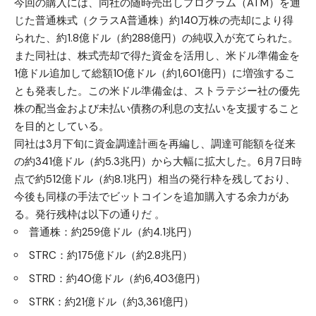
今回の購入には、同社の随時売出しプログラム（ATM）を通
じた普通株式（クラスA普通株）約140万株の売却により得
られた、約1.8億ドル（約288億円）の純収入が充てられた。
また同社は、株式売却で得た資金を活用し、米ドル準備金を
1億ドル追加して総額10億ドル（約1,601億円）に増強するこ
とも発表した。この米ドル準備金は、ストラテジー社の優先
株の配当⾦および未払い債務の利息の⽀払いを⽀援すること
を⽬的としている。
同社は3月下旬に資金調達計画を再編し、調達可能額を従来
の約341億ドル（約5.3兆円）から大幅に拡大した。6月7日時
点で約512億ドル（約8.1兆円）相当の発行枠を残しており、
今後も同様の手法でビットコインを追加購入する余力があ
る。発行残枠は以下の通りだ 。
普通株：約259億ドル（約4.1兆円）
STRC：約175億ドル（約2.8兆円）
STRD：約40億ドル（約6,403億円）
STRK：約21億ドル（約3,361億円）