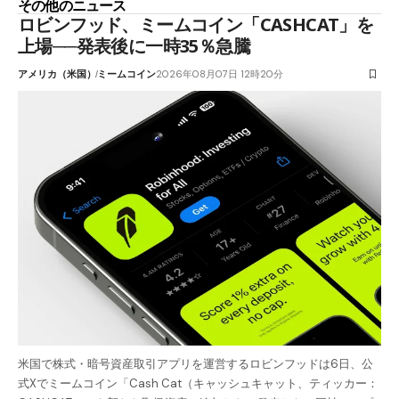
その他のニュース
ロビンフッド、ミームコイン「CASHCAT」を
上場──発表後に一時35％急騰
アメリカ（米国）
ミームコイン
2026年08月07日 12時20分
米国で株式・暗号資産取引アプリを運営するロビンフッドは6日、公
式Xでミームコイン「Cash Cat（キャッシュキャット、ティッカー：