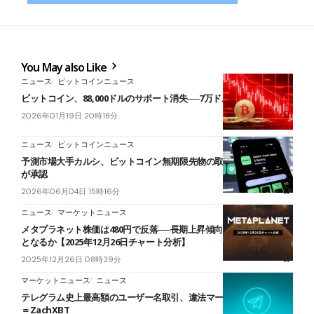
You May also Like
ニュース
ビットコインニュース
ビットコイン、88,000ドルのサポート消失──7万ドル急落リスクも
2026年01月19日 20時18分
ニュース
ビットコインニュース
予測市場大手カルシ、ビットコイン無期限先物の取扱開始──CFTC
が承認
2026年06月04日 15時16分
ニュース
マーケットニュース
メタプラネット株価は480円で反落──長期上昇傾向を維持し再上昇
となるか【2025年12月26日チャート分析】
2025年12月26日 08時39分
マーケットニュース
ニュース
テレグラム史上最高額のユーザー名取引、違法マーケットと関連か
＝ZachXBT