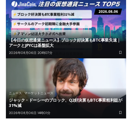
ニュース
マーケットニュース
【今日の仮想通貨ニュース】ブロック好決算もBTC事業失速｜
アークとJPYCは基盤拡大
2026年08月06日 20時07分
ニュース
マーケットニュース
ジャック・ドーシーのブロック、Q2好決算もBTC事業粗利益が
31%減
2026年08月06日 14時01分