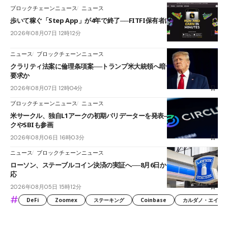
ブロックチェーンニュース
ニュース
歩いて稼ぐ「Step App」が4年で終了──FITFI保有者に対応呼びかけ
2026年08月07日 12時12分
ニュース
ブロックチェーンニュース
クラリティ法案に倫理条項案──トランプ米大統領へ暗号資産事業の売却
要求か
2026年08月07日 12時04分
ブロックチェーンニュース
ニュース
米サークル、独自L1アークの初期バリデーターを発表――ブラックロッ
クやSBIも参画
2026年08月06日 16時03分
ニュース
ブロックチェーンニュース
ローソン、ステーブルコイン決済の実証へ──8月6日からJPYCやUSDC対
応
2026年08月05日 15時12分
#
DeFi
Zoomex
ステーキング
Coinbase
カルダノ・エイダ（Ca