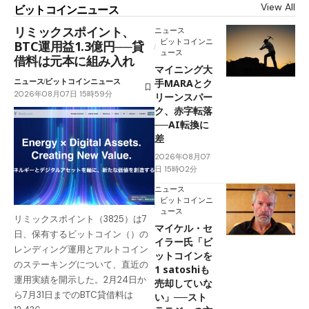
View All
ビットコインニュース
リミックスポイント、
ニュース
ビットコインニ
BTC運用益1.3億円──貸
ュース
借料は元本に組み入れ
マイニング大
ニュース
ビットコインニュース
手MARAとク
2026年08月07日 15時59分
リーンスパー
ク、赤字転落
──AI転換に
差
2026年08月07
日 15時02分
ニュース
ビットコインニ
ュース
リミックスポイント（3825）は7
マイケル・セ
日、保有するビットコイン（）の
イラー氏「ビ
レンディング運用とアルトコイン
ットコインを
のステーキングについて、直近の
1 satoshiも
運用実績を開示した。2月24日か
売却していな
ら7月31日までのBTC貸借料は
い」──スト