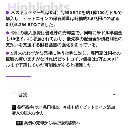
Highlights
米ストラテジー社は8日、1,550 BTCを約1億100万ドルで
購入し、ビットコインの保有総量は時価約8.6兆円にのぼる
84万5,256 BTCに達した。
今回の購入原資は普通株の売却益で、同時に米ドル準備金
も10億ドルに増強されており、優先株の配当金や債務利息の
支払いを支援する財務基盤の強化を図っている。
5月末のわずかな売却に伴う批判に対し、専門家は同社の
巨額の買い支えがなければビットコイン価格は2万2,000ド
ルまで下落していた可能性があると擁護した。
目次
発行残枠は8.1兆円相当、今後も続くビットコイン追加
購入の巨大な余力
異例の売却から再び強気姿勢へ