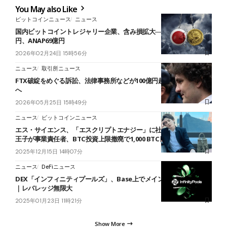
You May also Like
ビットコインニュース
ニュース
国内ビットコイントレジャリー企業、含み損拡大──メタプラ1,650億
円、ANAP69億円
2026年02月24日 15時56分
ニュース
取引所ニュース
FTX破綻をめぐる訴訟、法律事務所などが100億円超の支払いで和解
へ
2026年05月25日 15時49分
ニュース
ビットコインニュース
エス・サイエンス、「エスクリプトエナジー」に社名変更──元青汁
王子が事業責任者、BTC投資上限撤廃で1,000 BTC目標
2025年12月15日 14時07分
ニュース
DeFiニュース
DEX「インフィニティプールズ」、Base上でメインネットローンチ
｜レバレッジ無限大
2025年01月23日 11時21分
Show More