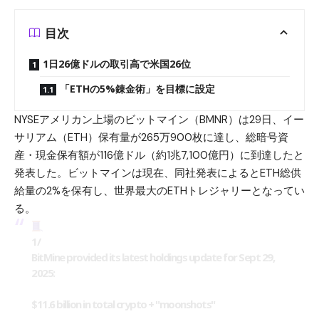
目次
1日26億ドルの取引高で米国26位
「ETHの5%錬金術」を目標に設定
NYSEアメリカン上場のビットマイン（BMNR）は29日、イー
サリアム（ETH）保有量が265万900枚に達し、総暗号資
産・現金保有額が116億ドル（約1兆7,100億円）に到達したと
発表した。ビットマインは現在、同社発表によるとETH総供
給量の2%を保有し、世界最大のETHトレジャリーとなってい
る。
1/
BitMine provided its latest holdings update for Sept 29,
2025:
$11.6 billion in total crypto + "moonshots"