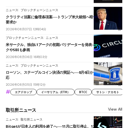
ニュース
ブロックチェーンニュース
クラリティ法案に倫理条項案──トランプ米大統領へ暗号資産事業の売却
要求か
2026年08月07日 12時04分
ブロックチェーンニュース
ニュース
米サークル、独自L1アークの初期バリデーターを発表――ブラックロッ
クやSBIも参画
2026年08月06日 16時03分
ニュース
ブロックチェーンニュース
ローソン、ステーブルコイン決済の実証へ──8月6日からJPYCやUSDC対
応
2026年08月05日 15時12分
#
エアドロップ
イーサリアム（ETH）
BTCC
サトシ・ナカモト
View All
取引所ニュース
ニュース
取引所ニュース
Bitgetが日本人の利用を終了へ──11月に取引停止、12月末に強制決済