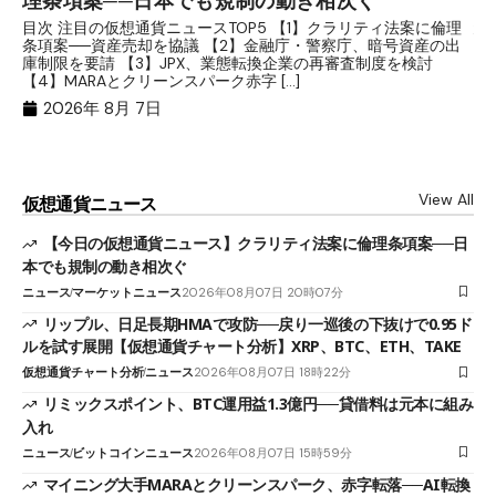
分
目次 注目の仮想通貨ニュースTOP5 【1】クラリティ法案に倫理
条項案──資産売却を協議 【2】金融庁・警察庁、暗号資産の出
目
庫制限を要請 【3】JPX、業態転換企業の再審査制度を検討
ト
【4】MARAとクリーンスパーク赤字 […]
（
（X
2026年 8月 7日
View All
仮想通貨ニュース
【今日の仮想通貨ニュース】クラリティ法案に倫理条項案──日
本でも規制の動き相次ぐ
ニュース
マーケットニュース
2026年08月07日 20時07分
リップル、日足長期HMAで攻防──戻り一巡後の下抜けで0.95ド
ルを試す展開【仮想通貨チャート分析】XRP、BTC、ETH、TAKE
仮想通貨チャート分析
ニュース
2026年08月07日 18時22分
リミックスポイント、BTC運用益1.3億円──貸借料は元本に組み
入れ
ニュース
ビットコインニュース
2026年08月07日 15時59分
マイニング大手MARAとクリーンスパーク、赤字転落──AI転換