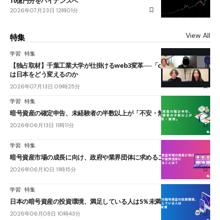
10億円分をバイナンスへ
2026年07月23日 12時01分
View All
特集
学習
特集
【独占取材】千葉工業大学が仕掛けるweb3変革──「cJPY」とAIの融合
は日本をどう変えるのか
2026年07月13日 09時25分
学習
特集
暗号資産の確定申告、未経験者の半数以上が「不安・無理」
2026年06月13日 11時11分
学習
特集
暗号資産市場の成長に向け、政府や業界団体に求めることは？
2026年06月10日 11時15分
学習
特集
日本の暗号資産の投資環境、満足している人は5％未満
2026年06月08日 10時43分