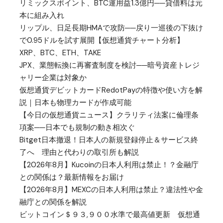
リミックスポイント、BTC運用益1.3億円──貸借料は元
本に組み入れ
リップル、日足長期HMAで攻防──戻り一巡後の下抜け
で0.95ドルを試す展開【仮想通貨チャート分析】
XRP、BTC、ETH、TAKE
JPX、業態転換に再審査制度を検討──暗号資産トレジ
ャリー企業は対象か
仮想通貨デビットカードRedotPayの特徴や使い方を解
説｜日本も物理カードが作成可能
【今日の仮想通貨ニュース】クラリティ法案に倫理条
項案──日本でも規制の動き相次ぐ
Bitget日本撤退！日本人の新規登録停止＆サービス終
了へ 理由と代わりの取引所も解説
【2026年8月】Kucoinの日本人利用は禁止！？金融庁
との関係は？最新情報をお届け
【2026年8月】MEXCの日本人利用は禁止？違法性や金
融庁との関係を解説
ビットコイン＄９３,９００水準で最高値更新 仮想通