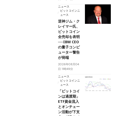
ニュース
ビットコインニ
ュース
逆神ジム・ク
レイマー氏、
ビットコイン
全売却を表明
──IBM CEO
の量子コンピ
ューター警告
が発端
2026年08月04
日 11時49分
ニュース
ビットコインニ
ュース
「ビットコイ
ンは過渡期」
ETF資金流入
とオンチェー
ン活動が下支