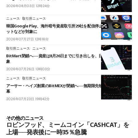
2026年08月03日 12時24分
ニュース
取引所ニュース
韓国Google Play、海外暗号資産取引所29社を配信停止──OKXやバイビ
ットなどが対象に
2026年07月27日 12時16分
取引所ニュース
ニュース
BitMart閉鎖へ──資産は8月26日までに引き出しを、日本人利用者も対
象
2026年07月26日 13時03分
ニュース
取引所ニュース
アーサー・ヘイズ創業のBitMEXが閉鎖へ──無期限先物を生んだ11年に
幕
2026年07月23日 19時42分
その他のニュース
ロビンフッド、ミームコイン「CASHCAT」を
上場──発表後に一時35％急騰