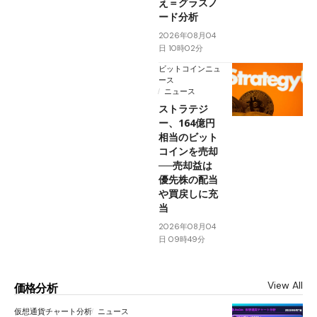
え＝グラスノ
ード分析
2026年08月04
日 10時02分
ビットコインニュ
ース
ニュース
ストラテジ
ー、164億円
相当のビット
コインを売却
──売却益は
優先株の配当
や買戻しに充
当
2026年08月04
日 09時49分
View All
価格分析
仮想通貨チャート分析
ニュース