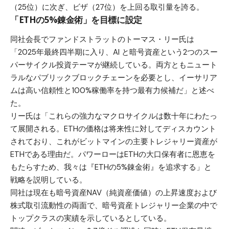
（25位）に次ぎ、ビザ（27位）を上回る取引量を誇る。
「ETHの5%錬金術」を目標に設定
同社会長でファンドストラットのトーマス・リー氏は
「2025年最終四半期に入り、AI と暗号資産という2つのスー
パーサイクル投資テーマが継続している。両方ともニュート
ラルなパブリックブロックチェーンを必要とし、イーサリア
ムは高い信頼性と100%稼働率を持つ最有力候補だ」と述べ
た。
リー氏は「これらの強力なマクロサイクルは数十年にわたっ
て展開される。ETHの価格は将来性に対してディスカウント
されており、これがビットマインの主要トレジャリー資産が
ETHである理由だ。パワーローはETHの大口保有者に恩恵を
もたらすため、我々は『ETHの5%錬金術』を追求する」と
戦略を説明している。
同社は現在も暗号資産NAV（純資産価値）の上昇速度および
株式取引流動性の両面で、暗号資産トレジャリー企業の中で
トップクラスの実績を示しているとしている。