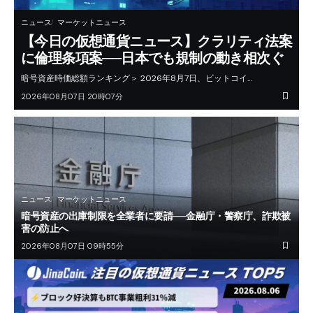
ニュース
マーケットニュース
【今日の仮想通貨ニュース】クラリティ法案
に倫理条項案──日本でも規制の動き相次ぐ
暗号資産時価総額ランキング＞ 2026年8月7日、ビットコイ…
2026年08月07日 20時07分
ニュース
マーケットニュース
暗号資産の出庫制限を全業者に要請──金融庁・警察庁、詐欺被
害の防止へ
2026年08月07日 09時55分