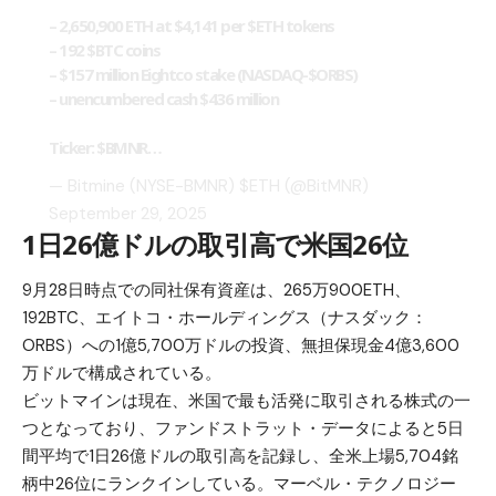
– 2,650,900 ETH at $4,141 per
$ETH
tokens
– 192
$BTC
coins
– $157 million Eightco stake (NASDAQ-$ORBS)
– unencumbered cash $436 million
Ticker:
$BMNR
…
— Bitmine (NYSE-BMNR) $ETH (@BitMNR)
September 29, 2025
1日26億ドルの取引高で米国26位
9月28日時点での同社保有資産は、265万900ETH、
192BTC、エイトコ・ホールディングス（ナスダック：
ORBS）への1億5,700万ドルの投資、無担保現金4億3,600
万ドルで構成されている。
ビットマインは現在、米国で最も活発に取引される株式の一
つとなっており、ファンドストラット・データによると5日
間平均で1日26億ドルの取引高を記録し、全米上場5,704銘
柄中26位にランクインしている。マーベル・テクノロジー