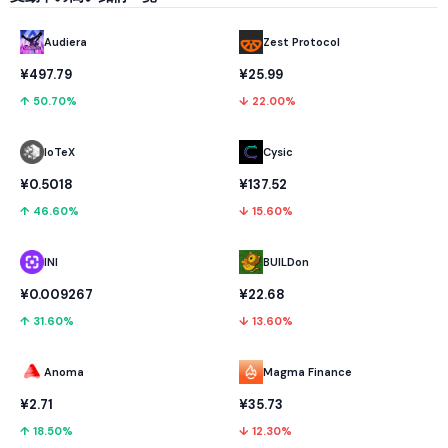
Audiera
Zest Protocol
¥497.79
¥25.99
↑ 50.70%
↓ 22.00%
IoTeX
Cysic
¥0.5018
¥137.52
↑ 46.60%
↓ 15.60%
INI
BUILDon
¥0.009267
¥22.68
↑ 31.60%
↓ 13.60%
Anoma
Magma Finance
¥2.71
¥35.73
↑ 18.50%
↓ 12.30%