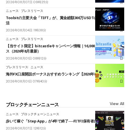
2026年08月07日 09時25分
ニュース
プレスリリース
Toobitの主要大会「TIFT」が、賞金総額300万USDTのレースとして復
活
2026年08月04日 11時38分
ニュース
プレスリリース
【当サイト限定】bitcastleキャンペーン情報｜16,000円口座開設ボーナ
ス（2026年8月最新）
2026年08月01日 08時12分
プレスリリース
ニュース
海外FX口座開設ボーナスおすすめランキング【2026年8月最新】
2026年08月01日 07時40分
View All
ブロックチェーンニュース
ニュース
ブロックチェーンニュース
歩いて稼ぐ「Step App」が4年で終了──FITFI保有者に対応呼びかけ
2026年08月07日 12時12分