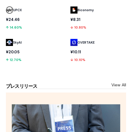
UPCX
Biconomy
¥24.46
¥8.31
↑ 14.60%
↓ 10.80%
SkyAI
OVERTAKE
¥20.05
¥10.11
↑ 12.70%
↓ 10.10%
View All
プレスリリース