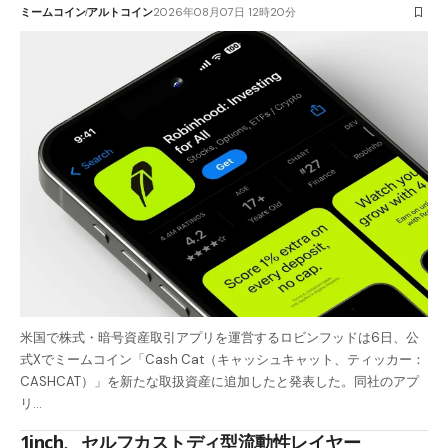
ミームコイン
アルトコイン
2026年08月07日 12時20分
米国で株式・暗号資産取引アプリを運営するロビンフッドは6日、公
式Xでミームコイン「Cash Cat（キャッシュキャット、ティッカー：
CASHCAT）」を新たな取扱資産に追加したと発表した。同社のアプ
リ…
1inch、セルフカストディ型流動性レイヤー