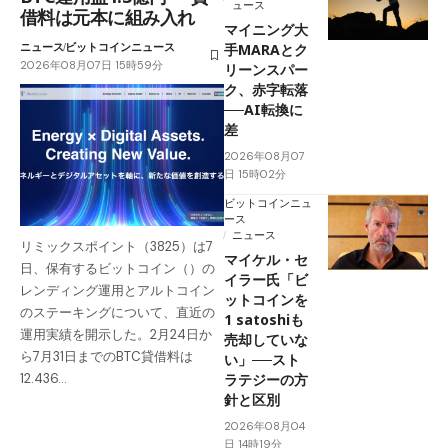
ュース
借料は元本に組み入れ
マイニング大
ニュース
ビットコインニュース
手MARAとク
2026年08月07日 15時59分
リーンスパー
ク、赤字転落
──AI転換に
差
2026年08月07
日 15時02分
ビットコインニュ
ース
ニュース
リミックスポイント（3825）は7
マイケル・セ
日、保有するビットコイン（）の
イラー氏「ビ
レンディング運用とアルトコイン
ットコインを
のステーキングについて、直近の
1 satoshiも
運用実績を開示した。2月24日か
売却していな
ら7月31日までのBTC貸借料は
い」──スト
ラテジーの方
12.436…
針と区別
2026年08月04
日 14時19分