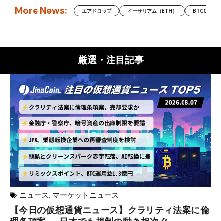
More News:
エアドロップ
イーサリアム（ETH）
BTCC
厳選・注目記事
ニュース
,
マーケットニュース
【今日の仮想通貨ニュース】クラリティ法案に倫
リ
理条項案──日本でも規制の動き相次ぐ
下