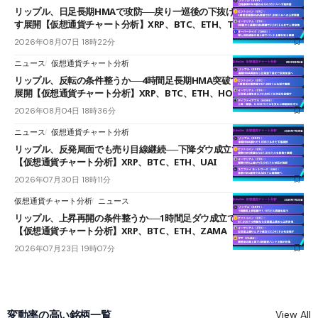
リップル、日足長期HMAで攻防──戻り一巡後の下抜けで0.95ドルを試
す展開【仮想通貨チャート分析】XRP、BTC、ETH、TAKE
2026年08月07日 18時22分
ニュース
仮想通貨チャート分析
リップル、反転の条件整うか──4時間足長期HMA突破で雲下端を目指す
展開【仮想通貨チャート分析】XRP、BTC、ETH、HOME
2026年08月04日 18時36分
ニュース
仮想通貨チャート分析
リップル、反発局面でも売り目線継続──下降ダウ成立で下値追う展開
【仮想通貨チャート分析】XRP、BTC、ETH、UAI
2026年07月30日 18時11分
仮想通貨チャート分析
ニュース
リップル、上昇再開の条件整うか──1時間足ダウ成立で1.185ドルを狙う
【仮想通貨チャート分析】XRP、BTC、ETH、ZAMA
2026年07月23日 19時07分
変動率の高い銘柄一覧
View All