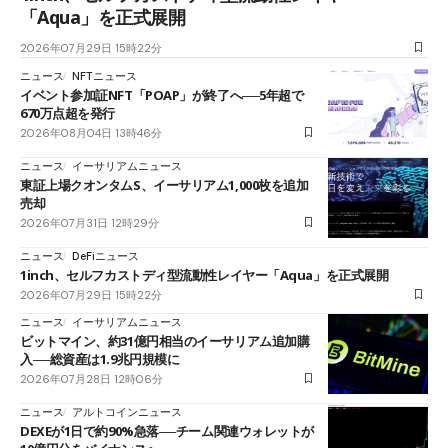
「Aqua」を正式展開
2026年07月29日 15時22分
ニュース
NFTニュース
イベント参加証NFT「POAP」が終了へ──5年超で
670万点超を発行
2026年08月04日 13時46分
ニュース
イーサリアムニュース
東証上場クオンタムS、イーサリアム1,000枚を追加
売却
2026年07月31日 12時29分
ニュース
DeFiニュース
1inch、セルフカストディ型流動性レイヤー「Aqua」を正式展開
2026年07月29日 15時22分
ニュース
イーサリアムニュース
ビットマイン、約31億円相当のイーサリアム追加購
入──総資産は1.9兆円規模に
2026年07月28日 12時06分
ニュース
アルトコインニュース
DEXEが1日で約90%急落──チーム関連ウォレットが