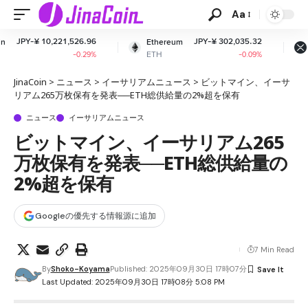
Aa
526.96
JPY-¥ 302,035.32
JPY-¥ 163.
Ethereum
XRP
ETH
XRP
-0.29%
-0.09%
-0.1
JinaCoin
>
ニュース
>
イーサリアムニュース
>
ビットマイン、イーサ
リアム265万枚保有を発表──ETH総供給量の2%超を保有
ニュース
イーサリアムニュース
ビットマイン、イーサリアム265
万枚保有を発表──ETH総供給量の
2%超を保有
Googleの優先する情報源に追加
7 Min Read
By
Shoko-Koyama
Published: 2025年09月30日 17時07分
Last Updated: 2025年09月30日 17時08分 5:08 PM