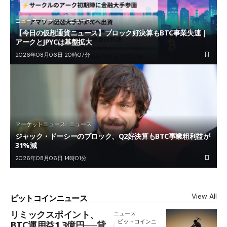
ニュース
マーケットニュース
【今日の仮想通貨ニュース】ブロック好決算もBTC事業失速｜
アークとJPYCは基盤拡大
2026年08月06日 20時07分
マーケットニュース
ニュース
ジャック・ドーシーのブロック、Q2好決算もBTC事業粗利益が
31%減
2026年08月06日 14時01分
View All
ビットコインニュース
リミックスポイント、
ニュース
ビットコインニ
BTC運用益1.3億円──貸