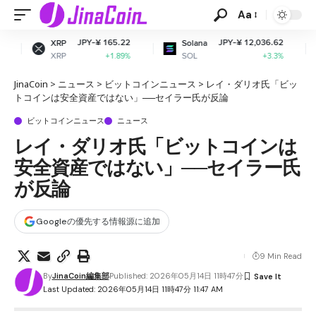
Aa
JPY-¥ 165.22
JPY-¥ 12,036.62
JP
Solana
Dogecoin
SOL
DOGE
+1.89%
+3.3%
JinaCoin
>
ニュース
>
ビットコインニュース
>
レイ・ダリオ氏「ビッ
トコインは安全資産ではない」──セイラー氏が反論
ビットコインニュース
ニュース
レイ・ダリオ氏「ビットコインは
安全資産ではない」──セイラー氏
が反論
Googleの優先する情報源に追加
9 Min Read
By
JinaCoin編集部
Published: 2026年05月14日 11時47分
Last Updated: 2026年05月14日 11時47分 11:47 AM