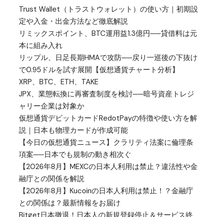
Trust Wallet（トラストウォレット）の使い方｜初期設
定や入金・出金方法など徹底解説
リミックスポイント、BTC運用益1.3億円──貸借料は元
本に組み入れ
リップル、日足長期HMAで攻防──戻り一巡後の下抜け
で0.95ドルを試す展開【仮想通貨チャート分析】
XRP、BTC、ETH、TAKE
JPX、業態転換に再審査制度を検討──暗号資産トレジ
ャリー企業は対象か
仮想通貨デビットカードRedotPayの特徴や使い方を解
説｜日本も物理カードが作成可能
【今日の仮想通貨ニュース】クラリティ法案に倫理条
項案──日本でも規制の動き相次ぐ
【2026年8月】MEXCの日本人利用は禁止？違法性や金
融庁との関係を解説
【2026年8月】Kucoinの日本人利用は禁止！？金融庁
との関係は？最新情報をお届け
Bitget日本撤退！日本人の新規登録停止＆サービス終