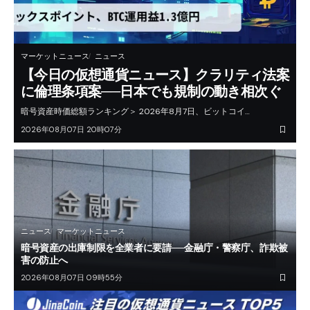
マーケットニュース
ニュース
【今日の仮想通貨ニュース】クラリティ法案
に倫理条項案──日本でも規制の動き相次ぐ
暗号資産時価総額ランキング＞ 2026年8月7日、ビットコイ…
2026年08月07日 20時07分
ニュース
マーケットニュース
暗号資産の出庫制限を全業者に要請──金融庁・警察庁、詐欺被
害の防止へ
2026年08月07日 09時55分