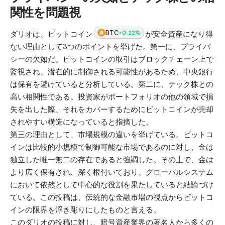
関性を問題視
BTC
+0.22%
ダリオは、ビットコイン
が安全資産になり得
ない理由として3つのポイントを挙げた。第一に、プライバ
シーの欠如だ。ビットコインの取引はブロックチェーン上で
監視され、潜在的に制御される可能性があるため、中央銀行
は保有を避けていると分析している。第二に、テック株との
高い相関性である。投資家がポートフォリオの他の領域で損
失を出した際、それをカバーするためにビットコインが売却
されやすい構造になっていると指摘した。
第三の理由として、市場規模の違いを挙げている。ビットコ
インは比較的小規模で制御可能な市場であるのに対し、金は
独立した唯一無二の存在であると強調した。その上で、金は
より広く保有され、深く根付いており、グローバルシステム
において依然として中心的な役割を果たしていると結論づけ
ている。この投稿は、伝統的な金融市場の視点からビットコ
インの限界を浮き彫りにしたものと言える。
このダリオの投稿に対し、暗号資産業界の著名人から多くの