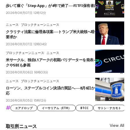
歩いて稼ぐ「Step App」が4年で終了──FITFI保有者に対応呼びかけ
2026年08月07日 12時12分
ニュース
ブロックチェーンニュース
クラリティ法案に倫理条項案──トランプ米大統領へ暗号資産事業の売却
要求か
2026年08月07日 12時04分
ブロックチェーンニュース
ニュース
米サークル、独自L1アークの初期バリデーターを発表――ブラックロッ
クやSBIも参画
2026年08月06日 16時03分
ニュース
ブロックチェーンニュース
ローソン、ステーブルコイン決済の実証へ──8月6日からJPYCやUSDC対
応
2026年08月05日 15時12分
#
エアドロップ
イーサリアム（ETH）
BTCC
サトシ・ナカモト
View All
取引所ニュース