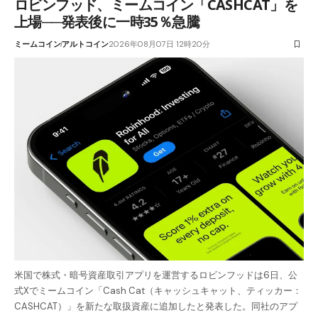
ロビンフッド、ミームコイン「CASHCAT」を
上場──発表後に一時35％急騰
ミームコイン
アルトコイン
2026年08月07日 12時20分
米国で株式・暗号資産取引アプリを運営するロビンフッドは6日、公
式Xでミームコイン「Cash Cat（キャッシュキャット、ティッカー：
CASHCAT）」を新たな取扱資産に追加したと発表した。同社のアプ