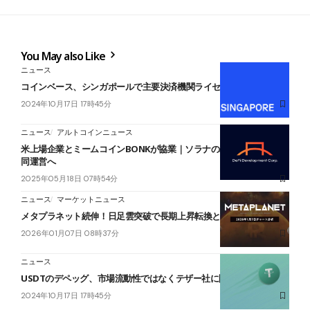
You May also Like
ニュース
コインベース、シンガポールで主要決済機関ライセンスを取得
2024年10月17日 17時45分
ニュース
アルトコインニュース
米上場企業とミームコインBONKが協業｜ソラナのバリデーターを共
同運営へ
2025年05月18日 07時54分
ニュース
マーケットニュース
メタプラネット続伸！日足雲突破で長期上昇転換となるかに注目
2026年01月07日 08時37分
ニュース
USDTのデペッグ、市場流動性ではなくテザー社に問題あると指摘
2024年10月17日 17時45分