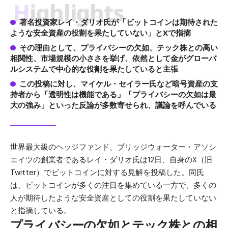
Highlights
著名投資家レイ・ダリオ氏が「ビットコインは期待された
ような安全資産の役割を果たしていない」とXで指摘
その理由として、プライバシーの欠如、テック株との高い
相関性、市場規模の小ささを挙げ、依然として金がグローバ
ルシステムで中心的な役割を果たしていると主張
この投稿に対し、マイケル・セイラー氏など暗号資産の支
持者から「透明性は機能である」「プライバシーの欠如は最
大の強み」といった反論が多数寄せられ、議論を呼んでいる
世界最大級のヘッジファンド、ブリッジウォーター・アソシ
エイツの創業者であるレイ・ダリオ氏は12日、自身のX（旧
Twitter）でビットコインに対する見解を投稿した。同氏
は、ビットコインが多くの注目を集めている一方で、多くの
人が期待したような安全資産としての役割を果たしていない
と指摘している。
プライバシーの欠如とテック株との相