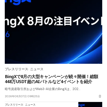
プレスリリース
ニュース
BingXで8月の大型キャンペーンが続々開催！総額
448万USDT超のAIバトルなど4イベントを紹介
暗号資産取引所およびWeb3-AI企業のBingXは、202…
2026年08月07日 09時25分
プレスリリース
ニュース