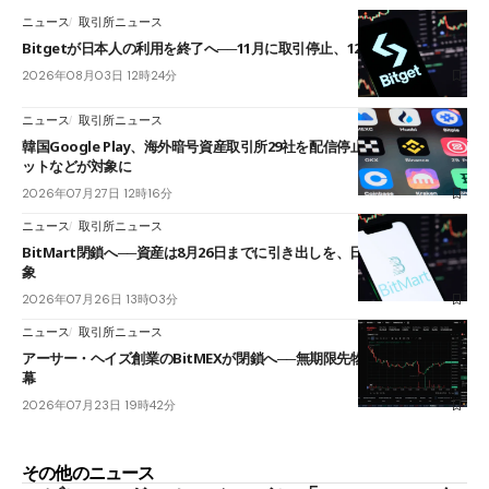
ニュース
取引所ニュース
Bitgetが日本人の利用を終了へ──11月に取引停止、12月末に強制決済
2026年08月03日 12時24分
ニュース
取引所ニュース
韓国Google Play、海外暗号資産取引所29社を配信停止──OKXやバイビ
ットなどが対象に
2026年07月27日 12時16分
ニュース
取引所ニュース
BitMart閉鎖へ──資産は8月26日までに引き出しを、日本人利用者も対
象
2026年07月26日 13時03分
ニュース
取引所ニュース
アーサー・ヘイズ創業のBitMEXが閉鎖へ──無期限先物を生んだ11年に
幕
2026年07月23日 19時42分
その他のニュース