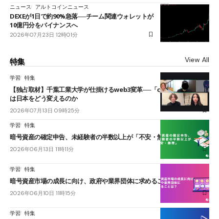
ニュース
アルトコインニュース
DEXEが1日で約90%急落──チーム関連ウォレットが
10億円分をバイナンスへ
2026年07月23日 12時01分
View All
特集
学習
特集
【独占取材】千葉工業大学が仕掛けるweb3変革──「cJPY」とAIの融合
は日本をどう変えるのか
2026年07月13日 09時25分
学習
特集
暗号資産の確定申告、未経験者の半数以上が「不安・無理」
2026年06月13日 11時11分
学習
特集
暗号資産市場の成長に向け、政府や業界団体に求めることは？
2026年06月10日 11時15分
学習
特集