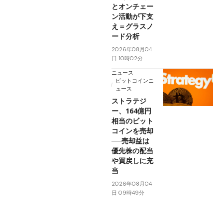
とオンチェー
ン活動が下支
え＝グラスノ
ード分析
2026年08月04
日 10時02分
ニュース
ビットコインニ
ュース
ストラテジ
ー、164億円
相当のビット
コインを売却
──売却益は
優先株の配当
や買戻しに充
当
2026年08月04
日 09時49分