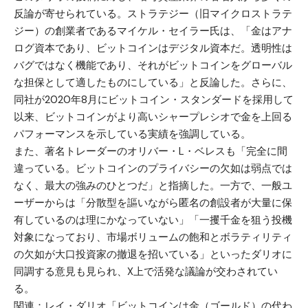
反論が寄せられている。ストラテジー（旧マイクロストラテ
ジー）の創業者である
マイケル・セイラー
氏は、「金はアナ
ログ資本であり、ビットコインはデジタル資本だ。透明性は
バグではなく機能であり、それがビットコインをグローバル
な担保として適したものにしている」と反論した。さらに、
同社が2020年8月にビットコイン・スタンダードを採用して
以来、ビットコインがより高いシャープレシオで金を上回る
パフォーマンスを示している実績を強調している。
また、著名トレーダーのオリバー・L・ベレスも「完全に間
違っている。ビットコインのプライバシーの欠如は弱点では
なく、最大の強みのひとつだ」と指摘した。一方で、一般ユ
ーザーからは「分散型を謳いながら匿名の創設者が大量に保
有しているのは理にかなっていない」「一攫千金を狙う投機
対象になっており、市場ボリュームの飽和とボラティリティ
の欠如が大口投資家の撤退を招いている」といったダリオに
同調する意見も見られ、X上で活発な議論が交わされてい
る。
関連：
レイ・ダリオ「ビットコインは金（ゴールド）の代わ