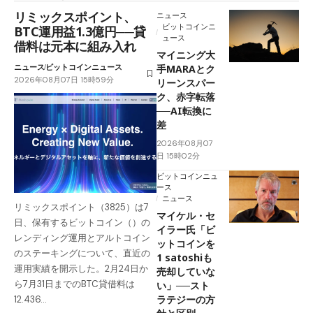
リミックスポイント、
ニュース
ビットコインニ
BTC運用益1.3億円──貸
ュース
借料は元本に組み入れ
マイニング大
ニュース
ビットコインニュース
手MARAとク
2026年08月07日 15時59分
リーンスパー
ク、赤字転落
──AI転換に
差
2026年08月07
日 15時02分
ビットコインニュ
ース
ニュース
リミックスポイント（3825）は7
マイケル・セ
日、保有するビットコイン（）の
イラー氏「ビ
レンディング運用とアルトコイン
ットコインを
のステーキングについて、直近の
1 satoshiも
運用実績を開示した。2月24日か
売却していな
ら7月31日までのBTC貸借料は
い」──スト
ラテジーの方
12.436…