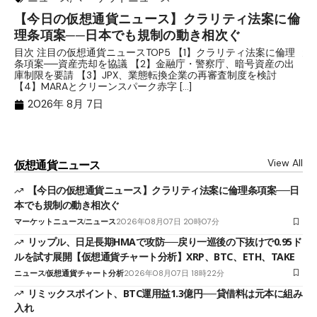
【今日の仮想通貨ニュース】クラリティ法案に倫
リ
理条項案──日本でも規制の動き相次ぐ
下
分
目次 注目の仮想通貨ニュースTOP5 【1】クラリティ法案に倫理
条項案──資産売却を協議 【2】金融庁・警察庁、暗号資産の出
目
庫制限を要請 【3】JPX、業態転換企業の再審査制度を検討
ト
【4】MARAとクリーンスパーク赤字 […]
（
（X
2026年 8月 7日
View All
仮想通貨ニュース
【今日の仮想通貨ニュース】クラリティ法案に倫理条項案──日
本でも規制の動き相次ぐ
マーケットニュース
ニュース
2026年08月07日 20時07分
リップル、日足長期HMAで攻防──戻り一巡後の下抜けで0.95ド
ルを試す展開【仮想通貨チャート分析】XRP、BTC、ETH、TAKE
ニュース
仮想通貨チャート分析
2026年08月07日 18時22分
リミックスポイント、BTC運用益1.3億円──貸借料は元本に組み
入れ