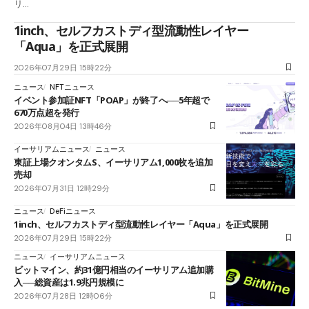
リ…
1inch、セルフカストディ型流動性レイヤー
「Aqua」を正式展開
2026年07月29日 15時22分
ニュース
NFTニュース
イベント参加証NFT「POAP」が終了へ──5年超で
670万点超を発行
2026年08月04日 13時46分
イーサリアムニュース
ニュース
東証上場クオンタムS、イーサリアム1,000枚を追加
売却
2026年07月31日 12時29分
ニュース
DeFiニュース
1inch、セルフカストディ型流動性レイヤー「Aqua」を正式展開
2026年07月29日 15時22分
ニュース
イーサリアムニュース
ビットマイン、約31億円相当のイーサリアム追加購
入──総資産は1.9兆円規模に
2026年07月28日 12時06分