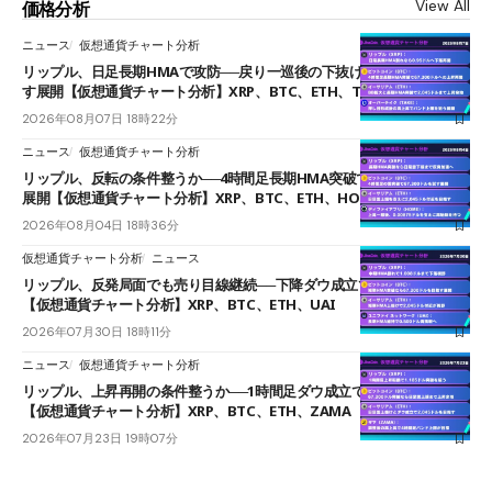
View All
価格分析
ニュース
仮想通貨チャート分析
リップル、日足長期HMAで攻防──戻り一巡後の下抜けで0.95ドルを試
す展開【仮想通貨チャート分析】XRP、BTC、ETH、TAKE
2026年08月07日 18時22分
ニュース
仮想通貨チャート分析
リップル、反転の条件整うか──4時間足長期HMA突破で雲下端を目指す
展開【仮想通貨チャート分析】XRP、BTC、ETH、HOME
2026年08月04日 18時36分
仮想通貨チャート分析
ニュース
リップル、反発局面でも売り目線継続──下降ダウ成立で下値追う展開
【仮想通貨チャート分析】XRP、BTC、ETH、UAI
2026年07月30日 18時11分
ニュース
仮想通貨チャート分析
リップル、上昇再開の条件整うか──1時間足ダウ成立で1.185ドルを狙う
【仮想通貨チャート分析】XRP、BTC、ETH、ZAMA
2026年07月23日 19時07分