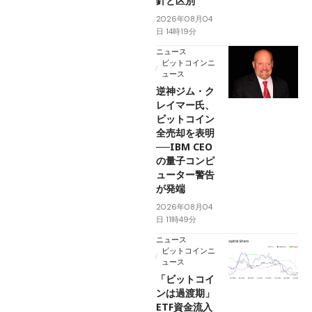
針と区別
2026年08月04
日 14時19分
ニュース
ビットコインニ
ュース
逆神ジム・ク
レイマー氏、
ビットコイン
全売却を表明
──IBM CEO
の量子コンピ
ューター警告
が発端
2026年08月04
日 11時49分
ニュース
ビットコインニ
ュース
「ビットコイ
ンは過渡期」
ETF資金流入