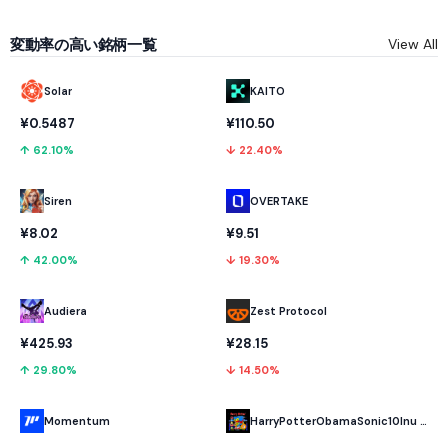
変動率の高い銘柄一覧
View All
Solar
KAITO
¥0.5487
¥110.50
↑ 62.10%
↓ 22.40%
OVERTAKE
Siren
¥9.51
¥8.02
↓ 19.30%
↑ 42.00%
Audiera
Zest Protocol
¥425.93
¥28.15
↑ 29.80%
↓ 14.50%
Momentum
HarryPotterObamaSonic10Inu (ETH)