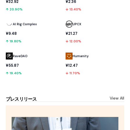
¥32.92
¥2.36
↑ 20.90%
↓ 13.40%
AI Rig Complex
UPCX
¥9.48
¥21.27
↑ 19.80%
↓ 12.00%
RaveDAO
Humanity
¥55.87
¥12.47
↑ 19.40%
↓ 11.70%
View All
プレスリリース