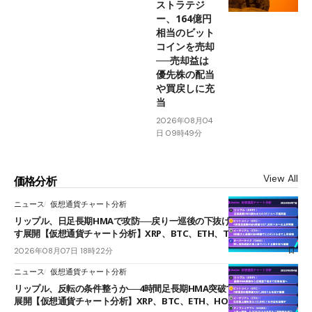
ストラテジ
ー、164億円
相当のビット
コインを売却
──売却益は
優先株の配当
や買戻しに充
当
2026年08月04
日 09時49分
View All
価格分析
ニュース
仮想通貨チャート分析
リップル、日足長期HMAで攻防──戻り一巡後の下抜けで0.95ドルを試
す展開【仮想通貨チャート分析】XRP、BTC、ETH、TAKE
2026年08月07日 18時22分
ニュース
仮想通貨チャート分析
リップル、反転の条件整うか──4時間足長期HMA突破で雲下端を目指す
展開【仮想通貨チャート分析】XRP、BTC、ETH、HOME