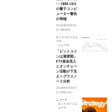
──IBM CEO
の量子コンピ
ューター警告
が発端
2026年08月04
日 11時49分
ビットコインニュ
ース
ニュース
「ビットコイ
ンは過渡期」
ETF資金流入
とオンチェー
ン活動が下支
え＝グラスノ
ード分析
2026年08月04
日 10時02分
ニュース
ビットコインニ
ュース