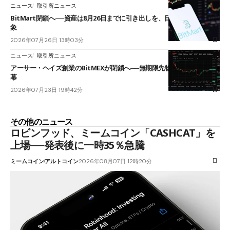
ニュース
取引所ニュース
BitMart閉鎖へ──資産は8月26日までに引き出しを、日本人利用者も対
象
2026年07月26日 13時03分
ニュース
取引所ニュース
アーサー・ヘイズ創業のBitMEXが閉鎖へ──無期限先物を生んだ11年に
幕
2026年07月23日 19時42分
その他のニュース
ロビンフッド、ミームコイン「CASHCAT」を
上場──発表後に一時35％急騰
ミームコイン
アルトコイン
2026年08月07日 12時20分