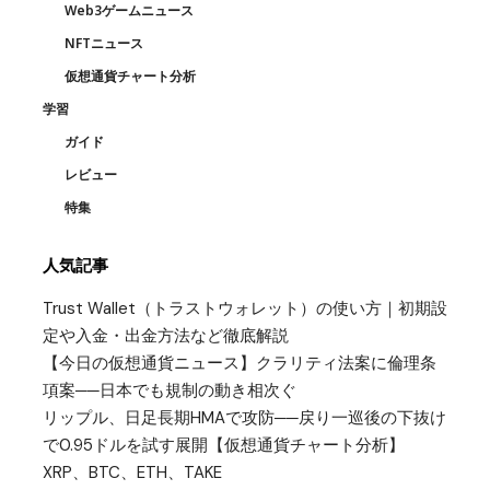
Web3ゲームニュース
NFTニュース
仮想通貨チャート分析
学習
ガイド
レビュー
特集
人気記事
Trust Wallet（トラストウォレット）の使い方｜初期設
定や入金・出金方法など徹底解説
【今日の仮想通貨ニュース】クラリティ法案に倫理条
項案──日本でも規制の動き相次ぐ
リップル、日足長期HMAで攻防──戻り一巡後の下抜け
で0.95ドルを試す展開【仮想通貨チャート分析】
XRP、BTC、ETH、TAKE