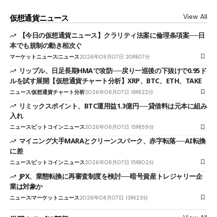
View All
仮想通貨ニュース
【今日の仮想通貨ニュース】クラリティ法案に倫理条項案──日
本でも規制の動き相次ぐ
マーケットニュース
ニュース
2026年08月07日 20時07分
リップル、日足長期HMAで攻防──戻り一巡後の下抜けで0.95ド
ルを試す展開【仮想通貨チャート分析】XRP、BTC、ETH、TAKE
ニュース
仮想通貨チャート分析
2026年08月07日 18時22分
リミックスポイント、BTC運用益1.3億円──貸借料は元本に組み
入れ
ニュース
ビットコインニュース
2026年08月07日 15時59分
マイニング大手MARAとクリーンスパーク、赤字転落──AI転換
に差
ニュース
ビットコインニュース
2026年08月07日 15時02分
JPX、業態転換に再審査制度を検討──暗号資産トレジャリー企
業は対象か
ニュース
マーケットニュース
2026年08月07日 13時23分