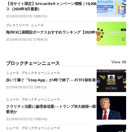
【当サイト限定】bitcastleキャンペーン情報｜16,000円口座開設ボーナ
ス（2026年8月最新）
2026年08月01日 08時12分
プレスリリース
ニュース
海外FX口座開設ボーナスおすすめランキング【2026年8月最新】
2026年08月01日 07時40分
View All
ブロックチェーンニュース
ニュース
ブロックチェーンニュース
歩いて稼ぐ「Step App」が4年で終了──FITFI保有者に対応呼びかけ
2026年08月07日 12時12分
ニュース
ブロックチェーンニュース
クラリティ法案に倫理条項案──トランプ米大統領へ暗号資産事業の売却
要求か
2026年08月07日 12時04分
ニュース
ブロックチェーンニュース