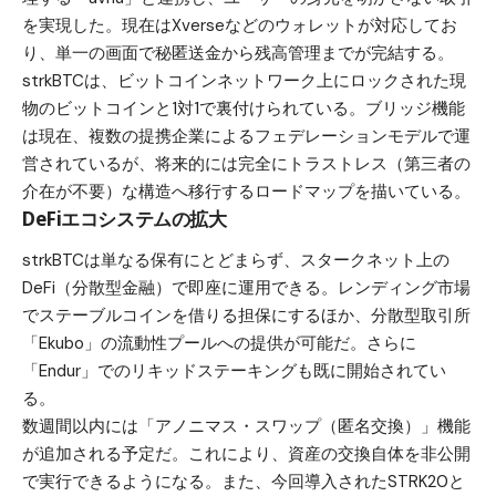
を実現した。現在は
Xverse
などのウォレットが対応してお
り、単一の画面で秘匿送金から残高管理までが完結する。
strkBTCは、ビットコインネットワーク上にロックされた現
物のビットコインと1対1で裏付けられている。ブリッジ機能
は現在、複数の提携企業によるフェデレーションモデルで運
営されているが、将来的には完全にトラストレス（第三者の
介在が不要）な構造へ移行するロードマップを描いている。
DeFiエコシステムの拡大
strkBTCは単なる保有にとどまらず、スタークネット上の
DeFi（分散型金融）で即座に運用できる。レンディング市場
でステーブルコインを借りる担保にするほか、分散型取引所
「Ekubo」の流動性プールへの提供が可能だ。さらに
「Endur」でのリキッドステーキングも既に開始されてい
る。
数週間以内には「アノニマス・スワップ（匿名交換）」機能
が追加される予定だ。これにより、資産の交換自体を非公開
で実行できるようになる。また、今回導入されたSTRK20と