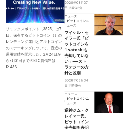
2026年08月07
日 15時02分
ニュース
ビットコインニ
ュース
リミックスポイント（3825）は7
マイケル・セ
日、保有するビットコイン（）の
イラー氏「ビ
レンディング運用とアルトコイン
ットコインを
のステーキングについて、直近の
1 satoshiも
運用実績を開示した。2月24日か
売却していな
ら7月31日までのBTC貸借料は
い」──スト
ラテジーの方
12.436…
針と区別
2026年08月04
日 14時19分
ニュース
ビットコインニ
ュース
逆神ジム・ク
レイマー氏、
ビットコイン
全売却を表明