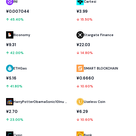
INI
Cartesi
¥0.007044
¥3.99
↑ 45.40%
↓ 15.50%
Biconomy
Stargate Finance
¥9.31
¥22.03
↑ 42.00%
↓ 14.80%
ETHGas
SMART BLOCKCHAIN
¥5.16
¥0.6660
↑ 41.80%
↓ 10.60%
HarryPotterObamaSonic10Inu (ETH)
Useless Coin
¥2.70
¥6.29
↑ 23.00%
↓ 10.60%
Cysic
Bonk