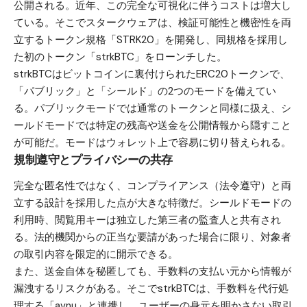
公開される。近年、この完全な可視化に伴うコストは増大し
ている。そこでスタークウェアは、検証可能性と機密性を両
立するトークン規格「STRK20」を開発し、同規格を採用し
た初のトークン「strkBTC」をローンチした。
strkBTCはビットコインに裏付けられたERC20トークンで、
「パブリック」と「シールド」の2つのモードを備えてい
る。パブリックモードでは通常のトークンと同様に扱え、シ
ールドモードでは特定の残高や送金を公開情報から隠すこと
が可能だ。モードはウォレット上で容易に切り替えられる。
規制遵守とプライバシーの共存
完全な匿名性ではなく、コンプライアンス（法令遵守）と両
立する設計を採用した点が大きな特徴だ。シールドモードの
利用時、閲覧用キーは独立した第三者の監査人と共有され
る。法的機関からの正当な要請があった場合に限り、対象者
の取引内容を限定的に開示できる。
また、送金自体を秘匿しても、手数料の支払い元から情報が
漏洩するリスクがある。そこでstrkBTCは、手数料を代行処
理する「avnu」と連携し、ユーザーの身元を明かさない取引