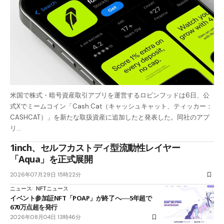
米国で株式・暗号資産取引アプリを運営するロビンフッドは6日、公
式Xでミームコイン「Cash Cat（キャッシュキャット、ティッカー：
CASHCAT）」を新たな取扱資産に追加したと発表した。同社のアプ
リ…
1inch、セルフカストディ型流動性レイヤー
「Aqua」を正式展開
2026年07月29日 15時22分
ニュース
NFTニュース
イベント参加証NFT「POAP」が終了へ──5年超で
670万点超を発行
2026年08月04日 13時46分