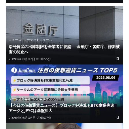
ニュース
マーケットニュース
暗号資産の出庫制限を全業者に要請──金融庁・警察庁、詐欺被
害の防止へ
2026年08月07日 09時55分
マーケットニュース
ニュース
【今日の仮想通貨ニュース】ブロック好決算もBTC事業失速｜
アークとJPYCは基盤拡大
2026年08月06日 20時07分