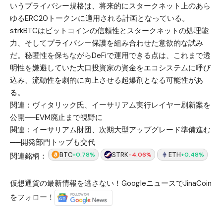
いうプライバシー規格は、将来的にスタークネット上のあら
ゆるERC20トークンに適用される計画となっている。
strkBTCはビットコインの信頼性とスタークネットの処理能
力、そしてプライバシー保護を組み合わせた意欲的な試み
だ。秘匿性を保ちながらDeFiで運用できる点は、これまで透
明性を嫌避していた大口投資家の資金をエコシステムに呼び
込み、流動性を劇的に向上させる起爆剤となる可能性があ
る。
関連：
ヴィタリック氏、イーサリアム実行レイヤー刷新案を
公開──EVM廃止まで視野に
関連：
イーサリアム財団、次期大型アップグレード準備進む
──開発部門トップも交代
BTC
STRK
ETH
+0.78%
-4.06%
+0.48%
関連銘柄：
仮想通貨の最新情報を逃さない！GoogleニュースでJinaCoin
をフォロー！