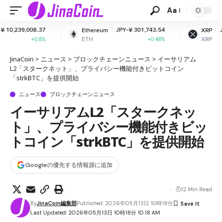
Aa
JPY-¥ 301,743.54
JPY-¥ 162.55
Ethereum
XRP
ETH
XRP
+0.48%
-0.08%
JinaCoin
>
ニュース
>
ブロックチェーンニュース
>
イーサリアム
L2「スタークネット」、プライバシー機能付きビットコイン
「strkBTC」を提供開始
ニュース
ブロックチェーンニュース
イーサリアムL2「スタークネッ
ト」、プライバシー機能付きビッ
トコイン「strkBTC」を提供開始
Googleの優先する情報源に追加
12 Min Read
By
JinaCoin編集部
Published: 2026年05月13日 10時18分
Last Updated: 2026年05月13日 10時18分 10:18 AM