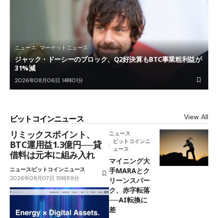
ニュース
マーケットニュース
ジャック・ドーシーのブロック、Q2好決算もBTC事業粗利益が
31%減
2026年08月06日 14時01分
View All
ビットコインニュース
リミックスポイント、
ニュース
ビットコインニ
BTC運用益1.3億円──貸
ュース
借料は元本に組み入れ
マイニング大
ニュース
ビットコインニュース
手MARAとク
2026年08月07日 15時59分
リーンスパー
ク、赤字転落
──AI転換に
差