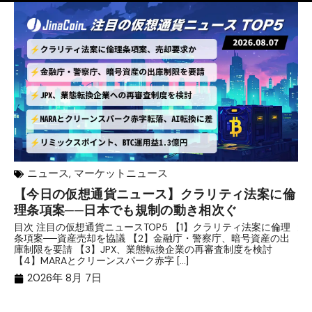
ニュース
,
マーケットニュース
【今日の仮想通貨ニュース】クラリティ法案に倫
リ
理条項案──日本でも規制の動き相次ぐ
下
分
目次 注目の仮想通貨ニュースTOP5 【1】クラリティ法案に倫理
条項案──資産売却を協議 【2】金融庁・警察庁、暗号資産の出
目
庫制限を要請 【3】JPX、業態転換企業の再審査制度を検討
ト
【4】MARAとクリーンスパーク赤字 […]
（
（X
2026年 8月 7日