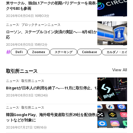
米サークル、独自L1アークの初期バリデーターを発表――ブラックロッ
クやSBIも参画
2026年08月06日 16時03分
ニュース
ブロックチェーンニュース
ローソン、ステーブルコイン決済の実証へ──8月6日からJPYCやUSDC対
応
2026年08月05日 15時12分
#
DeFi
Zoomex
ステーキング
Coinbase
カルダノ・エイダ（Ca
View All
取引所ニュース
ニュース
取引所ニュース
Bitgetが日本人の利用を終了へ──11月に取引停止、12月末に強制決済
2026年08月03日 12時24分
ニュース
取引所ニュース
韓国Google Play、海外暗号資産取引所29社を配信停止──OKXやバイビ
ットなどが対象に
2026年07月27日 12時16分