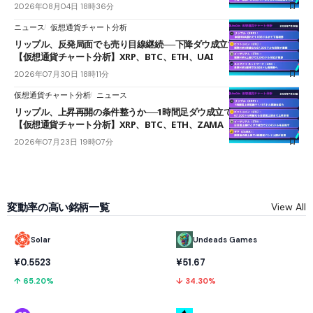
2026年08月04日 18時36分
ニュース
仮想通貨チャート分析
リップル、反発局面でも売り目線継続──下降ダウ成立で下値追う展開
【仮想通貨チャート分析】XRP、BTC、ETH、UAI
2026年07月30日 18時11分
仮想通貨チャート分析
ニュース
リップル、上昇再開の条件整うか──1時間足ダウ成立で1.185ドルを狙う
【仮想通貨チャート分析】XRP、BTC、ETH、ZAMA
2026年07月23日 19時07分
変動率の高い銘柄一覧
View All
Solar
Undeads Games
¥0.5523
¥51.67
↑ 65.20%
↓ 34.30%