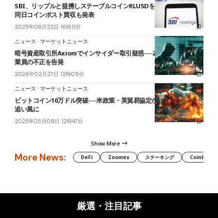
SBI、リップルと提携しステーブルコインRLUSDを日本で展開へ──
同日コインポスト買収も発表
2025年08月22日 16時11分
ニュース
マーケットニュース
暗号資産取引所Axiomでインサイダー取引疑惑──ZachXBT氏が従
業員の不正を告発
2026年02月27日 12時09分
ニュース
マーケットニュース
ビットコイン10万ドル突破──米政策・英貿易協定が仮想通貨市場の
追い風に
2025年05月09日 12時47分
Show More
More News:
DeFi
Zoomex
ステーキング
Coinbase
厳選・注目記事