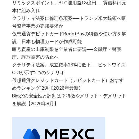
リミックスポイント、BTC運用益1.3億円──貸借料は元
本に組み入れ
クラリティ法案に倫理条項案──トランプ米大統領へ暗
号資産事業の売却要求か
仮想通貨デビットカードRedotPayの特徴や使い方を解
説｜日本も物理カードが作成可能
暗号資産の出庫制限を全業者に要請──金融庁・警察
庁、詐欺被害の防止へ
クラリティ法案、成立確率23%に低下──ビットワイズ
CIOが示す2つのシナリオ
仮想通貨クレジットカード（デビットカード）おすす
めランキング12選【2026年最新】
BingXの安全性と評判は？特徴やメリット・デメリット
を解説【2026年8月】