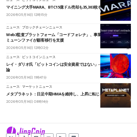
マイニング大手MARA、BTC15億ドル売却も35,303枚を保有
2026年05月14日 12時15分
ニュース
ブロックチェーンニュース
Web3監査プラットフォーム「コードフォレナ」、事業終了を発表──イ
ミューンファイが顧客移行を支援
2026年05月14日 12時02分
ニュース
ビットコインニュース
レイ・ダリオ氏「ビットコインは安全資産ではない」──セイラー氏が反
論
2026年05月14日 11時47分
ニュース
マーケットニュース
メタプラネット：日足中期HMAを維持し、上昇に転じるかが直近の焦点
2026年05月14日 08時14分