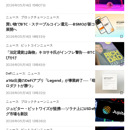
2026年05月14日 15時07分
ニュース
ブロックチェーンニュース
買い物でBTC・ステーブルコイン還元──BSMOが新コマース基盤を今夏
展開へ
2026年05月14日 14時33分
ニュース
ビットコインニュース
「法定通貨は偽物」キヨサキ氏がインフレ警告──BTCとETHの購入を呼
びかけ
2026年05月14日 13時43分
DeFiニュース
ニュース
a16z出資のDeFiアプリ「Legend」が事業終了──「暗号資産を隠すプ
ロダクトが勝つ」
2026年05月14日 13時32分
ニュース
ブロックチェーンニュース
ジュピター・ビットワイズが提携──ソラナ上にUSDe特化型レンディン
グ市場を新設
2026年05月14日 12時36分
ニュース
ビットコインニュース