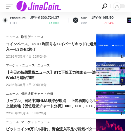
JPY-¥ 300,724.37
JPY-¥ 165.50
Ethereum
XRP
ETH
XRP
+1.88%
-1.54%
ニュース
取引所ニュース
コインベース、USDC利回りをハイパーリキッドに還元する新モデル導
入──USDHは終了
2026年05月14日 22時24分
マーケットニュース
ニュース
【今日の仮想通貨ニュース】BTC下落圧力強まる──法定通貨不安と
Web3再編が加速
2026年05月14日 20時15分
ニュース
仮想通貨チャート分析
リップル、日足中期HMA維持が焦点──上昇再開なら1.51ドル付近まで
上値余地【仮想通貨チャート分析】XRP、BTC、ETH、Q
2026年05月14日 18時29分
ニュース
マーケットニュース
ビットコイン8万ドル割れ、資金流入不足で弱気パターン完成目前