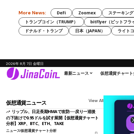
More News:
DeFi
Zoomex
ステーキング
トランプコイン（TRUMP）
bitFlyer（ビットフ
ドナルド・トランプ
日本（JAPAN）
ライトコ
2026年 8月 7日 金曜日
最新ニュース
仮想通貨チャート
View All
仮想通貨ニュース
リップル、日足長期HMAで攻防──戻り一巡後
の下抜けで0.95ドルを試す展開【仮想通貨チャート
分析】XRP、BTC、ETH、TAKE
ニュース
仮想通貨チャート分析