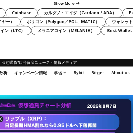
Show More
Coinbase
カルダノ・エイダ（Cardano / ADA）
P
ライヤー）
ポリゴン（Polygon／POL、MATIC）
ウォレット
イン（LTC）
メラニアコイン（MELANIA）
Best Wallet
仮想通貨/暗号資産ニュース・情報メディア
分析
キャンペーン情報
学習
Bybit
Bitget
About us