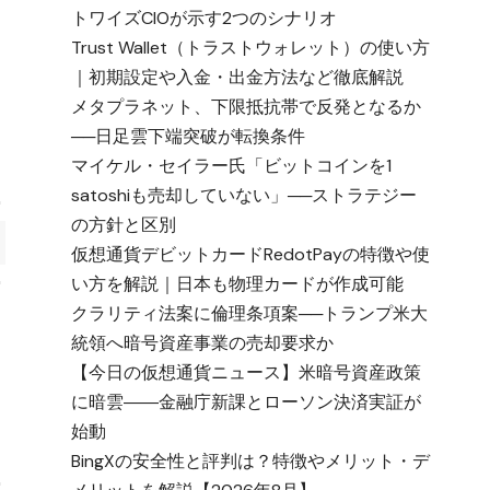
トワイズCIOが示す2つのシナリオ
Trust Wallet（トラストウォレット）の使い方
｜初期設定や入金・出金方法など徹底解説
メタプラネット、下限抵抗帯で反発となるか
──日足雲下端突破が転換条件
マイケル・セイラー氏「ビットコインを1
satoshiも売却していない」──ストラテジー
の方針と区別
仮想通貨デビットカードRedotPayの特徴や使
い方を解説｜日本も物理カードが作成可能
クラリティ法案に倫理条項案──トランプ米大
統領へ暗号資産事業の売却要求か
【今日の仮想通貨ニュース】米暗号資産政策
に暗雲――金融庁新課とローソン決済実証が
始動
BingXの安全性と評判は？特徴やメリット・デ