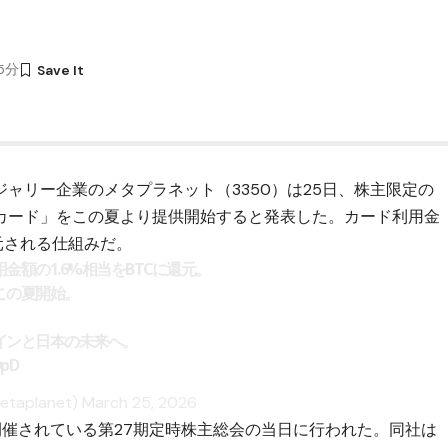
55分
ジャリー企業の
メタプラネット
（3350）は25日、株主限定の
カード」をこの夏より提供開始すると発表した。カード利用金
還元される仕組みだ。
金額の1.6%相当をBTCに還元。
この夏開始。
インと日本の未来へ。
DpD
Metaplanet)
March 25, 2026
開催されている第27期定時株主総会の当日に行われた。同社は