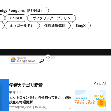
udgy Penguins（PENGU）
CoinEX
ヴィタリック・ブテリン
金（ゴールド）
仮想通貨銘柄
BingX
View All
学習カテゴリ新着
学習
レビュー
ビットコインを1万円分買ってみた！運用
損益を毎週更新
2026年08月06日 19時46分