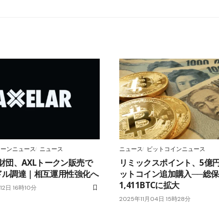
ェーンニュース
ニュース
ニュース
ビットコインニュース
財団、AXLトークン販売で
リミックスポイント、5億
0万ドル調達｜相互運用性強化へ
ットコイン追加購入──総
1,411BTCに拡大
12日 16時10分
2025年11月04日 15時28分