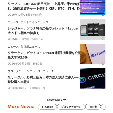
リップル、3.0ドルの節目突破──上昇圧に乗れれば3.2ドルを狙う流
れ【仮想通貨チャート分析】XRP、BTC、ETH、DOGE
2025年10月03日 14時18分
ニュース
アルトコインニュース
レッジャー、ソラナ特化の新ウォレット「Ledger Flex」発表──最
大70ドル相当の特典も
2025年05月23日 15時25分
ニュース
取引所ニュース
クラーケン、ビットコインのDeFi利回り機能を公開──保有したまま
最大年利2.5%
2026年05月28日 13時17分
ブロックチェーンニュース
ニュース
米サークル、野村と組み日本の法人決済に参入──USDCで外貨を即
時決済へ＝報道
2026年06月26日 00時26分
Show More
More News:
Binance
ブロックチェーン
初心者
米国証