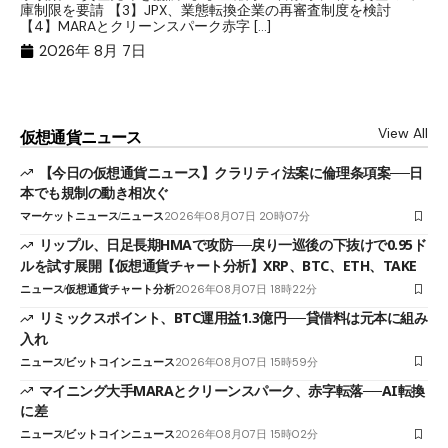
目
庫制限を要請 【3】JPX、業態転換企業の再審査制度を検討
ト
【4】MARAとクリーンスパーク赤字 […]
（
（X
2026年 8月 7日
View All
仮想通貨ニュース
【今日の仮想通貨ニュース】クラリティ法案に倫理条項案──日
本でも規制の動き相次ぐ
マーケットニュース
ニュース
2026年08月07日 20時07分
リップル、日足長期HMAで攻防──戻り一巡後の下抜けで0.95ド
ルを試す展開【仮想通貨チャート分析】XRP、BTC、ETH、TAKE
ニュース
仮想通貨チャート分析
2026年08月07日 18時22分
リミックスポイント、BTC運用益1.3億円──貸借料は元本に組み
入れ
ニュース
ビットコインニュース
2026年08月07日 15時59分
マイニング大手MARAとクリーンスパーク、赤字転落──AI転換
に差
ニュース
ビットコインニュース
2026年08月07日 15時02分