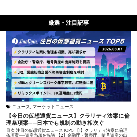
厳選・注目記事
ニュース
,
マーケットニュース
【今日の仮想通貨ニュース】クラリティ法案に倫
リ
理条項案──日本でも規制の動き相次ぐ
下
分
目次 注目の仮想通貨ニュースTOP5 【1】クラリティ法案に倫理
条項案──資産売却を協議 【2】金融庁・警察庁、暗号資産の出