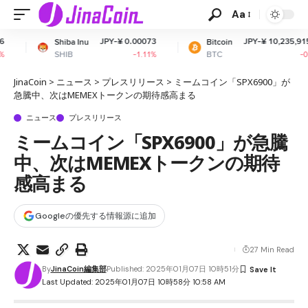
Aa
JPY-¥ 0.00073
JPY-¥ 10,235,915.53
 Inu
Bitcoin
Et
BTC
E
-1.11%
-0.11%
JinaCoin
>
ニュース
>
プレスリリース
>
ミームコイン「SPX6900」が
急騰中、次はMEMEXトークンの期待感高まる
ニュース
プレスリリース
ミームコイン「SPX6900」が急騰
中、次はMEMEXトークンの期待
感高まる
Googleの優先する情報源に追加
27 Min Read
By
JinaCoin編集部
Published: 2025年01月07日 10時51分
Last Updated: 2025年01月07日 10時58分 10:58 AM