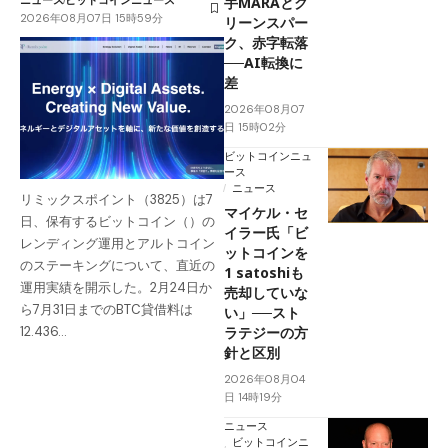
手MARAとク
2026年08月07日 15時59分
リーンスパー
ク、赤字転落
──AI転換に
差
2026年08月07
日 15時02分
ビットコインニュ
ース
ニュース
リミックスポイント（3825）は7
マイケル・セ
日、保有するビットコイン（）の
イラー氏「ビ
レンディング運用とアルトコイン
ットコインを
のステーキングについて、直近の
1 satoshiも
運用実績を開示した。2月24日か
売却していな
ら7月31日までのBTC貸借料は
い」──スト
ラテジーの方
12.436…
針と区別
2026年08月04
日 14時19分
ニュース
ビットコインニ