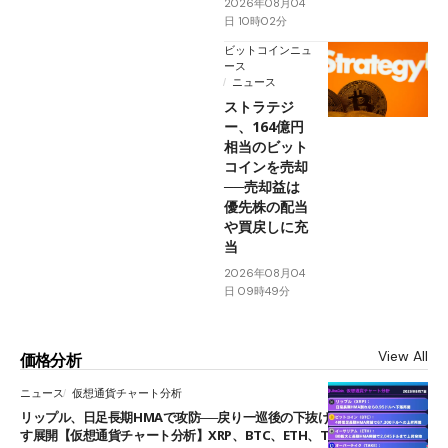
2026年08月04
日 10時02分
ビットコインニュ
ース
ニュース
ストラテジ
ー、164億円
相当のビット
コインを売却
──売却益は
優先株の配当
や買戻しに充
当
2026年08月04
日 09時49分
View All
価格分析
ニュース
仮想通貨チャート分析
リップル、日足長期HMAで攻防──戻り一巡後の下抜けで0.95ドルを試
す展開【仮想通貨チャート分析】XRP、BTC、ETH、TAKE