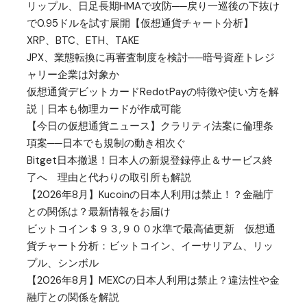
リップル、日足長期HMAで攻防──戻り一巡後の下抜け
で0.95ドルを試す展開【仮想通貨チャート分析】
XRP、BTC、ETH、TAKE
JPX、業態転換に再審査制度を検討──暗号資産トレジ
ャリー企業は対象か
仮想通貨デビットカードRedotPayの特徴や使い方を解
説｜日本も物理カードが作成可能
【今日の仮想通貨ニュース】クラリティ法案に倫理条
項案──日本でも規制の動き相次ぐ
Bitget日本撤退！日本人の新規登録停止＆サービス終
了へ 理由と代わりの取引所も解説
【2026年8月】Kucoinの日本人利用は禁止！？金融庁
との関係は？最新情報をお届け
ビットコイン＄９３,９００水準で最高値更新 仮想通
貨チャート分析：ビットコイン、イーサリアム、リッ
プル、シンボル
【2026年8月】MEXCの日本人利用は禁止？違法性や金
融庁との関係を解説