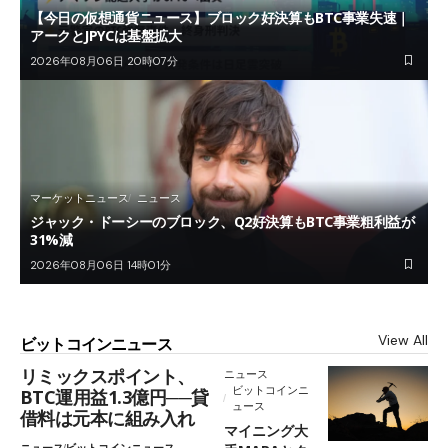
【今日の仮想通貨ニュース】ブロック好決算もBTC事業失速｜
アークとJPYCは基盤拡大
2026年08月06日 20時07分
マーケットニュース
ニュース
ジャック・ドーシーのブロック、Q2好決算もBTC事業粗利益が
31%減
2026年08月06日 14時01分
View All
ビットコインニュース
リミックスポイント、
ニュース
ビットコインニ
BTC運用益1.3億円──貸
ュース
借料は元本に組み入れ
マイニング大
ニュース
ビットコインニュース