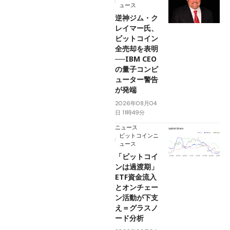
ュース
逆神ジム・ク
レイマー氏、
ビットコイン
全売却を表明
──IBM CEO
の量子コンピ
ューター警告
が発端
2026年08月04
日 11時49分
ニュース
ビットコインニ
ュース
「ビットコイ
ンは過渡期」
ETF資金流入
とオンチェー
ン活動が下支
え＝グラスノ
ード分析