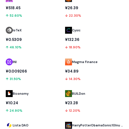
¥518.45
¥26.39
↑ 52.60%
↓ 22.30%
IoTeX
Cysic
¥0.5309
¥132.36
↑ 46.10%
↓ 18.90%
INI
Magma Finance
¥0.009266
¥34.89
↑ 31.50%
↓ 14.30%
Biconomy
BUILDon
¥10.24
¥23.28
↑ 24.90%
↓ 12.20%
Lista DAO
HarryPotterObamaSonic10Inu (ETH)