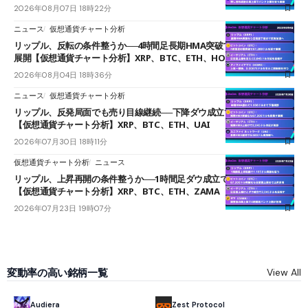
2026年08月07日 18時22分
ニュース
仮想通貨チャート分析
リップル、反転の条件整うか──4時間足長期HMA突破で雲下端を目指す
展開【仮想通貨チャート分析】XRP、BTC、ETH、HOME
2026年08月04日 18時36分
ニュース
仮想通貨チャート分析
リップル、反発局面でも売り目線継続──下降ダウ成立で下値追う展開
【仮想通貨チャート分析】XRP、BTC、ETH、UAI
2026年07月30日 18時11分
仮想通貨チャート分析
ニュース
リップル、上昇再開の条件整うか──1時間足ダウ成立で1.185ドルを狙う
【仮想通貨チャート分析】XRP、BTC、ETH、ZAMA
2026年07月23日 19時07分
変動率の高い銘柄一覧
View All
Audiera
Zest Protocol