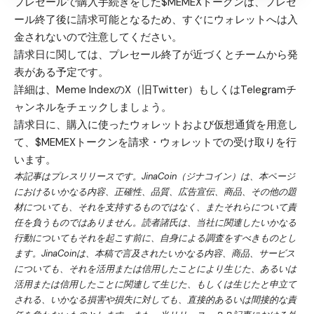
プレセールで購入手続きをした$MEMEXトークンは、プレセ
ール終了後に請求可能となるため、すぐにウォレットへは入
金されないので注意してください。
請求日に関しては、プレセール終了が近づくとチームから発
表がある予定です。
詳細は、Meme Indexの
X（旧Twitter）
もしくは
Telegram
チ
ャンネルをチェックしましょう。
請求日に、購入に使ったウォレットおよび仮想通貨を用意し
て、$MEMEXトークンを請求・ウォレットでの受け取りを行
います。
本記事はプレスリリースです。JinaCoin（ジナコイン）は、本ページ
におけるいかなる内容、正確性、品質、広告宣伝、商品、その他の題
材についても、それを支持するものではなく、またそれらについて責
任を負うものではありません。読者諸氏は、当社に関連したいかなる
行動についてもそれを起こす前に、自身による調査をすべきものとし
ます。JinaCoinは、本稿で言及されたいかなる内容、商品、サービス
についても、それを活用または信用したことにより生じた、あるいは
活用または信用したことに関連して生じた、もしくは生じたと申立て
される、いかなる損害や損失に対しても、直接的あるいは間接的な責