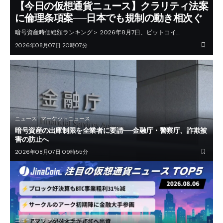
【今日の仮想通貨ニュース】クラリティ法案
に倫理条項案──日本でも規制の動き相次ぐ
暗号資産時価総額ランキング＞ 2026年8月7日、ビットコイ…
2026年08月07日 20時07分
ニュース
マーケットニュース
暗号資産の出庫制限を全業者に要請──金融庁・警察庁、詐欺被
害の防止へ
2026年08月07日 09時55分
ニュース
マーケットニュース