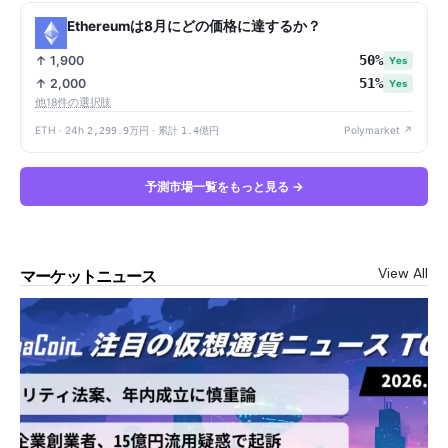
Ethereumは8月にどの価格に達するか？
50%
↑ 1,900
Yes
51%
↑ 2,000
Yes
他18件の選択肢
ETH · 24h
2,299.9万円
· 累計
1.4億円
Polymarket ↗
予測市場一覧をもっと見る →
View All
マーケットニュース