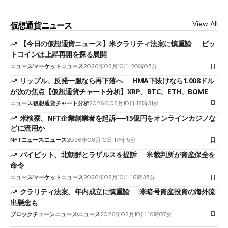
View All
仮想通貨ニュース
【今日の仮想通貨ニュース】米クラリティ法案に慎重論──ビッ
トコインは上昇再開を探る展開
ニュース
マーケットニュース
2026年08月10日 20時05分
リップル、反発一服なら再下落へ──HMA下抜けなら1.008ドル
が次の焦点【仮想通貨チャート分析】XRP、BTC、ETH、BOME
ニュース
仮想通貨チャート分析
2026年08月10日 18時31分
米検察、NFT企業創業者を起訴──15億円をオンラインカジノな
どに流用か
NFTニュース
ニュース
2026年08月10日 17時15分
バイビット、北朝鮮とラザルスを提訴──米裁判所が資産保全を
命令
ニュース
マーケットニュース
2026年08月10日 16時35分
クラリティ法案、年内成立に慎重論──米暗号資産投資の海外流
出懸念も
ブロックチェーンニュース
ニュース
2026年08月10日 16時07分