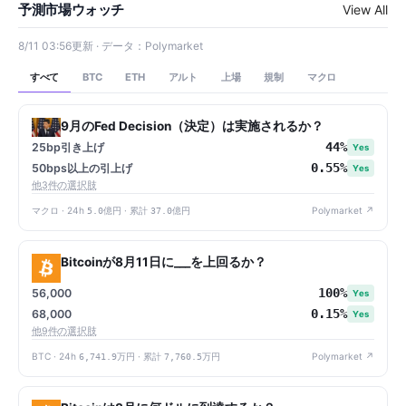
予測市場ウォッチ
View All
8/11 03:56更新 · データ：Polymarket
すべて
アルト
上場
規制
マクロ
BTC
ETH
9月のFed Decision（決定）は実施されるか？
44%
25bp引き上げ
Yes
0.55%
50bps以上の引上げ
Yes
他3件の選択肢
マクロ · 24h
5.0億円
· 累計
37.0億円
Polymarket ↗
Bitcoinが8月11日に___を上回るか？
100%
56,000
Yes
0.15%
68,000
Yes
他9件の選択肢
BTC · 24h
6,741.9万円
· 累計
7,760.5万円
Polymarket ↗