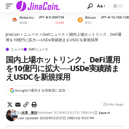
Aa
JPY-¥ 0.000734
JPY-¥ 10,166,128.93
nu
Bitcoin
Et
BTC
ET
-0.54%
-2%
JinaCoin
>
ニュース
>
DeFiニュース
>
国内上場ホットリンク、DeFi運
用を10億円に拡大──USDe実績踏まえUSDCを新規採用
ニュース
DeFiニュース
国内上場ホットリンク、DeFi運用
を10億円に拡大──USDe実績踏ま
えUSDCを新規採用
Googleの優先する情報源に追加
9 Min Read
By
水澤 誉往
Published: 2026年02月27日 21時03分
Last Updated: 2026年02月27日 21時03分 9:03 PM