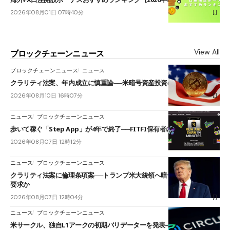
2026年08月01日 07時40分
View All
ブロックチェーンニュース
ブロックチェーンニュース
ニュース
クラリティ法案、年内成立に慎重論──米暗号資産投資の海外流出懸念も
2026年08月10日 16時07分
ニュース
ブロックチェーンニュース
歩いて稼ぐ「Step App」が4年で終了──FITFI保有者に対応呼びかけ
2026年08月07日 12時12分
ニュース
ブロックチェーンニュース
クラリティ法案に倫理条項案──トランプ米大統領へ暗号資産事業の売却
要求か
2026年08月07日 12時04分
ニュース
ブロックチェーンニュース
米サークル、独自L1アークの初期バリデーターを発表――ブラックロッ