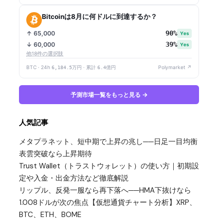
Bitcoinは8月に何ドルに到達するか？
90%
↑ 65,000
Yes
39%
↓ 60,000
Yes
他18件の選択肢
BTC · 24h
6,184.5万円
· 累計
6.4億円
Polymarket ↗
予測市場一覧をもっと見る →
人気記事
メタプラネット、短中期で上昇の兆し──日足一目均衡
表雲突破なら上昇期待
Trust Wallet（トラストウォレット）の使い方｜初期設
定や入金・出金方法など徹底解説
リップル、反発一服なら再下落へ──HMA下抜けなら
1.008ドルが次の焦点【仮想通貨チャート分析】XRP、
BTC、ETH、BOME