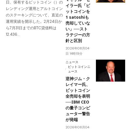
日、保有するビットコイン（）の
イラー氏「ビ
レンディング運用とアルトコイン
ットコインを
のステーキングについて、直近の
1 satoshiも
運用実績を開示した。2月24日か
売却していな
ら7月31日までのBTC貸借料は
い」──スト
ラテジーの方
12.436…
針と区別
2026年08月04
日 14時19分
ニュース
ビットコインニ
ュース
逆神ジム・ク
レイマー氏、
ビットコイン
全売却を表明
──IBM CEO
の量子コンピ
ューター警告
が発端
2026年08月04