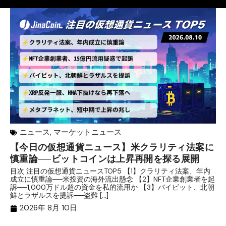
ニュース
,
マーケットニュース
【今日の仮想通貨ニュース】米クラリティ法案に
リ
慎重論──ビットコインは上昇再開を探る展開
な
析
目次 注目の仮想通貨ニュースTOP5 【1】クラリティ法案、年内
成立に慎重論──米投資の海外流出懸念 【2】NFT企業創業者を起
目
訴──1,000万ドル超の資金を私的流用か 【3】バイビット、北朝
ト
鮮とラザルスを提訴──盗難 […]
ム
ル（
2026年 8月 10日