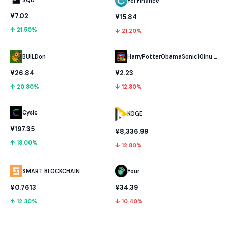
Yei Finance
¥7.02
¥15.84
↑ 21.50%
↓ 21.20%
BUILDon
HarryPotterObamaSonic10Inu (ETH)
¥26.84
¥2.23
↑ 20.80%
↓ 12.80%
Cysic
KOGE
¥197.35
¥8,336.99
↑ 18.00%
↓ 12.80%
SMART BLOCKCHAIN
Four
¥0.7613
¥34.39
↑ 12.30%
↓ 10.40%