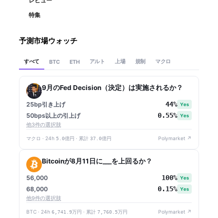
レビュー
特集
予測市場ウォッチ
すべて
アルト
上場
規制
マクロ
BTC
ETH
9月のFed Decision（決定）は実施されるか？
44%
25bp引き上げ
Yes
0.55%
50bps以上の引上げ
Yes
他3件の選択肢
マクロ · 24h
5.0億円
· 累計
37.0億円
Polymarket ↗
Bitcoinが8月11日に___を上回るか？
100%
56,000
Yes
0.15%
68,000
Yes
他9件の選択肢
BTC · 24h
6,741.9万円
· 累計
7,760.5万円
Polymarket ↗