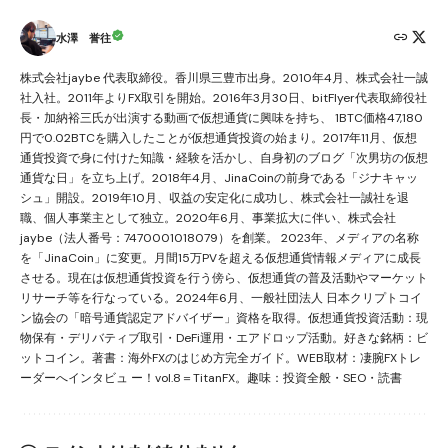
水澤 誉往
株式会社jaybe 代表取締役。香川県三豊市出身。2010年4月、株式会社一誠
社入社。2011年よりFX取引を開始。2016年3月30日、bitFlyer代表取締役社
長・加納裕三氏が出演する動画で仮想通貨に興味を持ち、 1BTC価格47,180
円で0.02BTCを購入したことが仮想通貨投資の始まり。2017年11月、仮想
通貨投資で身に付けた知識・経験を活かし、自身初のブログ「次男坊の仮想
通貨な日」を立ち上げ。2018年4月、JinaCoinの前身である「ジナキャッ
シュ」開設。2019年10月、収益の安定化に成功し、株式会社一誠社を退
職、個人事業主として独立。2020年6月、事業拡大に伴い、株式会社
jaybe（法人番号：7470001018079）を創業。 2023年、メディアの名称
を「JinaCoin」に変更。月間15万PVを超える仮想通貨情報メディアに成長
させる。現在は仮想通貨投資を行う傍ら、仮想通貨の普及活動やマーケット
リサーチ等を行なっている。2024年6月、一般社団法人 日本クリプトコイ
ン協会の「暗号通貨認定アドバイザー」資格を取得。仮想通貨投資活動：現
物保有・デリバティブ取引・DeFi運用・エアドロップ活動。好きな銘柄：ビ
ットコイン。著書：海外FXのはじめ方完全ガイド。WEB取材：凄腕FXトレ
ーダーへインタビュ ー！vol.8＝TitanFX。趣味：投資全般・SEO・読書