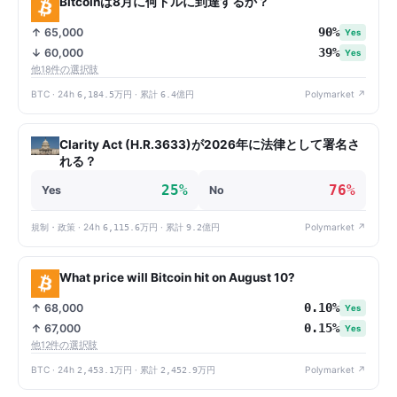
Bitcoinは8月に何ドルに到達するか？
90%
↑ 65,000
Yes
39%
↓ 60,000
Yes
他18件の選択肢
BTC · 24h
6,184.5万円
· 累計
6.4億円
Polymarket ↗
Clarity Act (H.R.3633)が2026年に法律として署名さ
れる？
25%
76%
Yes
No
規制・政策 · 24h
6,115.6万円
· 累計
9.2億円
Polymarket ↗
What price will Bitcoin hit on August 10?
0.10%
↑ 68,000
Yes
0.15%
↑ 67,000
Yes
他12件の選択肢
BTC · 24h
2,453.1万円
· 累計
2,452.9万円
Polymarket ↗