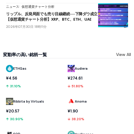
ニュース
仮想通貨チャート分析
リップル、反発局面でも売り目線継続──下降ダウ成立で下値追う展開
【仮想通貨チャート分析】XRP、BTC、ETH、UAI
2026年07月30日 18時11分
変動率の高い銘柄一覧
View All
ETHGas
Audiera
¥4.56
¥274.61
↑ 31.10%
↓ 51.80%
Ribbita by Virtuals
Anoma
¥20.57
¥1.90
↑ 30.90%
↓ 38.20%
SQD