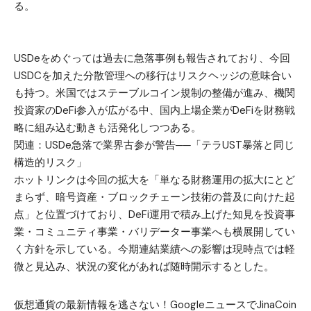
る。
USDeをめぐっては過去に急落事例も報告されており、今回
USDCを加えた分散管理への移行はリスクヘッジの意味合い
も持つ。米国ではステーブルコイン規制の整備が進み、機関
投資家のDeFi参入が広がる中、国内上場企業がDeFiを財務戦
略に組み込む動きも活発化しつつある。
関連：
USDe急落で業界古参が警告──「テラUST暴落と同じ
構造的リスク」
ホットリンクは今回の拡大を「単なる財務運用の拡大にとど
まらず、暗号資産・ブロックチェーン技術の普及に向けた起
点」と位置づけており、DeFi運用で積み上げた知見を投資事
業・コミュニティ事業・バリデーター事業へも横展開してい
く方針を示している。今期連結業績への影響は現時点では軽
微と見込み、状況の変化があれば随時開示するとした。
仮想通貨の最新情報を逃さない！GoogleニュースでJinaCoin