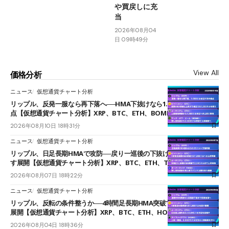
や買戻しに充
当
2026年08月04
日 09時49分
View All
価格分析
ニュース
仮想通貨チャート分析
リップル、反発一服なら再下落へ──HMA下抜けなら1.008ドルが次の焦
点【仮想通貨チャート分析】XRP、BTC、ETH、BOME
2026年08月10日 18時31分
ニュース
仮想通貨チャート分析
リップル、日足長期HMAで攻防──戻り一巡後の下抜けで0.95ドルを試
す展開【仮想通貨チャート分析】XRP、BTC、ETH、TAKE
2026年08月07日 18時22分
ニュース
仮想通貨チャート分析
リップル、反転の条件整うか──4時間足長期HMA突破で雲下端を目指す
展開【仮想通貨チャート分析】XRP、BTC、ETH、HOME
2026年08月04日 18時36分