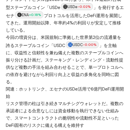
USDe
-0.02%
型ステーブルコイン「USDe
」を発行するエ
ENA
+0.18%
セナ
プロトコルを活用したDeFi運用を展開し
てきた。運用開始以降、年率約4%の利回りが安定して推移
している。
今回の増資分は、米国規制に準拠した世界第2位の流通量を
USDC
-0.00%
誇るステーブルコイン「USDC
」を主軸
に、収益性と信頼性を兼ね備えた複数のステーブルコインへ
振り分ける計画だ。ステーキング・レンディング・流動性提
供など複数の手法を組み合わせることで、単一プロトコルへ
の依存を避けながら利回り向上と収益の多角化を同時に図
る。
関連：
ホットリンク、エセナのUSDe活用で6億円DeFi運用開
始
リスク管理の柱は引き続きマルチシグウォレットだ。複数の
承認者による合意なしには資金移動を執行できない仕組み
で、スマートコントラクトの脆弱性や流動性不足といった
DeFi固有のリスクに備える構えを維持す