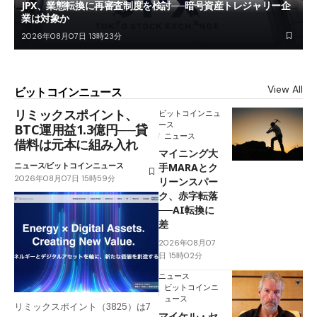
JPX、業態転換に再審査制度を検討──暗号資産トレジャリー企
業は対象か
2026年08月07日 13時23分
View All
ビットコインニュース
リミックスポイント、
ビットコインニュ
ース
BTC運用益1.3億円──貸
ニュース
借料は元本に組み入れ
マイニング大
ニュース
ビットコインニュース
手MARAとク
2026年08月07日 15時59分
リーンスパー
ク、赤字転落
──AI転換に
差
2026年08月07
日 15時02分
ニュース
ビットコインニ
ュース
リミックスポイント（3825）は7
マイケル・セ