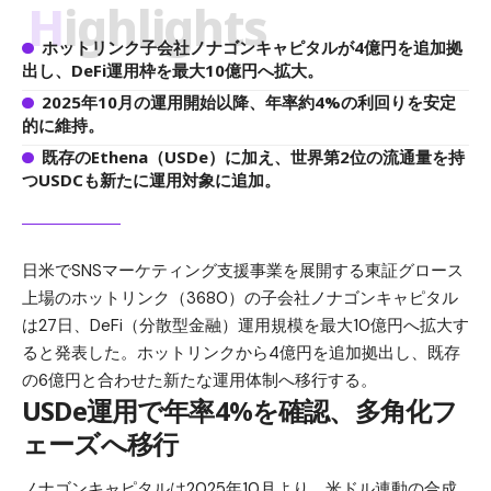
Highlights
ホットリンク子会社ノナゴンキャピタルが4億円を追加拠
出し、DeFi運用枠を最大10億円へ拡大。
2025年10月の運用開始以降、年率約4%の利回りを安定
的に維持。
既存のEthena（USDe）に加え、世界第2位の流通量を持
つUSDCも新たに運用対象に追加。
日米でSNSマーケティング支援事業を展開する東証グロース
上場のホットリンク（3680）の子会社ノナゴンキャピタル
は27日、DeFi（分散型金融）運用規模を最大10億円へ拡大す
ると発表した。ホットリンクから4億円を追加拠出し、既存
の6億円と合わせた新たな運用体制へ移行する。
USDe運用で年率4%を確認、多角化フ
ェーズへ移行
ノナゴンキャピタルは2025年10月より、米ドル連動の合成