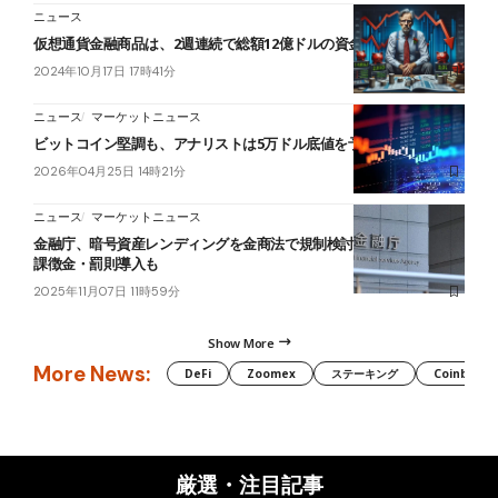
ニュース
仮想通貨金融商品は、2週連続で総額12億ドルの資金流出
2024年10月17日 17時41分
ニュース
マーケットニュース
ビットコイン堅調も、アナリストは5万ドル底値を予測
2026年04月25日 14時21分
ニュース
マーケットニュース
金融庁、暗号資産レンディングを金商法で規制検討へ──虚偽記載に
課徴金・罰則導入も
2025年11月07日 11時59分
Show More
More News:
DeFi
Zoomex
ステーキング
Coinbase
厳選・注目記事