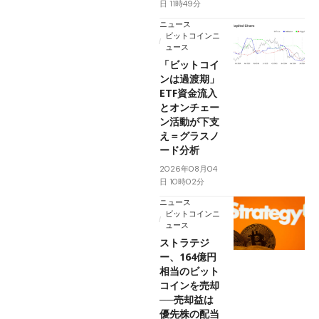
日 11時49分
ニュース
ビットコインニ
ュース
「ビットコイ
ンは過渡期」
ETF資金流入
とオンチェー
ン活動が下支
え＝グラスノ
ード分析
2026年08月04
日 10時02分
ニュース
ビットコインニ
ュース
ストラテジ
ー、164億円
相当のビット
コインを売却
──売却益は
優先株の配当