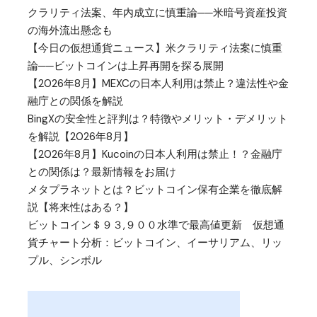
クラリティ法案、年内成立に慎重論──米暗号資産投資
の海外流出懸念も
【今日の仮想通貨ニュース】米クラリティ法案に慎重
論──ビットコインは上昇再開を探る展開
【2026年8月】MEXCの日本人利用は禁止？違法性や金
融庁との関係を解説
BingXの安全性と評判は？特徴やメリット・デメリット
を解説【2026年8月】
【2026年8月】Kucoinの日本人利用は禁止！？金融庁
との関係は？最新情報をお届け
メタプラネットとは？ビットコイン保有企業を徹底解
説【将来性はある？】
ビットコイン＄９３,９００水準で最高値更新 仮想通
貨チャート分析：ビットコイン、イーサリアム、リッ
プル、シンボル