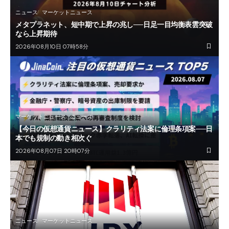
ニュース
マーケットニュース
メタプラネット、短中期で上昇の兆し──日足一目均衡表雲突破
なら上昇期待
2026年08月10日 07時58分
マーケットニュース
ニュース
【今日の仮想通貨ニュース】クラリティ法案に倫理条項案──日
本でも規制の動き相次ぐ
2026年08月07日 20時07分
ニュース
マーケットニュース