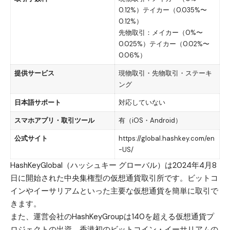
0.12%）テイカー（0.035%〜
0.12%）
先物取引：メイカー（0%〜
0.025%）テイカー（0.02%〜
0.06%）
提供サービス
現物取引・先物取引・ステーキ
ング
日本語サポート
対応していない
スマホアプリ・取引ツール
有（
iOS
・
Android
）
公式サイト
https://global.hashkey.com/en
-US/
HashKeyGlobal（ハッシュキー グローバル）は2024年4月8
日に開始された中央集権型の仮想通貨取引所です。ビットコ
インやイーサリアムといった主要な仮想通貨を簡単に取引で
きます。
また、運営会社のHashKeyGroupは140を超える仮想通貨プ
ロジェクトの出資、香港初のビットコイン・イーサリアムの