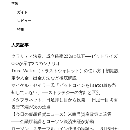
学習
ガイド
レビュー
特集
人気記事
クラリティ法案、成立確率23%に低下──ビットワイズ
CIOが示す2つのシナリオ
Trust Wallet（トラストウォレット）の使い方｜初期設
定や入金・出金方法など徹底解説
マイケル・セイラー氏「ビットコインを1 satoshiも売
却していない」──ストラテジーの方針と区別
メタプラネット、日足押し目から反発──日足一目均衡
表雲下端が次の焦点
【今日の仮想通貨ニュース】米暗号資産政策に暗雲
――金融庁新課とローソン決済実証が始動
ローソン、ステーブルコイン決済の実証へ──8月6日か