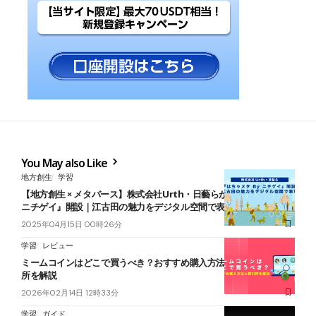
You May also Like
地方創生
学習
【地方創生 × メタバース】株式会社Urth・日藝らが『はちゃメタ By
ニチゲイ』開設｜江古田の魅力をデジタル空間で表現
2025年04月15日 00時26分
学習
レビュー
ミームコインはどこで買うべき？おすすめ購入方法と仮想通貨取引
所を解説
2026年02月14日 12時33分
学習
ガイド