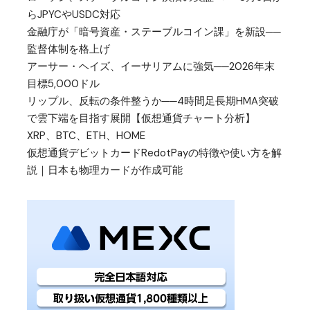
らJPYCやUSDC対応
金融庁が「暗号資産・ステーブルコイン課」を新設──
監督体制を格上げ
アーサー・ヘイズ、イーサリアムに強気──2026年末
目標5,000ドル
リップル、反転の条件整うか──4時間足長期HMA突破
で雲下端を目指す展開【仮想通貨チャート分析】
XRP、BTC、ETH、HOME
仮想通貨デビットカードRedotPayの特徴や使い方を解
説｜日本も物理カードが作成可能