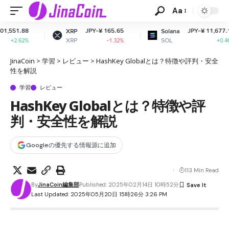
Aa
JPY-¥ 165.65
JPY-¥ 11,677.14
XRP
Solana
XRP
SOL
-1.32%
+0.46%
JinaCoin
>
学習
>
レビュー
>
HashKey Globalとは？特徴や評判・安全
性を解説
学習
レビュー
HashKey Globalとは？特徴や評
判・安全性を解説
Googleの優先する情報源に追加
113 Min Read
By
JinaCoin編集部
Published: 2025年02月14日 10時52分
Last Updated: 2025年05月20日 15時26分 3:26 PM