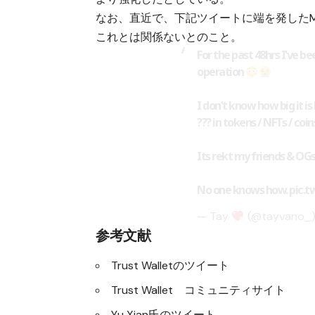
なお、直近で、下記ツイートに端を発したM
これとは関係ないとのこと。
For the past 48hrs I've b
operation
I don't know how big it is
??? in tokens / NFTs / coin
Its rekt my friends & OG
No one knows how.
pic.
— Tay
(@tayvano_
参考文献
Trust Walletのツイート
Trust Wallet コミュニティサイト
Yu Xian氏のツイート