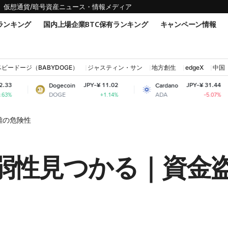
仮想通貨/暗号資産ニュース・情報メディア
ランキング
国内上場企業BTC保有ランキング
キャンペーン情報
ベビードージ（BABYDOGE）
ジャスティン・サン
地方創生
edgeX
中国
JPY-¥ 11.02
JPY-¥ 31.44
Dogecoin
Cardano
Shiba 
DOGE
ADA
SHIB
+1.14%
-5.07%
盗難の危険性
et、脆弱性見つかる｜資