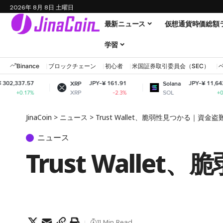
2026年 8月 8日 土曜日
最新ニュース
仮想通貨時価総額
学習
Binance
ブロックチェーン
初心者
米国証券取引委員会（SEC）
JPY-¥ 161.91
JPY-¥ 11,642.33
XRP
Solana
XRP
SOL
-2.3%
+0.63%
JinaCoin
>
ニュース
>
Trust Wallet、脆弱性見つかる｜資金
ニュース
Trust Wall
11 Min Read