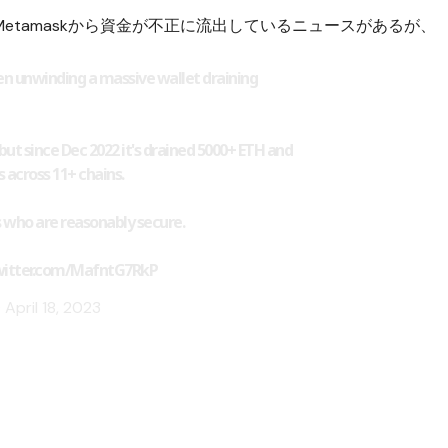
etamaskから資金が不正に流出しているニュースがあるが、
een unwinding a massive wallet draining
 but since Dec 2022 it's drained 5000+ ETH and
s across 11+ chains.
s who are reasonably secure.
twitter.com/MafntG7RkP
)
April 18, 2023