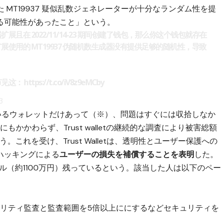
いた MT19937 疑似乱数ジェネレーターが十分なランダム性を提
る可能性があったこと」という。
览器扩展且在 2022/11/14-23 期间创建了钱包，那么你这个钱包就存在
浏览器扩展使用的 MT19937 伪随机数生成器没有提供足够的随机性，导致
细节见这：
https://t.co/iV8z9eMCby
3
いるウォレットだけあって（※）、問題はすぐには収拾しなか
努力にもかかわらず、Trust walletの継続的な調査により被害総額
。これを受け、Trust Walletは、透明性とユーザー保護への
ハッキングによる
ユーザーの損失を補償することを表明
した。
ドル（約1100万円）残っているという。該当した人は以下のペー
、セキュリティ監査と監査範囲を5倍以上ににするなどセキュリティを