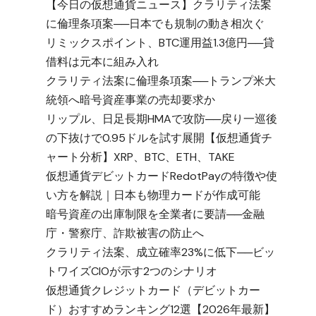
【今日の仮想通貨ニュース】クラリティ法案
に倫理条項案──日本でも規制の動き相次ぐ
リミックスポイント、BTC運用益1.3億円──貸
借料は元本に組み入れ
クラリティ法案に倫理条項案──トランプ米大
統領へ暗号資産事業の売却要求か
リップル、日足長期HMAで攻防──戻り一巡後
の下抜けで0.95ドルを試す展開【仮想通貨チ
ャート分析】XRP、BTC、ETH、TAKE
仮想通貨デビットカードRedotPayの特徴や使
い方を解説｜日本も物理カードが作成可能
暗号資産の出庫制限を全業者に要請──金融
庁・警察庁、詐欺被害の防止へ
クラリティ法案、成立確率23%に低下──ビッ
トワイズCIOが示す2つのシナリオ
仮想通貨クレジットカード（デビットカー
ド）おすすめランキング12選【2026年最新】