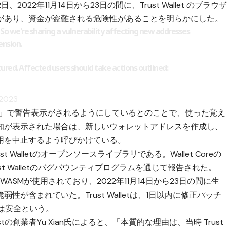
日、2022年11月14日から23日の間に、Trust Wallet のブラウ
があり、資金が盗難される危険性があることを明らかにした。
t. So we're sharing a vulnerability affecting new addresses
ension.
ecured. Affected users should take actions outlined:
 2023
ension」で警告表示がされるようにしているとのことで、使った覚え
知が表示された場合は、新しいウォレットアドレスを作成し、
用を中止するよう呼びかけている。
t Walletのオープンソースライブラリである。Wallet Coreの
Trust Walletのバグバウンティプログラムを通じて報告された。
このWASMが使用されており、2022年11月14日から23日の間に生
が含まれていた。Trust Walletは、1日以内に修正パッチ
は安全という。
の創業者Yu Xian氏によると、「本質的な理由は、当時 Trust