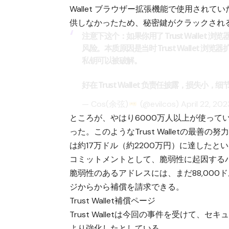
Wallet ブラウザー拡張機能で使用されて
供しなかったため、秘密鍵がクラックされ
注意下这个：如果你用了 Trust Wallet 浏
风险。本质原因是当时 Trust Wallet 
私钥可以被破解。
好在 Trust Wallet 负责任披露，损失小，
— Cos(余弦)
(@evilcos)
April 22, 202
ところが、やはり6000万人以上が使って
った。このようなTrust Walletの最善の
は約17万ドル（約2200万円）に達したという
コミットメントとして、脆弱性に起因する
脆弱性のあるアドレスには、まだ88,000
ジからから補償を請求できる。
Trust Wallet補償ページ
Trust Walletは今回の事件を受けて
より強化したとしている。