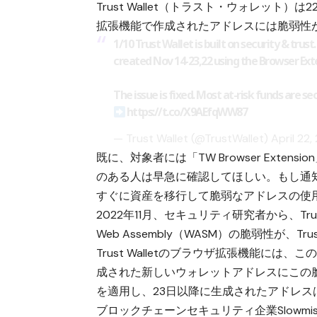
Trust Wallet（トラスト・ウォレット）は22
拡張機能で作成されたアドレスには脆弱性
1/10 Trust Wallet is built on security & trus
created Nov 14-23,22 using the Browser Ext
The issue is fixed. Most at-risk funds are s
https://t.co/X9AEfqWW87
— Trust Wallet (@TrustWallet)
April 22,
既に、対象者には「TW Browser Ext
のある人は早急に確認してほしい。もし通
すぐに資産を移行して脆弱なアドレスの使
2022年11月、セキュリティ研究者から、Trus
Web Assembly（WASM）の脆弱性が、
Trust Walletのブラウザ拡張機能には、
成された新しいウォレットアドレスにこの脆弱性
を適用し、23日以降に生成されたアドレス
ブロックチェーンセキュリティ企業Slowmist