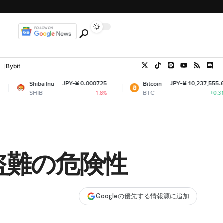
Bybit
JPY-¥ 0.000725
JPY-¥ 10,237,555.67
Inu
Bitcoin
E
BTC
E
-1.8%
+0.31%
金盗難の危険性
Googleの優先する情報源に追加