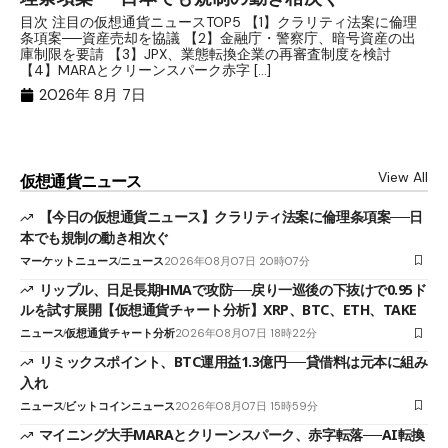
分
目次 注目の仮想通貨ニュースTOP5 【1】クラリティ法案に倫理
条項案──資産売却を協議 【2】金融庁・警察庁、暗号資産の出
目
庫制限を要請 【3】JPX、業態転換企業の再審査制度を検討
ト
【4】MARAとクリーンスパーク赤字 […]
（
（X
2026年 8月 7日
View All
仮想通貨ニュース
【今日の仮想通貨ニュース】クラリティ法案に倫理条項案──日
本でも規制の動き相次ぐ
マーケットニュース
ニュース
2026年08月07日 20時07分
リップル、日足長期HMAで攻防──戻り一巡後の下抜けで0.95ド
ルを試す展開【仮想通貨チャート分析】XRP、BTC、ETH、TAKE
ニュース
仮想通貨チャート分析
2026年08月07日 18時22分
リミックスポイント、BTC運用益1.3億円──貸借料は元本に組み
入れ
ニュース
ビットコインニュース
2026年08月07日 15時59分
マイニング大手MARAとクリーンスパーク、赤字転落──AI転換