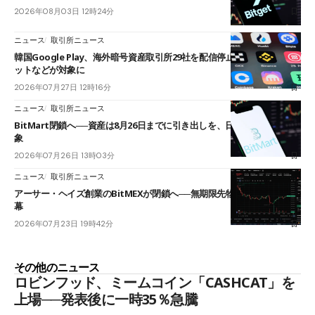
2026年08月03日 12時24分
ニュース
取引所ニュース
韓国Google Play、海外暗号資産取引所29社を配信停止──OKXやバイビ
ットなどが対象に
2026年07月27日 12時16分
ニュース
取引所ニュース
BitMart閉鎖へ──資産は8月26日までに引き出しを、日本人利用者も対
象
2026年07月26日 13時03分
ニュース
取引所ニュース
アーサー・ヘイズ創業のBitMEXが閉鎖へ──無期限先物を生んだ11年に
幕
2026年07月23日 19時42分
その他のニュース
ロビンフッド、ミームコイン「CASHCAT」を
上場──発表後に一時35％急騰