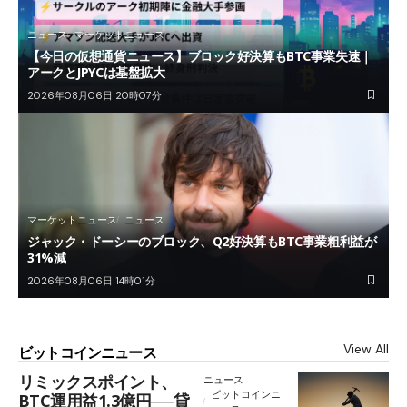
ニュース
マーケットニュース
【今日の仮想通貨ニュース】ブロック好決算もBTC事業失速｜
アークとJPYCは基盤拡大
2026年08月06日 20時07分
マーケットニュース
ニュース
ジャック・ドーシーのブロック、Q2好決算もBTC事業粗利益が
31%減
2026年08月06日 14時01分
View All
ビットコインニュース
リミックスポイント、
ニュース
ビットコインニ
BTC運用益1.3億円──貸