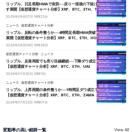
リップル、日足長期HMAで攻防──戻り一巡後の下抜けで0.95ドルを試
す展開【仮想通貨チャート分析】XRP、BTC、ETH、TAKE
2026年08月07日 18時22分
ニュース
仮想通貨チャート分析
リップル、反転の条件整うか──4時間足長期HMA突破で雲下端を目指す
展開【仮想通貨チャート分析】XRP、BTC、ETH、HOME
2026年08月04日 18時36分
仮想通貨チャート分析
ニュース
リップル、反発局面でも売り目線継続──下降ダウ成立で下値追う展開
【仮想通貨チャート分析】XRP、BTC、ETH、UAI
2026年07月30日 18時11分
ニュース
仮想通貨チャート分析
リップル、上昇再開の条件整うか──1時間足ダウ成立で1.185ドルを狙う
【仮想通貨チャート分析】XRP、BTC、ETH、ZAMA
2026年07月23日 19時07分
変動率の高い銘柄一覧
View All