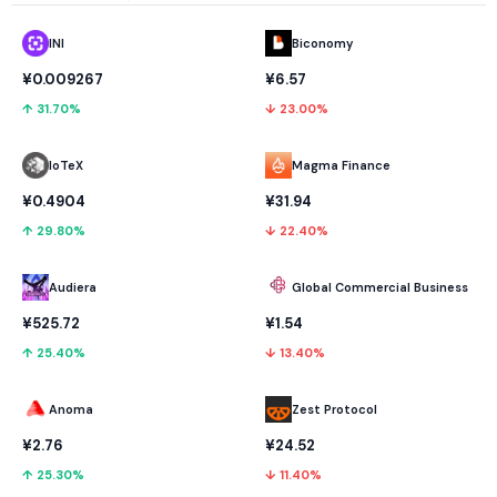
INI
Biconomy
¥0.009267
¥6.57
↑ 31.70%
↓ 23.00%
IoTeX
Magma Finance
¥0.4904
¥31.94
↑ 29.80%
↓ 22.40%
Audiera
Global Commercial Business
¥525.72
¥1.54
↑ 25.40%
↓ 13.40%
Anoma
Zest Protocol
¥2.76
¥24.52
↑ 25.30%
↓ 11.40%