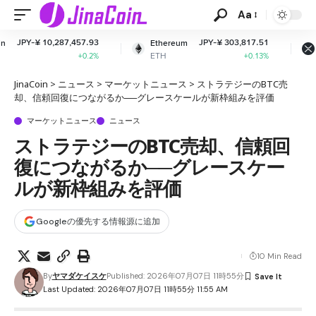
Aa
457.93
JPY-¥ 303,817.51
JPY-¥ 164.
Ethereum
XRP
ETH
XRP
+0.2%
+0.13%
-0.
JinaCoin
>
ニュース
>
マーケットニュース
>
ストラテジーのBTC売
却、信頼回復につながるか──グレースケールが新枠組みを評価
マーケットニュース
ニュース
ストラテジーのBTC売却、信頼回
復につながるか──グレースケー
ルが新枠組みを評価
Googleの優先する情報源に追加
10 Min Read
By
ヤマダケイスケ
Published: 2026年07月07日 11時55分
Last Updated: 2026年07月07日 11時55分 11:55 AM