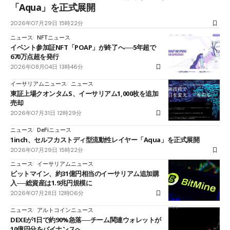
「Aqua」を正式展開
2026年07月29日 15時22分
ニュース
NFTニュース
イベント参加証NFT「POAP」が終了へ──5年超で
670万点超を発行
2026年08月04日 13時46分
イーサリアムニュース
ニュース
東証上場クオンタムS、イーサリアム1,000枚を追加
売却
2026年07月31日 12時29分
ニュース
DeFiニュース
1inch、セルフカストディ型流動性レイヤー「Aqua」を正式展開
2026年07月29日 15時22分
ニュース
イーサリアムニュース
ビットマイン、約31億円相当のイーサリアム追加購
入──総資産は1.9兆円規模に
2026年07月28日 12時06分
ニュース
アルトコインニュース
DEXEが1日で約90%急落──チーム関連ウォレットが
10億円分をバイナンスへ