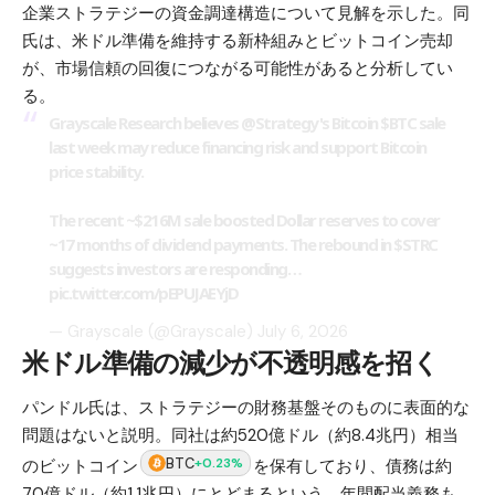
企業ストラテジーの資金調達構造について見解を示した。同
氏は、米ドル準備を維持する新枠組みとビットコイン売却
が、市場信頼の回復につながる可能性があると分析してい
る。
Grayscale Research believes
@Strategy
's Bitcoin
$BTC
sale
last week may reduce financing risk and support Bitcoin
price stability.
The recent ~$216M sale boosted Dollar reserves to cover
~17 months of dividend payments. The rebound in
$STRC
suggests investors are responding…
pic.twitter.com/pEPUJAEYjD
— Grayscale (@Grayscale)
July 6, 2026
米ドル準備の減少が不透明感を招く
パンドル氏は、ストラテジーの財務基盤そのものに表面的な
問題はないと説明。同社は約520億ドル（約8.4兆円）相当
BTC
+0.23%
のビットコイン
を保有しており、債務は約
70億ドル（約1.1兆円）にとどまるという。年間配当義務も