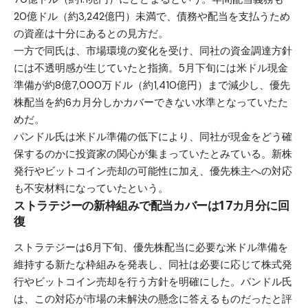
20億ドル（約3,242億円）未満で、債務や配当を支払うため
の資産は十分にあるとの見方だ。
一方で同氏は、市場環境の変化を受け、同社の資金調達方針
には不透明感が生じていたと指摘。5月下旬には米ドル現金
準備が約8億7,000万ドル（約1,410億円）まで減少し、優先
株配当を約6カ月分しかカバーできない水準となっていたた
めだ。
パンドル氏は米ドル準備の低下により、同社が現金をどう確
保するのかに投資家の関心が集まっていたとみている。新株
発行やビットコイン売却の可能性に加え、優先株主への対応
も不安材料になっていたという。
ストラテジーの新枠組みで配当カバーは17カ月分に回
復
ストラテジーは6月下旬、優先株配当に必要な米ドル準備を
維持する新たな枠組みを発表し、同社は必要に応じて株式発
行やビットコイン売却を行う方針を明確にした。パンドル氏
は、この対応が市場の未解決の懸念に答えるものだったと評