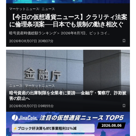
マーケットニュース
ニュース
【今日の仮想通貨ニュース】クラリティ法案
に倫理条項案──日本でも規制の動き相次ぐ
暗号資産時価総額ランキング＞ 2026年8月7日、ビットコイ…
2026年08月07日 20時07分
ニュース
マーケットニュース
暗号資産の出庫制限を全業者に要請──金融庁・警察庁、詐欺被
害の防止へ
2026年08月07日 09時55分