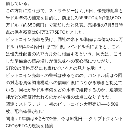
価している。
この方針に沿う形で、ストラテジーは7月6日、優先株配当と
米ドル準備の補充を目的に、前週に3,588BTCを約2億1,600
万ドル（約350億円）で売却したと発表。売却後の7月5日時
点の保有残高は84万3,775BTCだとした。
ビットコイン売却を受け、同社の米ドル準備は25億5,000万
ドル（約4,134億円）まで回復。パンドル氏によると、これ
は優先株配当の約17カ月分に相当するという。同氏は、こう
した準備金の積み増しが優先株への安心感につながり、
STRCの価格反発にも表れているとの見方を示した。
ビットコイン売却への警戒は残るものの、パンドル氏は今回
の対応を資金調達構造への信頼回復につながる動きと捉えて
いる。同社が米ドル準備をどの水準で維持するのか、追加売
却がどの程度行われるのかが今後の焦点になりそうだ。
関連：
ストラテジー、初のビットコイン大型売却──3,588
枚、配当確保が狙い
関連：
11年前は8億円で2倍、今は16兆円──クリプトクオント
CEOがBTCの現実を指摘