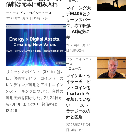
ュース
借料は元本に組み入れ
マイニング大
ニュース
ビットコインニュース
手MARAとク
2026年08月07日 15時59分
リーンスパー
ク、赤字転落
──AI転換に
差
2026年08月07
日 15時02分
ビットコインニュ
ース
ニュース
リミックスポイント（3825）は7
マイケル・セ
日、保有するビットコイン（）の
イラー氏「ビ
レンディング運用とアルトコイン
ットコインを
のステーキングについて、直近の
1 satoshiも
運用実績を開示した。2月24日か
売却していな
ら7月31日までのBTC貸借料は
い」──スト
ラテジーの方
12.436…
針と区別
2026年08月04
日 14時19分