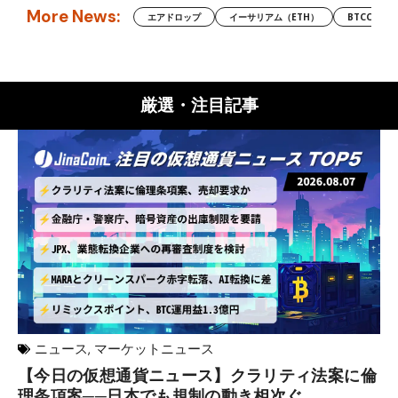
More News:
エアドロップ
イーサリアム（ETH）
BTCC
厳選・注目記事
ニュース
,
マーケットニュース
【今日の仮想通貨ニュース】クラリティ法案に倫
リ
理条項案──日本でも規制の動き相次ぐ
下