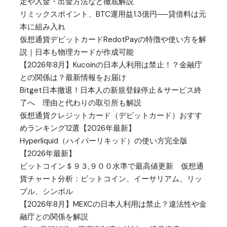
定や入金・出金方法など徹底解説
リミックスポイント、BTC運用益1.3億円──貸借料は元
本に組み入れ
仮想通貨デビットカードRedotPayの特徴や使い方を解
説｜日本も物理カードが作成可能
【2026年8月】Kucoinの日本人利用は禁止！？金融庁
との関係は？最新情報をお届け
Bitget日本撤退！日本人の新規登録停止＆サービス終
了へ 理由と代わりの取引所も解説
仮想通貨クレジットカード（デビットカード）おすす
めランキング12選【2026年最新】
Hyperliquid（ハイパーリキッド）の使い方完全版
【2026年最新】
ビットコイン＄９３,９００水準で最高値更新 仮想通
貨チャート分析：ビットコイン、イーサリアム、リッ
プル、シンボル
【2026年8月】MEXCの日本人利用は禁止？違法性や金
融庁との関係を解説