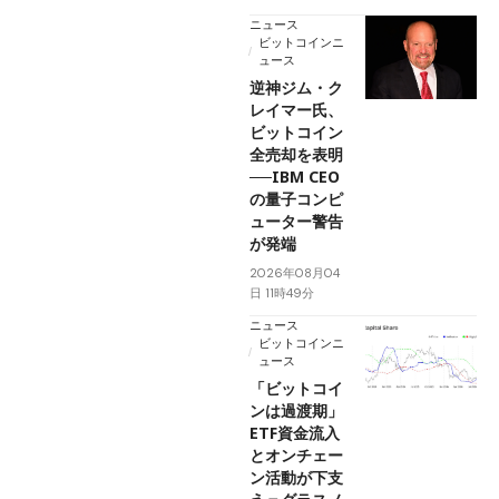
ニュース
ビットコインニ
ュース
逆神ジム・ク
レイマー氏、
ビットコイン
全売却を表明
──IBM CEO
の量子コンピ
ューター警告
が発端
2026年08月04
日 11時49分
ニュース
ビットコインニ
ュース
「ビットコイ
ンは過渡期」
ETF資金流入
とオンチェー
ン活動が下支