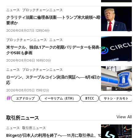
ニュース
ブロックチェーンニュース
クラリティ法案に倫理条項案──トランプ米大統領へ暗号資産事業の売却
要求か
2026年08月07日 12時04分
ブロックチェーンニュース
ニュース
米サークル、独自L1アークの初期バリデーターを発表――ブラックロッ
クやSBIも参画
2026年08月06日 16時03分
ニュース
ブロックチェーンニュース
ローソン、ステーブルコイン決済の実証へ──8月6日からJPYCやUSDC対
応
2026年08月05日 15時12分
#
エアドロップ
イーサリアム（ETH）
BTCC
サトシ・ナカモト
View All
取引所ニュース
ニュース
取引所ニュース
Bitgetが日本人の利用を終了へ──11月に取引停止、12月末に強制決済