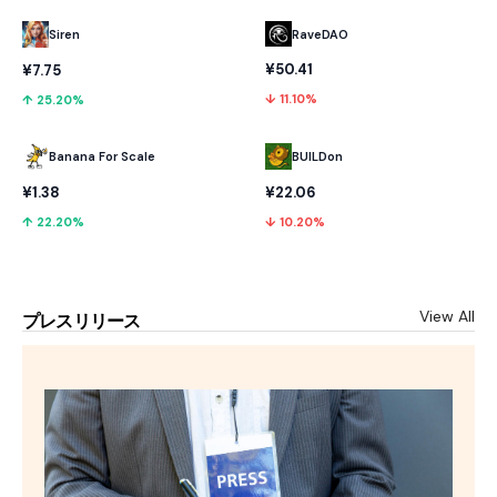
RaveDAO
Siren
¥50.41
¥7.75
↓ 11.10%
↑ 25.20%
Banana For Scale
BUILDon
¥1.38
¥22.06
↑ 22.20%
↓ 10.20%
View All
プレスリリース