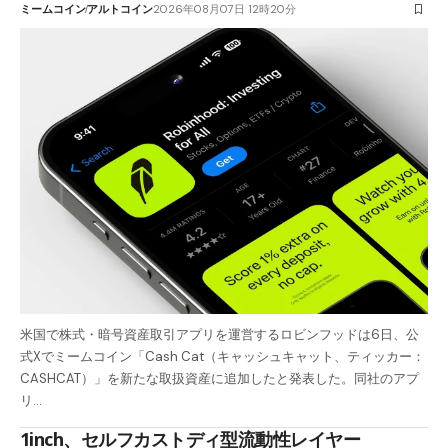
ミームコイン
アルトコイン
2026年08月07日 12時20分
米国で株式・暗号資産取引アプリを運営するロビンフッドは6日、公
式Xでミームコイン「Cash Cat（キャッシュキャット、ティッカー：
CASHCAT）」を新たな取扱資産に追加したと発表した。同社のアプ
リ…
1inch、セルフカストディ型流動性レイヤー