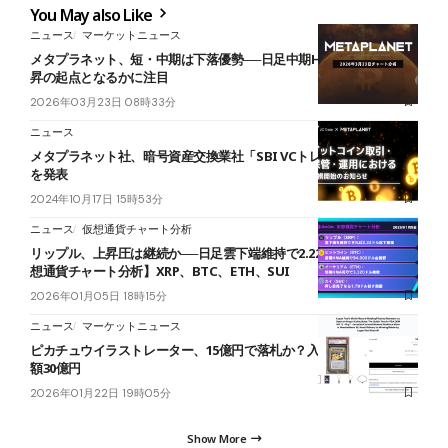
You May also Like
ニュース
マーケットニュース
メタプラネット、短・中期は下落優勢──日足中期HMA維持で長期上
昇の起点となるかに注目
2026年03月23日 08時33分
ニュース
メタプラネット社、暗号資産交換業社「SBI VCトレード」との提携
を発表
2024年10月17日 15時53分
ニュース
仮想通貨チャート分析
リップル、上昇圧は継続か──日足雲下端維持で2.22ドルが視野【仮
想通貨チャート分析】XRP、BTC、ETH、SUI
2026年01月05日 18時15分
ニュース
マーケットニュース
ピカチュウイラストレーター、15億円で落札か？入札10億円、評価
額30億円
2026年01月22日 19時05分
Show More