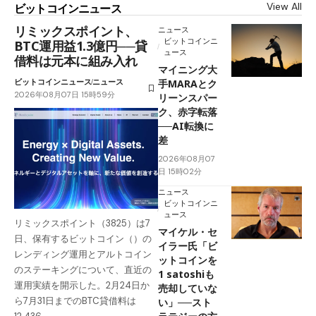
View All
ビットコインニュース
リミックスポイント、
ニュース
ビットコインニ
BTC運用益1.3億円──貸
ュース
借料は元本に組み入れ
マイニング大
ビットコインニュース
ニュース
手MARAとク
2026年08月07日 15時59分
リーンスパー
ク、赤字転落
──AI転換に
差
2026年08月07
日 15時02分
ニュース
ビットコインニ
ュース
リミックスポイント（3825）は7
マイケル・セ
日、保有するビットコイン（）の
イラー氏「ビ
レンディング運用とアルトコイン
ットコインを
のステーキングについて、直近の
1 satoshiも
運用実績を開示した。2月24日か
売却していな
ら7月31日までのBTC貸借料は
い」──スト