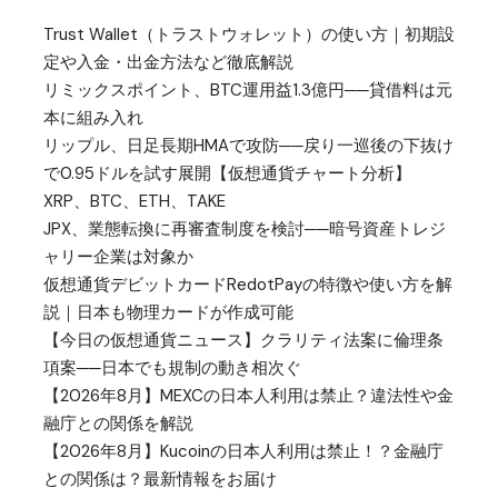
Trust Wallet（トラストウォレット）の使い方｜初期設
定や入金・出金方法など徹底解説
リミックスポイント、BTC運用益1.3億円──貸借料は元
本に組み入れ
リップル、日足長期HMAで攻防──戻り一巡後の下抜け
で0.95ドルを試す展開【仮想通貨チャート分析】
XRP、BTC、ETH、TAKE
JPX、業態転換に再審査制度を検討──暗号資産トレジ
ャリー企業は対象か
仮想通貨デビットカードRedotPayの特徴や使い方を解
説｜日本も物理カードが作成可能
【今日の仮想通貨ニュース】クラリティ法案に倫理条
項案──日本でも規制の動き相次ぐ
【2026年8月】MEXCの日本人利用は禁止？違法性や金
融庁との関係を解説
【2026年8月】Kucoinの日本人利用は禁止！？金融庁
との関係は？最新情報をお届け