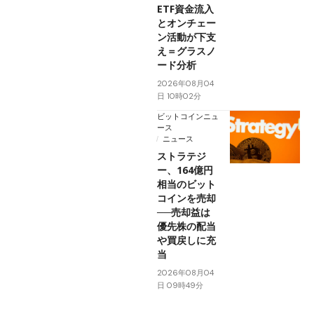
ETF資金流入
とオンチェー
ン活動が下支
え＝グラスノ
ード分析
2026年08月04
日 10時02分
ビットコインニュ
ース
ニュース
ストラテジ
ー、164億円
相当のビット
コインを売却
──売却益は
優先株の配当
や買戻しに充
当
2026年08月04
日 09時49分