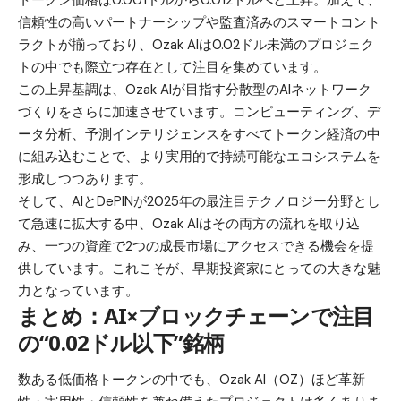
トークン価格は0.001ドルから0.012ドルへと上昇。加えて、
信頼性の高いパートナーシップや監査済みのスマートコント
ラクトが揃っており、Ozak AIは0.02ドル未満のプロジェク
トの中でも際立つ存在として注目を集めています。
この上昇基調は、Ozak AIが目指す分散型のAIネットワーク
づくりをさらに加速させています。コンピューティング、デ
ータ分析、予測インテリジェンスをすべてトークン経済の中
に組み込むことで、より実用的で持続可能なエコシステムを
形成しつつあります。
そして、AIとDePINが2025年の最注目テクノロジー分野とし
て急速に拡大する中、Ozak AIはその両方の流れを取り込
み、一つの資産で2つの成長市場にアクセスできる機会を提
供しています。これこそが、早期投資家にとっての大きな魅
力となっています。
まとめ：AI×ブロックチェーンで注目
の“0.02ドル以下”銘柄
数ある低価格トークンの中でも、Ozak AI（OZ）ほど革新