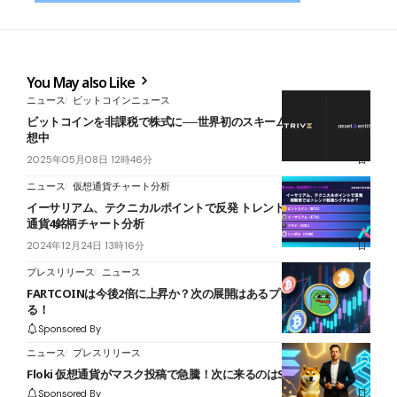
You May also Like
ニュース
ビットコインニュース
ビットコインを非課税で株式に──世界初のスキーム型上場企業を構
想中
2025年05月08日 12時46分
ニュース
仮想通貨チャート分析
イーサリアム、テクニカルポイントで反発 トレンド転換か？ 仮想
通貨4銘柄チャート分析
2024年12月24日 13時16分
プレスリリース
ニュース
FARTCOINは今後2倍に上昇か？次の展開はあるプロジェクトが握
る！
Sponsored By
ニュース
プレスリリース
Floki 仮想通貨がマスク投稿で急騰！次に来るのはSnorterか？
Sponsored By