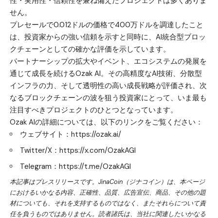
性・実用性・信頼性を兼ね備えたプロジェクトは多くありま
せん。
プレセールで0.012ドルの価格で400万ドルを調達したこと
は、投資家からの強い信頼を示すと同時に、AI統合型ブロッ
クチェーンとしての確かな評価を示しています。
パートナーシップの拡大やイベント、エコシステムの発展を
通じて成長を続ける
Ozak AI
。その高精度なAI技術、分散型
インフラの力、そして透明性の高い成長戦略が評価され、次
なるブロックチェーンの波を狙う投資家にとって、いま最も
注目すべきプロジェクトのひとつとなっています。
Ozak AIの詳細については、以下のリンクをご覧ください：
ウェブサイト：
https://ozak.ai/
Twitter/X：
https://x.com/OzakAGI
Telegram：
https://t.me/OzakAGI
本記事はプレスリリースです。JinaCoin（ジナコイン）は、本ページ
におけるいかなる内容、正確性、品質、広告宣伝、商品、その他の題
材についても、それを支持するものではなく、またそれらについて責
任を負うものではありません。読者諸氏は、当社に関連したいかなる