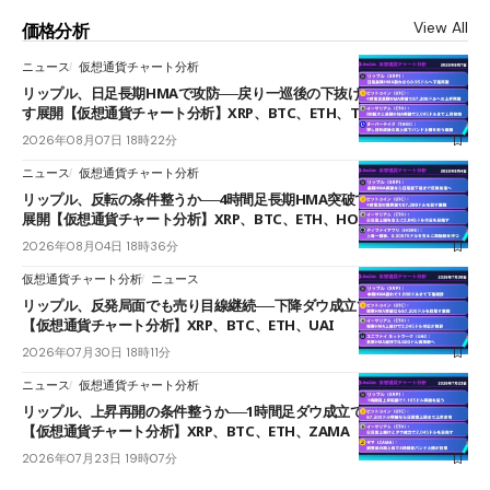
View All
価格分析
ニュース
仮想通貨チャート分析
リップル、日足長期HMAで攻防──戻り一巡後の下抜けで0.95ドルを試
す展開【仮想通貨チャート分析】XRP、BTC、ETH、TAKE
2026年08月07日 18時22分
ニュース
仮想通貨チャート分析
リップル、反転の条件整うか──4時間足長期HMA突破で雲下端を目指す
展開【仮想通貨チャート分析】XRP、BTC、ETH、HOME
2026年08月04日 18時36分
仮想通貨チャート分析
ニュース
リップル、反発局面でも売り目線継続──下降ダウ成立で下値追う展開
【仮想通貨チャート分析】XRP、BTC、ETH、UAI
2026年07月30日 18時11分
ニュース
仮想通貨チャート分析
リップル、上昇再開の条件整うか──1時間足ダウ成立で1.185ドルを狙う
【仮想通貨チャート分析】XRP、BTC、ETH、ZAMA
2026年07月23日 19時07分