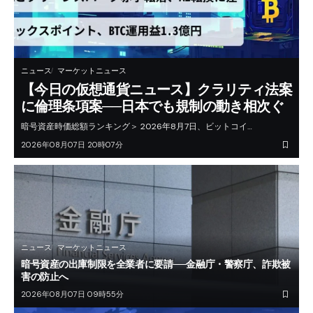
ニュース
マーケットニュース
【今日の仮想通貨ニュース】クラリティ法案
に倫理条項案──日本でも規制の動き相次ぐ
暗号資産時価総額ランキング＞ 2026年8月7日、ビットコイ…
2026年08月07日 20時07分
ニュース
マーケットニュース
暗号資産の出庫制限を全業者に要請──金融庁・警察庁、詐欺被
害の防止へ
2026年08月07日 09時55分