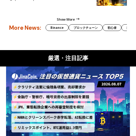
Show More
More News:
Binance
ブロックチェーン
初心者
米国証
厳選・注目記事