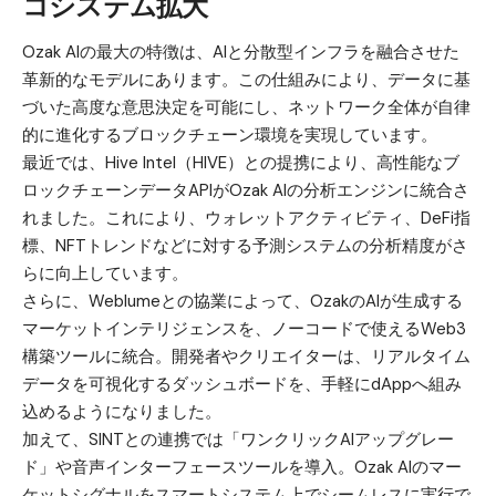
コシステム拡大
Ozak AI
の最大の特徴は、AIと分散型インフラを融合させた
革新的なモデルにあります。この仕組みにより、データに基
づいた高度な意思決定を可能にし、ネットワーク全体が自律
的に進化するブロックチェーン環境を実現しています。
最近では、Hive Intel（HIVE）との提携により、高性能なブ
ロックチェーンデータAPIがOzak AIの分析エンジンに統合さ
れました。これにより、ウォレットアクティビティ、DeFi指
標、NFTトレンドなどに対する予測システムの分析精度がさ
らに向上しています。
さらに、Weblumeとの協業によって、OzakのAIが生成する
マーケットインテリジェンスを、ノーコードで使えるWeb3
構築ツールに統合。開発者やクリエイターは、リアルタイム
データを可視化するダッシュボードを、手軽にdAppへ組み
込めるようになりました。
加えて、SINTとの連携では「ワンクリックAIアップグレー
ド」や音声インターフェースツールを導入。Ozak AIのマー
ケットシグナルをスマートシステム上でシームレスに実行で