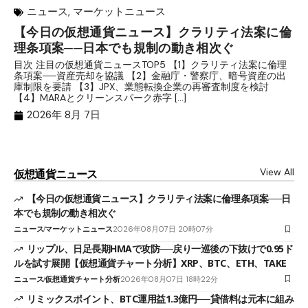
ニュース
,
マーケットニュース
【今日の仮想通貨ニュース】クラリティ法案に倫
リ
理条項案──日本でも規制の動き相次ぐ
下
分
目次 注目の仮想通貨ニュースTOP5 【1】クラリティ法案に倫理
条項案──資産売却を協議 【2】金融庁・警察庁、暗号資産の出
目
庫制限を要請 【3】JPX、業態転換企業の再審査制度を検討
ト
【4】MARAとクリーンスパーク赤字 […]
（
（X
2026年 8月 7日
View All
仮想通貨ニュース
【今日の仮想通貨ニュース】クラリティ法案に倫理条項案──日
本でも規制の動き相次ぐ
ニュース
マーケットニュース
2026年08月07日 20時07分
リップル、日足長期HMAで攻防──戻り一巡後の下抜けで0.95ド
ルを試す展開【仮想通貨チャート分析】XRP、BTC、ETH、TAKE
ニュース
仮想通貨チャート分析
2026年08月07日 18時22分
リミックスポイント、BTC運用益1.3億円──貸借料は元本に組み