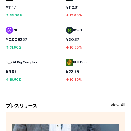
¥11.17
¥112.31
↑ 33.00%
↓ 12.60%
INI
KGeN
¥0.009267
¥30.37
↑ 31.60%
↓ 10.50%
AI Rig Complex
BUILDon
¥9.87
¥23.75
↑ 19.50%
↓ 10.30%
View All
プレスリリース