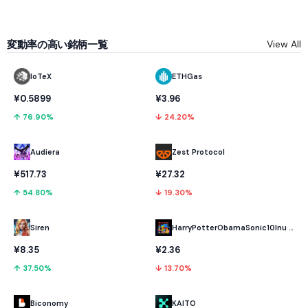
変動率の高い銘柄一覧
View All
IoTeX
ETHGas
¥0.5899
¥3.96
↑ 76.90%
↓ 24.20%
Audiera
Zest Protocol
¥517.73
¥27.32
↑ 54.80%
↓ 19.30%
HarryPotterObamaSonic10Inu (ETH)
Siren
¥2.36
¥8.35
↓ 13.70%
↑ 37.50%
Biconomy
KAITO