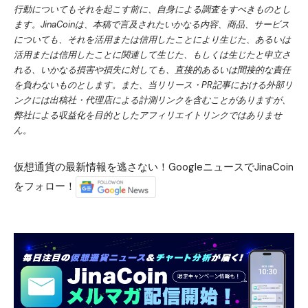
行動についてもそれを起こす前に、自身による調査をすべきものとし
ます。JinaCoinは、本稿で言及されたいかなる内容、商品、サービス
についても、それを活用または信用したことにより生じた、あるいは
活用または信用したことに関連して生じた、もしくは生じたと申立さ
れる、いかなる損害や損失に対しても、直接的あるいは間接的な責任
を負わないものとします。また、当リリース・PR記事における外部リ
ンクには出稿社・代理店による計測リンクを含むことがありますが、
弊社による収益化を目的としたアフィリエイトリンクではありませ
ん。
仮想通貨の最新情報を逃さない！GoogleニュースでJinaCoin
をフォロー！