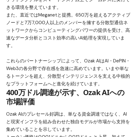
きる環境を整えています。
また、直近では
Meganet
と提携。650万を超えるアクティブ
ノードと7万7,000人以上のメンバーを擁する分散型通信ネ
ットワークからコンピューティングパワーの提供を受け、高
速なデータ分析とコスト効率の高いAI処理を実現していま
す。
これらのパートナーシップによって、Ozak AIはAI・DePIN・
Web3の各分野で存在感を急速に高めています。いまや単な
るトークンを超え、分散型インテリジェンスを支える中核的
なプラットフォームへと進化を続けています。
400万ドル調達が示す、Ozak AIへの
市場評価
Ozak AIの
プレセール
好調は、単なる資金調達ではなく、AI
と現実インフラを組み合わせた独自モデルが市場から支持を
集めていることを示しています。