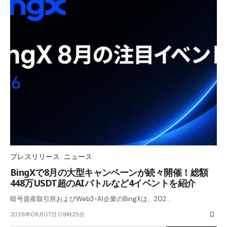
プレスリリース
ニュース
BingXで8月の大型キャンペーンが続々開催！総額
448万USDT超のAIバトルなど4イベントを紹介
暗号資産取引所およびWeb3-AI企業のBingXは、202…
2026年08月07日 09時25分