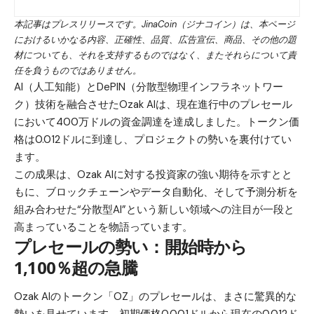
本記事はプレスリリースです。JinaCoin（ジナコイン）は、本ページ
におけるいかなる内容、正確性、品質、広告宣伝、商品、その他の題
材についても、それを支持するものではなく、またそれらについて責
任を負うものではありません。
AI（人工知能）とDePIN（分散型物理インフラネットワー
ク）技術を融合させた
Ozak AI
は、現在進行中のプレセール
において400万ドルの資金調達を達成しました。トークン価
格は0.012ドルに到達し、プロジェクトの勢いを裏付けてい
ます。
この成果は、Ozak AIに対する投資家の強い期待を示すとと
もに、ブロックチェーンやデータ自動化、そして予測分析を
組み合わせた“分散型AI”という新しい領域への注目が一段と
高まっていることを物語っています。
プレセールの勢い：開始時から
1,100％超の急騰
Ozak AIのトークン
「OZ」のプレセール
は、まさに驚異的な