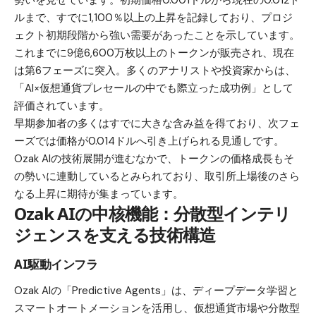
勢いを見せています。初期価格0.001ドルから現在の0.012ド
ルまで、すでに1,100％以上の上昇を記録しており、プロジ
ェクト初期段階から強い需要があったことを示しています。
これまでに9億6,600万枚以上のトークンが販売され、現在
は第6フェーズに突入。多くのアナリストや投資家からは、
「AI×仮想通貨プレセールの中でも際立った成功例」として
評価されています。
早期参加者の多くはすでに大きな含み益を得ており、次フェ
ーズでは価格が0.014ドルへ引き上げられる見通しです。
Ozak AIの技術展開が進むなかで、トークンの価格成長もそ
の勢いに連動しているとみられており、取引所上場後のさら
なる上昇に期待が集まっています。
Ozak AIの中核機能：分散型インテリ
ジェンスを支える技術構造
AI駆動インフラ
Ozak AI
の「Predictive Agents」は、ディープデータ学習と
スマートオートメーションを活用し、仮想通貨市場や分散型