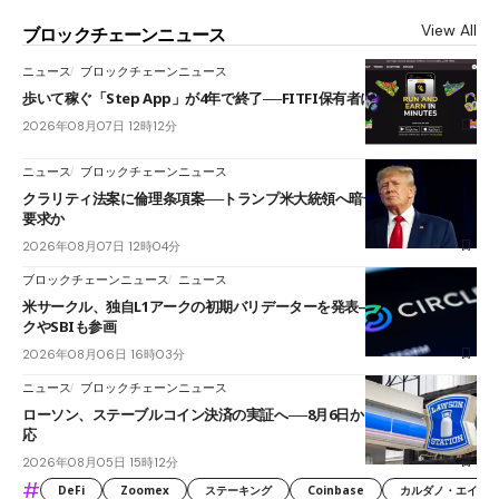
View All
ブロックチェーンニュース
ニュース
ブロックチェーンニュース
歩いて稼ぐ「Step App」が4年で終了──FITFI保有者に対応呼びかけ
2026年08月07日 12時12分
ニュース
ブロックチェーンニュース
クラリティ法案に倫理条項案──トランプ米大統領へ暗号資産事業の売却
要求か
2026年08月07日 12時04分
ブロックチェーンニュース
ニュース
米サークル、独自L1アークの初期バリデーターを発表――ブラックロッ
クやSBIも参画
2026年08月06日 16時03分
ニュース
ブロックチェーンニュース
ローソン、ステーブルコイン決済の実証へ──8月6日からJPYCやUSDC対
応
2026年08月05日 15時12分
#
DeFi
Zoomex
ステーキング
Coinbase
カルダノ・エイダ（Ca