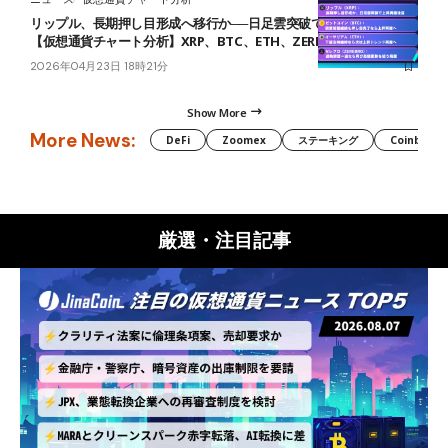
リップル、長期押し目形成へ移行か──日足雲突破で上昇再開に注目
【仮想通貨チャート分析】XRP、BTC、ETH、ZEREBRO
2026年04月23日 18時21分
Show More
More News:
DeFi
Zoomex
ステーキング
Coinbase
厳選・注目記事