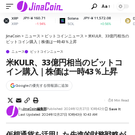
Aa
60.71
JPY-¥ 11,572.08
JPY-¥ 10.
Solana
Dogecoin
SOL
DOGE
-1.94%
+0.56%
+0.9
JinaCoin
>
ニュース
>
ビットコインニュース
>
米KULR、33億円相当の
ビットコイン購入｜株価は一時43％上昇
ニュース
ビットコインニュース
米KULR、33億円相当のビットコ
イン購入｜株価は一時43％上昇
Googleの優先する情報源に追加
8 Min Read
By
JinaCoin編集部
Published: 2024年12月27日 10時42分
Last Updated: 2024年12月27日 10時43分 10:43 AM
仮想通貨を活用した先進的財務戦略が