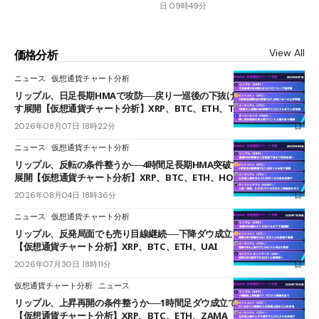
日 09時49分
View All
価格分析
ニュース
仮想通貨チャート分析
リップル、日足長期HMAで攻防──戻り一巡後の下抜けで0.95ドルを試
す展開【仮想通貨チャート分析】XRP、BTC、ETH、TAKE
2026年08月07日 18時22分
ニュース
仮想通貨チャート分析
リップル、反転の条件整うか──4時間足長期HMA突破で雲下端を目指す
展開【仮想通貨チャート分析】XRP、BTC、ETH、HOME
2026年08月04日 18時36分
ニュース
仮想通貨チャート分析
リップル、反発局面でも売り目線継続──下降ダウ成立で下値追う展開
【仮想通貨チャート分析】XRP、BTC、ETH、UAI
2026年07月30日 18時11分
仮想通貨チャート分析
ニュース
リップル、上昇再開の条件整うか──1時間足ダウ成立で1.185ドルを狙う
【仮想通貨チャート分析】XRP、BTC、ETH、ZAMA