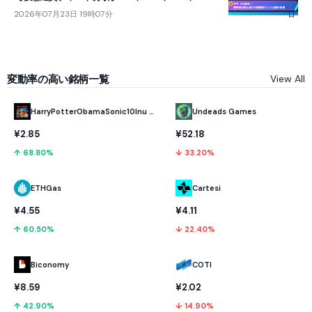
2026年07月23日 19時07分
変動率の高い銘柄一覧
View All
HarryPotterObamaSonic10Inu (ETH)
Undeads Games
¥2.85
¥52.18
↑ 68.80%
↓ 33.20%
ETHGas
Cartesi
¥4.55
¥4.11
↑ 60.50%
↓ 22.40%
Biconomy
COTI
¥8.59
¥2.02
↑ 42.90%
↓ 14.90%