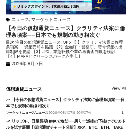
ニュース
,
マーケットニュース
【今日の仮想通貨ニュース】クラリティ法案に倫
リ
理条項案──日本でも規制の動き相次ぐ
下
分
目次 注目の仮想通貨ニュースTOP5 【1】クラリティ法案に倫理
条項案──資産売却を協議 【2】金融庁・警察庁、暗号資産の出
目
庫制限を要請 【3】JPX、業態転換企業の再審査制度を検討
ト
【4】MARAとクリーンスパーク赤字 […]
（
（X
2026年 8月 7日
View All
仮想通貨ニュース
【今日の仮想通貨ニュース】クラリティ法案に倫理条項案──日
本でも規制の動き相次ぐ
マーケットニュース
ニュース
2026年08月07日 20時07分
リップル、日足長期HMAで攻防──戻り一巡後の下抜けで0.95ド
ルを試す展開【仮想通貨チャート分析】XRP、BTC、ETH、TAKE