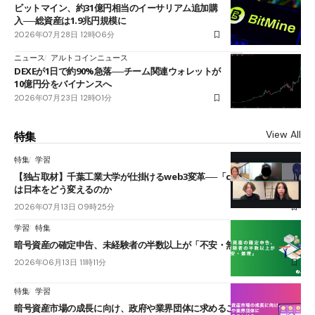
ビットマイン、約31億円相当のイーサリアム追加購
入──総資産は1.9兆円規模に
2026年07月28日 12時06分
ニュース
アルトコインニュース
DEXEが1日で約90%急落──チーム関連ウォレットが
10億円分をバイナンスへ
2026年07月23日 12時01分
View All
特集
特集
学習
【独占取材】千葉工業大学が仕掛けるweb3変革──「cJPY」とAIの融合
は日本をどう変えるのか
2026年07月13日 09時25分
学習
特集
暗号資産の確定申告、未経験者の半数以上が「不安・無理」
2026年06月13日 11時11分
特集
学習
暗号資産市場の成長に向け、政府や業界団体に求めることは？