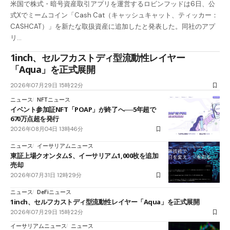
米国で株式・暗号資産取引アプリを運営するロビンフッドは6日、公
式Xでミームコイン「Cash Cat（キャッシュキャット、ティッカー：
CASHCAT）」を新たな取扱資産に追加したと発表した。同社のアプ
リ…
1inch、セルフカストディ型流動性レイヤー
「Aqua」を正式展開
2026年07月29日 15時22分
ニュース
NFTニュース
イベント参加証NFT「POAP」が終了へ──5年超で
670万点超を発行
2026年08月04日 13時46分
ニュース
イーサリアムニュース
東証上場クオンタムS、イーサリアム1,000枚を追加
売却
2026年07月31日 12時29分
ニュース
DeFiニュース
1inch、セルフカストディ型流動性レイヤー「Aqua」を正式展開
2026年07月29日 15時22分
イーサリアムニュース
ニュース