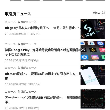
View All
取引所ニュース
ニュース
取引所ニュース
Bitgetが日本人の利用を終了へ──11月に取引停止、12月末に強制決済
2026年08月03日 12時24分
ニュース
取引所ニュース
韓国Google Play、海外暗号資産取引所29社を配信停止──OKXやバイビ
ットなどが対象に
2026年07月27日 12時16分
ニュース
取引所ニュース
BitMart閉鎖へ──資産は8月26日までに引き出しを、日本人利用者も対
象
2026年07月26日 13時03分
ニュース
取引所ニュース
アーサー・ヘイズ創業のBitMEXが閉鎖へ──無期限先物を生んだ11年に
幕
2026年07月23日 19時42分