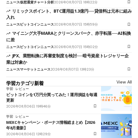
ニュース
仮想通貨チャート分析
2026年08月07日 18時22分
リミックスポイント、BTC運用益1.3億円──貸借料は元本に組み
入れ
ニュース
ビットコインニュース
2026年08月07日 15時59分
マイニング大手MARAとクリーンスパーク、赤字転落──AI転換
に差
ニュース
ビットコインニュース
2026年08月07日 15時02分
JPX、業態転換に再審査制度を検討──暗号資産トレジャリー企
業は対象か
ニュース
マーケットニュース
2026年08月07日 13時23分
View All
学習カテゴリ新着
学習
レビュー
ビットコインを1万円分買ってみた！運用損益を毎週
更新
2026年08月06日 19時46分
学習
レビュー
MEXCキャンペーン・ボーナス情報総まとめ【2026
年8月最新】
2026年08月06日 12時29分