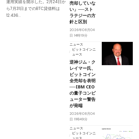
運用実績を開示した。2月24日か
売却していな
ら7月31日までのBTC貸借料は
い」──スト
ラテジーの方
12.436…
針と区別
2026年08月04
日 14時19分
ニュース
ビットコインニ
ュース
逆神ジム・ク
レイマー氏、
ビットコイン
全売却を表明
──IBM CEO
の量子コンピ
ューター警告
が発端
2026年08月04
日 11時49分
ニュース
ビットコインニ
ュース