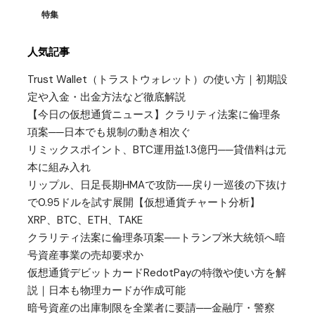
特集
人気記事
Trust Wallet（トラストウォレット）の使い方｜初期設
定や入金・出金方法など徹底解説
【今日の仮想通貨ニュース】クラリティ法案に倫理条
項案──日本でも規制の動き相次ぐ
リミックスポイント、BTC運用益1.3億円──貸借料は元
本に組み入れ
リップル、日足長期HMAで攻防──戻り一巡後の下抜け
で0.95ドルを試す展開【仮想通貨チャート分析】
XRP、BTC、ETH、TAKE
クラリティ法案に倫理条項案──トランプ米大統領へ暗
号資産事業の売却要求か
仮想通貨デビットカードRedotPayの特徴や使い方を解
説｜日本も物理カードが作成可能
暗号資産の出庫制限を全業者に要請──金融庁・警察