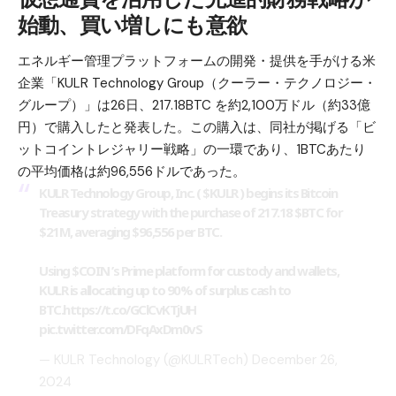
始動、買い増しにも意欲
エネルギー管理プラットフォームの開発・提供を手がける米
企業「KULR Technology Group（クーラー・テクノロジー・
グループ）」は26日、217.18BTC を約2,100万ドル（約33億
円）で購入したと発表した。この購入は、同社が掲げる「ビ
ットコイントレジャリー戦略」の一環であり、1BTCあたり
の平均価格は約96,556ドルであった。
KULR Technology Group, Inc. (
$KULR
) begins its Bitcoin
Treasury strategy with the purchase of 217.18
$BTC
for
$21M, averaging $96,556 per BTC.
Using
$COIN
’s Prime platform for custody and wallets,
KULR is allocating up to 90% of surplus cash to
BTC.
https://t.co/GClCvKTjUH
pic.twitter.com/DFqAxDm0vS
— KULR Technology (@KULRTech)
December 26,
2024