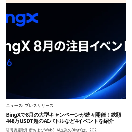
ニュース
プレスリリース
BingXで8月の大型キャンペーンが続々開催！総額
448万USDT超のAIバトルなど4イベントを紹介
暗号資産取引所およびWeb3-AI企業のBingXは、202…