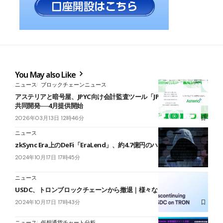
You May also Like
ニュース
ブロックチェーンニュース
アステリアと暗号屋、JPYC向け会計監査ツール「JPYC Explorer」を
共同開発──4月提供開始
2026年03月13日 12時46分
ニュース
zkSync Era上のDeFi「EraLend」、約4.7億円のハッキング被害
2024年10月17日 17時45分
ニュース
USDC、トロンブロックチェーンから撤退｜様々なリスクを懸念
2024年10月17日 17時43分
ニュース
仮想通貨チャート分析