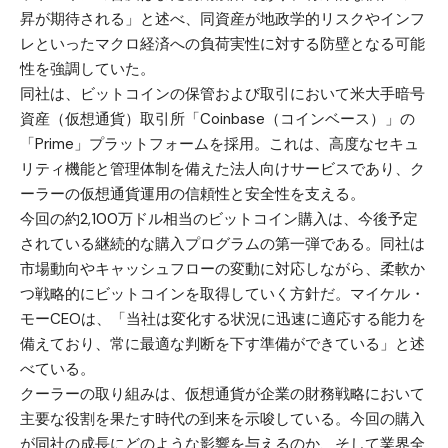
昇が期待される」と述べ、同資産が地政学的リスクやインフ
レといったマクロ経済への負荷実性に対する防壁となる可能
性を強調していた。
同社は、ビットコインの保管および取引において米大手暗号
資産（仮想通貨）取引所「Coinbase（コインベース）」の
「Prime」プラットフォームを採用。これは、高度なセキュ
リティ機能と管理体制を備えた法人向けサービスであり、ク
ーラーの仮想通貨運用の信頼性と安全性を支える。
今回の約2,100万ドル相当のビットコイン購入は、今後予定
されている継続的な購入プログラムの第一弾である。同社は
市場動向やキャッシュフローの変動に対応しながら、柔軟か
つ戦略的にビットコインを取得していく方針だ。マイケル・
モーCEOは、「当社は変化する状況に迅速に適応する能力を
備えており、常に最適な判断を下す準備ができている」と述
べている。
クーラーの取り組みは、仮想通貨が企業の財務戦略において
主要な役割を果たす時代の到来を示唆している。今回の購入
が同社の成長にどのような影響を与えるのか、そして業界全