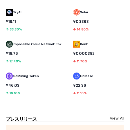
SkyAI
Solar
¥19.11
¥0.3363
↑ 33.30%
↓ 14.80%
Impossible Cloud Network Token
Bonk
¥19.76
¥0.000392
↑ 17.40%
↓ 11.70%
GoMining Token
Unibase
¥46.03
¥22.36
↑ 16.10%
↓ 11.10%
View All
プレスリリース