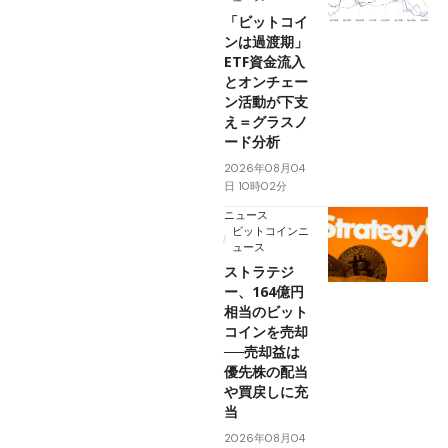
「ビットコイ
ンは過渡期」
ETF資金流入
とオンチェー
ン活動が下支
え＝グラスノ
ード分析
2026年08月04
日 10時02分
ニュース
ビットコインニ
ュース
ストラテジ
ー、164億円
相当のビット
コインを売却
──売却益は
優先株の配当
や買戻しに充
当
2026年08月04