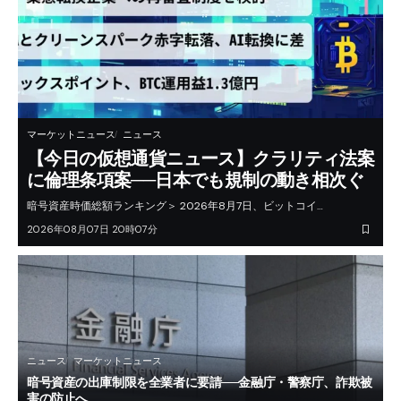
マーケットニュース
ニュース
【今日の仮想通貨ニュース】クラリティ法案
に倫理条項案──日本でも規制の動き相次ぐ
暗号資産時価総額ランキング＞ 2026年8月7日、ビットコイ…
2026年08月07日 20時07分
ニュース
マーケットニュース
暗号資産の出庫制限を全業者に要請──金融庁・警察庁、詐欺被
害の防止へ