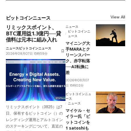
View All
ビットコインニュース
リミックスポイント、
ニュース
ビットコインニ
BTC運用益1.3億円──貸
ュース
借料は元本に組み入れ
マイニング大
ニュース
ビットコインニュース
手MARAとク
2026年08月07日 15時59分
リーンスパー
ク、赤字転落
──AI転換に
差
2026年08月07
日 15時02分
ビットコインニュ
ース
ニュース
リミックスポイント（3825）は7
マイケル・セ
日、保有するビットコイン（）の
イラー氏「ビ
レンディング運用とアルトコイン
ットコインを
のステーキングについて、直近の
1 satoshiも