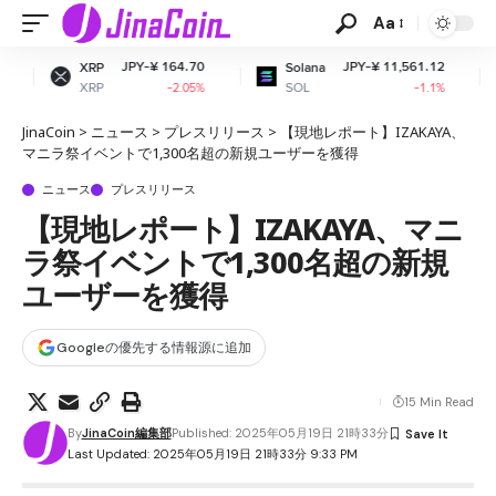
Aa
JPY-¥ 164.70
JPY-¥ 11,561.12
JP
Solana
Dogecoin
SOL
DOGE
-2.05%
-1.1%
JinaCoin
>
ニュース
>
プレスリリース
>
【現地レポート】IZAKAYA、
マニラ祭イベントで1,300名超の新規ユーザーを獲得
ニュース
プレスリリース
【現地レポート】IZAKAYA、マニ
ラ祭イベントで1,300名超の新規
ユーザーを獲得
Googleの優先する情報源に追加
15 Min Read
By
JinaCoin編集部
Published: 2025年05月19日 21時33分
Last Updated: 2025年05月19日 21時33分 9:33 PM