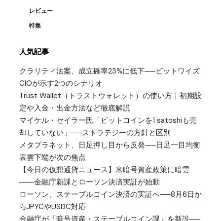
レビュー
特集
人気記事
クラリティ法案、成立確率23%に低下──ビットワイズ
CIOが示す2つのシナリオ
Trust Wallet（トラストウォレット）の使い方｜初期設
定や入金・出金方法など徹底解説
マイケル・セイラー氏「ビットコインを1 satoshiも売
却していない」──ストラテジーの方針と区別
メタプラネット、日足押し目から反発──日足一目均衡
表雲下端が次の焦点
【今日の仮想通貨ニュース】米暗号資産政策に暗雲
――金融庁新課とローソン決済実証が始動
ローソン、ステーブルコイン決済の実証へ──8月6日か
らJPYCやUSDC対応
金融庁が「暗号資産・ステーブルコイン課」を新設──