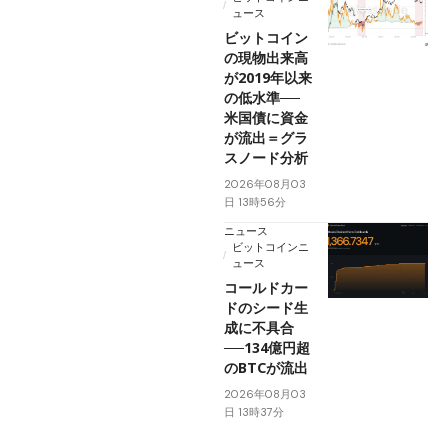
ュース
ビットコイン
の現物出来高
が2019年以来
の低水準──
米国債に資金
が流出＝グラ
スノード分析
2026年08月03
日 13時56分
ニュース
ビットコインニ
ュース
コールドカー
ドのシード生
成に不具合
──134億円超
のBTCが流出
2026年08月03
日 13時37分