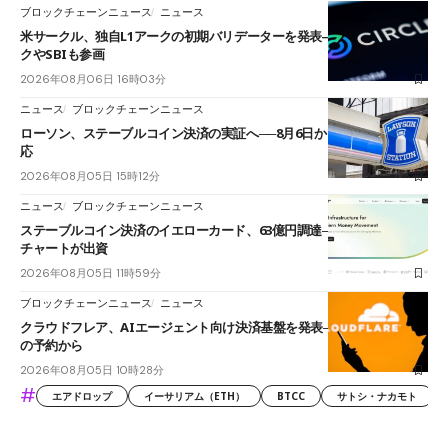
ブロックチェーンニュース
ニュース
米サークル、独自L1アークの初期バリデーターを発表――ブラックロッ
クやSBIも参画
2026年08月06日 16時03分
ニュース
ブロックチェーンニュース
ローソン、ステーブルコイン決済の実証へ──8月6日からJPYCやUSDC対
応
2026年08月05日 15時12分
ニュース
ブロックチェーンニュース
ステーブルコイン決済のイエローカード、63億円調達──ソニーやスタン
チャートが出資
2026年08月05日 11時59分
ブロックチェーンニュース
ニュース
クラウドフレア、AIエージェント向け決済基盤を発表──まずハンドル名
の予約から
2026年08月05日 10時28分
#
エアドロップ
イーサリアム（ETH）
BTCC
サトシ・ナカモト