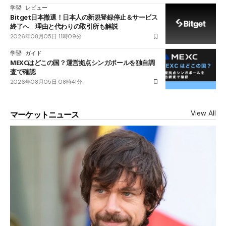
学習
レビュー
Bitget日本撤退！日本人の新規登録停止＆サービス
終了へ 理由と代わりの取引所も解説
2026年08月05日 11時09分
学習
ガイド
MEXCはどこの国？運営拠点シンガポールを独自調
査で確認
2026年08月05日 08時41分
View All
マーケットニュース