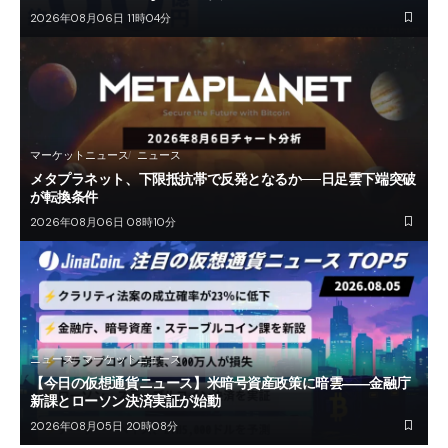
2026年08月06日 11時04分
マーケットニュース
ニュース
メタプラネット、下限抵抗帯で反発となるか──日足雲下端突破
が転換条件
2026年08月06日 08時10分
ニュース
マーケットニュース
【今日の仮想通貨ニュース】米暗号資産政策に暗雲――金融庁
新課とローソン決済実証が始動
2026年08月05日 20時08分