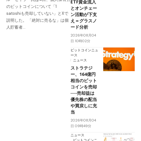
ETF資金流入
のビットコインについて「1
とオンチェー
satoshiも売却していない」とXで
ン活動が下支
え＝グラスノ
説明した。 「絶対に売るな」は個
ード分析
人貯蓄者…
2026年08月04
日 10時02分
ビットコインニュ
ース
ニュース
ストラテジ
ー、164億円
相当のビット
コインを売却
──売却益は
優先株の配当
や買戻しに充
当
2026年08月04
日 09時49分
ニュース
ビットコインニ