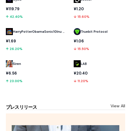
¥119.79
¥1.20
↑ 42.40%
↓ 15.60%
HarryPotterObamaSonic10Inu (ETH)
Truebit Protocol
¥1.69
¥1.06
↑ 26.20%
↓ 15.50%
LAB
Siren
¥20.40
¥6.56
↓ 11.20%
↑ 23.00%
View All
プレスリリース