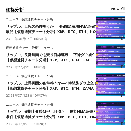
View All
価格分析
ニュース
仮想通貨チャート分析
リップル、反転の条件整うか──4時間足長期HMA突破で雲下端を目指す
展開【仮想通貨チャート分析】XRP、BTC、ETH、HOME
2026年08月04日 18時36分
仮想通貨チャート分析
ニュース
リップル、反発局面でも売り目線継続──下降ダウ成立で下値追う展開
【仮想通貨チャート分析】XRP、BTC、ETH、UAI
2026年07月30日 18時11分
ニュース
仮想通貨チャート分析
リップル、上昇再開の条件整うか──1時間足ダウ成立で1.185ドルを狙う
【仮想通貨チャート分析】XRP、BTC、ETH、ZAMA
2026年07月23日 19時07分
ニュース
仮想通貨チャート分析
リップル、短期上昇後は押し目待ち──長期HMA反発と雲上抜けが買い
条件【仮想通貨チャート分析】XRP、BTC、ETH、ERA
2026年07月21日 18時28分