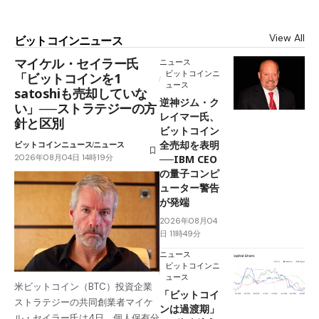
View All
ビットコインニュース
マイケル・セイラー氏
ニュース
ビットコインニ
「ビットコインを1
ュース
satoshiも売却していな
逆神ジム・ク
い」──ストラテジーの方
レイマー氏、
針と区別
ビットコイン
全売却を表明
ビットコインニュース
ニュース
2026年08月04日 14時19分
──IBM CEO
の量子コンピ
ューター警告
が発端
2026年08月04
日 11時49分
ニュース
ビットコインニ
ュース
米ビットコイン（BTC）投資企業
「ビットコイ
ストラテジーの共同創業者マイケ
ンは過渡期」
ル・セイラー氏は4日、個人保有分