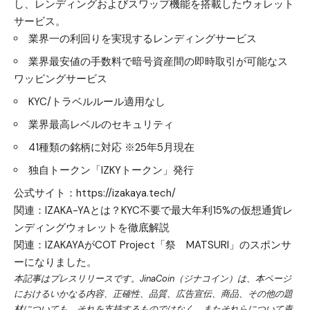
し、レンディングおよびスワップ機能を搭載したウォレット
サービス。
業界一の利回りを実現するレンディングサービス
業界最安値の手数料で暗号資産間の即時取引が可能なス
ワッピングサービス
KYC/トラベルルール適用なし
業界最高レベルのセキュリティ
41種類の銘柄に対応 ※25年5月現在
独自トークン「IZKYトークン」発行
公式サイト：
https://izakaya.tech/
関連：
IZAKA-YAとは？KYC不要で最大年利15%の仮想通貨レ
ンディングウォレットを徹底解説
関連：
IZAKAYAがCOT Project「祭 MATSURI」のスポンサ
ーになりました。
本記事はプレスリリースです。JinaCoin（ジナコイン）は、本ページ
におけるいかなる内容、正確性、品質、広告宣伝、商品、その他の題
材についても、それを支持するものではなく、またそれらについて責