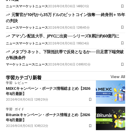
ニュース
マーケットニュース
2026年08月06日 14時01分
元警官が10代から35万ドルのビットコイン強奪──終身刑＋15年
の判決
ニュース
マーケットニュース
2026年08月06日 12時45分
アマゾン配送大手、JPYCに出資──シリーズB累計約60億円に
ニュース
マーケットニュース
2026年08月06日 11時04分
メタプラネット、下限抵抗帯で反発となるか──日足雲下端突破
が転換条件
マーケットニュース
ニュース
2026年08月06日 08時10分
View All
学習カテゴリ新着
学習
レビュー
MEXCキャンペーン・ボーナス情報総まとめ【2026
年8月最新】
2026年08月06日 12時29分
学習
ガイド
Bitunixキャンペーン・ボーナス情報まとめ【2026
年8月最新】
2026年08月06日 10時22分