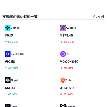
変動率の高い銘柄一覧
View All
Cartesi
Audiera
¥5.10
¥279.45
↑ 57.70%
↓ 34.00%
OVERTAKE
INI
¥10.58
¥0.004840
↑ 49.30%
↓ 28.80%
SkyAI
Solar
¥13.03
¥0.4029
↑ 43.10%
↓ 27.90%
Cysic
Seeker