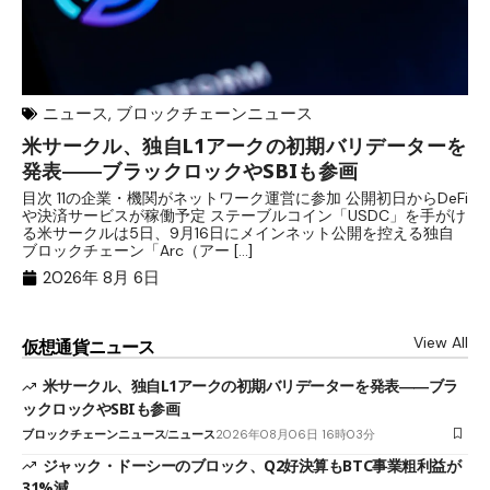
ニュース
,
ブロックチェーンニュース
米サークル、独自L1アークの初期バリデーターを
ジ
発表――ブラックロックやSBIも参画
B
目次 11の企業・機関がネットワーク運営に参加 公開初日からDeFi
目
や決済サービスが稼働予定 ステーブルコイン「USDC」を手がけ
だ
る米サークルは5日、9月16日にメインネット公開を控える独自
大
ブロックチェーン「Arc（アー […]
半
2026年 8月 6日
View All
仮想通貨ニュース
米サークル、独自L1アークの初期バリデーターを発表――ブラ
ックロックやSBIも参画
ブロックチェーンニュース
ニュース
2026年08月06日 16時03分
ジャック・ドーシーのブロック、Q2好決算もBTC事業粗利益が
31%減