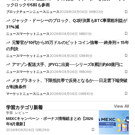
ックロックやSBIも参画
ブロックチェーンニュース
ニュース
2026年08月06日 16時03分
ジャック・ドーシーのブロック、Q2好決算もBTC事業粗利益が
31%減
ニュース
マーケットニュース
2026年08月06日 14時01分
元警官が10代から35万ドルのビットコイン強奪──終身刑＋15年
の判決
ニュース
マーケットニュース
2026年08月06日 12時45分
アマゾン配送大手、JPYCに出資──シリーズB累計約60億円に
ニュース
マーケットニュース
2026年08月06日 11時04分
メタプラネット、下限抵抗帯で反発となるか──日足雲下端突破
が転換条件
マーケットニュース
ニュース
2026年08月06日 08時10分
View All
学習カテゴリ新着
学習
レビュー
MEXCキャンペーン・ボーナス情報総まとめ【2026
年8月最新】
2026年08月06日 12時29分