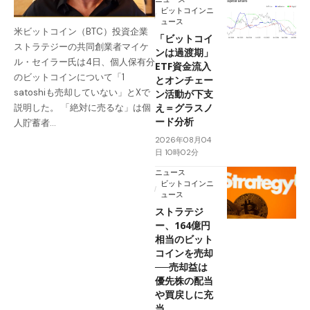
ビットコインニ
ュース
米ビットコイン（BTC）投資企業
「ビットコイ
ストラテジーの共同創業者マイケ
ンは過渡期」
ル・セイラー氏は4日、個人保有分
ETF資金流入
のビットコインについて「1
とオンチェー
satoshiも売却していない」とXで
ン活動が下支
え＝グラスノ
説明した。 「絶対に売るな」は個
ード分析
人貯蓄者…
2026年08月04
日 10時02分
ニュース
ビットコインニ
ュース
ストラテジ
ー、164億円
相当のビット
コインを売却
──売却益は
優先株の配当
や買戻しに充
当