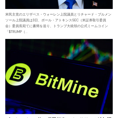
米民主党のエリザベス・ウォーレン上院議員とリチャード・ブルメン
ソール上院議員は3日、ポール・アトキンスSEC（米証券取引委員
会）委員長宛てに書簡を送り、トランプ大統領の公式ミームコイン
「$TRUMP（…