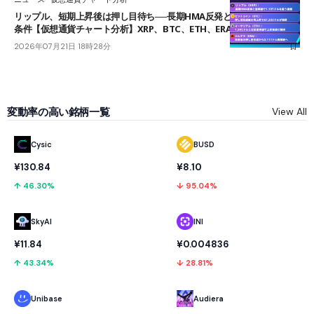
リップル、短期上昇後は押し目待ち──長期HMA反発と雲上抜けが買い
条件【仮想通貨チャート分析】XRP、BTC、ETH、ERA
2026年07月21日 18時28分
変動率の高い銘柄一覧
View All
Cysic
BUSD
¥130.84
¥8.10
↑ 46.30%
↓ 95.04%
SkyAI
INI
¥11.84
¥0.004836
↑ 43.34%
↓ 28.81%
Unibase
Audiera