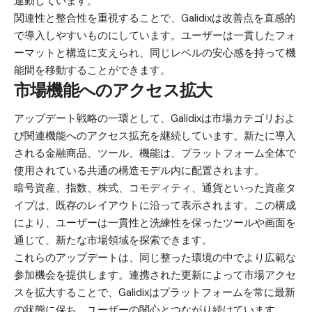
連動しています。
関連性と整合性を重視することで、Galidixは改善点を直感的
で導入しやすいものにしています。ユーザーは一貫したフォ
ーマットと構造に支えられ、同じレベルの安心感を持って機
能間を移動することができます。
市場機能へのアクセス拡大
アップデート戦略の一環として、Galidixは市場カテゴリおよ
び関連機能へのアクセス拡充を継続しています。新たに導入
される金融商品、ツール、機能は、プラットフォーム全体で
使用されている共通の構造モデル内に配置されます。
暗号資産、指数、株式、コモディティ、通貨といった資産タ
イプは、既存のレイアウトに沿って表示されます。この構成
により、ユーザーは一貫性と洗練性を保ったツールや画面を
通じて、新たな市場領域を探索できます。
これらのアップデートは、同じ整った環境の中でより広範な
参加機会を提供します。連携された更新によって市場アクセ
スを拡大することで、Galidixはプラットフォームを常に最新
の状態に保ち、ユーザーの関心とつながり続けています。