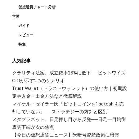
仮想通貨チャート分析
学習
ガイド
レビュー
特集
人気記事
クラリティ法案、成立確率23%に低下──ビットワイズ
CIOが示す2つのシナリオ
Trust Wallet（トラストウォレット）の使い方｜初期設
定や入金・出金方法など徹底解説
マイケル・セイラー氏「ビットコインを1 satoshiも売
却していない」──ストラテジーの方針と区別
メタプラネット、日足押し目から反発──日足一目均衡
表雲下端が次の焦点
【今日の仮想通貨ニュース】米暗号資産政策に暗雲