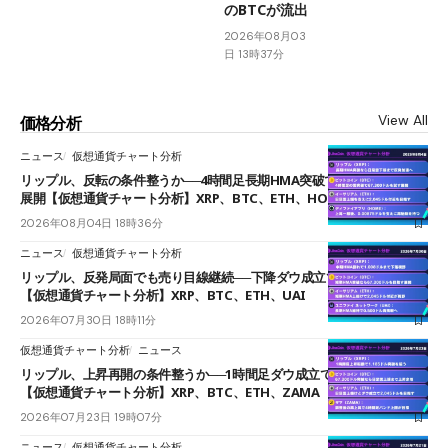
のBTCが流出
2026年08月03
日 13時37分
View All
価格分析
ニュース
仮想通貨チャート分析
リップル、反転の条件整うか──4時間足長期HMA突破で雲下端を目指す
展開【仮想通貨チャート分析】XRP、BTC、ETH、HOME
2026年08月04日 18時36分
ニュース
仮想通貨チャート分析
リップル、反発局面でも売り目線継続──下降ダウ成立で下値追う展開
【仮想通貨チャート分析】XRP、BTC、ETH、UAI
2026年07月30日 18時11分
仮想通貨チャート分析
ニュース
リップル、上昇再開の条件整うか──1時間足ダウ成立で1.185ドルを狙う
【仮想通貨チャート分析】XRP、BTC、ETH、ZAMA
2026年07月23日 19時07分
ニュース
仮想通貨チャート分析