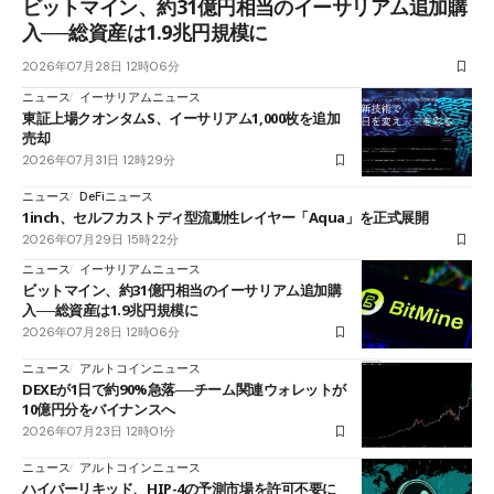
ビットマイン、約31億円相当のイーサリアム追加購
入──総資産は1.9兆円規模に
2026年07月28日 12時06分
ニュース
イーサリアムニュース
東証上場クオンタムS、イーサリアム1,000枚を追加
売却
2026年07月31日 12時29分
ニュース
DeFiニュース
1inch、セルフカストディ型流動性レイヤー「Aqua」を正式展開
2026年07月29日 15時22分
ニュース
イーサリアムニュース
ビットマイン、約31億円相当のイーサリアム追加購
入──総資産は1.9兆円規模に
2026年07月28日 12時06分
ニュース
アルトコインニュース
DEXEが1日で約90%急落──チーム関連ウォレットが
10億円分をバイナンスへ
2026年07月23日 12時01分
ニュース
アルトコインニュース
ハイパーリキッド、HIP-4の予測市場を許可不要に