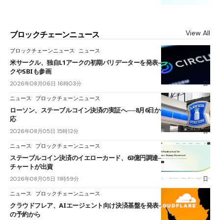
View All
ブロックチェーンニュース
ブロックチェーンニュース
ニュース
米サークル、独自L1アークの初期バリデーターを発表――ブラックロッ
クやSBIも参画
2026年08月06日 16時03分
ニュース
ブロックチェーンニュース
ローソン、ステーブルコイン決済の実証へ──8月6日からJPYCやUSDC対
応
2026年08月05日 15時12分
ニュース
ブロックチェーンニュース
ステーブルコイン決済のイエローカード、63億円調達──ソニーやスタン
チャートが出資
2026年08月05日 11時59分
ニュース
ブロックチェーンニュース
クラウドフレア、AIエージェント向け決済基盤を発表──まずハンドル名
の予約から