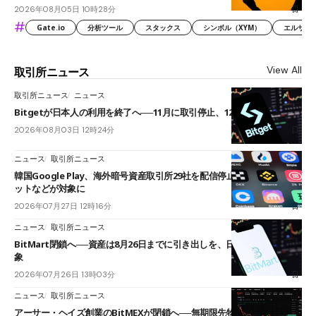
2026年08月05日 10時28分
#
Gate.io
分析ツール
スタックス
シンボル（XYM）
エルサル
View All
取引所ニュース
取引所ニュース
ニュース
Bitgetが日本人の利用を終了へ──11月に取引停止、12月末に強制決済
2026年08月03日 12時24分
ニュース
取引所ニュース
韓国Google Play、海外暗号資産取引所29社を配信停止──OKXやバイビ
ットなどが対象に
2026年07月27日 12時16分
ニュース
取引所ニュース
BitMart閉鎖へ──資産は8月26日までに引き出しを、日本人利用者も対
象
2026年07月26日 13時03分
ニュース
取引所ニュース
アーサー・ヘイズ創業のBitMEXが閉鎖へ──無期限先物を生んだ11年に