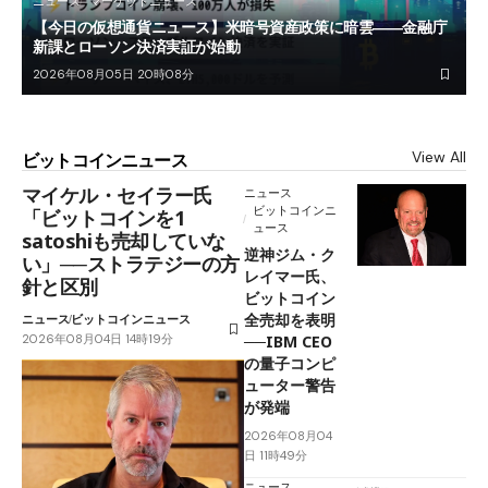
ニュース
マーケットニュース
【今日の仮想通貨ニュース】米暗号資産政策に暗雲――金融庁
新課とローソン決済実証が始動
2026年08月05日 20時08分
View All
ビットコインニュース
マイケル・セイラー氏
ニュース
ビットコインニ
「ビットコインを1
ュース
satoshiも売却していな
逆神ジム・ク
い」──ストラテジーの方
レイマー氏、
針と区別
ビットコイン
全売却を表明
ニュース
ビットコインニュース
2026年08月04日 14時19分
──IBM CEO
の量子コンピ
ューター警告
が発端
2026年08月04
日 11時49分
ニュース