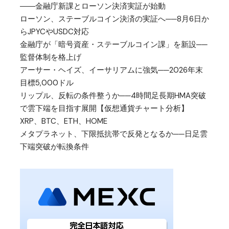
――金融庁新課とローソン決済実証が始動
ローソン、ステーブルコイン決済の実証へ──8月6日か
らJPYCやUSDC対応
金融庁が「暗号資産・ステーブルコイン課」を新設──
監督体制を格上げ
アーサー・ヘイズ、イーサリアムに強気──2026年末
目標5,000ドル
リップル、反転の条件整うか──4時間足長期HMA突破
で雲下端を目指す展開【仮想通貨チャート分析】
XRP、BTC、ETH、HOME
メタプラネット、下限抵抗帯で反発となるか──日足雲
下端突破が転換条件