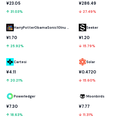
¥23.05
¥286.49
↑ 31.03%
↓ 27.49%
HarryPotterObamaSonic10Inu (ETH)
Seeker
¥1.70
¥1.20
↑ 25.92%
↓ 15.79%
Cartesi
Solar
¥4.11
¥0.4720
↑ 20.21%
↓ 15.60%
Powerledger
Moonbirds
¥7.30
¥7.77
↑ 18.63%
↓ 11.31%