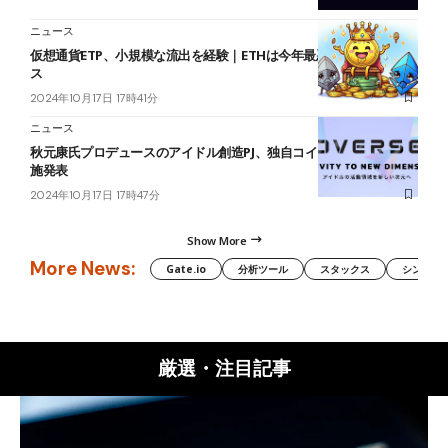
ニュース
仮想通貨ETP、小規模な流出を経験｜ETHは今年最悪のパフォーマン
ス
2024年10月17日 17時41分
ニュース
秋元康氏プロデュースのアイドル創造PJ、独自コインNIDTのIEO実
施発表
2024年10月17日 17時47分
Show More
More News:
Gate.io
分析ツール
スタックス
シンボル（
厳選・注目記事