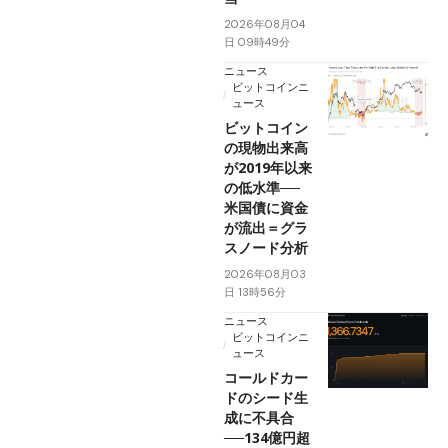
2026年08月04
日 09時49分
ニュース
ビットコインニ
ュース
ビットコイン
の現物出来高
が2019年以来
の低水準──
米国債に資金
が流出＝グラ
スノード分析
2026年08月03
日 13時56分
ニュース
ビットコインニ
ュース
コールドカー
ドのシード生
成に不具合
──134億円超