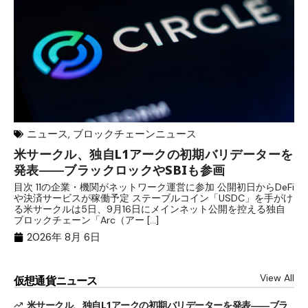
ニュース
,
ブロックチェーンニュース
米サークル、独自L1アークの初期バリデーターを
ジ
発表――ブラックロックやSBIも参画
B
目次 11の企業・機関がネットワーク運営に参加 公開初日からDeFi
目
や決済サービスが稼働予定 ステーブルコイン「USDC」を手がけ
だ
る米サークルは5日、9月16日にメインネット公開を控える独自
大
ブロックチェーン「Arc（アー […]
半
2026年 8月 6日
View All
仮想通貨ニュース
米サークル、独自L1アークの初期バリデーターを発表――ブラ