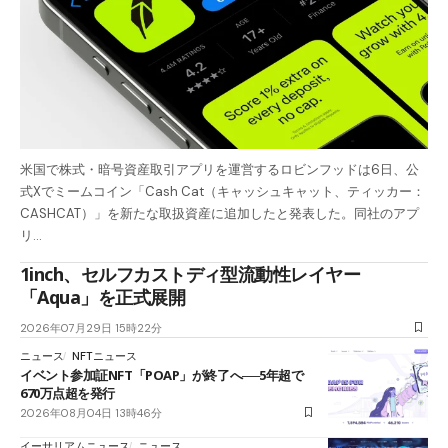
米国で株式・暗号資産取引アプリを運営するロビンフッドは6日、公
式Xでミームコイン「Cash Cat（キャッシュキャット、ティッカー：
CASHCAT）」を新たな取扱資産に追加したと発表した。同社のアプ
リ…
1inch、セルフカストディ型流動性レイヤー
「Aqua」を正式展開
2026年07月29日 15時22分
ニュース
NFTニュース
イベント参加証NFT「POAP」が終了へ──5年超で
670万点超を発行
2026年08月04日 13時46分
イーサリアムニュース
ニュース