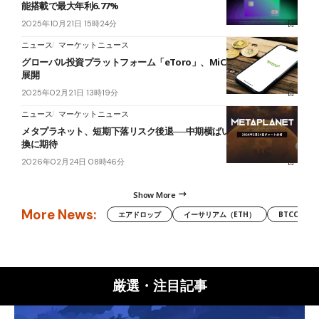
能搭載で最大年利6.77%
2025年10月21日 15時24分
ニュース
マーケットニュース
グローバル投資プラットフォーム「eToro」、MiCA認可でEU全域に
展開
2025年02月21日 13時19分
ニュース
マーケットニュース
メタプラネット、短期下落リスク後退──中期横ばい継続なら上昇転
換に期待
2026年02月24日 08時46分
Show More
More News:
エアドロップ
イーサリアム（ETH）
BTCC
厳選・注目記事