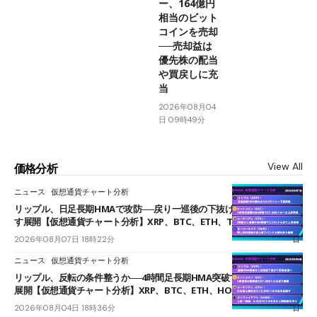
ー、164億円
相当のビット
コインを売却
──売却益は
優先株の配当
や買戻しに充
当
2026年08月04
日 09時49分
View All
価格分析
ニュース
仮想通貨チャート分析
リップル、日足長期HMAで攻防──戻り一巡後の下抜けで0.95ドルを試
す展開【仮想通貨チャート分析】XRP、BTC、ETH、TAKE
2026年08月07日 18時22分
ニュース
仮想通貨チャート分析
リップル、反転の条件整うか──4時間足長期HMA突破で雲下端を目指す
展開【仮想通貨チャート分析】XRP、BTC、ETH、HOME
2026年08月04日 18時36分