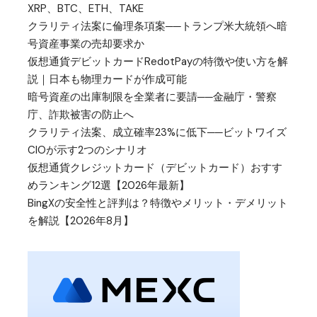
XRP、BTC、ETH、TAKE
クラリティ法案に倫理条項案──トランプ米大統領へ暗
号資産事業の売却要求か
仮想通貨デビットカードRedotPayの特徴や使い方を解
説｜日本も物理カードが作成可能
暗号資産の出庫制限を全業者に要請──金融庁・警察
庁、詐欺被害の防止へ
クラリティ法案、成立確率23%に低下──ビットワイズ
CIOが示す2つのシナリオ
仮想通貨クレジットカード（デビットカード）おすす
めランキング12選【2026年最新】
BingXの安全性と評判は？特徴やメリット・デメリット
を解説【2026年8月】