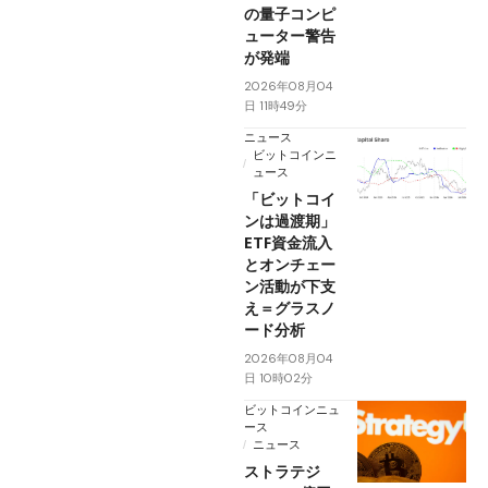
の量子コンピ
ューター警告
が発端
2026年08月04
日 11時49分
ニュース
ビットコインニ
ュース
「ビットコイ
ンは過渡期」
ETF資金流入
とオンチェー
ン活動が下支
え＝グラスノ
ード分析
2026年08月04
日 10時02分
ビットコインニュ
ース
ニュース
ストラテジ