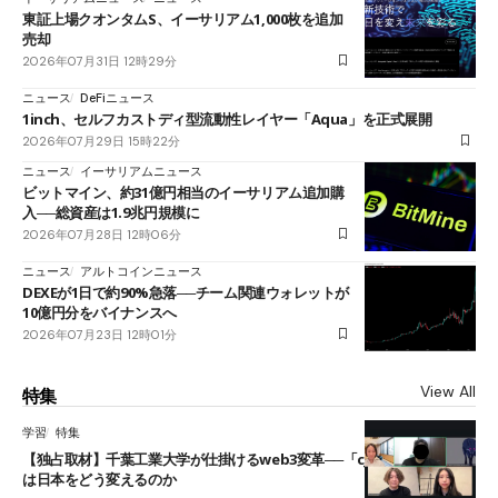
東証上場クオンタムS、イーサリアム1,000枚を追加
売却
2026年07月31日 12時29分
ニュース
DeFiニュース
1inch、セルフカストディ型流動性レイヤー「Aqua」を正式展開
2026年07月29日 15時22分
ニュース
イーサリアムニュース
ビットマイン、約31億円相当のイーサリアム追加購
入──総資産は1.9兆円規模に
2026年07月28日 12時06分
ニュース
アルトコインニュース
DEXEが1日で約90%急落──チーム関連ウォレットが
10億円分をバイナンスへ
2026年07月23日 12時01分
View All
特集
学習
特集
【独占取材】千葉工業大学が仕掛けるweb3変革──「cJPY」とAIの融合
は日本をどう変えるのか