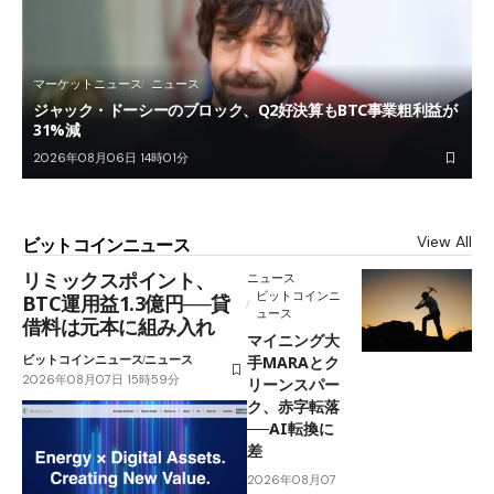
マーケットニュース
ニュース
ジャック・ドーシーのブロック、Q2好決算もBTC事業粗利益が
31%減
2026年08月06日 14時01分
View All
ビットコインニュース
リミックスポイント、
ニュース
ビットコインニ
BTC運用益1.3億円──貸
ュース
借料は元本に組み入れ
マイニング大
ビットコインニュース
ニュース
手MARAとク
2026年08月07日 15時59分
リーンスパー
ク、赤字転落
──AI転換に
差
2026年08月07