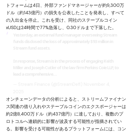
トフォームは4日、外部ファンドマネージャーが約9,300万
ドル（約143億円）の損失を公表したことを発表し、すべて
の入出金を停止。これを受け、同社のステーブルコイン
xUSDは24時間で77%急落し、0.30ドルまで下落した。
Yesterday, an external fund manager overseeing Stream
funds disclosed the loss of approximately $93 million in
Stream fund assets.
In response, Stream is in the process of engaging Keith
Miller and Joseph Cutler of the law firm Perkins Coie LLP, to
lead a comprehensive…
— Stream Finance (@StreamDefi)
November 4,
2025
オンチェーンデータの分析によると、ストリームファイナン
ス関連の借り入れやステーブルコインのエクスポージャーは
約2億8,400万ドル（約437億円）に達しており、複数のプ
ロトコルへ連鎖的に影響が波及する可能性が指摘されてい
る。影響を受ける可能性があるプラットフォームには、コン