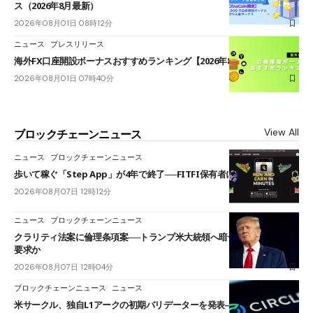
ス（2026年8月最新）
2026年08月01日 08時12分
ニュース
プレスリリース
海外FX口座開設ボーナスおすすめランキング【2026年8月最新】
2026年08月01日 07時40分
View All
ブロックチェーンニュース
ニュース
ブロックチェーンニュース
歩いて稼ぐ「Step App」が4年で終了──FITFI保有者に対応呼びかけ
2026年08月07日 12時12分
ニュース
ブロックチェーンニュース
クラリティ法案に倫理条項案──トランプ米大統領へ暗号資産事業の売却
要求か
2026年08月07日 12時04分
ブロックチェーンニュース
ニュース
米サークル、独自L1アークの初期バリデーターを発表――ブラックロッ