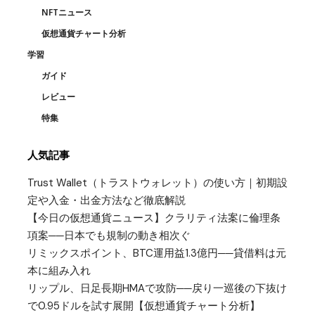
NFTニュース
仮想通貨チャート分析
学習
ガイド
レビュー
特集
人気記事
Trust Wallet（トラストウォレット）の使い方｜初期設
定や入金・出金方法など徹底解説
【今日の仮想通貨ニュース】クラリティ法案に倫理条
項案──日本でも規制の動き相次ぐ
リミックスポイント、BTC運用益1.3億円──貸借料は元
本に組み入れ
リップル、日足長期HMAで攻防──戻り一巡後の下抜け
で0.95ドルを試す展開【仮想通貨チャート分析】