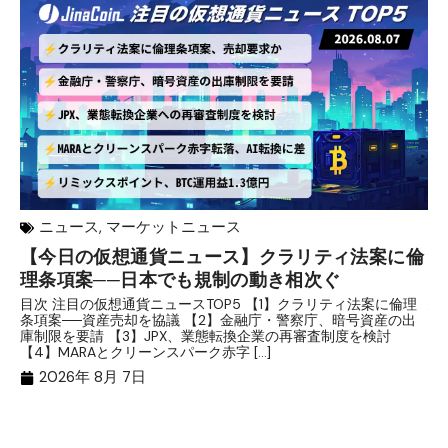
ニュース
,
マーケットニュース
【今日の仮想通貨ニュース】クラリティ法案に倫
リ
理条項案──日本でも規制の動き相次ぐ
下
分
目次 注目の仮想通貨ニュースTOP5 【1】クラリティ法案に倫理
条項案──資産売却を協議 【2】金融庁・警察庁、暗号資産の出
目
庫制限を要請 【3】JPX、業態転換企業の再審査制度を検討
ト
【4】MARAとクリーンスパーク赤字 […]
（
（X
2026年 8月 7日