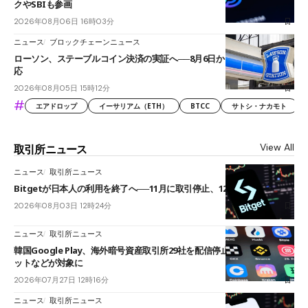
クやSBIも参画
2026年08月06日 16時03分
ニュース
ブロックチェーンニュース
ローソン、ステーブルコイン決済の実証へ──8月6日からJPYCやUSDC対
応
2026年08月05日 15時12分
#
エアドロップ
イーサリアム（ETH）
BTCC
サトシ・ナカモト
View All
取引所ニュース
ニュース
取引所ニュース
Bitgetが日本人の利用を終了へ──11月に取引停止、12月末に強制決済
2026年08月03日 12時24分
ニュース
取引所ニュース
韓国Google Play、海外暗号資産取引所29社を配信停止──OKXやバイビ
ットなどが対象に
2026年07月27日 12時16分
ニュース
取引所ニュース