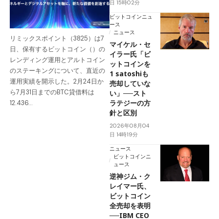
日 15時02分
ビットコインニュ
ース
ニュース
リミックスポイント（3825）は7
マイケル・セ
日、保有するビットコイン（）の
イラー氏「ビ
レンディング運用とアルトコイン
ットコインを
のステーキングについて、直近の
1 satoshiも
運用実績を開示した。2月24日か
売却していな
ら7月31日までのBTC貸借料は
い」──スト
ラテジーの方
12.436…
針と区別
2026年08月04
日 14時19分
ニュース
ビットコインニ
ュース
逆神ジム・ク
レイマー氏、
ビットコイン
全売却を表明
──IBM CEO