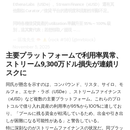
Ethena Labs（USDe）、Stream Finance（xUSD） 還有其
他類似 Curator／借貸 平台的透明度和流動性明顯不足。
同時各種借貸資產的 utilization 率飆升至 95%～100% 級
別，這其實代表：若想領取／提現 →…
— 區塊先生
(rock #58) (@mrblock)
November 5, 2025
主要プラットフォームで利用率異常、
ストリーム9,300万ドル損失が連鎖リ
スクに
同氏が懸念を示すのは、コンパウンド、リスタ、サイロ、モ
ルフォ、エセナ・ラボ（USDe）、ストリームファイナンス
（xUSD）など複数の主要プラットフォーム。これらのプロ
トコルで借り入れ資産の利用率が95%から100%に達してお
り、「プールに残る資金が枯渇しているため、出金や引き出
しが困難になる可能性がある」と警告している。
特に深刻なのがストリームファイナンスの状況だ。同プラッ