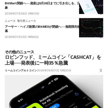
BitMart閉鎖へ──資産は8月26日までに引き出しを、日本人利用者も対
象
2026年07月26日 13時03分
ニュース
取引所ニュース
アーサー・ヘイズ創業のBitMEXが閉鎖へ──無期限先物を生んだ11年に
幕
2026年07月23日 19時42分
その他のニュース
ロビンフッド、ミームコイン「CASHCAT」を
上場──発表後に一時35％急騰
ミームコイン
アルトコイン
2026年08月07日 12時20分