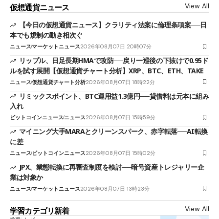
View All
仮想通貨ニュース
【今日の仮想通貨ニュース】クラリティ法案に倫理条項案──日
本でも規制の動き相次ぐ
ニュース
マーケットニュース
2026年08月07日 20時07分
リップル、日足長期HMAで攻防──戻り一巡後の下抜けで0.95ド
ルを試す展開【仮想通貨チャート分析】XRP、BTC、ETH、TAKE
ニュース
仮想通貨チャート分析
2026年08月07日 18時22分
リミックスポイント、BTC運用益1.3億円──貸借料は元本に組み
入れ
ビットコインニュース
ニュース
2026年08月07日 15時59分
マイニング大手MARAとクリーンスパーク、赤字転落──AI転換
に差
ニュース
ビットコインニュース
2026年08月07日 15時02分
JPX、業態転換に再審査制度を検討──暗号資産トレジャリー企
業は対象か
ニュース
マーケットニュース
2026年08月07日 13時23分
View All
学習カテゴリ新着