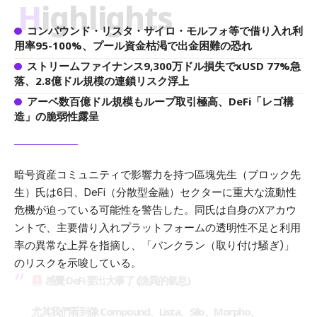
Highlights
コンパウンド・リスタ・サイロ・モルフォ等で借り入れ利
用率95-100%、プール資金枯渇で出金困難の恐れ
ストリームファイナンス9,300万ドル損失でxUSD 77%急
落、2.8億ドル規模の連鎖リスク浮上
アーベ数百億ドル規模もループ取引極高、DeFi「レゴ構
造」の脆弱性露呈
暗号資産コミュニティで影響力を持つ區塊先生（ブロック先
生）氏は6日、DeFi（分散型金融）セクターに重大な流動性
危機が迫っている可能性を警告した。同氏は自身のXアカウ
ントで、主要借り入れプラットフォームの透明性不足と利用
率の異常な上昇を指摘し、「バンクラン（取り付け騒ぎ)」
のリスクを示唆している。
感覺 DeFi 要出大事了 (詭異的氣息)
尤其我們看到像 Compound、Lista、Silo、Morpho、