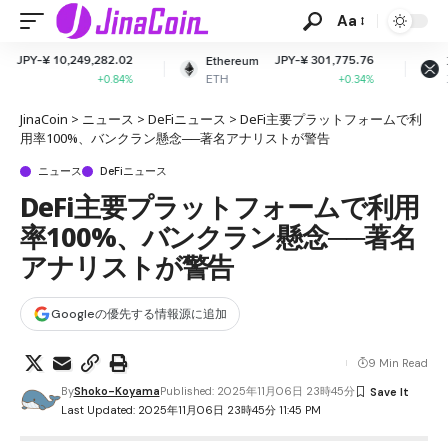
Aa
82.02
JPY-¥ 301,775.76
JPY-¥ 161.
Ethereum
XRP
ETH
XRP
0.84%
+0.34%
-1.0
JinaCoin
>
ニュース
>
DeFiニュース
>
DeFi主要プラットフォームで利
用率100%、バンクラン懸念──著名アナリストが警告
ニュース
DeFiニュース
DeFi主要プラットフォームで利用
率100%、バンクラン懸念──著名
アナリストが警告
Googleの優先する情報源に追加
9 Min Read
By
Shoko-Koyama
Published: 2025年11月06日 23時45分
Last Updated: 2025年11月06日 23時45分 11:45 PM