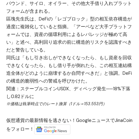
パウンド、サイロ、オイラー、その他大手借り入れプラット
フォームが含まれる。
區塊先生氏は、DeFiの「レゴブロック」型の相互依存構造が
過度に複雑化していると指摘。「アーベなど大手プラットフ
ォームでは、資産の循環利用によるレバレッジが極めて高
い」と述べ、高利回り追求の前に構造的リスクを認識すべき
だと警告している。
同氏は「もし引き出しができなくなったら、もし資産を回収
できなくなったら、もし借り手が倒れたら、この相互連結構
造全体がどのように崩壊するか自問すべきだ」と強調。DeFi
の構造的脆弱性への警戒を呼びかけた。
関連：
ステーブルコインUSDX、ディペッグ発生──18%下落
し0.82ドルに
※価格は執筆時点でのレート換算（1ドル＝153.553円）
仮想通貨の最新情報を逃さない！GoogleニュースでJinaCoin
をフォロー！