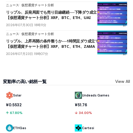
ニュース
仮想通貨チャート分析
リップル、反発局面でも売り目線継続──下降ダウ成立で下値追う展開
【仮想通貨チャート分析】XRP、BTC、ETH、UAI
2026年07月30日 18時11分
ニュース
仮想通貨チャート分析
リップル、上昇再開の条件整うか──1時間足ダウ成立で1.185ドルを狙う
【仮想通貨チャート分析】XRP、BTC、ETH、ZAMA
2026年07月23日 19時07分
変動率の高い銘柄一覧
View All
Solar
Undeads Games
¥0.5532
¥51.76
↑ 67.80%
↓ 34.00%
ETHGas
Cartesi