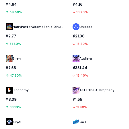
¥4.94
¥4.16
↑ 59.50%
↓ 18.20%
HarryPotterObamaSonic10Inu (ETH)
Unibase
¥2.77
¥21.38
↑ 51.30%
↓ 15.20%
Audiera
Siren
¥331.44
¥7.58
↓ 12.40%
↑ 47.30%
Biconomy
Act I The AI Prophecy
¥8.39
¥1.55
↑ 38.10%
↓ 11.90%
SkyAI
COTI