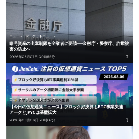
ニュース
マーケットニュース
暗号資産の出庫制限を全業者に要請──金融庁・警察庁、詐欺被
害の防止へ
2026年08月07日 09時55分
ニュース
マーケットニュース
【今日の仮想通貨ニュース】ブロック好決算もBTC事業失速｜
アークとJPYCは基盤拡大
2026年08月06日 20時07分