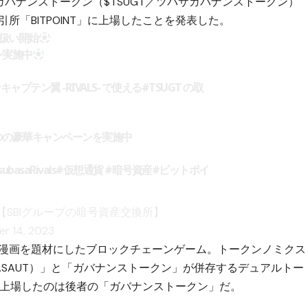
-』のガバナンストークン（$TSUGT／ツバサガバナンストークン）
所「BITPOINT」に上場したことを発表した。
扱い開始
ン実施中
#キャプテン翼
-RIVALS- で使える
#TSUGT
の取
つの豪華キャンペーンを実施中
ubasaRivals
#仮想通貨
#暗号資産
#ビットポイ
【SBIグループの暗号資産交換所】
r 14, 2023
的人気漫画を題材にしたブロックチェーンゲーム。トークンノミクス
ASAUT）」と「ガバナンストークン」が併存するデュアルトー
引所に上場したのは後者の「ガバナンストークン」だ。