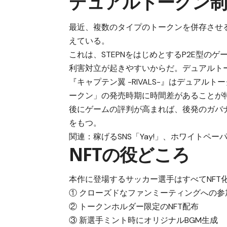
デュアルトークン制
最近、複数のタイプのトークンを併存させ
えている。
これは、STEPNをはじめとするP2E型
利害対立が起きやすいからだ。デュアルト
『キャプテン翼 -RIVALS-』はデュア
ークン」の発売時期に時間差があることが
後にゲームの評判が高まれば、後発のガバ
をもつ。
関連：
稼げるSNS「Yay!」、ホワイトペー
NFTの役どころ
本作に登場するサッカー選手はすべてNFT
① クローズドなファンミーティングへの参
② トークンホルダー限定のNFT配布
③ 新選手ミント時にオリジナルBGM生成