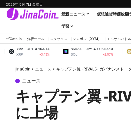
2026年 8月 7日 金曜日
最新ニュース
仮想通貨時価総額
学習
Gate.io
分析ツール
スタックス
シンボル（XYM）
エルサルバド
JPY-¥ 163.74
JPY-¥ 11,540.10
Solana
Dogecoin
SOL
DOGE
-3.43%
-2.07%
JinaCoin
>
ニュース
>
キャプテン翼 -RIVALS- ガバナンストー
ニュース
キャプテン翼 -RIV
に上場