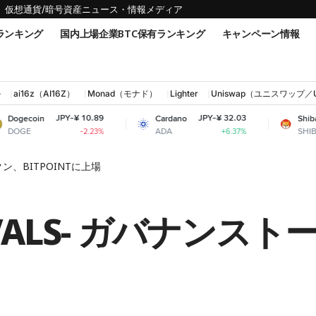
仮想通貨/暗号資産ニュース・情報メディア
ランキング
国内上場企業BTC保有ランキング
キャンペーン情報
ル
ai16z（AI16Z）
Monad（モナド）
Lighter
Uniswap（ユニスワップ／
JPY-¥ 10.89
JPY-¥ 32.03
JPY-¥ 
Cardano
Shiba Inu
ADA
SHIB
-2.23%
+6.37%
クン、BITPOINTに上場
ALS- ガバナンストー