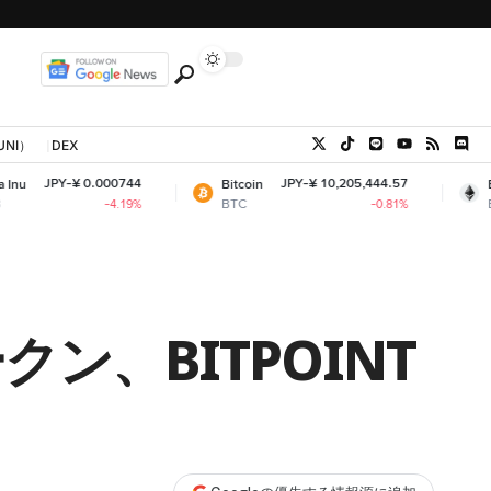
UNI）
DEX
0.000744
JPY-¥ 10,205,444.57
JP
Bitcoin
Ethereum
BTC
ETH
-4.19%
-0.81%
クン、BITPOINT