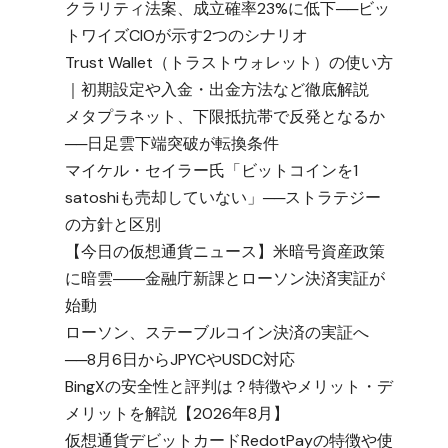
クラリティ法案、成立確率23%に低下──ビッ
トワイズCIOが示す2つのシナリオ
Trust Wallet（トラストウォレット）の使い方
｜初期設定や入金・出金方法など徹底解説
メタプラネット、下限抵抗帯で反発となるか
──日足雲下端突破が転換条件
マイケル・セイラー氏「ビットコインを1
satoshiも売却していない」──ストラテジー
の方針と区別
【今日の仮想通貨ニュース】米暗号資産政策
に暗雲――金融庁新課とローソン決済実証が
始動
ローソン、ステーブルコイン決済の実証へ
──8月6日からJPYCやUSDC対応
BingXの安全性と評判は？特徴やメリット・デ
メリットを解説【2026年8月】
仮想通貨デビットカードRedotPayの特徴や使