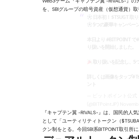
Web3ゲーム『キャプテン翼 -RIVALS
を、SBIグループの暗号資産（仮想通貨）取引
日本初！
$TSUGT
取り
5つの豪華キャンペー
本日より
#BITPOINT
で
り扱いを開始しました。
取り扱いを記念し、5
詳しくは画像をタップ
#Ts
ント
— ビットポイント公式
(@BITPointJP)
Novembe
『キャプテン翼 -RIVALS-』は、国民
として「ユーティリティトークン（$TSUB
クン制をとる。今回SBI系BITPOINT取